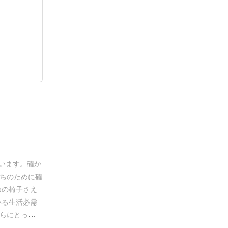
います。確か
ちのために確
めの椅子さえ
いる生活必需
らにとってど
舟でさえも危