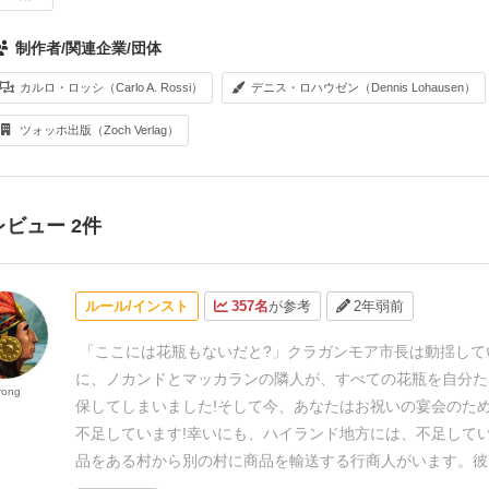
制作者/関連企業/団体
カルロ・ロッシ（Carlo A. Rossi）
デニス・ロハウゼン（Dennis Lohausen）
ツォッホ出版（Zoch Verlag）
レビュー 2件
ルール/インスト
357名
が参考
2年弱前
「ここには花瓶もないだと?」クラガンモア市長は動揺して
に、ノカンドとマッカランの隣人が、すべての花瓶を自分た
rong
保してしまいました!そして今、あなたはお祝いの宴会のた
不足しています!
幸いにも、ハイランド地方には、不足して
品をある村から別の村に商品を輸送する行商人がいます。彼
んな山道も険しすぎることはなく、泥だらけの湿原の道も、