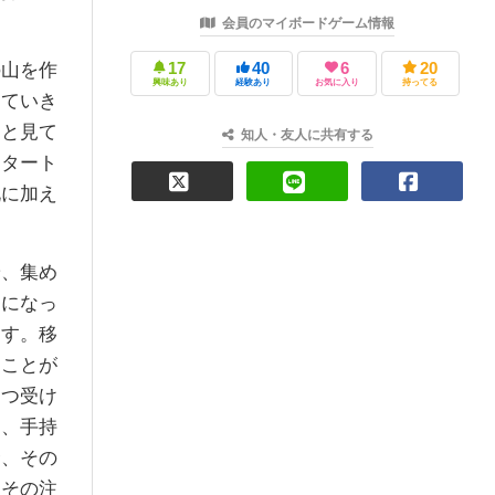
会員のマイボードゲーム情報
山を作
17
40
6
20
興味あり
経験あり
お気に入り
持ってる
っていき
りと見て
知人・友人に共有する
スタート
札に加え
、集め
番になっ
ます。移
ることが
１つ受け
ら、手持
合、その
、その注