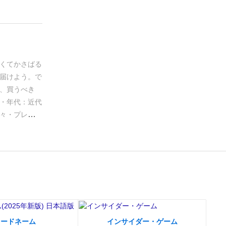
覚があってこ
できるので
で立ち往生し
目的
村から
しょう!その
くてかさばる
品ポイントを
届けよう。で
費してはいけ
、買うべき
トアップ
各プ
・年代：近代
す。
今回のゲ
々
・プレイヤ
ーラー
になり
こと。
・行う
ボルが記載さ
与え、がんば
でプレイする
付ける。
＜基
ます。
2人用
（共通ボード
字)。
48個の
了条件を満た
常にその村の
参加した人。
ンダムに引い
つ、人数＋１
フルし、表向
＋１個つく
コードネーム
インサイダー・ゲーム