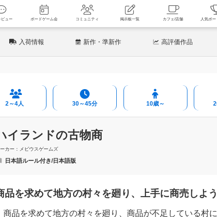
新着レビュー
ボードゲーム会
コミュニティ
掲示板一覧
カフェ
入荷情報
新作
・準新作
高評価
作品
2～4人
30～45分
10歳～
ハイランドの古物商
メーカー：メビウスゲームズ
日本語ルール付き/日本語版
商品を求めて地方の村々を廻り、上手に商売しよ
商品を求めて地方の村々を廻り、商品が不足している村に