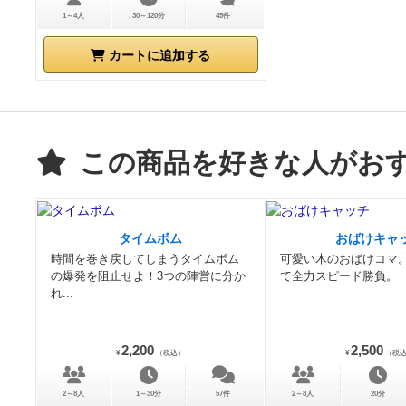
1～4人
30～120分
45件
カートに追加する
この商品を好きな人がお
タイムボム
おばけキャ
時間を巻き戻してしまうタイムボム
可愛い木のおばけコマ
の爆発を阻止せよ！3つの陣営に分か
て全力スピード勝負。
れ...
2,200
2,500
¥
（税込）
¥
（税
2～8人
1～30分
57件
2～8人
20分