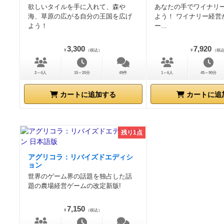
欲しいタイルを手に入れて、森や
あなたの手でワイナリ
海、草原の広がる自分の王国を広げ
よう！ ワイナリー経営
よう！
ー...
3,300
7,920
¥
（税込）
¥
（税
2～4人
15～20分
49件
1～6人
45～90分
カートに追加する
カートに追
残り1点
アグリコラ：リバイズドエディシ
ョン
世界のゲーム界の話題を独占した話
題の農場経営ゲームの改定新版!
7,150
¥
（税込）