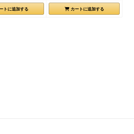
ヤーは時計回
ートに追加する
カートに追加する
す。1つだけ
ームでは、開
のうち1つを
の1つを取
プレイする –
ヤーにはター
分の手番で
ることができ
に対応するル
の村にある商
しなくてもかま
あなたのカー
たのターン中に
のカードは、
ま配達したば
村に
何も商品
ストカードは