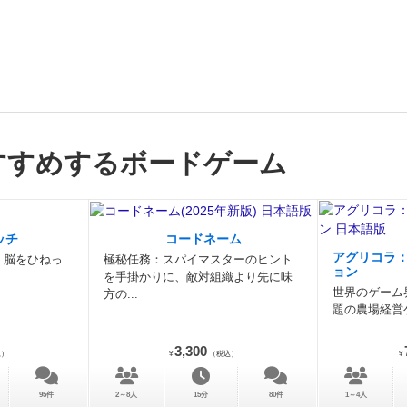
す。
1.ディーラーの山をつくる
2.ディーラーの山を取る
3
イする - カートの移動 - 商品の仕入れと配達
フェーズ1:デ
つくる
開始ディーラーはゲームラウンドの山を受け取りま
らを使用して、中央にいくつかのよく見える商品の山をつく
レイヤー1人につき1つ、さらに追加でもう1つの山
をつくり
ラーの山は常に
4枚の表向きのカード
で構成されています。
て)一番上のカードだけが見えています。
開始ディーラーが
すすめするボードゲーム
法:
開始ディーラーは、ゲームラウンドの山からカードを1
し、それらを表向きに並べて置きます。
プレイヤー人数+1
並べられたら、それ以降は、並べられた各カードの上に
2枚
カードを置きます。その後、彼は
3枚目
のカードを置き、最
ッチ
コードネーム
カードを各山の上に表向きに置きます。どれだけ早く山をつ
アグリコラ
。脳をひねっ
極秘任務：スパイマスターのヒント
ョン
始ディーラー次第です。
3人用ゲームでは、開始ディーラー
を手掛かりに、敵対組織より先に味
世界のゲーム
方の...
ーラー山をつくります。4人用ゲームでは、5つの山をつく
題の農場経営
ムラウンドの山が使い果たされた場合は、次のゲームラウン
捨て札の山を徹底的にシャッフルし、新しいゲームラウンド
3,300
込）
¥
（税込）
¥
す。
フェーズ2:ディーラーの山を取る
順番に、
全員がディ
つずつ
取っていき、カードを自分の手札に加えます。
最初
95件
2～8人
15分
80件
1～4人