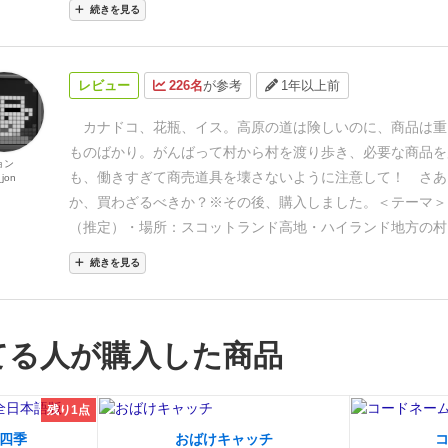
続きを見る
険すぎることはありません。通行可能なルートを見極める感
そ、何かを仕入れたり届けたりできる場所に到達することが
す。ぼんやりしていると、骨董品を持って人里離れたどこか
レビュー
226名
が参考
1年以上前
てしまいます。さて、それでは...急いでください！
ゲームの
物資を仕入れて、それが不足しているところに持って行きま
カナドコ、花瓶、イス。高原の道は険しいのに、商品は重
際、商品リクエスト(注文カード)をこなすと、最も多くの商
ものばかり。がんばって村から村を渡り歩き、必要な商品を
ョン
獲得できます。しかし、特別な飼料を他の商人よりも多く消
も、働きすぎて商売道具を壊さないように注意して！ さあ
jon
ません – さもなくば、彼らに勝利を奪われるでしょう!
セッ
か、買わざるべきか？
※その後、購入しました。
＜テーマ＞
レイヤーは
カート
を1台取り、対応する色の開始村に置きま
（推定）
・場所：スコットランド高地・ハイランド地方の村
ームセッションに最も遅れて参加したプレイヤーが
開始ディ
ーの立場：高原を歩く古物商
・目的：たくさんの物品を売る
続きを見る
ます。彼は
馬
を自分の前に置きます。
あなたの開始村のシン
こと：
・村をめぐり、物品を運び、売る。
・馬にエサを
れた
3枚の開始カード
をあなたの手札に取ります。
４人未満
ってもらう。
・商売道具が傷まないよう、働きすぎに気を
場合は、余った開始カードセットとカートをボックスに戻し
本システム＞
・共通ボード上のコマ移動
・ピック＆デリバー
てる人が購入した商品
ゲームでは、2人用のルール変更を確認してください(青い文
上の物品回収／設置）
＜大まかな手順＞
１）ラウンド制。終
商品
を混ぜ合わせ、数字が表示されている村に分配します-
すまで続ける。
・開始プレイヤー：いちばん最後にゲームに
数字と同じ数の商品を置きます。
9枚の商品リクエスト
(ラ
２）開始プレイヤーは、以下を行う。
①山札をとり、１枚ず
残り1点
た注文カード)①と
9枚の特別飼料カード
②を合わせてシャッ
枚を表向きに置く。
②これを繰り返し、各４枚の山を人数分
四季
おばけキャッチ