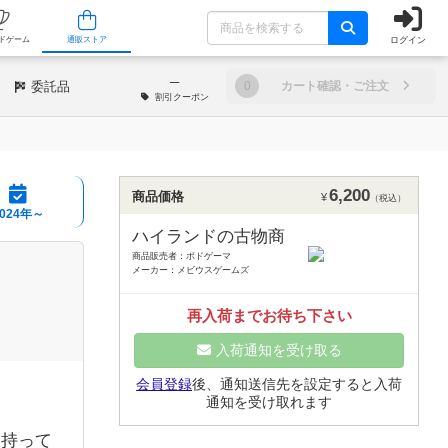
ログイン
/店舗
人気ボードゲーム
通販ストア
─
委託品
0
カート確認・ご注文
割引
クーポン
6,200
商品価格
¥
（税込）
2024年～
ハイランドの古物商
商品販売者：ボドゲーマ
メーカー：メビウスゲームズ
再入荷までお待ち下さい
入荷通知を受け取る
会員登録
後、通知送信先を設定すると入荷
う
通知を受け取れます
持って