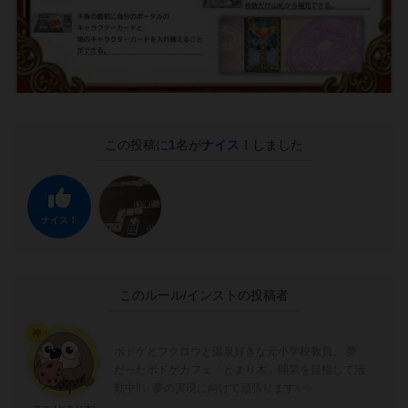
この投稿に
1
名が
ナイス！
しました
ナイス！
このルール/インストの投稿者
神
ボドゲとフクロウと温泉好きな元小学校教員。 夢
だったボドゲカフェ「とまり木」開業を目指して活
動中‼️✨ 夢の実現に向けて頑張ります✨✨