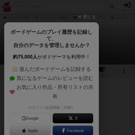
ログイン
閉じる
ボドゲーマTOP
ボードゲームの検索
モルタールへの入口
ルール/インス
ボードゲームのプレイ履歴を記録し
て、
モルタールへの入口
自分のデータを管理しませんか？
スエ (とまり木)さんのルール/インスト
約75,000人
がボドゲーマを利用中！
遊んだボードゲームを記録する
16
4
14
トップ
画像
動画
レビュー
カフェ
気になるゲームのレビューを読む
お気に入り作品・所有リストの共
75名
1名
0
2年弱前
有
自作サマリーを作成しました😊
ログイン / 会員登録（10秒）
もしよろしければご活用ください✨️
Google
X
Apple
Facebook