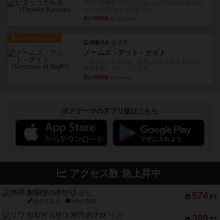
ボドゲ相席会でプレイしましたひらがなが書かれ
たカードを2枚まで手をつけ...
約11時間前
by みいやん
ルール/インスト
画像付き
充実
ノームズ・アット・ナイト
ベネボレンス女王は、忠実な臣民を称えるための
祝宴を開こうとしています。...
約12時間前
by jurong
ボドゲーマのアプリ版はこちら
アクセス数 急上昇中
無限まちがいさがし
574
PT
紹介文あり
2件の投稿
リワイルド：サウスアメリカ
389
PT