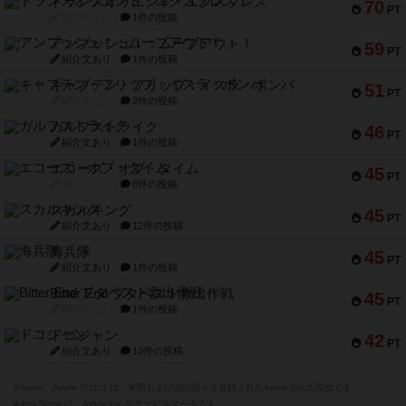
トランスオリエント・エクスプレス
70
PT
紹介文なし
1件の投稿
アンブッシュ！：ムーブアウト！
59
PT
紹介文あり
1件の投稿
キャプテン・フリップ：イスラ・ボンバ
51
PT
紹介文なし
2件の投稿
ガルフストライク
46
PT
紹介文あり
1件の投稿
エコーズ・オブ・タイム
45
PT
紹介文なし
8件の投稿
スカルキング
45
PT
紹介文あり
12件の投稿
海兵隊
45
PT
紹介文あり
1件の投稿
Bitter End ブタペスト救出作戦
45
PT
紹介文なし
1件の投稿
ドコジャン
42
PT
紹介文あり
10件の投稿
※Apple、Apple のロゴ は、米国および他の国々で登録されたApple Inc.の商標です。
※App Store は、Apple Inc.のサービスマークです。