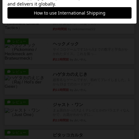
レビュー
メメントオンラインタクティクス
どんどん物量が増えて大変になっていく押し付け
合いが楽しいゲーム盛り上が...
約9時間前
by nekomanma222
レビュー
ヘックメック
サイコロゲームです1から5までの数字と芋虫がか
かれたダイス。これを振っ...
約11時間前
by みいやん
レビュー
ハゲタカのえじき
超有名なゲームですが、初めてプレイしました。1
から15までのカードがプ...
約11時間前
by みいやん
レビュー
ジャスト・ワン
まぁ面白かった‼️よくテレビとかのバラエティなん
かで、お題がわからずに...
約11時間前
by みいやん
レビュー
ピタッコカルタ