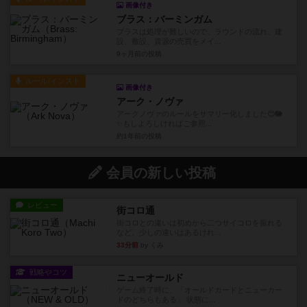
画像付き
ブラス：バーミンガム
ブラスは処理が難しいので、ラウンドの流れ、建
設、敷設、資源の売買をメイ...
9ヶ月前
の投稿
ルール/インスト
画像付き
アーク・ノヴァ
アークノヴァのルールをサマリー化しました😊🐘
✨️もしよろしければご参照...
約1年前
の投稿
会員の新しい投稿
レビュー
街コロ通
街コロとの違いは初めから二つサイコロを振れる
など、少しの違いはあるけれ...
33分前
by くみ
戦略やコツ
ニューオールド
ゲーム終了時に、「オールドカードとニューカー
ドのどちらもある」 状態に...