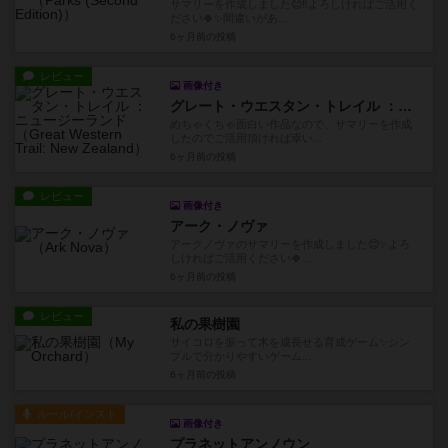
サマリーを作成しました😊‼️よろしければご活用く
ださい🍀✨️間違いがあ...
6ヶ月前
の投稿
レビュー
画像付き
グレート・ウエスタン・トレイル ：ニュージーランド
めちゃくちゃ面白い作品なので、サマリーを作成
したのでご活用頂ければ幸い...
6ヶ月前
の投稿
レビュー
画像付き
アーク・ノヴァ
アークノヴァのサマリーを作成しました😊✨️よろ
しければご活用ください🍀...
6ヶ月前
の投稿
レビュー
私の果樹園
サイコロを振って木を成長せる育成ゲーム✨️シン
プルで分かりやすいゲーム...
6ヶ月前
の投稿
ルール/インスト
画像付き
プラネットアンノウン