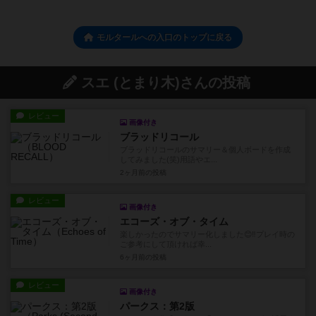
モルタールへの入口のトップに戻る
スエ (とまり木)さんの投稿
レビュー
画像付き
ブラッドリコール
ブラッドリコールのサマリー＆個人ボードを作成
してみました(笑)用語やエ...
2ヶ月前
の投稿
レビュー
画像付き
エコーズ・オブ・タイム
楽しかったのでサマリー化しました😊‼️プレイ時の
ご参考にして頂ければ幸...
6ヶ月前
の投稿
レビュー
画像付き
パークス：第2版