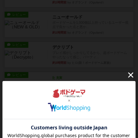
約1時間前
by オグランド（Oguland）
レビュー
ニューオールド
ボードゲームを1,000個以上持っているユーザー視
点で良かった点と悪か...
約1時間前
by オグランド（Oguland）
レビュー
デクリプト
プレイ感がしっかりしてるから、超ボードゲーム
やったなって感じ。パーティ...
約3時間前
by ヒロ(新！ボードゲーム家族)
レビュー
充実
アルナックの失われし遺跡
アナログ対人プレイ数回。クニツィア先生の名作
「エルドラドを探して」にあ...
約5時間前
by おーちゃん
ルール/インスト
画像付き
充実
マーケットフレッシュ
目的あなたの店先に農産物の木箱を戦略的に積み
重ねて在庫を最大化し、競合...
約9時間前
by jurong