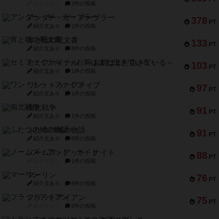
紹介文なし
2件の投稿
アンダー・ザ・テーブラー
378
PT
紹介文あり
1件の投稿
宵と暁の呪文書
133
PT
紹介文あり
8件の投稿
セミファイナル ～お前はまだ生きている～
103
PT
紹介文あり
1件の投稿
ワン・トゥ・ファイブ
97
PT
紹介文あり
1件の投稿
南北戦争
91
PT
紹介文あり
1件の投稿
ふたつの城の物語
91
PT
紹介文あり
6件の投稿
ノームズ・アット・ナイト
88
PT
紹介文なし
1件の投稿
マーリン
76
PT
紹介文あり
6件の投稿
フラットアイアン
75
PT
紹介文なし
2件の投稿