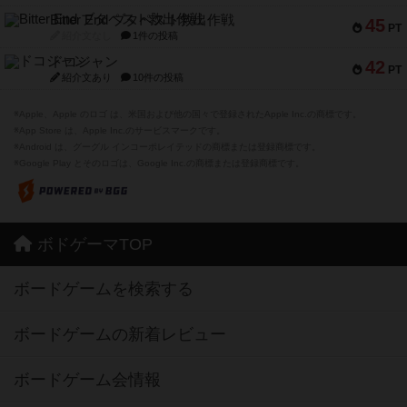
Bitter End ブタペスト救出作戦
45
PT
紹介文なし
1件の投稿
ドコジャン
42
PT
紹介文あり
10件の投稿
※Apple、Apple のロゴ は、米国および他の国々で登録されたApple Inc.の商標です。
※App Store は、Apple Inc.のサービスマークです。
※Android は、グーグル インコーポレイテッドの商標または登録商標です。
※Google Play とそのロゴは、Google Inc.の商標または登録商標です。
ボドゲーマTOP
ボードゲームを検索する
ボードゲームの新着レビュー
ボードゲーム会情報