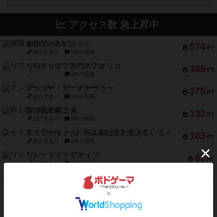
アクセス数 急上昇中
無限まちがいさがし
574
PT
紹介文あり
2件の投稿
リワイルド：サウスアメリカ
389
PT
紹介文なし
2件の投稿
アンダー・ザ・テーブラー
378
PT
紹介文あり
1件の投稿
宵と暁の呪文書
133
PT
紹介文あり
8件の投稿
セミファイナル ～お前はまだ生きている～
103
PT
紹介文あり
1件の投稿
ワン・トゥ・ファイブ
97
PT
紹介文あり
1件の投稿
南北戦争
91
PT
紹介文あり
1件の投稿
ふたつの城の物語
91
PT
紹介文あり
6件の投稿