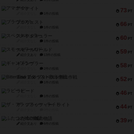
アマナイト
73
PT
紹介文なし
1件の投稿
ブラヴェスト
66
PT
紹介文なし
1件の投稿
スペクタキュラー
60
PT
紹介文なし
1件の投稿
スモールワールド
59
PT
紹介文あり
13件の投稿
ギャンブラー
58
PT
紹介文なし
2件の投稿
Bitter End ブタペスト救出作戦
52
PT
紹介文なし
1件の投稿
ラピード
46
PT
紹介文なし
1件の投稿
ザ・フラッフィー・ライト
44
PT
紹介文なし
0件の投稿
ふたつの城の物語
39
PT
紹介文あり
6件の投稿