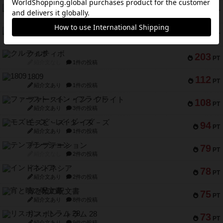
無限まちがいさがし
322
PT
紹介文あり
2件の投稿
ガルフストライク
217
PT
紹介文あり
1件の投稿
クルティボ
203
PT
紹介文なし
1件の投稿
1809
112
PT
紹介文あり
1件の投稿
ファースト・イン・フライト
108
PT
紹介文あり
3件の投稿
モズビ－ズ・レイダ－ズ
94
PT
紹介文あり
1件の投稿
テンプテーション
79
PT
紹介文なし
2件の投稿
インドネシア
78
PT
紹介文あり
2件の投稿
宵と暁の呪文書
75
PT
紹介文あり
8件の投稿
リスボン・トラム 28
73
PT
紹介文あり
9件の投稿