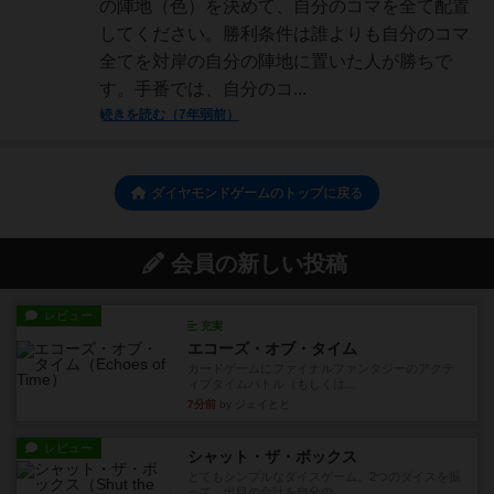
の陣地（色）を決めて、自分のコマを全て配置
してください。勝利条件は誰よりも自分のコマ
全てを対岸の自分の陣地に置いた人が勝ちで
す。手番では、自分のコ...
続きを読む（7年弱前）
ダイヤモンドゲームのトップに戻る
会員の新しい投稿
レビュー
充実
エコーズ・オブ・タイム
カードゲームにファイナルファンタジーのアクテ
ィブタイムバトル（もしくは...
7分前
by ジェイとと
レビュー
シャット・ザ・ボックス
とてもシンプルなダイスゲーム。2つのダイスを振
って、出目の合計を自分の...