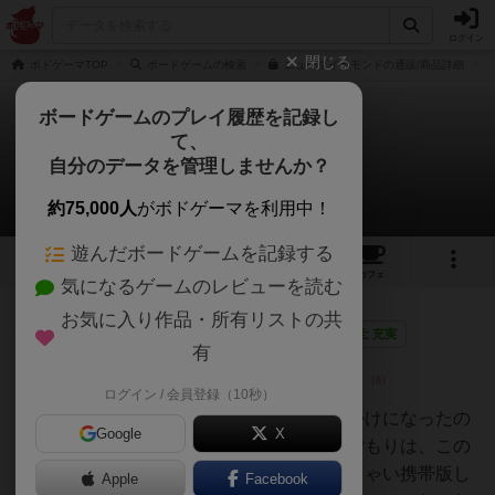
ログイン
閉じる
ボドゲーマTOP
ボードゲームの検索
ニューダイヤモンドの通販/商品詳細
ボードゲームのプレイ履歴を記録し
て、
ダイヤモンドゲーム
自分のデータを管理しませんか？
4件のレビュー
約75,000人
がボドゲーマを利用中！
遊んだボードゲームを記録する
8
4
37
トップ
画像
動画
レビュー
カフェ
気になるゲームのレビューを読む
お気に入り作品・所有リストの共
仙人
215名
3名
0
画像
充実
有
ログイン / 会員登録（10秒）
tamio
今回ボードゲームにハマるきっかけになったの
Google
X
が、この定番ゲーム。コロナ巣ごもりは、この
ゲームから始まった。実はちっちゃい携帯版し
Apple
Facebook