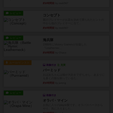
約8時間前
by mob567
レビュー
コンセプト
親のプレイヤーがお題を決めて限られたヒントの
中から他のプレイヤーに当て...
約8時間前
by mob567
レビュー
海兵隊
1988年にVictory Gamesが出版した
『Leathernec...
約8時間前
by Chaco
ルール/インスト
画像付き
充実
パーミッド
おばあちゃんは猫が大好きです!しかし、あまりに
も多くの猫を飼っているた...
約8時間前
by jurong
レビュー
画像付き
オラパ・マイン
お気に入りのplayte製です。オラパスペースから
やり、気に入りました...