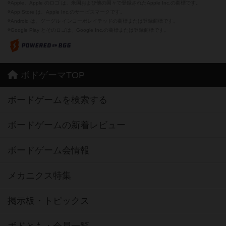
※Apple、Apple のロゴ は、米国および他の国々で登録されたApple Inc.の商標です。
※App Store は、Apple Inc.のサービスマークです。
※Android は、グーグル インコーポレイテッドの商標または登録商標です。
※Google Play とそのロゴは、Google Inc.の商標または登録商標です。
ボドゲーマTOP
ボードゲームを検索する
ボードゲームの新着レビュー
ボードゲーム会情報
メカニクス特集
掲示板・トピックス