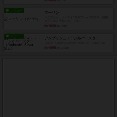
約9時間前
by くみ
レビュー
マーリン
４人プレイ。インスト1時間プレイ2時間半。結構
ダイス運と手札のカード運...
約9時間前
by oliber
レビュー
アンブッシュ！：シルバースター
1987年にVictory Gamesが出版した『Silver Sta...
約9時間前
by Chaco