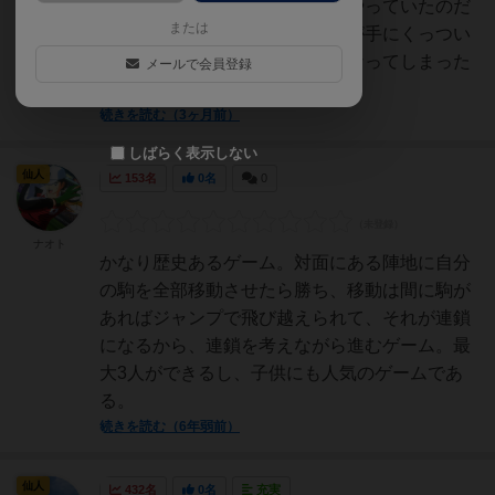
かなくて、よく寝る前に３名でやっていたのだ
または
が、あまりのチマチマさでコマが手にくっつい
たり、動いてどこかわからなくなってしまった
メールで会員登録
りにキレて、ヨドバシで...
続きを読む（3ヶ月前）
しばらく表示しない
仙人
153名
0名
0
ナオト
かなり歴史あるゲーム。対面にある陣地に自分
の駒を全部移動させたら勝ち、移動は間に駒が
あればジャンプで飛び越えられて、それが連鎖
になるから、連鎖を考えながら進むゲーム。最
大3人ができるし、子供にも人気のゲームであ
る。
続きを読む（6年弱前）
仙人
432名
0名
充実