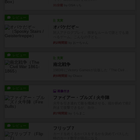
31分前
by OSAっち
レビュー
充実
オバケだぞ～
対人アナログプレイ。簡単なルールで誰とでも遊
べるゲーム。こんなの子ども...
約2時間前
by おーちゃん
レビュー
充実
南北戦争
1983年にVictory Gamesが出版した『The Civil ...
約5時間前
by Chaco
レビュー
画像付き
ファイアー・ブルズ / 火牛陣
火牛を引き連れて敵を殲滅させる。縦か斜めで前2
列まで攻撃できるが、自分...
約7時間前
by うらまこ
レビュー
フリップ７
カードをめくるかパスをするかを決めてパスした
時のカード数字が得点になる...