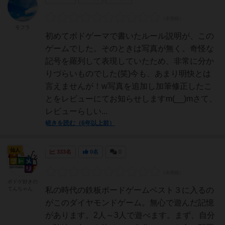
モフラ
初めてボドゲーマで書いたルール説明が、この
ゲームでした。そのときは写真が無く。奇怪な
記号を羅列して表現していたため、非常に分か
りづらいものでした(笑)今も、あまり明快とは
言えませんが！w写真を追加し加筆修正したこ
とをレビューにてお知らせしますm(__)mさて、
レビューらしい...
続きを読む（6年以上前）
仙人
333名
0名
0
ボドゲ好きの
てんちゃん
私の時代の鉄板ボードゲームベスト３に入るの
がこのダイヤモンドゲーム。無心で遊んだ記憶
があります。2人～3人で遊べます。まず、自分