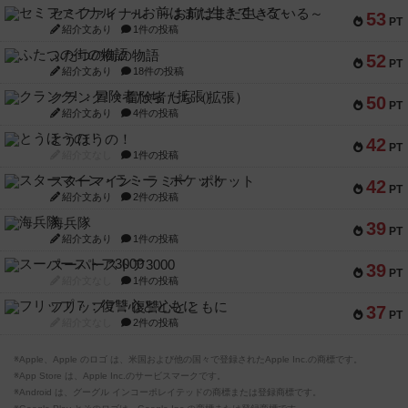
セミファイナル ～お前はまだ生きている～
53
PT
紹介文あり
1件の投稿
ふたつの街の物語
52
PT
紹介文あり
18件の投稿
クランク! ：冒険者たち（拡張）
50
PT
紹介文あり
4件の投稿
とうほうの！
42
PT
紹介文なし
1件の投稿
スターマイン・ラミー ポケット
42
PT
紹介文あり
2件の投稿
海兵隊
39
PT
紹介文あり
1件の投稿
スーパーストア3000
39
PT
紹介文なし
1件の投稿
フリップ７：復讐心とともに
37
PT
紹介文なし
2件の投稿
※Apple、Apple のロゴ は、米国および他の国々で登録されたApple Inc.の商標です。
※App Store は、Apple Inc.のサービスマークです。
※Android は、グーグル インコーポレイテッドの商標または登録商標です。