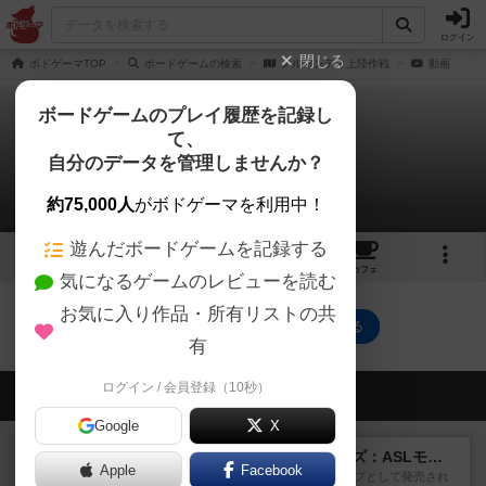
ログイン
閉じる
ボドゲーマTOP
ボードゲームの検索
ノルマンディ上陸作戦
動画
ボードゲームのプレイ履歴を記録し
て、
ノルマンディ上陸作戦
自分のデータを管理しませんか？
0件の動画
約75,000人
がボドゲーマを利用中！
遊んだボードゲームを記録する
1
トップ
画像
動画
レビュー
カフェ
気になるゲームのレビューを読む
お気に入り作品・所有リストの共
ノルマンディ上陸作戦のトップに戻る
有
ログイン / 会員登録（10秒）
会員の新しい投稿
Google
X
レビュー
ドゥームド・バタリオンズ：ASLモジュール11
Apple
Facebook
『Squad Leader』用の追加マップとして発売され