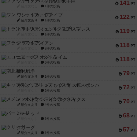
ファイアー・ブルズ / 火牛陣
141
PT
紹介文なし
1件の投稿
ワン・トゥ・ファイブ
122
PT
紹介文あり
1件の投稿
トランスオリエント・エクスプレス
119
PT
紹介文なし
1件の投稿
フラットアイアン
118
PT
紹介文なし
2件の投稿
エコーズ・オブ・タイム
118
PT
紹介文なし
8件の投稿
南北戦争
79
PT
紹介文あり
1件の投稿
キャプテン・フリップ：イスラ・ボンバ
72
PT
紹介文なし
2件の投稿
メメントオンラインタクティクス
70
PT
紹介文あり
4件の投稿
パーミッド
68
PT
紹介文なし
1件の投稿
クリーグ
57
PT
紹介文あり
1件の投稿