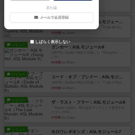
たマップの#9...
3分前
by Chaco
または
メールで会員登録
レビュー
クロワ・ド・ゲール：ASLモジュール10
1992年にAvalon Hill社が出版した『Croix de Gu...
15分前
by Chaco
しばらく表示しない
レビュー
ガンホー：ASLモジュール9
1992年にAvalon Hill社が出版した『Gung Ho！』
に付...
24分前
by Chaco
レビュー
コード・オブ・ブシドー：ASLモジュール8
1991年にAvalon Hill社が出版した『Code of Bus...
29分前
by Chaco
レビュー
ザ・ラスト・フラー：ASLモジュール6
『Squad Leader』用の追加マップとして発売され
たマップ#11...
37分前
by Chaco
レビュー
ホロウレギオンズ：ASLモジュール7