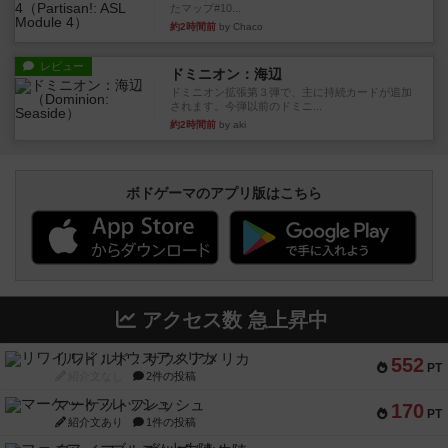
たマップ#10...
約2時間前
by Chaco
レビュー
ドミニオン：海辺
ドミニオン拡張第３弾で、主に持続カードが追加
されます。今弾以前のドミニ...
約2時間前
by aki
ボドゲーマのアプリ版はこちら
アクセス数 急上昇中
リワイルド：サウスアメリカ
552
PT
紹介文なし
2件の投稿
マーケットフレッシュ
170
PT
紹介文あり
1件の投稿