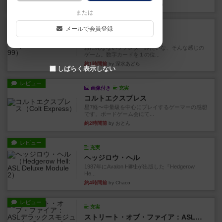
約1時間前
by 金賢守(キムヒョンス)
または
レビュー
メールで会員登録
充実
ダブルナイン
雑に死なないラブレターみたいな、そんな感じの
ゲーム。数字カードを１の位...
約1時間前
by 深水あどら
しばらく表示しない
レビュー
画像付き
充実
コルトエクスプレス
星7軽〜中量級を中心にプレイするゲーマーの感想
です。ボードゲーム会にて...
約2時間前
by おとん
レビュー
充実
ヘッジロウ・ヘル
1987年にAvalon Hill社が出版した『Hedgerow
He...
約4時間前
by Chaco
レビュー
充実
ストリート・オブ・ファイア：ASLデラックスモジュール1