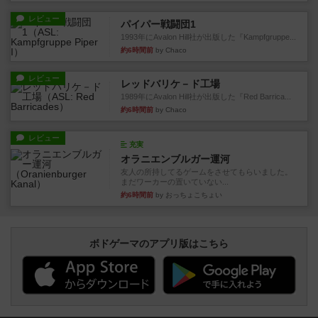
レビュー
パイパー戦闘団1
1993年にAvalon Hill社が出版した『Kampfgruppe...
約6時間前
by Chaco
レビュー
レッドバリケ－ド工場
1989年にAvalon Hill社が出版した『Red Barrica...
約6時間前
by Chaco
レビュー
充実
オラニエンブルガー運河
友人の所持してるゲームをさせてもらいました。
まだワーカーの置いていない...
約6時間前
by おっちょこちょい
ボドゲーマのアプリ版はこちら