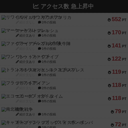
アクセス数 急上昇中
リワイルド：サウスアメリカ
552
PT
紹介文なし
2件の投稿
マーケットフレッシュ
170
PT
紹介文あり
1件の投稿
ファイアー・ブルズ / 火牛陣
141
PT
紹介文なし
1件の投稿
ワン・トゥ・ファイブ
122
PT
紹介文あり
1件の投稿
トランスオリエント・エクスプレス
119
PT
紹介文なし
1件の投稿
フラットアイアン
118
PT
紹介文なし
2件の投稿
エコーズ・オブ・タイム
118
PT
紹介文なし
8件の投稿
南北戦争
79
PT
紹介文あり
1件の投稿
キャプテン・フリップ：イスラ・ボンバ
72
PT
紹介文なし
2件の投稿