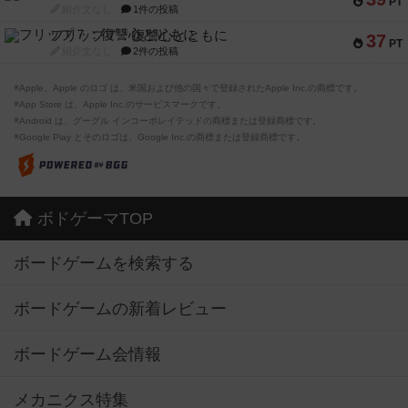
PT
紹介文なし
1件の投稿
フリップ７：復讐心とともに
37
PT
紹介文なし
2件の投稿
※Apple、Apple のロゴ は、米国および他の国々で登録されたApple Inc.の商標です。
※App Store は、Apple Inc.のサービスマークです。
※Android は、グーグル インコーポレイテッドの商標または登録商標です。
※Google Play とそのロゴは、Google Inc.の商標または登録商標です。
ボドゲーマTOP
ボードゲームを検索する
ボードゲームの新着レビュー
ボードゲーム会情報
メカニクス特集