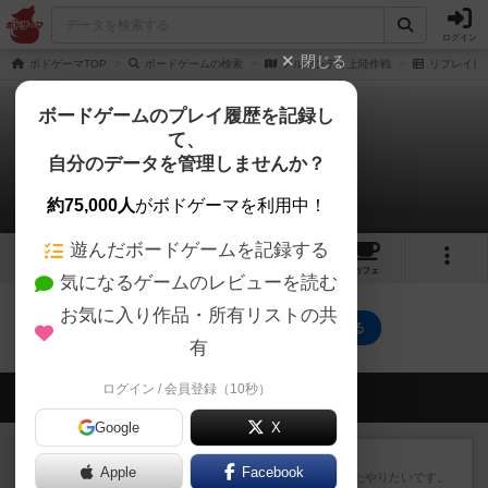
ログイン
閉じる
ボドゲーマTOP
ボードゲームの検索
ノルマンディ上陸作戦
リプレイ日
ボードゲームのプレイ履歴を記録し
て、
ノルマンディ上陸作戦
自分のデータを管理しませんか？
0件のリプレイ日記
約75,000人
がボドゲーマを利用中！
遊んだボードゲームを記録する
1
トップ
画像
動画
レビュー
カフェ
気になるゲームのレビューを読む
お気に入り作品・所有リストの共
ノルマンディ上陸作戦のトップに戻る
有
ログイン / 会員登録（10秒）
会員の新しい投稿
Google
X
レビュー
ゴットファイブ！
Apple
Facebook
運要素があり楽しめました。またやりたいです。