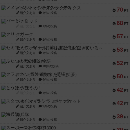
メメントオンラインタクティクス
70
PT
紹介文あり
4件の投稿
パーミッド
68
PT
紹介文なし
1件の投稿
クリーグ
57
PT
紹介文あり
1件の投稿
セミファイナル ～お前はまだ生きている～
53
PT
紹介文あり
1件の投稿
ふたつの街の物語
52
PT
紹介文あり
18件の投稿
クランク! ：冒険者たち（拡張）
50
PT
紹介文あり
4件の投稿
とうほうの！
42
PT
紹介文なし
1件の投稿
スターマイン・ラミー ポケット
42
PT
紹介文あり
2件の投稿
海兵隊
39
PT
紹介文あり
1件の投稿
スーパーストア3000
39