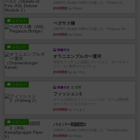
1985年にAvalon Hill社が出版した『Streets of ...
約5時間前
by Chaco
レビュー
ペガサス橋
1997年にAvalon Hill社が出版した『Pegasus Bri...
約5時間前
by Chaco
レビュー
画像付き
オラニエンブルガー運河
存在をうっすらと認識していたけど、セールやっ
てて、2人専用でワカプレと...
約5時間前
by みいやん
レビュー
画像付き
充実
フィッシェン2
ゲームの流れはフィッシェンだが、ゲーム開始時
はペリカンとエビの2スート...
約5時間前
by うらまこ
レビュー
パイパー戦闘団2
1996年にAvalon Hill社が出版した『Kampfgruppe...
約5時間前
by Chaco