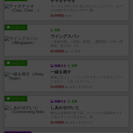
チャオチャオ
３～４人でわいわい遊ぶのにちょうどいい。ルー
ルは他の方が分かりやすく書...
約3時間前
by S
レビュー
充実
ウイングスパン
（全体評価）☆10/6（普通）（難易度）☆4/5（世
界観・見た目）☆5...
約3時間前
by ハシオキ
レビュー
画像付き
充実
一線を画す
簡単に言うと、トリックテイキングでモダンアー
トを行う、と言ったゲーム。...
約4時間前
by タカミネコウヘイ
レビュー
画像付き
充実
しあわせのいと
舞台は全寮制の女子高。プレイヤーは探偵サイド
と犯人サイドに分かれて、探...
約4時間前
by タカミネコウヘイ