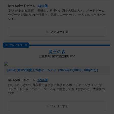
遊べるボードゲーム
1348個
"好きが集まる場所" 美味しい料理やお酒を大切な人と。ボードゲーム
やダーツを気の知れた仲間と。気軽にコーヒーを。一人でゆったりバー
タイ...
フォローする
プレイスペース
魔王の森
三重県四日市市諏訪栄町22-3
[NEW] 第122回魔王の森ゲームデイ（2022年11月08日 10時23分）
遊べるボードゲーム
1244個
おしゃれしないで普段着できままに集まれるボードゲームサロンです。
950タイトル以上のボードゲームをご用意しておりますので、放課後の
部室...
フォローする