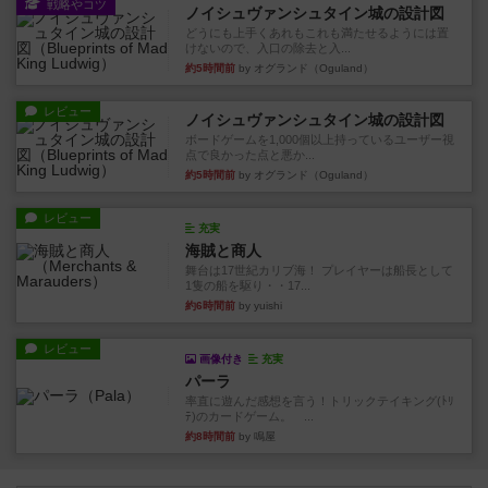
戦略やコツ
ノイシュヴァンシュタイン城の設計図
どうにも上手くあれもこれも満たせるようには置
けないので、入口の除去と入...
約5時間前
by オグランド（Oguland）
レビュー
ノイシュヴァンシュタイン城の設計図
ボードゲームを1,000個以上持っているユーザー視
点で良かった点と悪か...
約5時間前
by オグランド（Oguland）
レビュー
充実
海賊と商人
舞台は17世紀カリブ海！ プレイヤーは船長として
1隻の船を駆り・・17...
約6時間前
by yuishi
レビュー
画像付き
充実
パーラ
率直に遊んだ感想を言う！トリックテイキング(ﾄﾘ
ﾃ)のカードゲーム。 ...
約8時間前
by 鳴屋