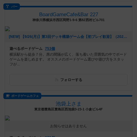
バー
BoardGameCafe&Bar 227
神奈川県横浜市西区岡野1-9-6 第8Z西村ビル701
[NEW] 【9/26(月)】第3回デッキ構築ゲーム会【初プレイ歓迎】（2022年09月11日 20時39分）
遊べるボードゲーム
753個
横浜駅から徒歩７分。席の間隔が広く、落ち着いた雰囲気の中でボード
ゲームを楽しめます。 オススメのボードゲーム選びや遊び方をスタッ
フが...
フォローする
ボードゲームカフェ
池袋上さま
東京都豊島区豊島区西池袋3-23-1 小倉ビル4F
お知らせはありません