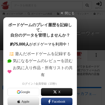
ログイン
閉じる
ボドゲーマTOP
ボードゲームの検索
デッド・オブ・ウィンター
デッド
ボードゲームのプレイ履歴を記録し
て、
デッド・オブ・ウィンター：コロニーウォー
自分のデータを管理しませんか？
ズ
14店のカフェ/スペースが提供中
約75,000人
がボドゲーマを利用中！
遊んだボードゲームを記録する
3
2
14
トップ
画像
動画
レビュー
カフェ
気になるゲームのレビューを読む
デッド・オブ・ウィンター：コロニーウォーズで遊ぶことができるボードゲ
お気に入り作品・所有リストの共
ームカフェ・プレイスペースが14店登録されています。公開プロフィールの
都道府県が設定されたアカウントでログインすると、同じ都道府県内の店舗
有
に絞り込むボタンが表示されます。
ログイン / 会員登録（10秒）
ボードゲームカフェ
Google
X
ギルド酒場るすと ゲームｘCBDシーシャカフェバー
愛知県安城市東新町10-11
Apple
Facebook