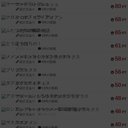
マーケットフレッシュ
80
PT
紹介文あり
1件の投稿
クロス・オブ・アイアン
68
PT
紹介文あり
3件の投稿
ふたつの街の物語
65
PT
紹介文あり
18件の投稿
とうほうの！
61
PT
紹介文なし
1件の投稿
メメントオンラインタクティクス
58
PT
紹介文あり
4件の投稿
ブリックス
56
PT
紹介文あり
4件の投稿
ダグエイトチェス
50
PT
紹介文あり
11件の投稿
アズール：シントラのステンドグラス
48
PT
紹介文あり
18件の投稿
ロシアン・キャンペーン：第5版デラックス
46
PT
紹介文あり
0件の投稿
マスクメン
40
PT
紹介文あり
16件の投稿