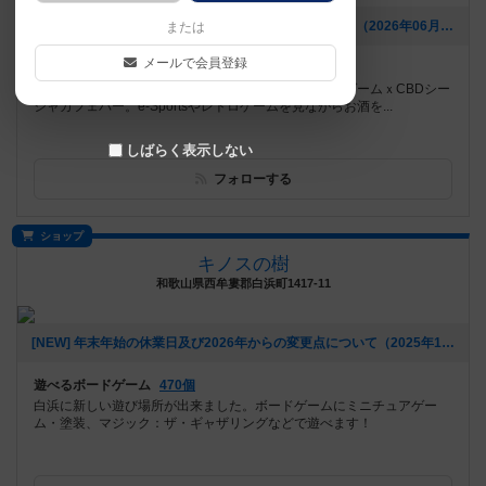
[NEW] 🌴✨るすと夏のシーシャ初体験キャンペーン✨🌴（2026年06月03日 02時03分）
または
メールで会員登録
遊べるボードゲーム
952個
JR安城駅徒歩可！約900個超ゲーム・PCVRが遊べるゲームｘCBDシー
シャカフェバー。e-Sportsやレトロゲームを見ながらお酒を...
しばらく表示しない
フォローする
ショップ
キノスの樹
和歌山県西牟婁郡白浜町1417-11
[NEW] 年末年始の休業日及び2026年からの変更点について（2025年11月19日 15時50分）
遊べるボードゲーム
470個
白浜に新しい遊び場所が出来ました。ボードゲームにミニチュアゲー
ム・塗装、マジック：ザ・ギャザリングなどで遊べます！