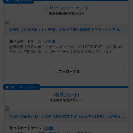
プレイスペース
ミリオンパーセント
東京都墨田区京島3-13-6
[NEW] 【2月27日（土）開催】スタッフ誕生日記念！プラネットアポカリプス会！！（2021年02月02日 13時24分）
遊べるボードゲーム
1281個
墨田区押上曳舟のボードゲームカフェMILLION PERCENT。古民家の和
モダンな雰囲気に珍しいボードゲームを多数取り揃えております...
フォローする
ボードゲームカフェ
喫茶あかね
東京都台東区浅草7-6-5
[NEW] 喫茶あかね・2020年1月の営業予定（2020年01月01日 18時42分）
遊べるボードゲーム
290個