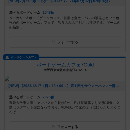
[NEW] 7月21日ボードゲームDAY!（2024年07月02日 02時34分）
遊べるボードゲーム
1048個
ベーカリー&ボードゲームカフェ。営業は金土、パンの販売とカフェ色
強めのボードゲームカフェで、飲食のみのご利用も可能です。ゲームの
新品販...
フォローする
ボードゲームカフェ
ボードゲームカフェ7Gold
大阪府東大阪市小若江4-12-14
[NEW] 【2023/12/17（日）13：00～】第１回七金ウォーハンマー部（2023年12月06日 16時25分）
遊べるボードゲーム
2075個
近畿大学東大阪キャンパスから徒歩2分。近鉄長瀬駅より徒歩10分。２
階はラグマット席になっており、靴を脱いで家のようにゆったりとくつ
ろげ...
フォローする