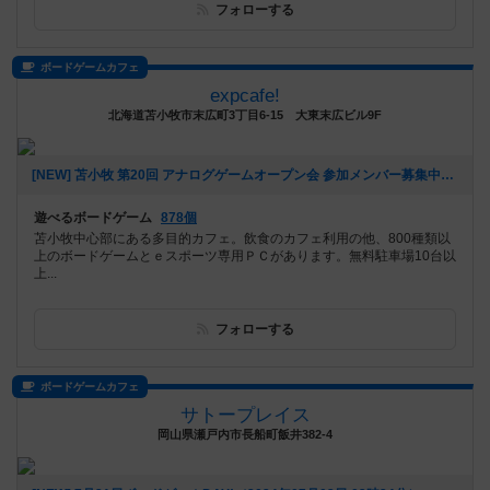
フォローする
ボードゲームカフェ
expcafe!
北海道苫小牧市末広町3丁目6-15 大東末広ビル9F
[NEW] 苫小牧 第20回 アナログゲームオープン会 参加メンバー募集中！（2024年09月05日 23時49分）
遊べるボードゲーム
878個
苫小牧中心部にある多目的カフェ。飲食のカフェ利用の他、800種類以
上のボードゲームとｅスポーツ専用ＰＣがあります。無料駐車場10台以
上...
フォローする
ボードゲームカフェ
サトープレイス
岡山県瀬戸内市長船町飯井382-4