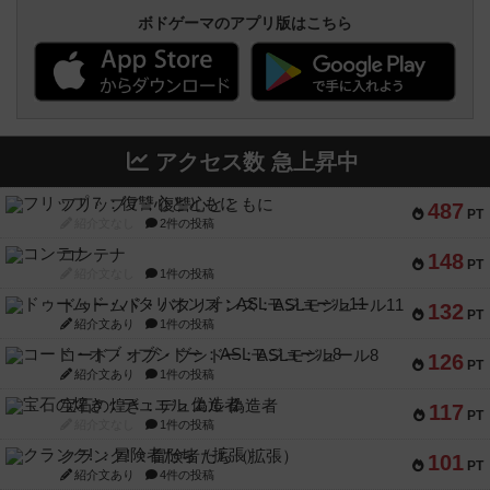
ボドゲーマのアプリ版はこちら
アクセス数 急上昇中
フリップ７：復讐心とともに
487
PT
紹介文なし
2件の投稿
コンテナ
148
PT
紹介文なし
1件の投稿
ドゥームド・バタリオンズ：ASLモジュール11
132
PT
紹介文あり
1件の投稿
コード・オブ・ブシドー：ASLモジュール8
126
PT
紹介文あり
1件の投稿
宝石の煌き：デュエル 偽造者
117
PT
紹介文なし
1件の投稿
クランク! ：冒険者たち（拡張）
101
PT
紹介文あり
4件の投稿