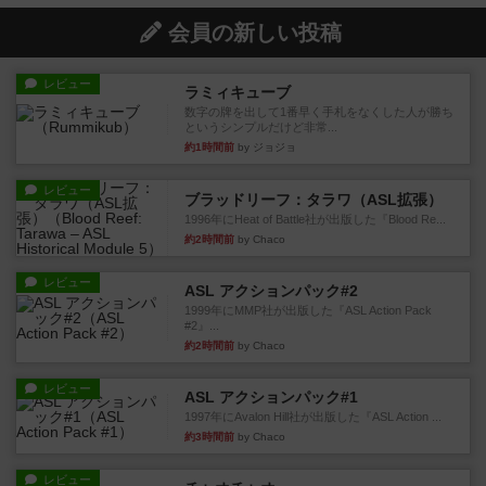
会員の新しい投稿
レビュー
ラミィキューブ
数字の牌を出して1番早く手札をなくした人が勝ち
というシンプルだけど非常...
約1時間前
by ジョジョ
レビュー
ブラッドリーフ：タラワ（ASL拡張）
1996年にHeat of Battle社が出版した『Blood Re...
約2時間前
by Chaco
レビュー
ASL アクションパック#2
1999年にMMP社が出版した『ASL Action Pack
#2』...
約2時間前
by Chaco
レビュー
ASL アクションパック#1
1997年にAvalon Hill社が出版した『ASL Action ...
約3時間前
by Chaco
レビュー