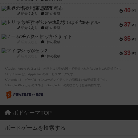
世界の七不思議：都市
40
PT
紹介文あり
3件の投稿
トリックギア - ペルソナ5 ザ・ロイヤル-
37
PT
紹介文あり
6件の投稿
ノームズ・アット・ナイト
35
PT
紹介文なし
1件の投稿
フィッシェン2
33
PT
紹介文なし
1件の投稿
※Apple、Apple のロゴ は、米国および他の国々で登録されたApple Inc.の商標です。
※App Store は、Apple Inc.のサービスマークです。
※Android は、グーグル インコーポレイテッドの商標または登録商標です。
※Google Play とそのロゴは、Google Inc.の商標または登録商標です。
ボドゲーマTOP
ボードゲームを検索する