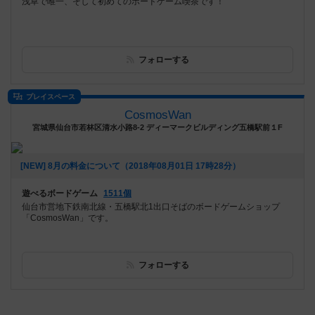
浅草で唯一、そして初めてのボードゲーム喫茶です！
フォローする
プレイスペース
CosmosWan
宮城県仙台市若林区清水小路8-2 ディーマークビルディング五橋駅前１F
[NEW] 8月の料金について（2018年08月01日 17時28分）
遊べるボードゲーム
1511個
仙台市営地下鉄南北線・五橋駅北1出口そばのボードゲームショップ
「CosmosWan」です。
フォローする