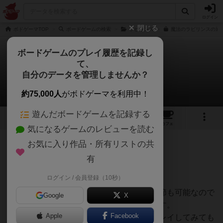
ログイン
閉じる
ボドゲーマTOP
ボードゲームの検索
ラビリンス
魔法のラビリンスの通販
ボードゲームのプレイ履歴を記録し
て、
魔法のラビリンス
自分のデータを管理しませんか？
遊べる美容室 HAIR EYさんのレビュー
約75,000人
がボドゲーマを利用中！
遊んだボードゲームを記録する
8
1
19
152
トップ
画像
動画
レビュー
カフェ
気になるゲームのレビューを読む
お気に入り作品・所有リストの共
205名
0名
0
9年以上前
有
ログイン / 会員登録（10秒）
子供と大人が楽しく遊べるゲームです。
見えない壁の演出が素晴らしく、難易度調節も可能なので
Google
X
小さいお子さんでも楽しく遊べると思います。
Apple
Facebook
大人同士でも弱った（笑）記憶力同士でプレイしてみても