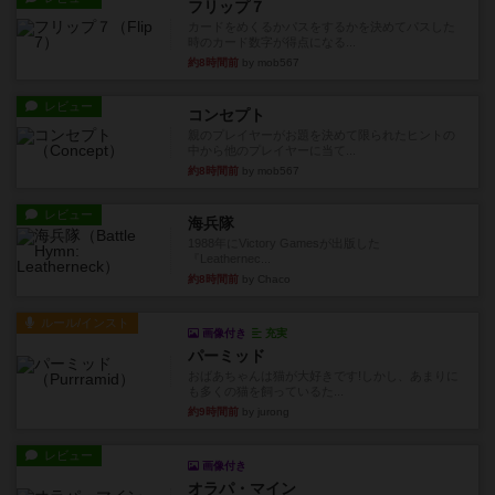
フリップ７
カードをめくるかパスをするかを決めてパスした
時のカード数字が得点になる...
約8時間前
by mob567
レビュー
コンセプト
親のプレイヤーがお題を決めて限られたヒントの
中から他のプレイヤーに当て...
約8時間前
by mob567
レビュー
海兵隊
1988年にVictory Gamesが出版した
『Leathernec...
約8時間前
by Chaco
ルール/インスト
画像付き
充実
パーミッド
おばあちゃんは猫が大好きです!しかし、あまりに
も多くの猫を飼っているた...
約9時間前
by jurong
レビュー
画像付き
オラパ・マイン