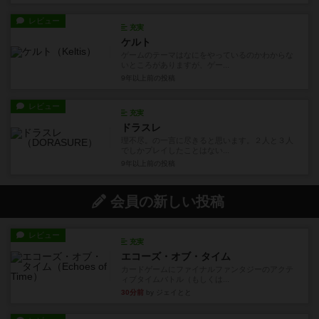
レビュー
充実
ケルト
ゲームのテーマはなにをやっているのかわからな
いところがありますが、ゲー...
9年以上前
の投稿
レビュー
充実
ドラスレ
理不尽。の一言に尽きると思います。２人と３人
でしかプレイしたことはない...
9年以上前
の投稿
会員の新しい投稿
レビュー
充実
エコーズ・オブ・タイム
カードゲームにファイナルファンタジーのアクテ
ィブタイムバトル（もしくは...
30分前
by ジェイとと