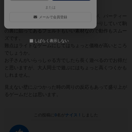
笑いが生まれると思います。
または
大人同士が真剣に遊ぶゲームではないですが、パーティー
メールで会員登録
ゲームとしては完成度も高く、作りもしっかりしていて駒
の裏に貼ってあるフェルトもいい素材なので動作もスムー
ズです。
しばらく表示しない
難点はライトなゲームにしてはちょっと価格が高いところ
でしょうか。
お子さんがいらっしゃる方でしたら長く遊べるのでお得だ
と思いますが、大人同士で遊ぶにはちょっと高くつくかも
しれません。
見えない壁にぶつかった時の周りの反応もあって盛り上が
るゲームだとは思います。
この投稿に
0
名が
ナイス！
しました