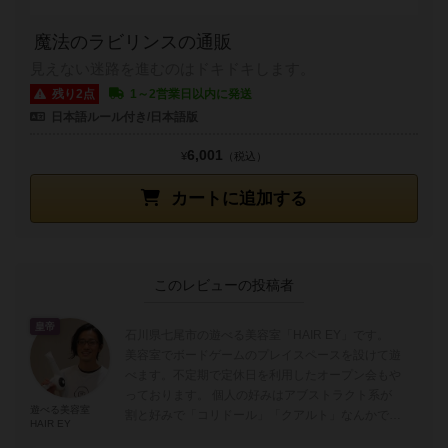
魔法のラビリンスの通販
見えない迷路を進むのはドキドキします。
残り2点
1～2営業日以内に発送
日本語ルール付き/日本語版
6,001
¥
（税込）
カートに追加する
このレビューの投稿者
皇帝
石川県七尾市の遊べる美容室「HAIR EY」です。
美容室でボードゲームのプレイスペースを設けて遊
べます。不定期で定休日を利用したオープン会もや
っております。 個人の好みはアブストラクト系が
遊べる美容室
割と好みで「コリドール」「クアルト」なんかで
HAIR EY
す。「カタン」「カルカソンヌ」「ケル...