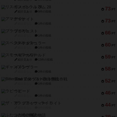
リスボン・トラム 28
73
PT
紹介文あり
9件の投稿
アマナイト
73
PT
紹介文なし
1件の投稿
ブラヴェスト
66
PT
紹介文なし
1件の投稿
スペクタキュラー
60
PT
紹介文なし
1件の投稿
スモールワールド
59
PT
紹介文あり
13件の投稿
ギャンブラー
58
PT
紹介文なし
2件の投稿
Bitter End ブタペスト救出作戦
52
PT
紹介文なし
1件の投稿
ラピード
46
PT
紹介文なし
1件の投稿
ザ・フラッフィー・ライト
44
PT
紹介文なし
0件の投稿
ふたつの城の物語
39