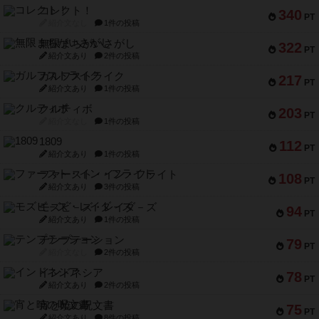
コレクト！
340
PT
紹介文なし
1件の投稿
無限まちがいさがし
322
PT
紹介文あり
2件の投稿
ガルフストライク
217
PT
紹介文あり
1件の投稿
クルティボ
203
PT
紹介文なし
1件の投稿
1809
112
PT
紹介文あり
1件の投稿
ファースト・イン・フライト
108
PT
紹介文あり
3件の投稿
モズビ－ズ・レイダ－ズ
94
PT
紹介文あり
1件の投稿
テンプテーション
79
PT
紹介文なし
2件の投稿
インドネシア
78
PT
紹介文あり
2件の投稿
宵と暁の呪文書
75
PT
紹介文あり
8件の投稿