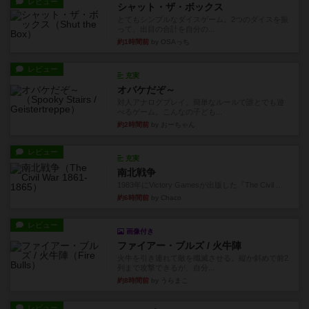
レビュー
シャット・ザ・ボックス
とてもシンプルなダイスゲーム。2つのダイスを振
って、出目の合計を自分の...
約1時間前
by OSAっち
レビュー
充実
オバケだぞ～
対人アナログプレイ。簡単なルールで誰とでも遊
べるゲーム。こんなの子ども...
約2時間前
by おーちゃん
レビュー
充実
南北戦争
1983年にVictory Gamesが出版した『The Civil ...
約6時間前
by Chaco
レビュー
画像付き
ファイアー・ブルズ / 火牛陣
火牛を引き連れて敵を殲滅させる。縦か斜めで前2
列まで攻撃できるが、自分...
約8時間前
by うらまこ
レビュー