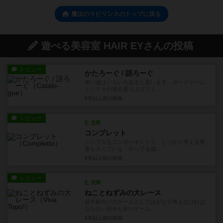
魔法のラビリンスのトップに戻る
遊べる美容室 HAIR EYさんの投稿
レビュー
かたろーぐ / 語ろーぐ
使い道はいろいろあると思います。ボードゲーム
としてその場を盛り上げてく...
9年以上前
の投稿
レビュー
充実
コンプレット
シンプルなコンポーネントで、しっかり考える要
素も入っている「やってる感...
9年以上前
の投稿
レビュー
充実
ねことねずみの大レース
低年齢向けのゲームとしてはかなり考えなければ
ならない部分も多いゲーム。...
9年以上前
の投稿