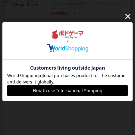
お気に入りのplayte製です。オラパスペースから
やり、気に入りました...
約9時間前
by くみ
レビュー
マーリン
４人プレイ。インスト1時間プレイ2時間半。結構
ダイス運と手札のカード運...
約10時間前
by oliber
レビュー
アンブッシュ！：シルバースター
1987年にVictory Gamesが出版した『Silver Sta...
約10時間前
by Chaco