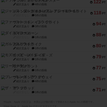
ドブル：ポケットモンスター
122
PT
紹介文あり
4件の投稿
ジャンヌ・ダルク-オルレアン ドロー＆ライト
118
PT
紹介文なし
5件の投稿
ファースト・イン・フライト
94
PT
紹介文あり
3件の投稿
ダイススローン
88
PT
紹介文なし
1件の投稿
ガルフストライク
80
PT
紹介文あり
1件の投稿
モズビ－ズ・レイダ－ズ
79
PT
紹介文あり
1件の投稿
リー対グラント
77
PT
紹介文あり
1件の投稿
ブレーキング・アウェイ
75
PT
紹介文あり
4件の投稿
ザ・フラッド
71
PT
紹介文なし
1件の投稿
※Apple、Apple のロゴ は、米国および他の国々で登録されたApple Inc.の商標です。
※App Store は、Apple Inc.のサービスマークです。