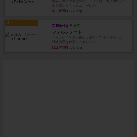
概要と目的小さな町ベラビスタは、風光明媚な公
園と曲がりくねった川が広が...
約12時間前
by jurong
ルール/インスト
画像付き
充実
フォルフォート
ゲームの目的砦の建設を最初に完成させるため、
対戦相手を攻撃して彼らの建...
約13時間前
by jurong