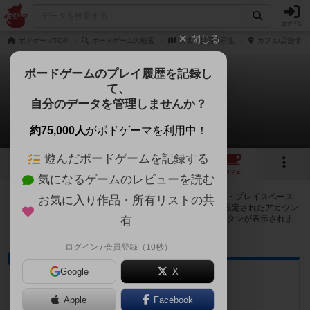
ログイン
閉じる
ボドゲーマTOP
ボードゲームの検索
大名：皇国の再生
カフェ/店舗情報
ボードゲームのプレイ履歴を記録し
て、
大名：皇国の再生
自分のデータを管理しませんか？
2店のカフェ/スペースが提供中
約75,000人
がボドゲーマを利用中！
遊んだボードゲームを記録する
1
2
トップ
画像
動画
レビュー
カフェ
気になるゲームのレビューを読む
大名：皇国の再生で遊ぶことができるボードゲームカフェ・プレイスペース
お気に入り作品・所有リストの共
が2店登録されています。公開プロフィールの都道府県が設定されたアカウン
トでログインすると、同じ都道府県内の店舗に絞り込むボタンが表示されま
有
す。
ログイン / 会員登録（10秒）
プレイスペース
Google
X
arts/games ゲイセン
京都府京都市西京区桂南巽町38-1
Apple
Facebook