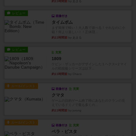
約11時間前
by あまる
レビュー
画像付き
タイムボム
まず簡単で軽い！大人数で遊べる！それなのに小
箱！何より楽しい！！正体隠...
約11時間前
by あまる
レビュー
充実
1809
ケビン・ザッカーがデザインした１ヘクス=２マイ
ルの戦役級シリーズは以下...
約11時間前
by Chaco
ルール/インスト
画像付き
充実
クマタ
ゲームの目的ゲーム終了時にあなたのクランの見
えているドミノで最も多くの...
約11時間前
by jurong
ルール/インスト
画像付き
充実
ベラ・ビスタ