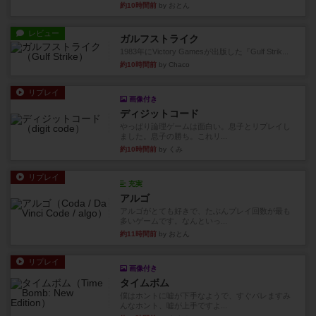
約10時間前
by おとん
レビュー
ガルフストライク
1983年にVictory Gamesが出版した『Gulf Strik...
約10時間前
by Chaco
リプレイ
画像付き
ディジットコード
やっぱり論理ゲームは面白い。息子とリプレイし
ました。息子の勝ち。これリ...
約10時間前
by くみ
リプレイ
充実
アルゴ
アルゴがとても好きで、たぶんプレイ回数が最も
多いゲームです。なんといっ...
約11時間前
by おとん
リプレイ
画像付き
タイムボム
僕はホントに嘘が下手なようで、すぐバレますみ
んなホント、嘘が上手ですよ...