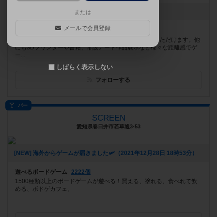
[NEW] 2月のゲイセン（2026年02月09日 20時36分）
または
メールで会員登録
遊べるボードゲーム
920個
阪急桂駅から徒歩3分。 広い空間でゆったりとご利用いただけます。他
にも3Dプリンターや書籍、常設アート作品展示など様々な距離感でゲ
ー...
しばらく表示しない
フォローする
バー
SCREEN
愛知県春日井市若草通3-53
[NEW] 海外からゲームが届きました🛩（2021年12月28日 18時53分）
遊べるボードゲーム
2222個
1500種類以上のボードゲームが遊べる！買える、塗れる、食べれて飲
める、ボドゲカフェ。