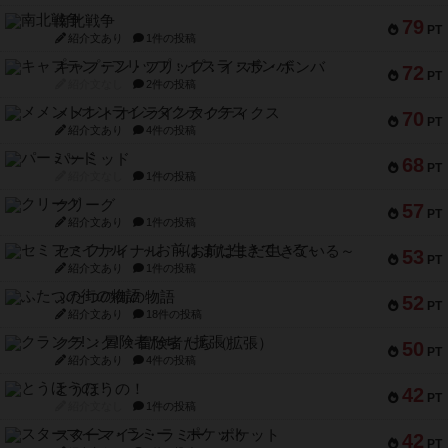
南北戦争
79
PT
紹介文あり
1件の投稿
キャプテン・フリップ：イスラ・ボンバ
72
PT
紹介文なし
2件の投稿
メメントオンラインタクティクス
70
PT
紹介文あり
4件の投稿
パーミッド
68
PT
紹介文なし
1件の投稿
クリーグ
57
PT
紹介文あり
1件の投稿
セミファイナル ～お前はまだ生きている～
53
PT
紹介文あり
1件の投稿
ふたつの街の物語
52
PT
紹介文あり
18件の投稿
クランク! ：冒険者たち（拡張）
50
PT
紹介文あり
4件の投稿
とうほうの！
42
PT
紹介文なし
1件の投稿
スターマイン・ラミー ポケット
42
PT