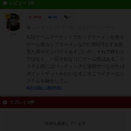
レビュー 1件
神
290名
0名
0
レーティングが非公開に設定されたユーザー
白州
4/10ゲームマーケットでカップラーメンを売る
ゲーム笑カップラーメンなのに800円もする笑
見た目のインパクトもすごいが、それで終わり
ではなく、一応それなりにゲーム性はある。シ
ステム的にはバッティングと連鎖でつながれば
ポイントゲットみたいなそこそこマイナーなシ
ステムを融合して...
続きを読む（約8年前）
リプレイ 0件
投稿を募集しています