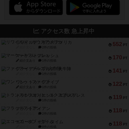
アクセス数 急上昇中
リワイルド：サウスアメリカ
552
PT
紹介文なし
2件の投稿
マーケットフレッシュ
170
PT
紹介文あり
1件の投稿
ファイアー・ブルズ / 火牛陣
141
PT
紹介文なし
1件の投稿
ワン・トゥ・ファイブ
122
PT
紹介文あり
1件の投稿
トランスオリエント・エクスプレス
119
PT
紹介文なし
1件の投稿
フラットアイアン
118
PT
紹介文なし
2件の投稿
エコーズ・オブ・タイム
118
PT
紹介文なし
8件の投稿