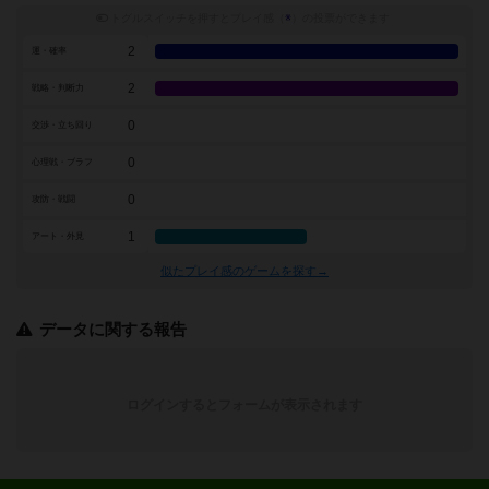
トグルスイッチを押すとプレイ感（
※
）の投票ができます
2
運・確率
2
戦略・判断力
0
交渉・立ち回り
0
心理戦・ブラフ
0
攻防・戦闘
1
アート・外見
似たプレイ感のゲームを探す→
データに関する報告
ログインするとフォームが表示されます