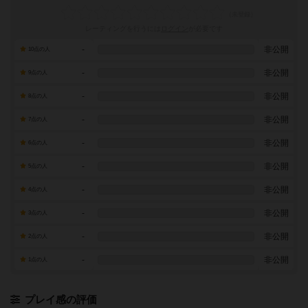
レーティングを行うには
ログイン
が必要です
-
非公開
10点の人
-
非公開
9点の人
-
非公開
8点の人
-
非公開
7点の人
-
非公開
6点の人
-
非公開
5点の人
-
非公開
4点の人
-
非公開
3点の人
-
非公開
2点の人
-
非公開
1点の人
プレイ感の評価