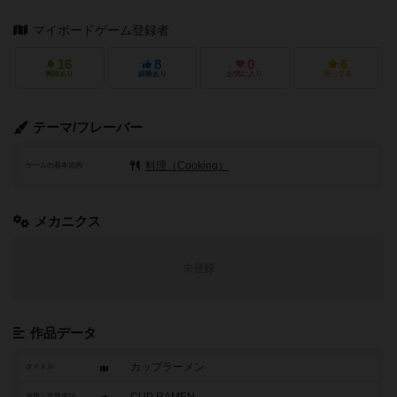
マイボードゲーム登録者
16
8
0
6
興味あり
経験あり
お気に入り
持ってる
テーマ/フレーバー
料理（Cooking）
ゲームの基本目的
メカニクス
未登録
作品データ
カップラーメン
タイトル
原題・英題表記