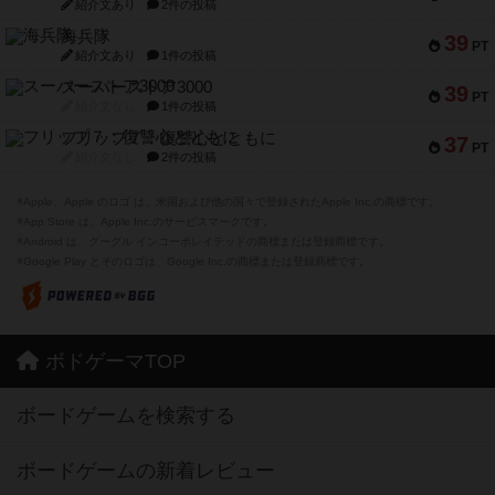
紹介文あり
2件の投稿
海兵隊
39
PT
紹介文あり
1件の投稿
スーパーストア3000
39
PT
紹介文なし
1件の投稿
フリップ７：復讐心とともに
37
PT
紹介文なし
2件の投稿
※Apple、Apple のロゴ は、米国および他の国々で登録されたApple Inc.の商標です。
※App Store は、Apple Inc.のサービスマークです。
※Android は、グーグル インコーポレイテッドの商標または登録商標です。
※Google Play とそのロゴは、Google Inc.の商標または登録商標です。
ボドゲーマTOP
ボードゲームを検索する
ボードゲームの新着レビュー