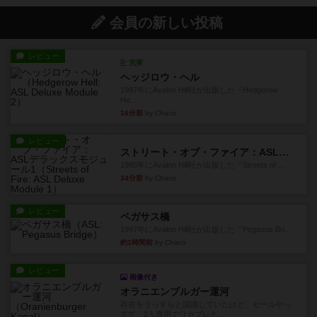
会員の新しい投稿
レビュー
充実
ヘッジロウ・ヘル
1987年にAvalon Hill社が出版した『Hedgerow
He...
16分前
by Chaco
レビュー
ストリート・オブ・ファイア：ASLデラックスモジュール1
1985年にAvalon Hill社が出版した『Streets of ...
34分前
by Chaco
レビュー
ペガサス橋
1997年にAvalon Hill社が出版した『Pegasus Bri...
約1時間前
by Chaco
レビュー
画像付き
オラニエンブルガー運河
存在をうっすらと認識していたけど、セールやっ
てて、2人専用でワカプレと...