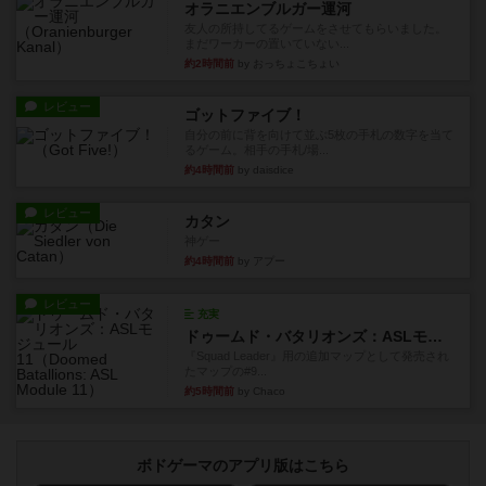
オラニエンブルガー運河
友人の所持してるゲームをさせてもらいました。
まだワーカーの置いていない...
約2時間前
by おっちょこちょい
レビュー
ゴットファイブ！
自分の前に背を向けて並ぶ5枚の手札の数字を当て
るゲーム。相手の手札/場...
約4時間前
by daisdice
レビュー
カタン
神ゲー
約4時間前
by アプー
レビュー
充実
ドゥームド・バタリオンズ：ASLモジュール11
『Squad Leader』用の追加マップとして発売され
たマップの#9...
約5時間前
by Chaco
ボドゲーマのアプリ版はこちら