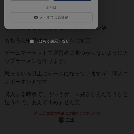
または
ゲームマーケット2017春（東京）
メールで会員登録
まさかの８００円もするカップラーメン笑
もちろん中身はボードゲームです笑
しばらく表示しない
ゲームマーケットで運営者に見つからないようにカ
ップラーメンを売ります。
思っている以上にゲームになっていますが、同人コ
ンポーネントです。
購入する時点でこういうゲーム好きなんだろうなと
思うので、あえて止めません笑
上記文章の執筆にご協力くださった方
白州