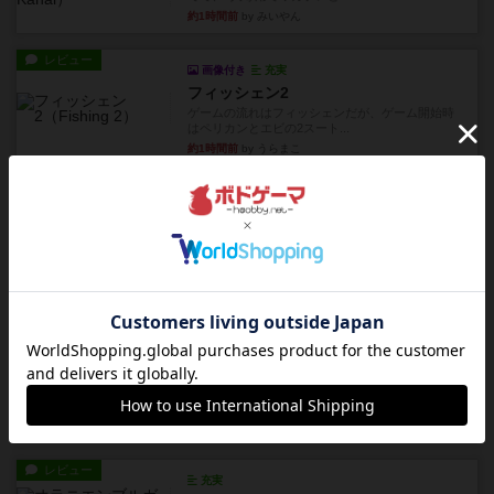
約1時間前
by みいやん
レビュー
画像付き
充実
フィッシェン2
ゲームの流れはフィッシェンだが、ゲーム開始時
はペリカンとエビの2スート...
約1時間前
by うらまこ
レビュー
パイパー戦闘団2
1996年にAvalon Hill社が出版した『Kampfgruppe...
約2時間前
by Chaco
レビュー
パイパー戦闘団1
1993年にAvalon Hill社が出版した『Kampfgruppe...
約2時間前
by Chaco
レビュー
レッドバリケ－ド工場
1989年にAvalon Hill社が出版した『Red Barrica...
約2時間前
by Chaco
レビュー
充実