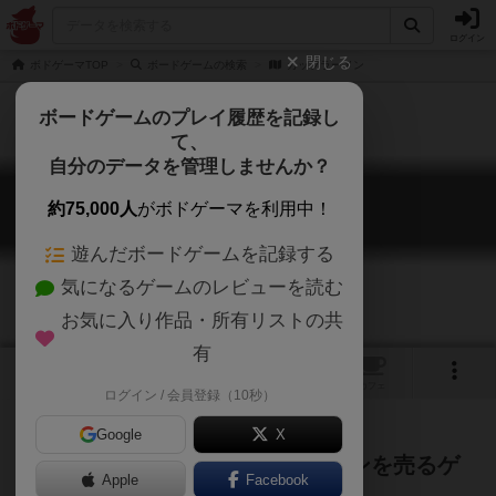
ログイン
閉じる
ボドゲーマTOP
ボードゲームの検索
カップラーメン
ボードゲームのプレイ履歴を記録し
て、
自分のデータを管理しませんか？
カップラーメン
約75,000人
がボドゲーマを利用中！
CUP RAMEN
遊んだボードゲームを記録する
気になるゲームのレビューを読む
お気に入り作品・所有リストの共
有
1
1
トップ
画像
動画
レビュー
カフェ
ログイン / 会員登録（10秒）
Google
X
ゲームマーケットでカップラーメンを売るゲ
Apple
Facebook
ーム！