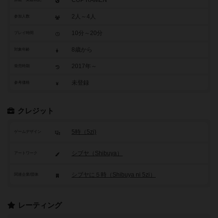
CUP RAMEN
2人～4人
参加人数
10分～20分
プレイ時間
8歳から
対象年齢
2017年～
発売時期
未登録
参考価格
クレジット
5時（5zi)
ゲームデザイン
シブヤ（Shibuya）
アートワーク
シブヤに５時（Shibuya ni 5zi）
関連企業/団体
レーティング