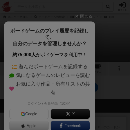
ログイン
閉じる
ボドゲーマTOP
ボードゲームの検索
未確認生物テレビ
動画
ボードゲームのプレイ履歴を記録し
て、
未確認生物テレビ
自分のデータを管理しませんか？
0件の動画
約75,000人
がボドゲーマを利用中！
遊んだボードゲームを記録する
5
2
5
トップ
画像
動画
レビュー
カフェ
気になるゲームのレビューを読む
お気に入り作品・所有リストの共
未確認生物テレビのトップに戻る
有
ログイン / 会員登録（10秒）
会員の新しい投稿
Google
X
レビュー
花火：スターマイン
Apple
Facebook
自分のカードは見えず他のプレイヤーのカードが