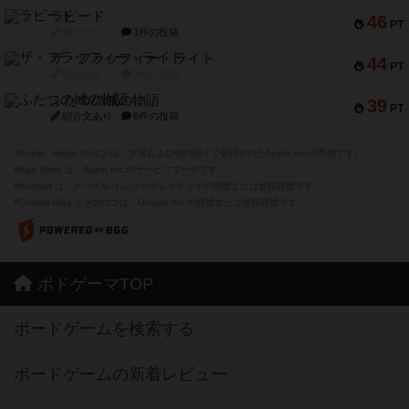
ラピード
46
PT
紹介文なし
1件の投稿
ザ・フラッフィー・ライト
44
PT
紹介文なし
0件の投稿
ふたつの城の物語
39
PT
紹介文あり
6件の投稿
※Apple、Apple のロゴ は、米国および他の国々で登録されたApple Inc.の商標です。
※App Store は、Apple Inc.のサービスマークです。
※Android は、グーグル インコーポレイテッドの商標または登録商標です。
※Google Play とそのロゴは、Google Inc.の商標または登録商標です。
ボドゲーマTOP
ボードゲームを検索する
ボードゲームの新着レビュー