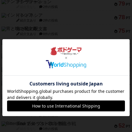
テンプテーション
79
PT
紹介文なし
2件の投稿
インドネシア
78
PT
紹介文あり
2件の投稿
宵と暁の呪文書
75
PT
紹介文あり
8件の投稿
リスボン・トラム 28
73
PT
紹介文あり
9件の投稿
アマナイト
73
PT
紹介文なし
1件の投稿
ブラヴェスト
66
PT
紹介文なし
1件の投稿
スペクタキュラー
60
PT
紹介文なし
1件の投稿
スモールワールド
59
PT
紹介文あり
13件の投稿
ギャンブラー
58
PT
紹介文なし
2件の投稿
Bitter End ブタペスト救出作戦
52
PT
紹介文なし
1件の投稿