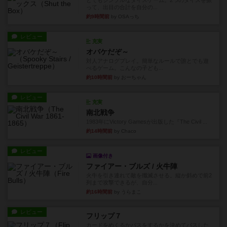
とてもシンプルなダイスゲーム。2つのダイスを振
って、出目の合計を自分の...
約9時間前
by OSAっち
レビュー
充実
オバケだぞ～
対人アナログプレイ。簡単なルールで誰とでも遊
べるゲーム。こんなの子ども...
約10時間前
by おーちゃん
レビュー
充実
南北戦争
1983年にVictory Gamesが出版した『The Civil ...
約14時間前
by Chaco
レビュー
画像付き
ファイアー・ブルズ / 火牛陣
火牛を引き連れて敵を殲滅させる。縦か斜めで前2
列まで攻撃できるが、自分...
約16時間前
by うらまこ
レビュー
フリップ７
カードをめくるかパスをするかを決めてパスした