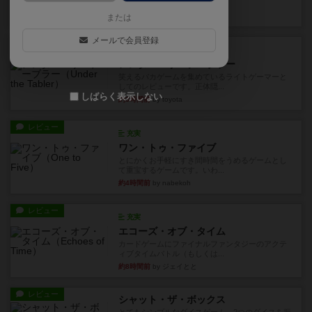
見える状態でカードを教えた...
約1時間前
by mob567
または
メールで会員登録
レビュー
充実
アンダー・ザ・テーブラー
笑えるバカゲームを集めているライトゲーマーと
してのレビューです。正体隠...
しばらく表示しない
約3時間前
by toyota
レビュー
充実
ワン・トゥ・ファイブ
とにかくお手軽にすき間時間をうめるゲームとし
て重宝するゲームです。いわ...
約4時間前
by nabekoh
レビュー
充実
エコーズ・オブ・タイム
カードゲームにファイナルファンタジーのアクテ
ィブタイムバトル（もしくは...
約8時間前
by ジェイとと
レビュー
シャット・ザ・ボックス