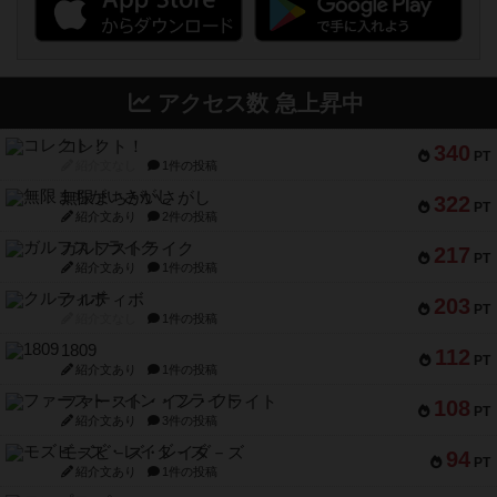
アクセス数 急上昇中
コレクト！
340
PT
紹介文なし
1件の投稿
無限まちがいさがし
322
PT
紹介文あり
2件の投稿
ガルフストライク
217
PT
紹介文あり
1件の投稿
クルティボ
203
PT
紹介文なし
1件の投稿
1809
112
PT
紹介文あり
1件の投稿
ファースト・イン・フライト
108
PT
紹介文あり
3件の投稿
モズビ－ズ・レイダ－ズ
94
PT
紹介文あり
1件の投稿