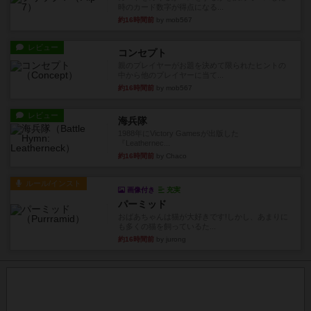
時のカード数字が得点になる...
約16時間前
by mob567
レビュー
コンセプト
親のプレイヤーがお題を決めて限られたヒントの
中から他のプレイヤーに当て...
約16時間前
by mob567
レビュー
海兵隊
1988年にVictory Gamesが出版した
『Leathernec...
約16時間前
by Chaco
ルール/インスト
画像付き
充実
パーミッド
おばあちゃんは猫が大好きです!しかし、あまりに
も多くの猫を飼っているた...
約16時間前
by jurong