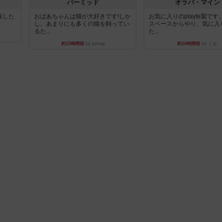
パーミッド
オラパ・マイン
出版した
おばあちゃんは猫が大好きです!しか
お気に入りのplayte製で
し、あまりにも多くの猫を飼ってい
スペースからやり、気に入
るた...
た...
約15時間前
by jurong
約16時間前
by くみ