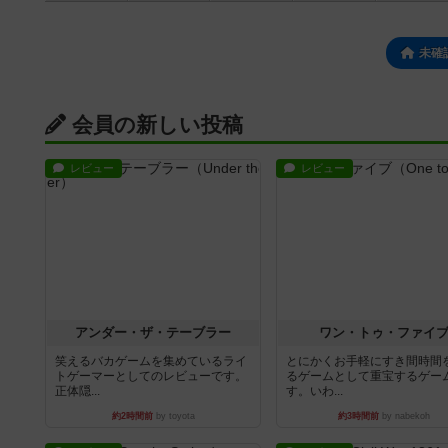
未確
会員の新しい投稿
レビュー
レビュー
アンダー・ザ・テーブラー
ワン・トゥ・ファイ
笑えるバカゲームを集めているライ
とにかくお手軽にすき間時間
トゲーマーとしてのレビューです。
るゲームとして重宝するゲー
正体隠...
す。いわ...
約2時間前
by toyota
約3時間前
by nabekoh