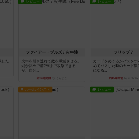
レビュー
レビュー
ファイアー・ブルズ / 火牛陣
フリップ７
出版した
火牛を引き連れて敵を殲滅させる。
カードをめくるかパスをす
縦か斜めで前2列まで攻撃できる
めてパスした時のカード数
が、自分...
になる...
約14時間前
by うらまこ
約15時間前
by mob567
ルール/インスト
レビュー