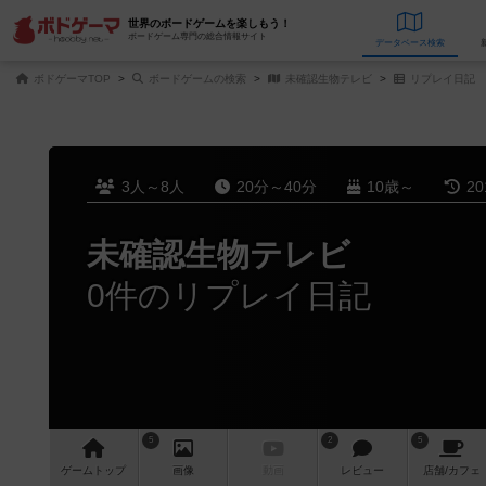
世界のボードゲームを楽しもう！
ボードゲーム専門の総合情報サイト
データベース
検
ボドゲーマTOP
ボードゲームの検索
未確認生物テレビ
リプレイ日記
3人～8人
20分～40分
10歳～
2
未確認生物テレビ
0件のリプレイ日記
5
2
5
ゲーム
トップ
画像
動画
レビュー
店舗/
カフェ