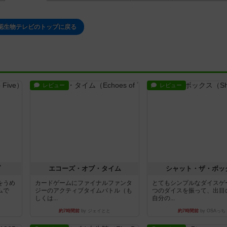
認生物テレビのトップに戻る
レビュー
レビュー
ブ
エコーズ・オブ・タイム
シャット・ザ・ボッ
をうめ
カードゲームにファイナルファンタ
とてもシンプルなダイスゲ
ムで
ジーのアクティブタイムバトル（も
つのダイスを振って、出目
しくは...
自分の...
約7時間前
by ジェイとと
約7時間前
by OSAっち