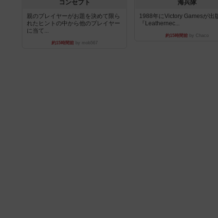
コンセプト
海兵隊
親のプレイヤーがお題を決めて限ら
1988年にVictory Gamesが
れたヒントの中から他のプレイヤー
『Leathernec...
に当て...
約15時間前
by Chaco
約15時間前
by mob567