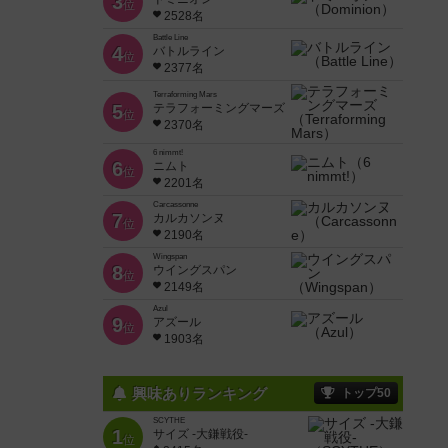
3
位
2528名
Battle Line
4
バトルライン
位
2377名
Terraforming Mars
5
テラフォーミングマーズ
位
2370名
6 nimmt!
6
ニムト
位
2201名
Carcassonne
7
カルカソンヌ
位
2190名
Wingspan
8
ウイングスパン
位
2149名
Azul
9
アズール
位
1903名
興味ありランキング
トップ50
SCYTHE
1
サイズ -大鎌戦役-
位