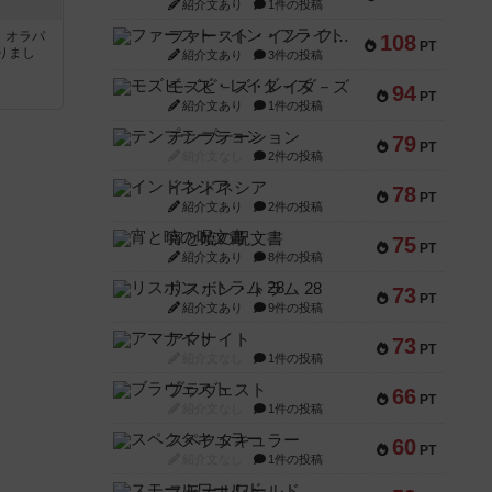
紹介文あり
1件の投稿
ファースト・イン・フライト
す。オラパ
108
PT
りまし
紹介文あり
3件の投稿
モズビ－ズ・レイダ－ズ
94
PT
紹介文あり
1件の投稿
テンプテーション
79
PT
紹介文なし
2件の投稿
インドネシア
78
PT
紹介文あり
2件の投稿
宵と暁の呪文書
75
PT
紹介文あり
8件の投稿
リスボン・トラム 28
73
PT
紹介文あり
9件の投稿
アマナイト
73
PT
紹介文なし
1件の投稿
ブラヴェスト
66
PT
紹介文なし
1件の投稿
スペクタキュラー
60
PT
紹介文なし
1件の投稿
スモールワールド