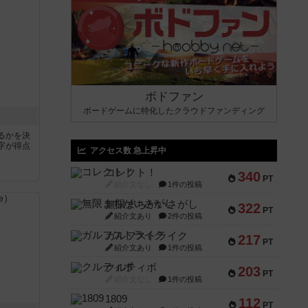
ボドファン
ボードゲームに特化したクラウドファンディング
るかを決
字が得点
アクセス数 急上昇中
コレクト！
340
PT
紹介文なし
1件の投稿
無限まちがいさがし
322
PT
紹介文あり
2件の投稿
ガルフストライク
217
PT
紹介文あり
1件の投稿
クルティボ
203
PT
紹介文なし
1件の投稿
1809
112
PT