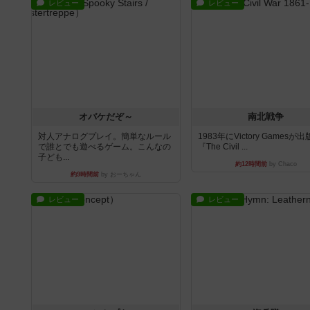
レビュー
レビュー
オバケだぞ～
南北戦争
対人アナログプレイ。簡単なルール
1983年にVictory Gamesが
で誰とでも遊べるゲーム。こんなの
『The Civil ...
子ども...
約12時間前
by Chaco
約9時間前
by おーちゃん
レビュー
レビュー