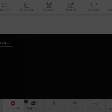
索
新着レビュー
ボードゲーム会
コミュニティ
掲示板一覧
011年～
1
リプレイ
日記
戦略
・コツ
ルール
/インスト
掲示板
拡張/関連
作
次