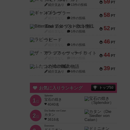
59
PT
紹介文あり
13件の投稿
ギャンブラー
58
PT
紹介文なし
2件の投稿
Bitter End ブタペスト救出作戦
52
PT
紹介文なし
1件の投稿
ラピード
46
PT
紹介文なし
1件の投稿
ザ・フラッフィー・ライト
44
PT
紹介文なし
0件の投稿
ふたつの城の物語
39
PT
紹介文あり
6件の投稿
お気に入りランキング
トップ50
Splendor
1
宝石の煌き
位
4040名
Die Siedler von Catan
2
カタン
位
3616名
Dominion
ドミニオン