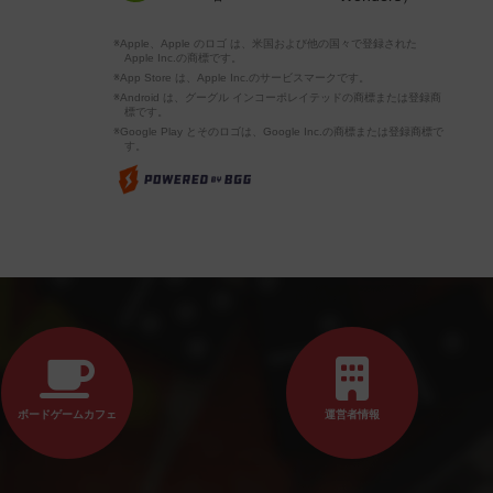
※Apple、Apple のロゴ は、米国および他の国々で登録された
Apple Inc.の商標です。
※App Store は、Apple Inc.のサービスマークです。
※Android は、グーグル インコーポレイテッドの商標または登録商
標です。
※Google Play とそのロゴは、Google Inc.の商標または登録商標で
す。
ボードゲームカフェ
運営者情報