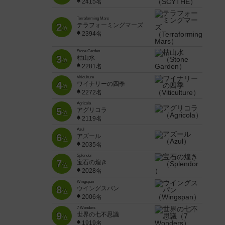
2415名
Terraforming Mars
2
テラフォーミングマーズ
位
2394名
Stone Garden
3
枯山水
位
2281名
Viticulture
4
ワイナリーの四季
位
2272名
Agricola
5
アグリコラ
位
2119名
Azul
6
アズール
位
2035名
Splendor
7
宝石の煌き
位
2028名
Wingspan
8
ウイングスパン
位
2006名
7 Wonders
9
世界の七不思議
位
1919名