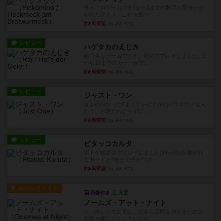
サイコロゲームです1から5までの数字と芋虫がか
かれたダイス。これを振っ...
約8時間前
by みいやん
レビュー
ハゲタカのえじき
超有名なゲームですが、初めてプレイしました。1
から15までのカードがプ...
約8時間前
by みいやん
レビュー
ジャスト・ワン
まぁ面白かった‼️よくテレビとかのバラエティなん
かで、お題がわからずに...
約8時間前
by みいやん
レビュー
ピタッコカルタ
ボドゲ相席会でプレイしましたひらがなが書かれ
たカードを2枚まで手をつけ...
約8時間前
by みいやん
ルール/インスト
画像付き
充実
ノームズ・アット・ナイト
ベネボレンス女王は、忠実な臣民を称えるための
祝宴を開こうとしています。...