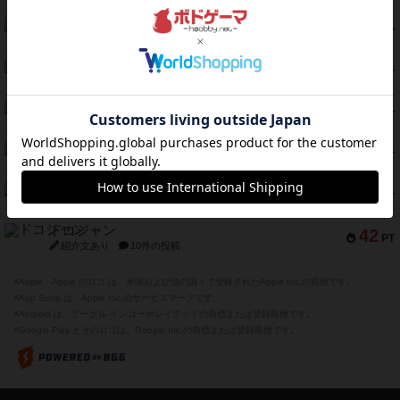
ガルフストライク
46
PT
紹介文あり
1件の投稿
エコーズ・オブ・タイム
45
PT
紹介文なし
8件の投稿
スカルキング
45
PT
紹介文あり
12件の投稿
海兵隊
45
PT
紹介文あり
1件の投稿
Bitter End ブタペスト救出作戦
45
PT
紹介文なし
1件の投稿
ドコジャン
42
PT
紹介文あり
10件の投稿
※Apple、Apple のロゴ は、米国および他の国々で登録されたApple Inc.の商標です。
※App Store は、Apple Inc.のサービスマークです。
※Android は、グーグル インコーポレイテッドの商標または登録商標です。
※Google Play とそのロゴは、Google Inc.の商標または登録商標です。