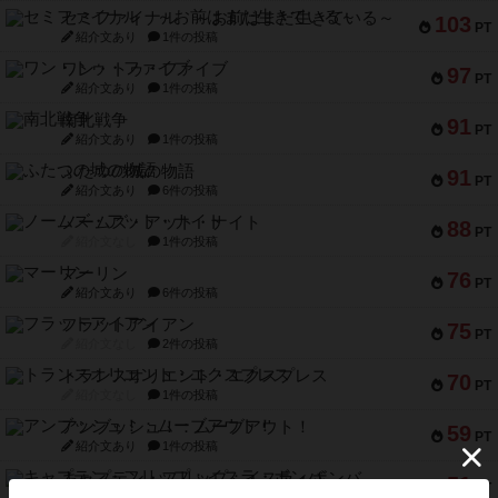
セミファイナル ～お前はまだ生きている～
103
PT
紹介文あり
1件の投稿
ワン・トゥ・ファイブ
97
PT
紹介文あり
1件の投稿
南北戦争
91
PT
紹介文あり
1件の投稿
ふたつの城の物語
91
PT
紹介文あり
6件の投稿
ノームズ・アット・ナイト
88
PT
紹介文なし
1件の投稿
マーリン
76
PT
紹介文あり
6件の投稿
フラットアイアン
75
PT
紹介文なし
2件の投稿
トランスオリエント・エクスプレス
70
PT
紹介文なし
1件の投稿
アンブッシュ！：ムーブアウト！
59
PT
紹介文あり
1件の投稿
キャプテン・フリップ：イスラ・ボンバ
51
PT
紹介文なし
2件の投稿