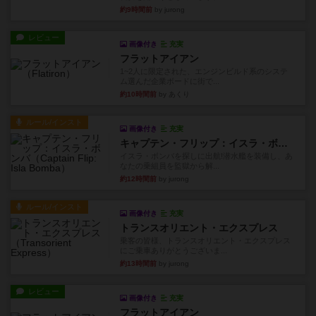
約9時間前
by jurong
レビュー
画像付き
充実
フラットアイアン
1~2人に限定された、エンジンビルド系のシステ
ム選んだ企業ボードに街で...
約10時間前
by あくり
ルール/インスト
画像付き
充実
キャプテン・フリップ：イスラ・ボンバ
イスラ・ボンバを探しに出航!潜水艦を装備し、あ
なたの乗組員を監獄から解...
約12時間前
by jurong
ルール/インスト
画像付き
充実
トランスオリエント・エクスプレス
乗客の皆様、トランスオリエント・エクスプレス
にご乗車ありがとうございま...
約13時間前
by jurong
レビュー
画像付き
充実
フラットアイアン