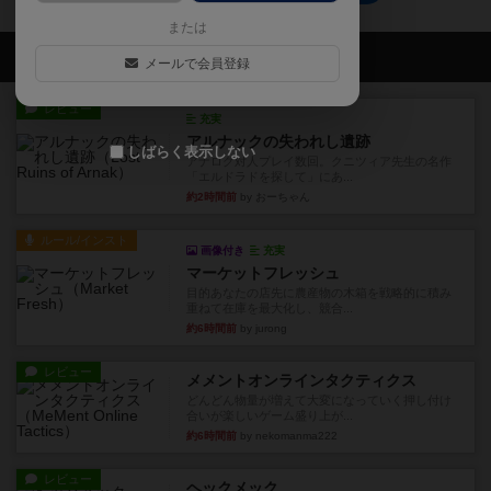
または
会員の新しい投稿
メールで会員登録
レビュー
充実
アルナックの失われし遺跡
しばらく表示しない
アナログ対人プレイ数回。クニツィア先生の名作
「エルドラドを探して」にあ...
約2時間前
by おーちゃん
ルール/インスト
画像付き
充実
マーケットフレッシュ
目的あなたの店先に農産物の木箱を戦略的に積み
重ねて在庫を最大化し、競合...
約6時間前
by jurong
レビュー
メメントオンラインタクティクス
どんどん物量が増えて大変になっていく押し付け
合いが楽しいゲーム盛り上が...
約6時間前
by nekomanma222
レビュー
ヘックメック