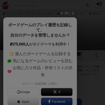
ログイン
閉じる
ボドゲーマTOP
ボードゲームの検索
クレイジー・サーカス
掲示板
ボードゲームのプレイ履歴を記録し
て、
クレイジー・サーカス
自分のデータを管理しませんか？
0件の掲示板
約75,000人
がボドゲーマを利用中！
遊んだボードゲームを記録する
1
1
1
トップ
画像
動画
レビュー
カフェ
気になるゲームのレビューを読む
ログインするとクレイジー・サーカスに関する掲示板の作成やコメントの書
お気に入り作品・所有リストの共
き込みが出来るようになります。ルールの疑問やエラッタ情報、マニュアル
では判断し辛い曖昧な表記等について会員同士で自由にコミュニケーション
有
をとることが出来ます。
ログイン / 会員登録（10秒）
ログイン/無料会員登録
Google
X
Apple
Facebook
クレイジー・サーカスのトップに戻る