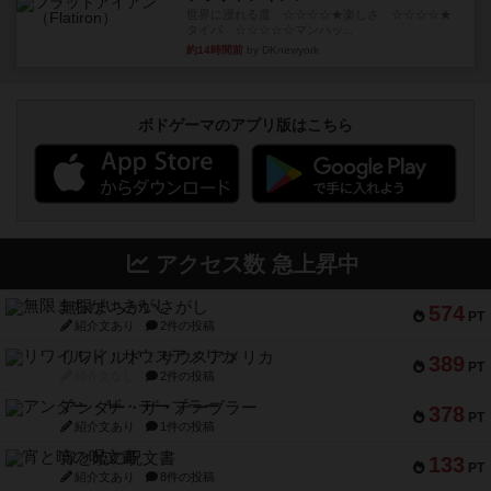
世界に浸れる度 ☆☆☆☆★楽しさ ☆☆☆☆★
タイパ ☆☆☆☆☆マンハッ...
約14時間前
by DKnewyork
ボドゲーマのアプリ版はこちら
アクセス数 急上昇中
無限まちがいさがし
574
PT
紹介文あり
2件の投稿
リワイルド：サウスアメリカ
389
PT
紹介文なし
2件の投稿
アンダー・ザ・テーブラー
378
PT
紹介文あり
1件の投稿
宵と暁の呪文書
133
PT
紹介文あり
8件の投稿