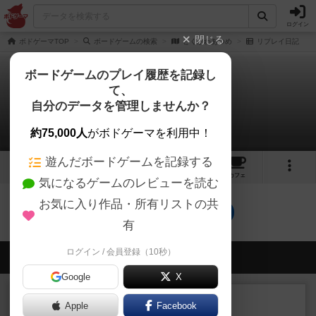
ログイン
閉じる
ボドゲーマTOP
ボードゲームの検索
とくがわあつめ
リプレイ日記
ボードゲームのプレイ履歴を記録し
て、
とくがわあつめ
自分のデータを管理しませんか？
0件のリプレイ日記
約75,000人
がボドゲーマを利用中！
遊んだボードゲームを記録する
3
トップ
画像
動画
レビュー
カフェ
気になるゲームのレビューを読む
お気に入り作品・所有リストの共
とくがわあつめのトップに戻る
有
ログイン / 会員登録（10秒）
会員の新しい投稿
Google
X
レビュー
画像付き
充実
Apple
Facebook
ワンラウンド