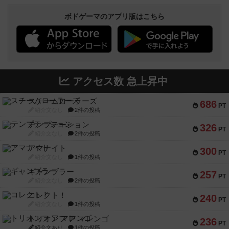
ボドゲーマのアプリ版はこちら
アクセス数 急上昇中
スチームローラーズ
686
PT
紹介文なし
2件の投稿
テンプテーション
326
PT
紹介文なし
2件の投稿
アマナイト
300
PT
紹介文なし
1件の投稿
ギャンブラー
257
PT
紹介文なし
2件の投稿
コレクト！
240
PT
紹介文なし
1件の投稿
トリオンフ ア マレンゴ
236
PT
紹介文あり
1件の投稿