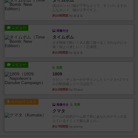
タイムボム
僕はホントに嘘が下手なようで、すぐバレますみ
んなホント、嘘が上手ですよ...
約16時間前
by あまる
レビュー
画像付き
タイムボム
まず簡単で軽い！大人数で遊べる！それなのに小
箱！何より楽しい！！正体隠...
約16時間前
by あまる
レビュー
充実
1809
ケビン・ザッカーがデザインした１ヘクス=２マイ
ルの戦役級シリーズは以下...
約16時間前
by Chaco
ルール/インスト
画像付き
充実
クマタ
ゲームの目的ゲーム終了時にあなたのクランの見
えているドミノで最も多くの...
約17時間前
by jurong