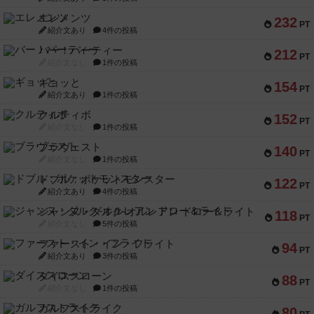
エレメンツ
232
PT
紹介文あり
4件の投稿
バー！パーティー
212
PT
紹介文なし
1件の投稿
ギョッと
154
PT
紹介文あり
1件の投稿
クルティボ
152
PT
紹介文なし
1件の投稿
ブラヴェスト
140
PT
紹介文なし
1件の投稿
ドブル：ポケットモンスター
122
PT
紹介文あり
4件の投稿
ジャンヌ・ダルク-オルレアン ドロー＆ライト
118
PT
紹介文なし
5件の投稿
ファースト・イン・フライト
94
PT
紹介文あり
3件の投稿
ダイススローン
88
PT
紹介文なし
1件の投稿
ガルフストライク
80