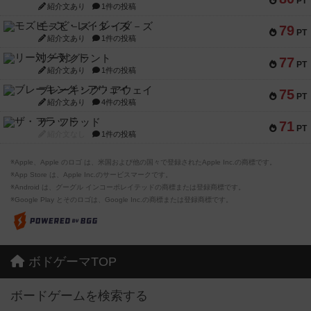
PT
紹介文あり
1件の投稿
モズビ－ズ・レイダ－ズ
79
PT
紹介文あり
1件の投稿
リー対グラント
77
PT
紹介文あり
1件の投稿
ブレーキング・アウェイ
75
PT
紹介文あり
4件の投稿
ザ・フラッド
71
PT
紹介文なし
1件の投稿
※Apple、Apple のロゴ は、米国および他の国々で登録されたApple Inc.の商標です。
※App Store は、Apple Inc.のサービスマークです。
※Android は、グーグル インコーポレイテッドの商標または登録商標です。
※Google Play とそのロゴは、Google Inc.の商標または登録商標です。
ボドゲーマTOP
ボードゲームを検索する