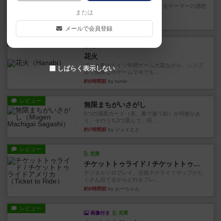
星5軽〜中量級を中心にプレイするゲーマーの感想
または
です。今回はボードゲーム...
約2時間前
by おとん
メールで会員登録
レビュー
充実
花火
ずっと前のドイツ年間ゲーム大賞ながら、シンプ
しばらく表示しない
ルで簡単な小ゲームで今でも...
約5時間前
by tamio
レビュー
無限まちがいさがし
6つの場面カード（表、裏で違う絵）が何枚かあ
り、そのうち3つ選んで、同...
約7時間前
by ジェイとと
レビュー
充実
チケットトゥライド / チケットトゥライドアメリカ
デジタルソロプレイ。元祖チケライ？マップがた
くさん出てるからどれをプレ...
約9時間前
by おーちゃん
レビュー
画像付き
充実