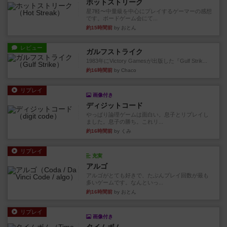
ホットストリーク
星7軽〜中量級を中心にプレイするゲーマーの感想
です。ボードゲーム会にて...
約15時間前
by おとん
レビュー
ガルフストライク
1983年にVictory Gamesが出版した『Gulf Strik...
約16時間前
by Chaco
リプレイ
画像付き
ディジットコード
やっぱり論理ゲームは面白い。息子とリプレイし
ました。息子の勝ち。これリ...
約16時間前
by くみ
リプレイ
充実
アルゴ
アルゴがとても好きで、たぶんプレイ回数が最も
多いゲームです。なんといっ...
約16時間前
by おとん
リプレイ
画像付き