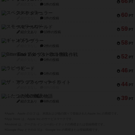
66
PT
紹介文なし
1件の投稿
スペクタキュラー
60
PT
紹介文なし
1件の投稿
スモールワールド
59
PT
紹介文あり
13件の投稿
ギャンブラー
58
PT
紹介文なし
2件の投稿
Bitter End ブタペスト救出作戦
52
PT
紹介文なし
1件の投稿
ラピード
46
PT
紹介文なし
1件の投稿
ザ・フラッフィー・ライト
44
PT
紹介文なし
0件の投稿
ふたつの城の物語
39
PT
紹介文あり
6件の投稿
※Apple、Apple のロゴ は、米国および他の国々で登録されたApple Inc.の商標です。
※App Store は、Apple Inc.のサービスマークです。
※Android は、グーグル インコーポレイテッドの商標または登録商標です。
※Google Play とそのロゴは、Google Inc.の商標または登録商標です。