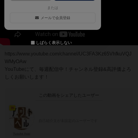
または
メールで会員登録
しばらく表示しない
https://www.youtube.com/channel/UC3FA3Kz65VhfkuVQJ
WMyOAw
YouTubeにて、毎週配信中！チャンネル登録&高評価よろ
しくお願いします！
この動画をシェアしたユーザー
神
自己紹介文が未設定のユーザーです
Yusuke Asai