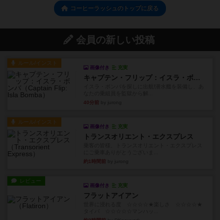
コーヒーラッシュのトップに戻る
会員の新しい投稿
ルール/インスト
画像付き
充実
キャプテン・フリップ：イスラ・ボンバ
イスラ・ボンバを探しに出航!潜水艦を装備し、あ
なたの乗組員を監獄から解...
40分前
by jurong
ルール/インスト
画像付き
充実
トランスオリエント・エクスプレス
乗客の皆様、トランスオリエント・エクスプレス
にご乗車ありがとうございま...
約1時間前
by jurong
レビュー
画像付き
充実
フラットアイアン
世界に浸れる度 ☆☆☆☆★楽しさ ☆☆☆☆★
タイパ ☆☆☆☆☆マンハッ...