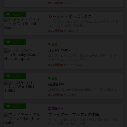
約12時間前
by ジェイとと
レビュー
シャット・ザ・ボックス
とてもシンプルなダイスゲーム。2つのダイスを振
って、出目の合計を自分の...
約12時間前
by OSAっち
レビュー
充実
オバケだぞ～
対人アナログプレイ。簡単なルールで誰とでも遊
べるゲーム。こんなの子ども...
約14時間前
by おーちゃん
レビュー
充実
南北戦争
1983年にVictory Gamesが出版した『The Civil ...
約17時間前
by Chaco
レビュー
画像付き
ファイアー・ブルズ / 火牛陣
火牛を引き連れて敵を殲滅させる。縦か斜めで前2
列まで攻撃できるが、自分...