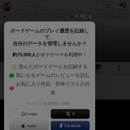
ログイン
閉じる
ボドゲーマTOP
ボードゲームの検索
コーヒーラッシュ 日本語版の通販/商品詳
ボードゲームのプレイ履歴を記録し
て、
コーヒーラッシュ
自分のデータを管理しませんか？
11分で分かる！ルール説明動画
約75,000人
がボドゲーマを利用中！
遊んだボードゲームを記録する
4
1
29
118
トップ
画像
動画
レビュー
カフェ
気になるゲームのレビューを読む
お気に入り作品・所有リストの共
ルール説明
2ヶ月前
11分で分かる！ルール説明動画
有
ログイン / 会員登録（10秒）
Google
X
Apple
Facebook