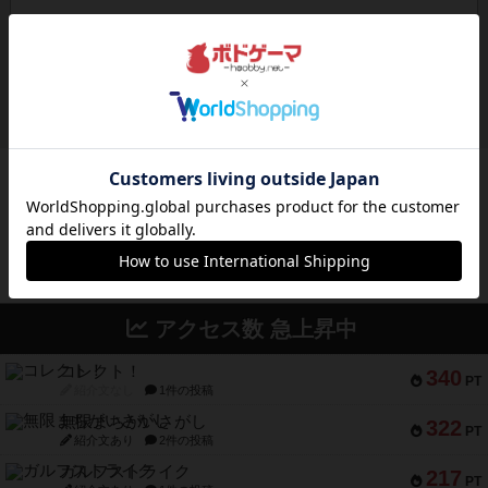
ボドゲーマのアプリ版はこちら
アクセス数 急上昇中
コレクト！
340
PT
紹介文なし
1件の投稿
無限まちがいさがし
322
PT
紹介文あり
2件の投稿
ガルフストライク
217
PT