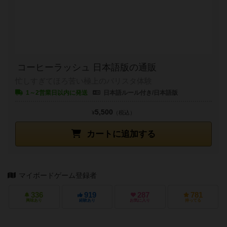
コーヒーラッシュ 日本語版の通販
忙しすぎてほろ苦い極上のバリスタ体験
1～2営業日以内に発送
日本語ルール付き/日本語版
5,500
¥
（税込）
カートに追加する
マイボードゲーム登録者
336
919
287
781
興味あり
経験あり
お気に入り
持ってる