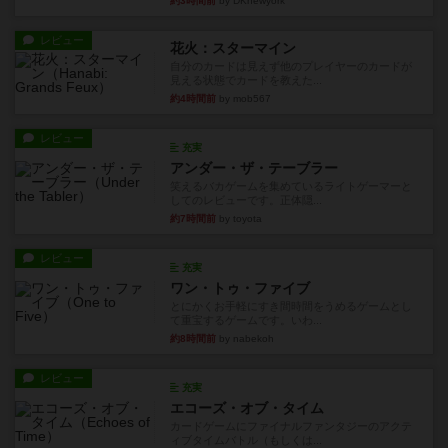
約3時間前
by DKnewyork
レビュー
花火：スターマイン
自分のカードは見えず他のプレイヤーのカードが
見える状態でカードを教えた...
約4時間前
by mob567
レビュー
充実
アンダー・ザ・テーブラー
笑えるバカゲームを集めているライトゲーマーと
してのレビューです。正体隠...
約7時間前
by toyota
レビュー
充実
ワン・トゥ・ファイブ
とにかくお手軽にすき間時間をうめるゲームとし
て重宝するゲームです。いわ...
約8時間前
by nabekoh
レビュー
充実
エコーズ・オブ・タイム
カードゲームにファイナルファンタジーのアクテ
ィブタイムバトル（もしくは...