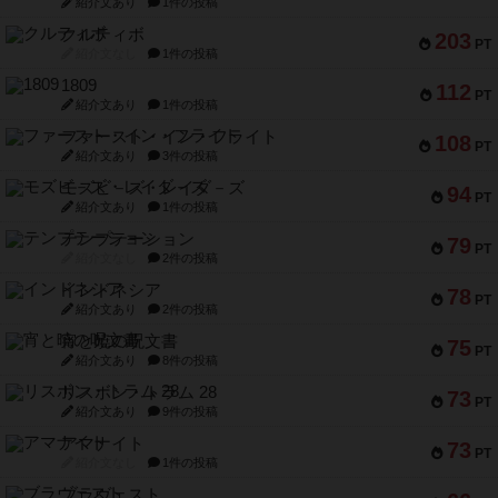
紹介文あり
1件の投稿
クルティボ
203
PT
紹介文なし
1件の投稿
1809
112
PT
紹介文あり
1件の投稿
ファースト・イン・フライト
108
PT
紹介文あり
3件の投稿
モズビ－ズ・レイダ－ズ
94
PT
紹介文あり
1件の投稿
テンプテーション
79
PT
紹介文なし
2件の投稿
インドネシア
78
PT
紹介文あり
2件の投稿
宵と暁の呪文書
75
PT
紹介文あり
8件の投稿
リスボン・トラム 28
73
PT
紹介文あり
9件の投稿
アマナイト
73
PT
紹介文なし
1件の投稿
ブラヴェスト