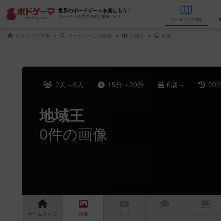
世界のボードゲームを楽しもう！
ボードゲーム専門の総合情報サイト
データベース
検
ボドゲーマTOP
ボードゲームの検索
地域王
画像
2人～6人
15分～20分
6歳～
20
地域王
0件の画像
ゲーム
トップ
画像
動画
レビュー
店舗/
カフェ