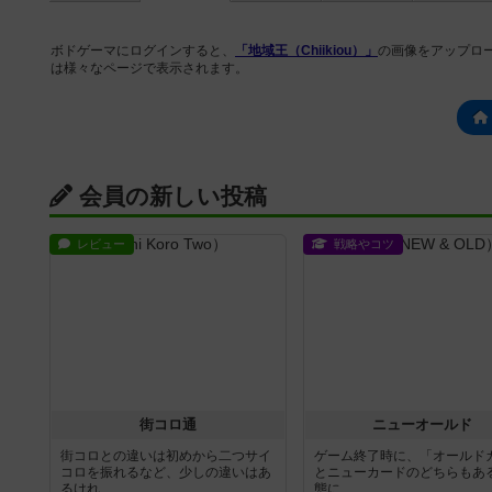
ボドゲーマにログインすると、
「地域王（Chiikiou）」
の画像をアップロ
は様々なページで表示されます。
会員の新しい投稿
レビュー
戦略やコツ
街コロ通
ニューオールド
街コロとの違いは初めから二つサイ
ゲーム終了時に、「オールド
コロを振れるなど、少しの違いはあ
とニューカードのどちらもある
るけれ...
態に...