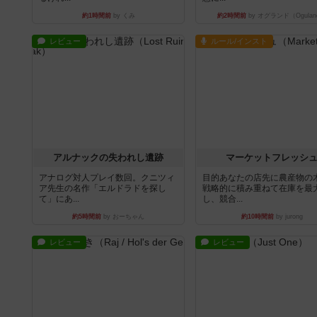
約1時間前
by くみ
約2時間前
by オグランド（Ogulan
レビュー
ルール/インスト
アルナックの失われし遺跡
マーケットフレッシ
アナログ対人プレイ数回。クニツィ
目的あなたの店先に農産物の
ア先生の名作「エルドラドを探し
戦略的に積み重ねて在庫を最
て」にあ...
し、競合...
約5時間前
by おーちゃん
約10時間前
by jurong
レビュー
レビュー