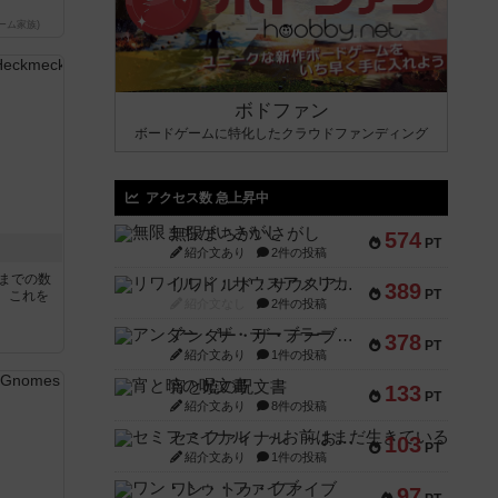
ーム家族)
ボドファン
ボードゲームに特化したクラウドファンディング
アクセス数 急上昇中
無限まちがいさがし
574
PT
紹介文あり
2件の投稿
5までの数
リワイルド：サウスアメリカ
389
PT
。これを
紹介文なし
2件の投稿
アンダー・ザ・テーブラー
378
PT
紹介文あり
1件の投稿
宵と暁の呪文書
133
PT
紹介文あり
8件の投稿
セミファイナル ～お前はまだ生きている～
103
PT
紹介文あり
1件の投稿
ワン・トゥ・ファイブ
97