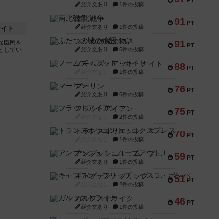
PT
紹介文あり
1件の投稿
南北戦争
91
PT
紹介文あり
1件の投稿
ナイト
ふたつの城の物語
91
な臣民を
PT
としてい
紹介文あり
6件の投稿
ノームズ・アット・ナイト
88
PT
紹介文なし
1件の投稿
マーリン
76
PT
紹介文あり
6件の投稿
フラットアイアン
75
PT
紹介文なし
2件の投稿
トランスオリエント・エクスプレス
70
PT
紹介文なし
1件の投稿
アンブッシュ！：ムーブアウト！
59
PT
紹介文あり
1件の投稿
キャプテン・フリップ：イスラ・ボンバ
51
PT
紹介文なし
2件の投稿
ガルフストライク
46
PT
紹介文あり
1件の投稿