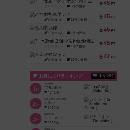
エコーズ・オブ・タイム
45
PT
紹介文なし
8件の投稿
スカルキング
45
PT
紹介文あり
12件の投稿
海兵隊
45
PT
紹介文あり
1件の投稿
Bitter End ブタペスト救出作戦
45
PT
紹介文なし
1件の投稿
ドコジャン
42
PT
紹介文あり
10件の投稿
お気に入りランキング
トップ50
Splendor
1
宝石の煌き
位
4041名
Die Siedler von Catan
2
カタン
位
3616名
Dominion
3
ドミニオン
位
2530名
Battle Line