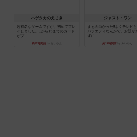
ハゲタカのえじき
ジャスト・ワン
超有名なゲームですが、初めてプレ
まぁ面白かった‼️よくテレビ
イしました。1から15までのカード
バラエティなんかで、お題が
がプ...
ずに...
約12時間前
by みいやん
約12時間前
by みいやん