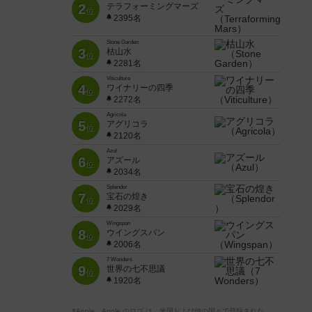
2
テラフォーミングマーズ
位
2395名
Stone Garden
3
枯山水
位
2281名
Viticulture
4
ワイナリーの四季
位
2272名
Agricola
5
アグリコラ
位
2120名
Azul
6
アズール
位
2034名
Splendor
7
宝石の煌き
位
2029名
Wingspan
8
ウイングスパン
位
2006名
7 Wonders
9
世界の七不思議
位
1920名
※Apple、Apple のロゴ は、米国および他の国々で登録された