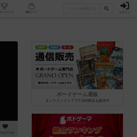
ログイン
カフェ/店舗
人気ボードゲーム
通販ストア
ボードゲーム通販
オンラインストアで7,500商品を販売中
のおすすめ