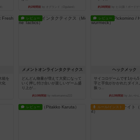
d）
約2時間前
by オグランド（Oguland）
約3時間前
by ヒロ(新！ボードゲ
レビュー
レビュー
ュ
メメントオンラインタクティクス
ヘックメック
木箱を
どんどん物量が増えて大変になって
サイコロゲームです1から
大化
いく押し付け合いが楽しいゲーム盛
字と芋虫がかかれたダイス
り上が...
振っ...
約10時間前
by nekomanma222
約12時間前
by みいやん
レビュー
ルール/インスト