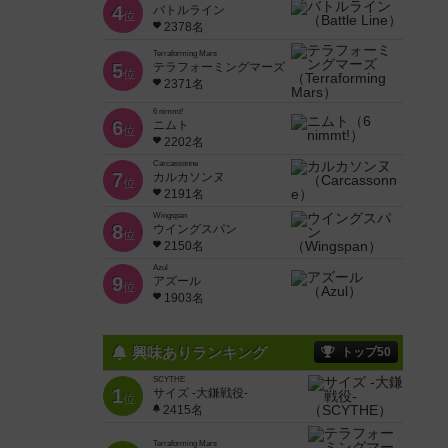
4
バトルライン
位
2378名
Terraforming Mars
5
テラフォーミングマーズ
位
2371名
6 nimmt!
6
ニムト
位
2202名
Carcassonne
7
カルカソンヌ
位
2191名
Wingspan
8
ウイングスパン
位
2150名
Azul
9
アズール
位
1903名
興味ありランキング
トップ50
SCYTHE
1
サイズ -大鎌戦役-
位
2415名
Terraforming Mars