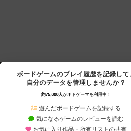
ボードゲームのプレイ履歴を記録して
自分のデータを管理しませんか？
約75,000人
がボドゲーマを利用中！
ボドゲーマTOP
ボードゲーム通販
遊んだボードゲームを記録する
気になるゲームのレビューを読む
ボードゲームを検索する
新作・再入荷情報
お気に入り作品・所有リストの共有
ボードゲームの新着レビュー
定番ボードゲームの通販