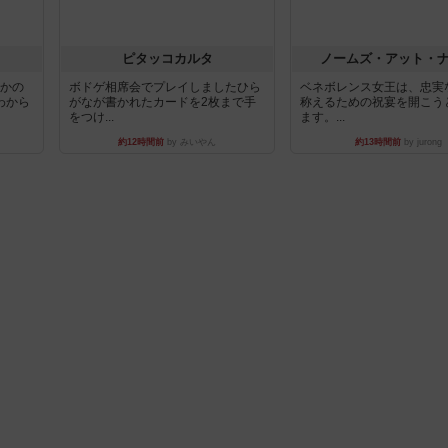
ピタッコカルタ
ノームズ・アット・
とかの
ボドゲ相席会でプレイしましたひら
ベネボレンス女王は、忠実
わから
がなが書かれたカードを2枚まで手
称えるための祝宴を開こう
をつけ...
ます。...
約12時間前
by みいやん
約13時間前
by jurong