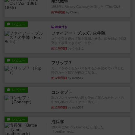
南北戦争
1983年にVictory Gamesが出版した『The Civil ...
約9時間前
by Chaco
レビュー
画像付き
ファイアー・ブルズ / 火牛陣
火牛を引き連れて敵を殲滅させる。縦か斜めで前2
列まで攻撃できるが、自分...
約11時間前
by うらまこ
レビュー
フリップ７
カードをめくるかパスをするかを決めてパスした
時のカード数字が得点になる...
約12時間前
by mob567
レビュー
コンセプト
親のプレイヤーがお題を決めて限られたヒントの
中から他のプレイヤーに当て...
約12時間前
by mob567
レビュー
海兵隊
1988年にVictory Gamesが出版した
『Leathernec...