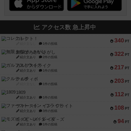
アクセス数 急上昇中
コレクト！
340
PT
紹介文なし
1件の投稿
無限まちがいさがし
322
PT
紹介文あり
2件の投稿
ガルフストライク
217
PT
紹介文あり
1件の投稿
クルティボ
203
PT
紹介文なし
1件の投稿
1809
112
PT
紹介文あり
1件の投稿
ファースト・イン・フライト
108
PT
紹介文あり
3件の投稿
モズビ－ズ・レイダ－ズ
94
PT
紹介文あり
1件の投稿