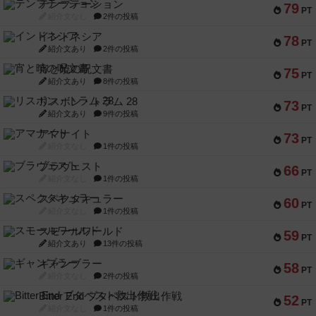
テンプテーション
79
PT
紹介文なし
2件の投稿
インドネシア
78
PT
紹介文あり
2件の投稿
宵と暁の呪文書
75
PT
紹介文あり
8件の投稿
リスボン・トラム 28
73
PT
紹介文あり
9件の投稿
アマナイト
73
PT
紹介文なし
1件の投稿
ブラヴェスト
66
PT
紹介文なし
1件の投稿
スペクタキュラー
60
PT
紹介文なし
1件の投稿
スモールワールド
59
PT
紹介文あり
13件の投稿
ギャンブラー
58
PT
紹介文なし
2件の投稿
Bitter End ブタペスト救出作戦
52
PT
紹介文なし
1件の投稿