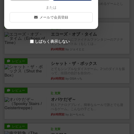
とにかくお手軽にすき間時間をうめるゲームとし
または
て重宝するゲームです。いわ...
17分前
by nabekoh
メールで会員登録
レビュー
充実
エコーズ・オブ・タイム
カードゲームにファイナルファンタジーのアクテ
しばらく表示しない
ィブタイムバトル（もしくは...
約4時間前
by ジェイとと
レビュー
シャット・ザ・ボックス
とてもシンプルなダイスゲーム。2つのダイスを振
って、出目の合計を自分の...
約4時間前
by OSAっち
レビュー
充実
オバケだぞ～
対人アナログプレイ。簡単なルールで誰とでも遊
べるゲーム。こんなの子ども...
約6時間前
by おーちゃん
レビュー
充実