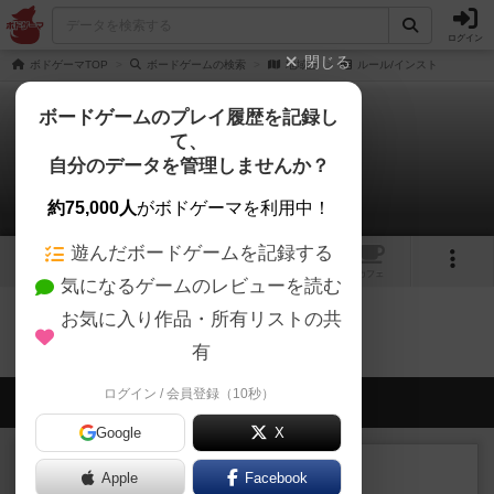
ログイン
閉じる
ボドゲーマTOP
ボードゲームの検索
地域王
ルール/インスト
ボードゲームのプレイ履歴を記録し
て、
地域王
自分のデータを管理しませんか？
0件のルール/インスト
約75,000人
がボドゲーマを利用中！
遊んだボードゲームを記録する
トップ
画像
動画
レビュー
カフェ
気になるゲームのレビューを読む
お気に入り作品・所有リストの共
地域王のトップに戻る
有
ログイン / 会員登録（10秒）
会員の新しい投稿
Google
X
レビュー
充実
Apple
Facebook
ワン・トゥ・ファイブ