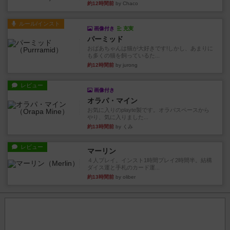
約12時間前
by Chaco
ルール/インスト
画像付き
充実
パーミッド
おばあちゃんは猫が大好きです!しかし、あまりに
も多くの猫を飼っているた...
約12時間前
by jurong
レビュー
画像付き
オラパ・マイン
お気に入りのplayte製です。オラパスペースから
やり、気に入りました...
約13時間前
by くみ
レビュー
マーリン
４人プレイ。インスト1時間プレイ2時間半。結構
ダイス運と手札のカード運...
約13時間前
by oliber