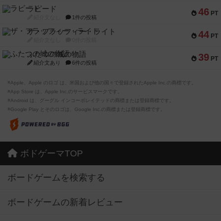
ラピード
46
PT
紹介文なし
1件の投稿
ザ・フラッフィー・ライト
44
PT
紹介文なし
0件の投稿
ふたつの城の物語
39
PT
紹介文あり
6件の投稿
※Apple、Apple のロゴ は、米国および他の国々で登録されたApple Inc.の商標です。
※App Store は、Apple Inc.のサービスマークです。
※Android は、グーグル インコーポレイテッドの商標または登録商標です。
※Google Play とそのロゴは、Google Inc.の商標または登録商標です。
ボドゲーマTOP
ボードゲームを検索する
ボードゲームの新着レビュー