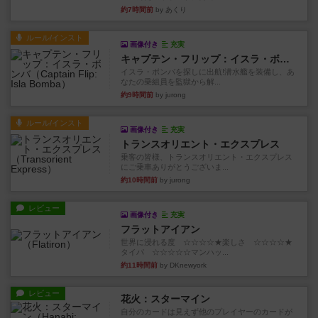
約7時間前
by あくり
ルール/インスト
画像付き
充実
キャプテン・フリップ：イスラ・ボンバ
イスラ・ボンバを探しに出航!潜水艦を装備し、あ
なたの乗組員を監獄から解...
約9時間前
by jurong
ルール/インスト
画像付き
充実
トランスオリエント・エクスプレス
乗客の皆様、トランスオリエント・エクスプレス
にご乗車ありがとうございま...
約10時間前
by jurong
レビュー
画像付き
充実
フラットアイアン
世界に浸れる度 ☆☆☆☆★楽しさ ☆☆☆☆★
タイパ ☆☆☆☆☆マンハッ...
約11時間前
by DKnewyork
レビュー
花火：スターマイン
自分のカードは見えず他のプレイヤーのカードが