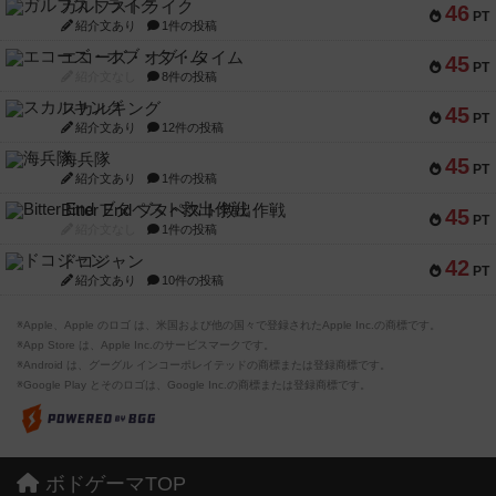
ガルフストライク
46
PT
紹介文あり
1件の投稿
エコーズ・オブ・タイム
45
PT
紹介文なし
8件の投稿
スカルキング
45
PT
紹介文あり
12件の投稿
海兵隊
45
PT
紹介文あり
1件の投稿
Bitter End ブタペスト救出作戦
45
PT
紹介文なし
1件の投稿
ドコジャン
42
PT
紹介文あり
10件の投稿
※Apple、Apple のロゴ は、米国および他の国々で登録されたApple Inc.の商標です。
※App Store は、Apple Inc.のサービスマークです。
※Android は、グーグル インコーポレイテッドの商標または登録商標です。
※Google Play とそのロゴは、Google Inc.の商標または登録商標です。
ボドゲーマTOP