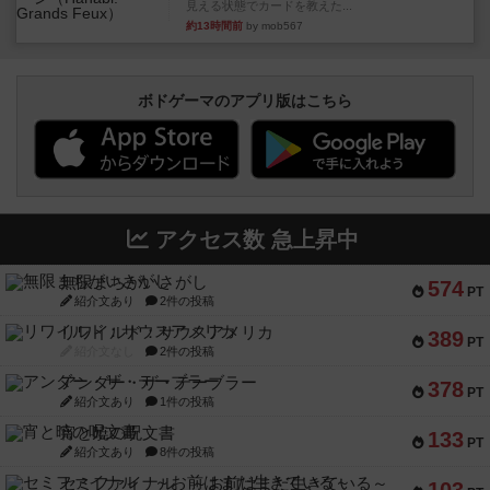
見える状態でカードを教えた...
約13時間前
by mob567
ボドゲーマのアプリ版はこちら
アクセス数 急上昇中
無限まちがいさがし
574
PT
紹介文あり
2件の投稿
リワイルド：サウスアメリカ
389
PT
紹介文なし
2件の投稿
アンダー・ザ・テーブラー
378
PT
紹介文あり
1件の投稿
宵と暁の呪文書
133
PT
紹介文あり
8件の投稿
セミファイナル ～お前はまだ生きている～