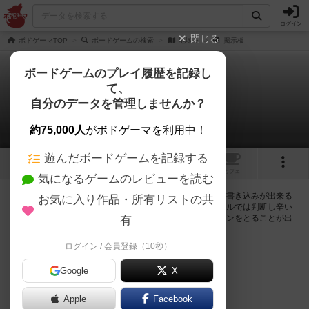
ログイン
閉じる
ボドゲーマTOP
ボードゲームの検索
地域王
掲示板
ボードゲームのプレイ履歴を記録し
て、
地域王
自分のデータを管理しませんか？
0件の掲示板
約75,000人
がボドゲーマを利用中！
遊んだボードゲームを記録する
トップ
画像
動画
レビュー
カフェ
気になるゲームのレビューを読む
ログインすると地域王に関する掲示板の作成やコメントの書き込みが出来る
お気に入り作品・所有リストの共
ようになります。ルールの疑問やエラッタ情報、マニュアルでは判断し辛い
曖昧な表記等について会員同士で自由にコミュニケーションをとることが出
有
来ます。
ログイン / 会員登録（10秒）
ログイン/無料会員登録
Google
X
Apple
Facebook
地域王のトップに戻る