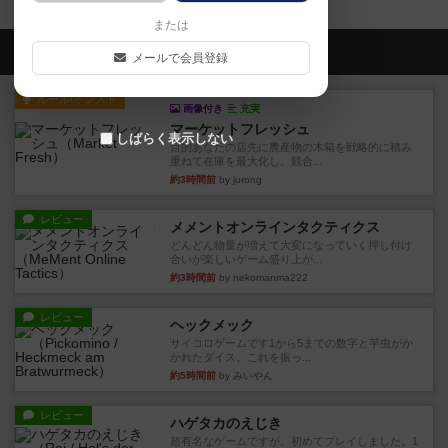
または
会員の新しい投稿
メールで会員登録
ルール/インスト
画像付き
充実
マーケットフレッシュ
しばらく表示しない
目的あなたの店先に農産物の木箱を戦略的に積み
重ねて在庫を最大化し、競合...
約3時間前
by jurong
レビュー
メメントオンラインタクティクス
どんどん物量が増えて大変になっていく押し付け
合いが楽しいゲーム盛り上が...
約3時間前
by nekomanma222
レビュー
ヘックメック
サイコロゲームです1から5までの数字と芋虫がか
かれたダイス。これを振っ...
約5時間前
by みいやん
レビュー
ハゲタカのえじき
超有名なゲームですが、初めてプレイしました。1