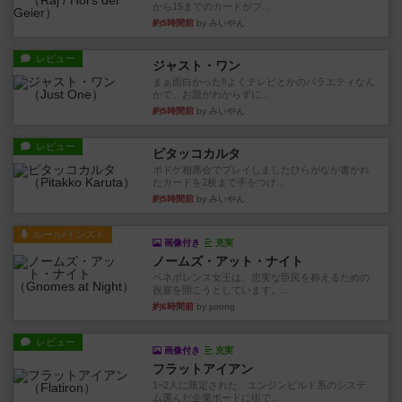
から15までのカードがプ...
約5時間前
by みいやん
レビュー
ジャスト・ワン
まぁ面白かった‼️よくテレビとかのバラエティなん
かで、お題がわからずに...
約5時間前
by みいやん
レビュー
ピタッコカルタ
ボドゲ相席会でプレイしましたひらがなが書かれ
たカードを2枚まで手をつけ...
約5時間前
by みいやん
ルール/インスト
画像付き
充実
ノームズ・アット・ナイト
ベネボレンス女王は、忠実な臣民を称えるための
祝宴を開こうとしています。...
約6時間前
by jurong
レビュー
画像付き
充実
フラットアイアン
1~2人に限定された、エンジンビルド系のシステ
ム選んだ企業ボードに街で...