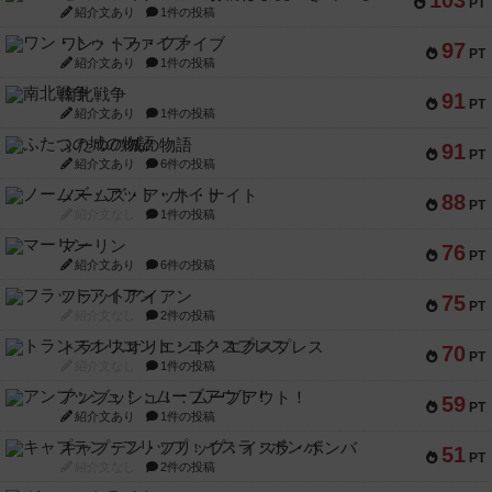
103
PT
紹介文あり
1件の投稿
ワン・トゥ・ファイブ
97
PT
紹介文あり
1件の投稿
南北戦争
91
PT
紹介文あり
1件の投稿
ふたつの城の物語
91
PT
紹介文あり
6件の投稿
ノームズ・アット・ナイト
88
PT
紹介文なし
1件の投稿
マーリン
76
PT
紹介文あり
6件の投稿
フラットアイアン
75
PT
紹介文なし
2件の投稿
トランスオリエント・エクスプレス
70
PT
紹介文なし
1件の投稿
アンブッシュ！：ムーブアウト！
59
PT
紹介文あり
1件の投稿
キャプテン・フリップ：イスラ・ボンバ
51
PT
紹介文なし
2件の投稿