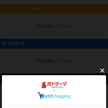
ルール/インスト 0件
投稿を募集しています
掲示板 0件
投稿を募集しています
会員の新しい投稿
レビュー
ふたつの街の物語
タイルを4×4で並べて街づくりします。ただし、
街は各プレイヤーの間にあ...
約2時間前
by ジェイとと