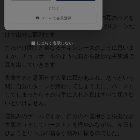
ってその運を引き寄せるゲーム。
または
何周か回る間に先に２個ずつ３セットの豆のペアを
メールで会員登録
作るか、一番多いひよこ豆4つのみ自分の1ターンだ
けで出せば勝利です。
しばらく表示しない
これだけ聞くと単なるチキンレースのように思いま
すが、チョコボールのような箱から微妙な手加減で
豆を出していきます。
失敗すると意図せず大量に豆があふれ、あっという
間に自分のターンが終わってしまう上に、バースト
してしまったらその時手に入れた豆はすべて戻さな
いといけません。
運頼みのゲームですが、自分の不器用さと根拠なき
大胆さ（そしてバースト）を悔やみながら、今日も
ひよこどりっぷの箱を小刻みに振るのでした。