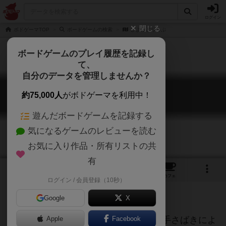
ログイン
閉じる
ボドゲーマTOP
ボードゲームの検索
ひよこどりっぷ
ボードゲームのプレイ履歴を記録し
て、
自分のデータを管理しませんか？
ひよこどりっぷ
約75,000人
がボドゲーマを利用中！
Chickpea Drip
遊んだボードゲームを記録する
気になるゲームのレビューを読む
お気に入り作品・所有リストの共
有
1
5
4
トップ
画像
動画
レビュー
カフェ
ログイン / 会員登録（10秒）
Google
X
基本運頼みのゲームなのだが、巧みな手さばきによ
Apple
Facebook