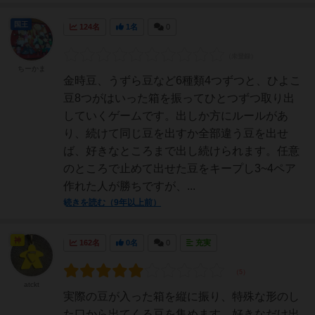
国王
124名
1名
0
ちーかま
金時豆、うずら豆など6種類4つずつと、ひよこ
豆8つがはいった箱を振ってひとつずつ取り出
していくゲームです。出しか方にルールがあ
り、続けて同じ豆を出すか全部違う豆を出せ
ば、好きなところまで出し続けられます。任意
のところで止めて出せた豆をキープし3~4ペア
作れた人が勝ちですが、...
続きを読む（9年以上前）
神
162名
0名
0
充実
atckt
実際の豆が入った箱を縦に振り、特殊な形のし
た口から出てくる豆を集めます。好きなだけ出