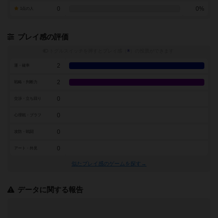
0
0%
1点の人
プレイ感の評価
トグルスイッチを押すとプレイ感（
※
）の投票ができます
2
運・確率
2
戦略・判断力
0
交渉・立ち回り
0
心理戦・ブラフ
0
攻防・戦闘
0
アート・外見
似たプレイ感のゲームを探す→
データに関する報告