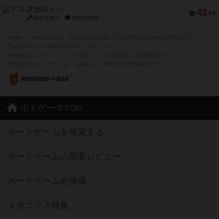
ドコジャン
42
PT
紹介文あり
10件の投稿
※Apple、Apple のロゴ は、米国および他の国々で登録されたApple Inc.の商標です。
※App Store は、Apple Inc.のサービスマークです。
※Android は、グーグル インコーポレイテッドの商標または登録商標です。
※Google Play とそのロゴは、Google Inc.の商標または登録商標です。
ボドゲーマTOP
ボードゲームを検索する
ボードゲームの新着レビュー
ボードゲーム会情報
メカニクス特集