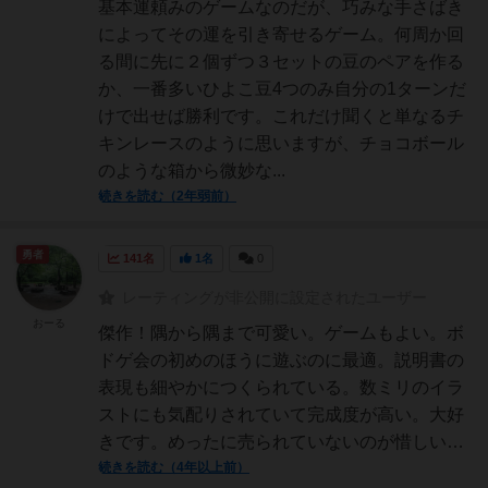
基本運頼みのゲームなのだが、巧みな手さばき
によってその運を引き寄せるゲーム。何周か回
る間に先に２個ずつ３セットの豆のペアを作る
か、一番多いひよこ豆4つのみ自分の1ターンだ
けで出せば勝利です。これだけ聞くと単なるチ
キンレースのように思いますが、チョコボール
のような箱から微妙な...
続きを読む（2年弱前）
勇者
141名
1名
0
レーティングが非公開に設定されたユーザー
おーる
傑作！隅から隅まで可愛い。ゲームもよい。ボ
ドゲ会の初めのほうに遊ぶのに最適。説明書の
表現も細やかにつくられている。数ミリのイラ
ストにも気配りされていて完成度が高い。大好
きです。めったに売られていないのが惜しい…
続きを読む（4年以上前）