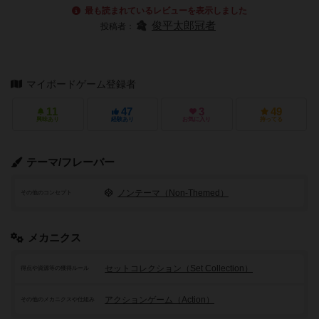
最も読まれているレビューを表示しました
俊平太郎冠者
投稿者：
マイボードゲーム登録者
11
47
3
49
興味あり
経験あり
お気に入り
持ってる
テーマ/フレーバー
ノンテーマ（Non-Themed）
その他のコンセプト
メカニクス
セットコレクション（Set Collection）
得点や資源等の獲得ルール
アクションゲーム（Action）
その他のメカニクスや仕組み