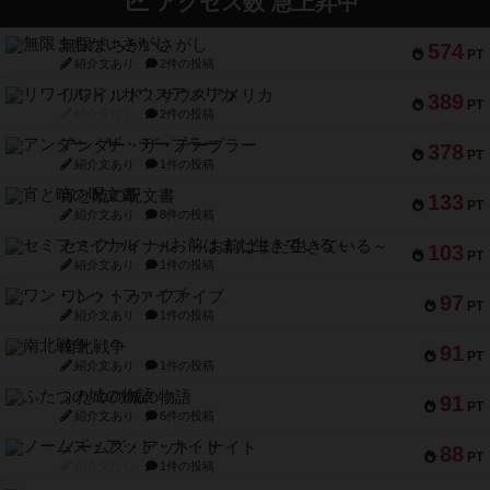
アクセス数 急上昇中
無限まちがいさがし
574
PT
紹介文あり
2件の投稿
リワイルド：サウスアメリカ
389
PT
紹介文なし
2件の投稿
アンダー・ザ・テーブラー
378
PT
紹介文あり
1件の投稿
宵と暁の呪文書
133
PT
紹介文あり
8件の投稿
セミファイナル ～お前はまだ生きている～
103
PT
紹介文あり
1件の投稿
ワン・トゥ・ファイブ
97
PT
紹介文あり
1件の投稿
南北戦争
91
PT
紹介文あり
1件の投稿
ふたつの城の物語
91
PT
紹介文あり
6件の投稿
ノームズ・アット・ナイト
88
PT
紹介文なし
1件の投稿