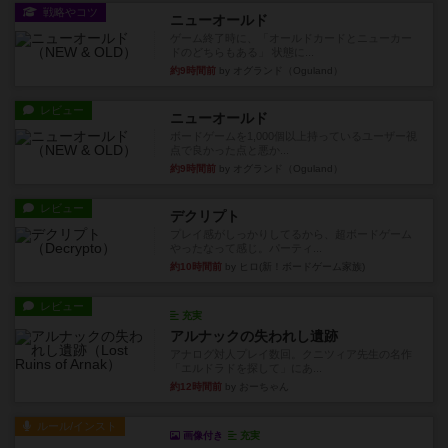
戦略やコツ
ニューオールド
ゲーム終了時に、「オールドカードとニューカー
ドのどちらもある」 状態に...
約9時間前
by オグランド（Oguland）
レビュー
ニューオールド
ボードゲームを1,000個以上持っているユーザー視
点で良かった点と悪か...
約9時間前
by オグランド（Oguland）
レビュー
デクリプト
プレイ感がしっかりしてるから、超ボードゲーム
やったなって感じ。パーティ...
約10時間前
by ヒロ(新！ボードゲーム家族)
レビュー
充実
アルナックの失われし遺跡
アナログ対人プレイ数回。クニツィア先生の名作
「エルドラドを探して」にあ...
約12時間前
by おーちゃん
ルール/インスト
画像付き
充実