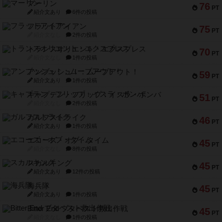
マーリン
76
PT
紹介文あり
6件の投稿
フラットアイアン
75
PT
紹介文なし
2件の投稿
トランスオリエント・エクスプレス
70
PT
紹介文なし
1件の投稿
アンブッシュ！：ムーブアウト！
59
PT
紹介文あり
1件の投稿
キャプテン・フリップ：イスラ・ボンバ
51
PT
紹介文なし
2件の投稿
ガルフストライク
46
PT
紹介文あり
1件の投稿
エコーズ・オブ・タイム
45
PT
紹介文なし
8件の投稿
スカルキング
45
PT
紹介文あり
12件の投稿
海兵隊
45
PT
紹介文あり
1件の投稿
Bitter End ブタペスト救出作戦
45
PT
紹介文なし
1件の投稿