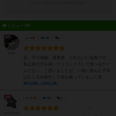
ログインするとフォームが表示されます
レビュー 5件
皇帝
24名
0名
0
花椰菜
音、手の感触、運要素、どれもいい塩梅です。
私は肩の力を抜いてリラックスして遊べるゲー
ムだな～、と思いましたが、一緒に遊んだ子供
はむしろ全集中して箱を振っていました笑
続きを読む（1年以上前）
勇者
167名
1名
0
俊平太郎冠者