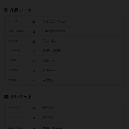
作品データ
ひよこどりっぷ
タイトル
Chickpea Drip
原題・英題表記
2人～4人
参加人数
10分～20分
プレイ時間
6歳から
対象年齢
2014年～
発売時期
未登録
参考価格
クレジット
未登録
ゲームデザイン
未登録
アートワーク
賽苑（Saien）
関連企業/団体