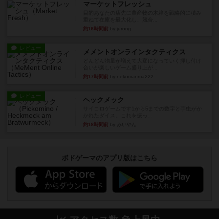
マーケットフレッシュ
目的あなたの店先に農産物の木箱を戦略的に積み
重ねて在庫を最大化し、競合...
約16時間前
by jurong
レビュー
メメントオンラインタクティクス
どんどん物量が増えて大変になっていく押し付け
合いが楽しいゲーム盛り上が...
約17時間前
by nekomanma222
レビュー
ヘックメック
サイコロゲームです1から5までの数字と芋虫がか
かれたダイス。これを振っ...
約18時間前
by みいやん
ボドゲーマのアプリ版はこちら