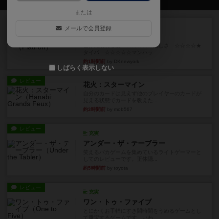
または
レビュー
画像付き
充実
メールで会員登録
フラットアイアン
世界に浸れる度 ☆☆☆☆★楽しさ ☆☆☆☆★
タイパ ☆☆☆☆☆マンハッ...
約1時間前
by DKnewyork
しばらく表示しない
レビュー
花火：スターマイン
自分のカードは見えず他のプレイヤーのカードが
見える状態でカードを教えた...
約3時間前
by mob567
レビュー
充実
アンダー・ザ・テーブラー
笑えるバカゲームを集めているライトゲーマーと
してのレビューです。正体隠...
約5時間前
by toyota
レビュー
充実
ワン・トゥ・ファイブ
とにかくお手軽にすき間時間をうめるゲームとし
て重宝するゲームです。いわ...