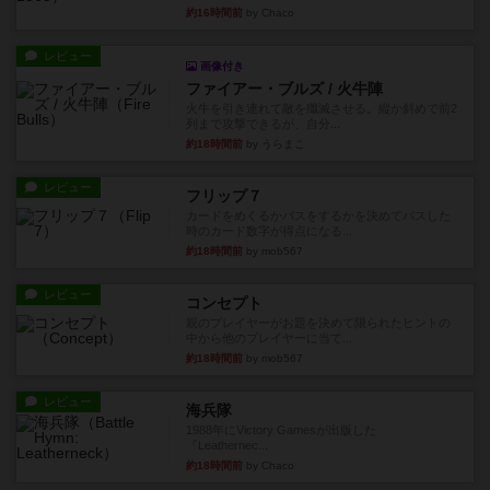
約16時間前
by Chaco
レビュー
画像付き
ファイアー・ブルズ / 火牛陣
火牛を引き連れて敵を殲滅させる。縦か斜めで前2
列まで攻撃できるが、自分...
約18時間前
by うらまこ
レビュー
フリップ７
カードをめくるかパスをするかを決めてパスした
時のカード数字が得点になる...
約18時間前
by mob567
レビュー
コンセプト
親のプレイヤーがお題を決めて限られたヒントの
中から他のプレイヤーに当て...
約18時間前
by mob567
レビュー
海兵隊
1988年にVictory Gamesが出版した
『Leathernec...
約18時間前
by Chaco