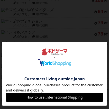
108
PT
紹介文あり
3件の投稿
モズビ－ズ・レイダ－ズ
94
PT
紹介文あり
1件の投稿
テンプテーション
79
PT
紹介文なし
2件の投稿
インドネシア
78
PT
紹介文あり
2件の投稿
宵と暁の呪文書
75
PT
紹介文あり
8件の投稿
リスボン・トラム 28
73
PT
紹介文あり
9件の投稿
アマナイト
73
PT
紹介文なし
1件の投稿
ブラヴェスト
66
PT
紹介文なし
1件の投稿
スペクタキュラー
60
PT
紹介文なし
1件の投稿
スモールワールド
59
PT
紹介文あり
13件の投稿