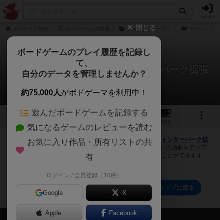
ログイン
閉じる
ボドゲーマTOP
ボードゲームの検索
チャレンジャーズ！
チャレンジャ
ボードゲームのプレイ履歴を記録し
て、
チャレンジャーズ！ ウィンターパーク拡張
自分のデータを管理しませんか？
0件の画像
約75,000人
がボドゲーマを利用中！
遊んだボードゲームを記録する
1
トップ
画像
動画
レビュー
カフェ
気になるゲームのレビューを読む
ボドゲーマにログインすると、
「チャレンジャーズ！ ウィンターパーク拡
お気に入り作品・所有リストの共
張（Challengers!: Winter Park Playmat + Blue Token）」
の画像をアップ
ロード出来たり、他のユーザーの投稿画像に評価を付けることができます。
有
また、トップ6の画像は様々なページで表示されます。
ログイン / 会員登録（10秒）
チャレンジャーズ！ ウィンターパーク拡張のトップに戻る
Google
X
Apple
Facebook
会員の新しい投稿