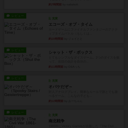
約7時間前
by nabekoh
レビュー
充実
エコーズ・オブ・タイム
カードゲームにファイナルファンタジーのアクテ
ィブタイムバトル（もしくは...
約10時間前
by ジェイとと
レビュー
シャット・ザ・ボックス
とてもシンプルなダイスゲーム。2つのダイスを振
って、出目の合計を自分の...
約11時間前
by OSAっち
レビュー
充実
オバケだぞ～
対人アナログプレイ。簡単なルールで誰とでも遊
べるゲーム。こんなの子ども...
約12時間前
by おーちゃん
レビュー
充実
南北戦争
1983年にVictory Gamesが出版した『The Civil ...