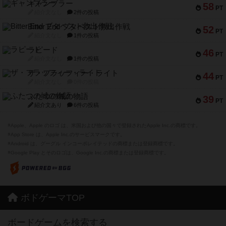
ギャンブラー
58
PT
紹介文なし
2件の投稿
Bitter End ブタペスト救出作戦
52
PT
紹介文なし
1件の投稿
ラピード
46
PT
紹介文なし
1件の投稿
ザ・フラッフィー・ライト
44
PT
紹介文なし
0件の投稿
ふたつの城の物語
39
PT
紹介文あり
6件の投稿
※Apple、Apple のロゴ は、米国および他の国々で登録されたApple Inc.の商標です。
※App Store は、Apple Inc.のサービスマークです。
※Android は、グーグル インコーポレイテッドの商標または登録商標です。
※Google Play とそのロゴは、Google Inc.の商標または登録商標です。
ボドゲーマTOP
ボードゲームを検索する