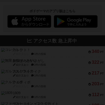
ボドゲーマのアプリ版はこちら
アクセス数 急上昇中
コレクト！
340
PT
紹介文なし
1件の投稿
無限まちがいさがし
322
PT
紹介文あり
2件の投稿
ガルフストライク
217
PT
紹介文あり
1件の投稿
クルティボ
203
PT
紹介文なし
1件の投稿
1809
112
PT
紹介文あり
1件の投稿
ファースト・イン・フライト