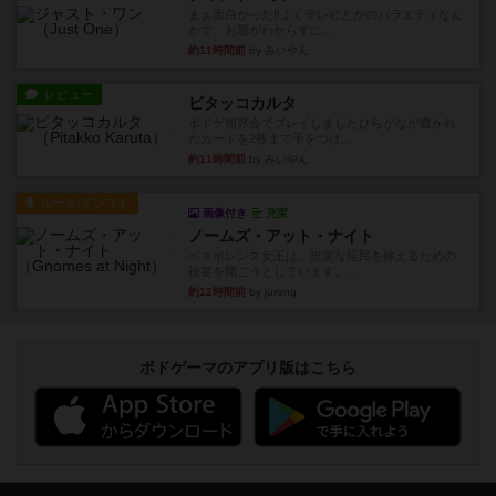
まぁ面白かった‼️よくテレビとかのバラエティなん
かで、お題がわからずに...
約11時間前
by みいやん
レビュー
ピタッコカルタ
ボドゲ相席会でプレイしましたひらがなが書かれ
たカードを2枚まで手をつけ...
約11時間前
by みいやん
ルール/インスト
画像付き
充実
ノームズ・アット・ナイト
ベネボレンス女王は、忠実な臣民を称えるための
祝宴を開こうとしています。...
約12時間前
by jurong
ボドゲーマのアプリ版はこちら