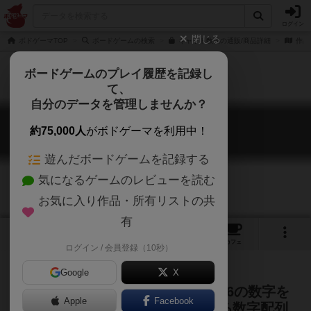
ログイン
閉じる
ボドゲーマTOP
ボードゲームの検索
キャット数独の通販/商品詳細
作品
ボードゲームのプレイ履歴を記録し
て、
自分のデータを管理しませんか？
キャット数独
約75,000人
がボドゲーマを利用中！
Cat Sudoku
遊んだボードゲームを記録する
気になるゲームのレビューを読む
お気に入り作品・所有リストの共
有
1
1
トップ
画像
動画
レビュー
カフェ
ログイン / 会員登録（10秒）
Google
X
数独の基本ルールをベースに、1～6の数字を
Apple
Facebook
入れると同時に、マイナス点になる数字配列