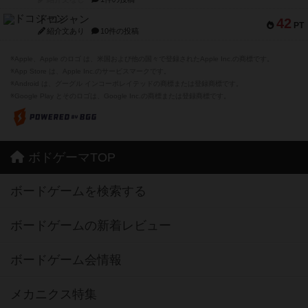
ドコジャン
42
PT
紹介文あり
10件の投稿
※Apple、Apple のロゴ は、米国および他の国々で登録されたApple Inc.の商標です。
※App Store は、Apple Inc.のサービスマークです。
※Android は、グーグル インコーポレイテッドの商標または登録商標です。
※Google Play とそのロゴは、Google Inc.の商標または登録商標です。
ボドゲーマTOP
ボードゲームを検索する
ボードゲームの新着レビュー
ボードゲーム会情報
メカニクス特集