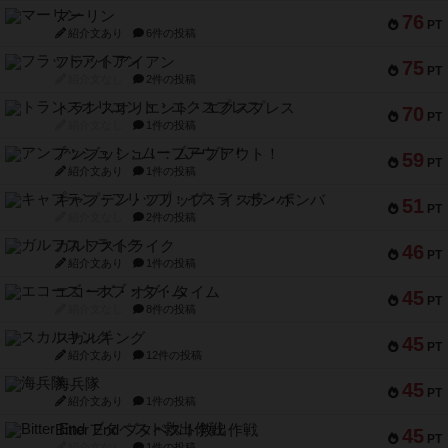
マーリン
76
PT
紹介文あり
6件の投稿
フラットアイアン
75
PT
紹介文なし
2件の投稿
トランスオリエント・エクスプレス
70
PT
紹介文なし
1件の投稿
アンブッシュ！：ムーブアウト！
59
PT
紹介文あり
1件の投稿
キャプテン・フリップ：イスラ・ボンバ
51
PT
紹介文なし
2件の投稿
ガルフストライク
46
PT
紹介文あり
1件の投稿
エコーズ・オブ・タイム
45
PT
紹介文なし
8件の投稿
スカルキング
45
PT
紹介文あり
12件の投稿
海兵隊
45
PT
紹介文あり
1件の投稿
Bitter End ブタペスト救出作戦
45
PT
紹介文なし
1件の投稿