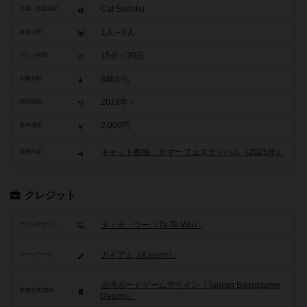
Cat Sudoku
原題・英題表記
1人～6人
参加人数
15分～20分
プレイ時間
8歳から
対象年齢
2019年～
発売時期
2,000円
参考価格
キャット数独：サマーフェスティバル（2025年）
関連作品
クレジット
タ・テ・ウー（Ta-Te Wu）
ゲームデザイン
カイアミ（Kaiami）
アートワーク
台湾ボードゲームデザイン（Taiwan Boardgame
関連企業/団体
Design）