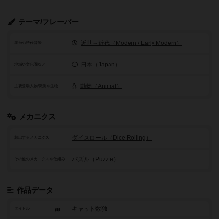
テーマ/フレーバー
近世～近代（Modern / Early Modern）
舞台の時代背景
日本（Japan）
地域や文化圏など
動物（Animal）
主要登場人物/職業や生物
メカニクス
ダイスロール（Dice Rolling）
頻出するメカニクス
パズル（Puzzle）
その他のメカニクスや仕組み
作品データ
キャット数独
タイトル