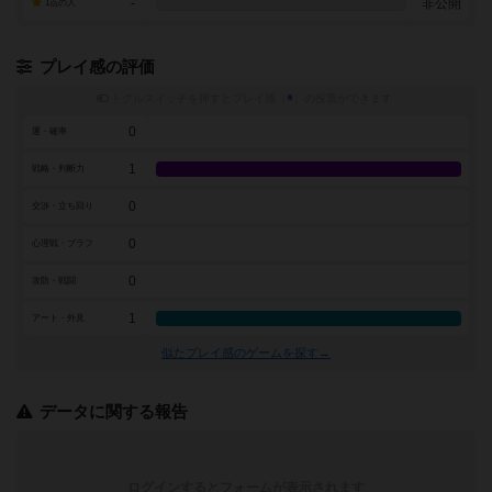
-
非公開
1点の人
プレイ感の評価
トグルスイッチを押すとプレイ感（
※
）の投票ができます
0
運・確率
1
戦略・判断力
0
交渉・立ち回り
0
心理戦・ブラフ
0
攻防・戦闘
1
アート・外見
似たプレイ感のゲームを探す→
データに関する報告
ログインするとフォームが表示されます