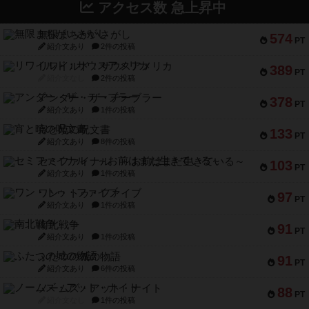
アクセス数 急上昇中
無限まちがいさがし
574
PT
紹介文あり
2件の投稿
リワイルド：サウスアメリカ
389
PT
紹介文なし
2件の投稿
アンダー・ザ・テーブラー
378
PT
紹介文あり
1件の投稿
宵と暁の呪文書
133
PT
紹介文あり
8件の投稿
セミファイナル ～お前はまだ生きている～
103
PT
紹介文あり
1件の投稿
ワン・トゥ・ファイブ
97
PT
紹介文あり
1件の投稿
南北戦争
91
PT
紹介文あり
1件の投稿
ふたつの城の物語
91
PT
紹介文あり
6件の投稿
ノームズ・アット・ナイト
88
PT
紹介文なし
1件の投稿