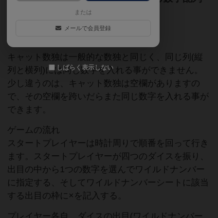
を避けるゲーム
または
メールで会員登録
ゲームマーケット2019秋（東京）
キャット数独は一般的な数独と同じく、同じ列(縦
しばらく表示しない
列と横列)には同じ数字を入れる事ができません。
少し違うのは、キャット数独は空欄がありますの
で、その空欄を跨いだらまた同じ数字を入れる事が
できます。
ゲームの流れ
スタートプレイヤーは時計周りで順番を回って行き
ます。スタートプレイヤーが四つのダイスを振り、
出目の中から1つの数字を選んでワイルドナンバー
に指定する、そしてワイルドナンバーシートに該当
する出目の枠に×を記入する。
プレイヤー各自、ダイスの出目(ワイルドナンバー