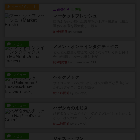
ルール/インスト
画像付き
充実
マーケットフレッシュ
目的あなたの店先に農産物の木箱を戦略的に積み
重ねて在庫を最大化し、競合...
約9時間前
by jurong
レビュー
メメントオンラインタクティクス
どんどん物量が増えて大変になっていく押し付け
合いが楽しいゲーム盛り上が...
約9時間前
by nekomanma222
レビュー
ヘックメック
サイコロゲームです1から5までの数字と芋虫がか
かれたダイス。これを振っ...
約11時間前
by みいやん
レビュー
ハゲタカのえじき
超有名なゲームですが、初めてプレイしました。1
から15までのカードがプ...
約11時間前
by みいやん
レビュー
ジャスト・ワン