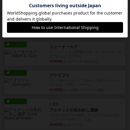
8分前
by くみ
戦略やコツ
ニューオールド
ゲーム終了時に、「オールドカードとニューカー
ドのどちらもある」 状態に...
約1時間前
by オグランド（Oguland）
レビュー
ニューオールド
ボードゲームを1,000個以上持っているユーザー視
点で良かった点と悪か...
約1時間前
by オグランド（Oguland）
レビュー
デクリプト
プレイ感がしっかりしてるから、超ボードゲーム
やったなって感じ。パーティ...
約2時間前
by ヒロ(新！ボードゲーム家族)
レビュー
充実
アルナックの失われし遺跡
アナログ対人プレイ数回。クニツィア先生の名作
「エルドラドを探して」にあ...
約4時間前
by おーちゃん