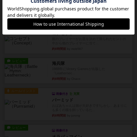
レビュー
フリップ７
カードをめくるかパスをするかを決めてパスした
時のカード数字が得点になる...
約8時間前
by mob567
レビュー
コンセプト
親のプレイヤーがお題を決めて限られたヒントの
中から他のプレイヤーに当て...
約8時間前
by mob567
レビュー
海兵隊
1988年にVictory Gamesが出版した
『Leathernec...
約8時間前
by Chaco
ルール/インスト
画像付き
充実
パーミッド
おばあちゃんは猫が大好きです!しかし、あまりに
も多くの猫を飼っているた...
約8時間前
by jurong
レビュー
画像付き
オラパ・マイン