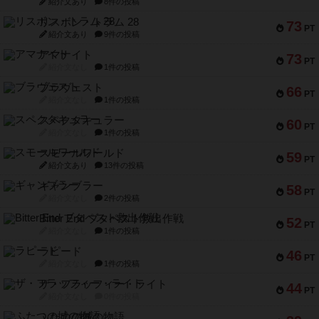
紹介文あり
8件の投稿
リスボン・トラム 28
73
PT
紹介文あり
9件の投稿
アマナイト
73
PT
紹介文なし
1件の投稿
ブラヴェスト
66
PT
紹介文なし
1件の投稿
スペクタキュラー
60
PT
紹介文なし
1件の投稿
スモールワールド
59
PT
紹介文あり
13件の投稿
ギャンブラー
58
PT
紹介文なし
2件の投稿
Bitter End ブタペスト救出作戦
52
PT
紹介文なし
1件の投稿
ラピード
46
PT
紹介文なし
1件の投稿
ザ・フラッフィー・ライト
44
PT
紹介文なし
0件の投稿
ふたつの城の物語