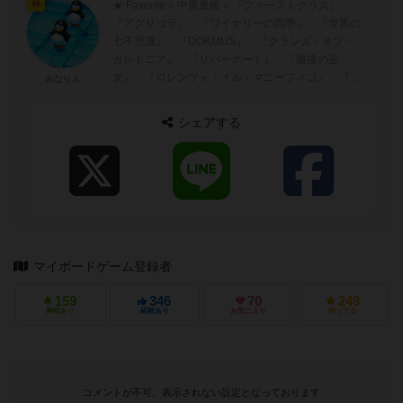
★ Favorite = 中重量級 = 『ファーストクラス』、
神
『アグリコラ』、『ワイナリーの四季』、『世界の
七不思議』、『DOKMUS』、『クランズ・オブ・
カレドニア』、『リバーボート』、『最後の巫
女』、『ロレンツォ・イル・マニーフィコ』、『バ
みなりん
ニーキングダム』 = 二...
シェアする
マイボードゲーム登録者
159
346
70
249
興味あり
経験あり
お気に入り
持ってる
コメントが不可、表示されない設定となっております