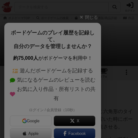
ログイン
閉じる
ボドゲーマTOP
ボードゲームの検索
トスカーナの通販/商品詳細
作品デ
ボードゲームのプレイ履歴を記録し
て、
トスカーナ
自分のデータを管理しませんか？
みなりんさんのレビュー
約75,000人
がボドゲーマを利用中！
遊んだボードゲームを記録する
10
5
33
トップ
画像
動画
レビュー
カフェ
気になるゲームのレビューを読む
お気に入り作品・所有リストの共
364名
1名
約5年前
有
ログイン / 会員登録（10秒）
カラフルな地域ボードの上に、その色と同じ六角形のタイ
ルを並べ、領土を拡大していく。タイルを置いた時にボー
Google
X
ナスがあり、ボーナスを活用して配置を加速させる。
Apple
Facebook