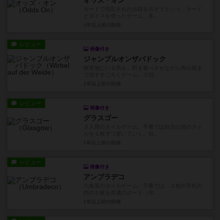
カードで指定された出目を出そうという、カード
とダイスを使ったゲーム。各...
1年以上前
の投稿
レビュー
画像付き
ジャンブルオンザパドック
牧草地にいる馬を、餌を食べさせながら馬小屋ま
で戻すすごろくゲーム。３頭...
1年以上前
の投稿
レビュー
画像付き
グラスゴー
３人用のタイルゲーム。手番では自分の色のタイ
ルを１枚ずつ置いていく。自...
1年以上前
の投稿
レビュー
画像付き
アンブラデコ
六角形のタイルゲーム。手番では、２枚の手札の
内の１枚を共通のボード（布...
1年以上前
の投稿