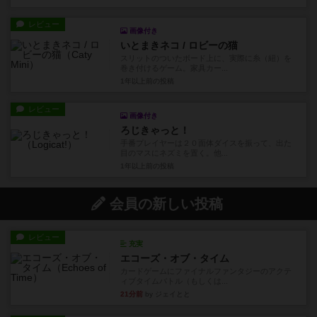
レビュー
画像付き
いとまきネコ / ロビーの猫
スリットのついたボード上に、実際に糸（紐）を
巻き付けるゲーム。家具カー...
1年以上前
の投稿
レビュー
画像付き
ろじきゃっと！
手番プレイヤーは２０面体ダイスを振って、出た
目のマスにネズミを置く。他...
1年以上前
の投稿
会員の新しい投稿
レビュー
充実
エコーズ・オブ・タイム
カードゲームにファイナルファンタジーのアクテ
ィブタイムバトル（もしくは...
21分前
by ジェイとと