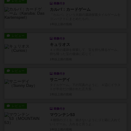
レビュー
画像付き
カルバ：カードゲーム
『カルバ』という大箱の遺跡探索タイルゲームを
コンパクトにまとめたもの。...
1年以上前
の投稿
レビュー
画像付き
キュリオス
４ヶ所の遺跡を探索して、宝を持ち帰るゲーム。
持ち帰った宝の価値に応じて...
1年以上前
の投稿
レビュー
画像付き
サニーデイ
タイルゲーム。下の写真のように、４辺にイラス
トが半分だけ描かれた正方形...
1年以上前
の投稿
レビュー
画像付き
マウンテン53
４種類のゴミを、崩さないようにゴミ箱に入れて
いくゲーム。入れると言うよ...
1年以上前
の投稿