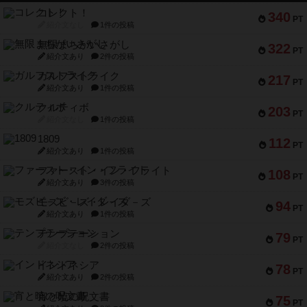
コレクト！
340
PT
紹介文なし
1件の投稿
無限まちがいさがし
322
PT
紹介文あり
2件の投稿
ガルフストライク
217
PT
紹介文あり
1件の投稿
クルティボ
203
PT
紹介文なし
1件の投稿
1809
112
PT
紹介文あり
1件の投稿
ファースト・イン・フライト
108
PT
紹介文あり
3件の投稿
モズビ－ズ・レイダ－ズ
94
PT
紹介文あり
1件の投稿
テンプテーション
79
PT
紹介文なし
2件の投稿
インドネシア
78
PT
紹介文あり
2件の投稿
宵と暁の呪文書
75
PT