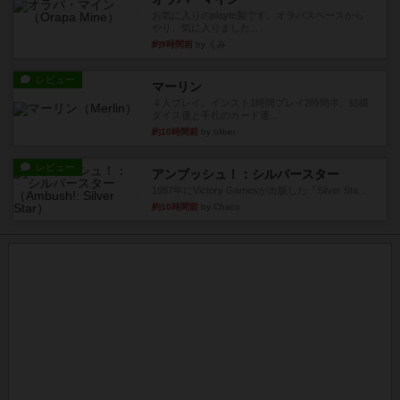
お気に入りのplayte製です。オラパスペースから
やり、気に入りました...
約9時間前
by くみ
レビュー
マーリン
４人プレイ。インスト1時間プレイ2時間半。結構
ダイス運と手札のカード運...
約10時間前
by oliber
レビュー
アンブッシュ！：シルバースター
1987年にVictory Gamesが出版した『Silver Sta...
約10時間前
by Chaco