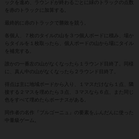
ックを進め、ラウンドが終わるごとに緑のトラックの点数
を赤のトラックに加算する。
最終的に赤のトラックで勝敗を競う。
各個人、７枚のタイルの山を３つ個人ボードに積み、場か
らタイルを１枚取ったら、個人ボードの山から場にタイル
を補充する。
誰かの一番左の山がなくなったら１ラウンド目終了。同様
に、真ん中の山がなくなったら２ラウンド目終了。
得点は主に地域ボードから入り、１マスだけなら１点、隣
接する２マスを埋めたら３点、３マスなら６点、また同じ
色をすべて埋めたらボーナスがある。
同作者の名作『ブルゴーニュ』の要素をふんだんに使った
中量級ゲーム。