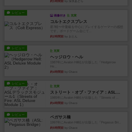
約1時間前
by 深水あどら
レビュー
画像付き
充実
コルトエクスプレス
星7軽〜中量級を中心にプレイするゲーマーの感想
です。ボードゲーム会にて...
約2時間前
by おとん
レビュー
充実
ヘッジロウ・ヘル
1987年にAvalon Hill社が出版した『Hedgerow
He...
約4時間前
by Chaco
レビュー
充実
ストリート・オブ・ファイア：ASLデラックスモジュール1
1985年にAvalon Hill社が出版した『Streets of ...
約4時間前
by Chaco
レビュー
ペガサス橋
1997年にAvalon Hill社が出版した『Pegasus Bri...
約5時間前
by Chaco