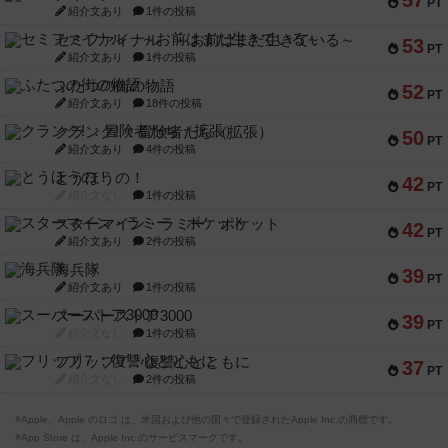
57
PT
紹介文あり
1件の投稿
セミファイナル ～お前はまだ生きている～
53
PT
紹介文あり
1件の投稿
ふたつの街の物語
52
PT
紹介文あり
18件の投稿
クランク! ：冒険者たち（拡張）
50
PT
紹介文あり
4件の投稿
とうほうの！
42
PT
紹介文なし
1件の投稿
スターマイン・ラミー ポケット
42
PT
紹介文あり
2件の投稿
海兵隊
39
PT
紹介文あり
1件の投稿
スーパーストア3000
39
PT
紹介文なし
1件の投稿
フリップ７：復讐心とともに
37
PT
紹介文なし
2件の投稿
※Apple、Apple のロゴ は、米国および他の国々で登録されたApple Inc.の商標です。
※App Store は、Apple Inc.のサービスマークです。