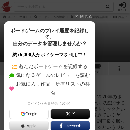
ログイン
閉じる
ボドゲーマTOP
ボードゲームの検索
CASTERの通販/商品詳細
作品デー
ボードゲームのプレイ履歴を記録し
て、
CASTER -キャスター-
自分のデータを管理しませんか？
1件のリプレイ日記
約75,000人
がボドゲーマを利用中！
遊んだボードゲームを記録する
2
1
3
21
トップ
画像
動画
レビュー
カフェ
気になるゲームのレビューを読む
投稿日：2021年07月28日 14時26分
お気に入り作品・所有リストの共
151
名に読まれています
有
小学生 中学生 夫婦の家族４人でプレイ。2020年のボ
ードゲームマーケット GOTTA2さんのブースで遊ばせて
ログイン / 会員登録（10秒）
頂き即購入したこのゲーム。トリテと言えばトリックとい
Google
X
う手札を１枚出して競う小さなバトルを繰り返ていくゲー
ムですが、「キャスター」はこのトリックで調子良く勝っ
Apple
Facebook
ていると目の前にどんどん奈落が近づいてくるというジレ