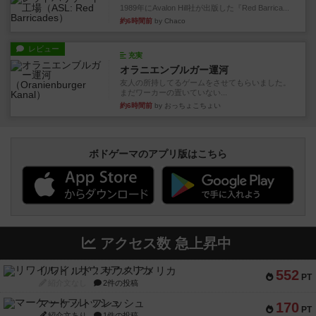
1989年にAvalon Hill社が出版した『Red Barrica...
約6時間前
by Chaco
レビュー
充実
オラニエンブルガー運河
友人の所持してるゲームをさせてもらいました。
まだワーカーの置いていない...
約6時間前
by おっちょこちょい
ボドゲーマのアプリ版はこちら
アクセス数 急上昇中
リワイルド：サウスアメリカ
552
PT
紹介文なし
2件の投稿
マーケットフレッシュ
170
PT
紹介文あり
1件の投稿