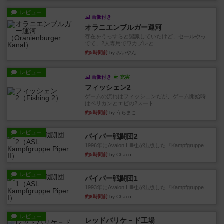
レビュー
画像付き
オラニエンブルガー運河
存在をうっすらと認識していたけど、セールやっ
てて、2人専用でワカプレと...
約5時間前
by みいやん
レビュー
画像付き
充実
フィッシェン2
ゲームの流れはフィッシェンだが、ゲーム開始時
はペリカンとエビの2スート...
約5時間前
by うらまこ
レビュー
パイパー戦闘団2
1996年にAvalon Hill社が出版した『Kampfgruppe...
約5時間前
by Chaco
レビュー
パイパー戦闘団1
1993年にAvalon Hill社が出版した『Kampfgruppe...
約6時間前
by Chaco
レビュー
レッドバリケ－ド工場