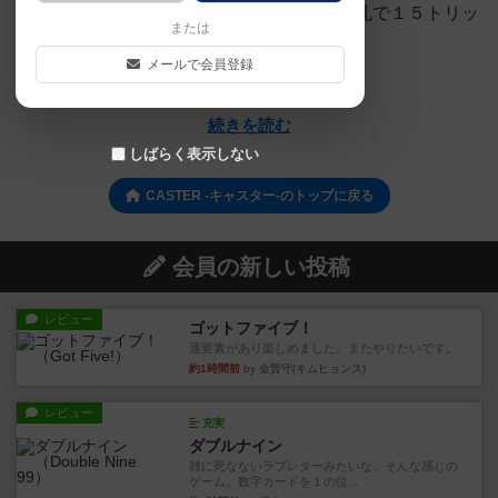
ンマがおもしろいゲームです。１５枚の手札で１５トリッ
または
ク行うのが１ラウンドにな...
メールで会員登録
凸凹ママ
続きを読む
しばらく表示しない
CASTER -キャスター-のトップに戻る
会員の新しい投稿
レビュー
ゴットファイブ！
運要素があり楽しめました。またやりたいです。
約1時間前
by 金賢守(キムヒョンス)
レビュー
充実
ダブルナイン
雑に死なないラブレターみたいな、そんな感じの
ゲーム。数字カードを１の位...