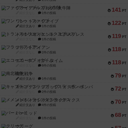
ファイアー・ブルズ / 火牛陣
141
PT
紹介文なし
1件の投稿
ワン・トゥ・ファイブ
122
PT
紹介文あり
1件の投稿
トランスオリエント・エクスプレス
119
PT
紹介文なし
1件の投稿
フラットアイアン
118
PT
紹介文なし
2件の投稿
エコーズ・オブ・タイム
118
PT
紹介文なし
8件の投稿
南北戦争
79
PT
紹介文あり
1件の投稿
キャプテン・フリップ：イスラ・ボンバ
72
PT
紹介文なし
2件の投稿
メメントオンラインタクティクス
70
PT
紹介文あり
4件の投稿
パーミッド
68
PT
紹介文なし
1件の投稿
クリーグ