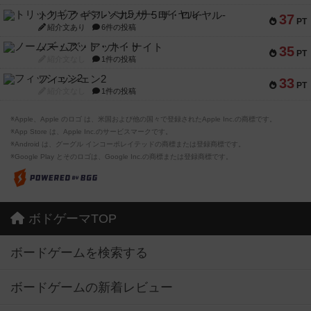
トリックギア - ペルソナ5 ザ・ロイヤル-
37
PT
紹介文あり
6件の投稿
ノームズ・アット・ナイト
35
PT
紹介文なし
1件の投稿
フィッシェン2
33
PT
紹介文なし
1件の投稿
※Apple、Apple のロゴ は、米国および他の国々で登録されたApple Inc.の商標です。
※App Store は、Apple Inc.のサービスマークです。
※Android は、グーグル インコーポレイテッドの商標または登録商標です。
※Google Play とそのロゴは、Google Inc.の商標または登録商標です。
ボドゲーマTOP
ボードゲームを検索する
ボードゲームの新着レビュー