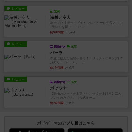
レビュー
充実
海賊と商人
舞台は17世紀カリブ海！ プレイヤーは船長として
1隻の船を駆り・・17...
約5時間前
by yuishi
レビュー
画像付き
充実
パーラ
率直に遊んだ感想を言う！トリックテイキング(ﾄﾘ
ﾃ)のカードゲーム。 ...
約7時間前
by 鳴屋
レビュー
画像付き
充実
ボツワナ
【動物のレートを上下させ、得点を上げろ】二人
プレイのみです。（公式ルー...
約7時間前
by ネロ
ボドゲーマのアプリ版はこちら