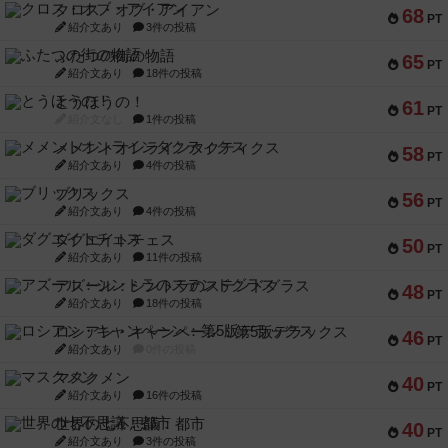
クロス・オブ・アイアン
68
PT
紹介文あり
3件の投稿
ふたつの街の物語
65
PT
紹介文あり
18件の投稿
とうほうの！
61
PT
紹介文なし
1件の投稿
メメントオンラインタクティクス
58
PT
紹介文あり
4件の投稿
ブリックス
56
PT
紹介文あり
4件の投稿
ダグエイトチェス
50
PT
紹介文あり
11件の投稿
アズール：シントラのステンドグラス
48
PT
紹介文あり
18件の投稿
ロシアン・キャンペーン：第5版デラックス
46
PT
紹介文あり
0件の投稿
マスクメン
40
PT
紹介文あり
16件の投稿
世界の七不思議：都市
40
PT
紹介文あり
3件の投稿