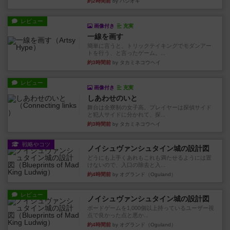
約2時間前
by ハシオキ
レビュー
画像付き
充実
一線を画す
簡単に言うと、トリックテイキングでモダンアー
トを行う、と言ったゲーム。...
約3時間前
by タカミネコウヘイ
レビュー
画像付き
充実
しあわせのいと
舞台は全寮制の女子高。プレイヤーは探偵サイド
と犯人サイドに分かれて、探...
約3時間前
by タカミネコウヘイ
戦略やコツ
ノイシュヴァンシュタイン城の設計図
どうにも上手くあれもこれも満たせるようには置
けないので、入口の除去と入...
約4時間前
by オグランド（Oguland）
レビュー
ノイシュヴァンシュタイン城の設計図
ボードゲームを1,000個以上持っているユーザー視
点で良かった点と悪か...
約4時間前
by オグランド（Oguland）