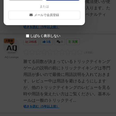
ラウンド行います。毎回、最初の魔法使いが使
または
った魔法で勝負し、勝者に得点が入ります。た
だし、ラウンド中に勝ちすぎるとペナルティ
メールで会員登録
が。。。魔法使いが使える...
続きを読む（5年以上前）
しばらく表示しない
大賢者
245名
1名
0
充実
AQ Lounge
勝てる回数が決まっているトリックテイキング
ゲームの説明の前にトリックテイキングは専門
用語が多いので最後に用語説明を入れておきま
す。レビュー中は用語を避けるようにします
が、他のトリックテイキングのレビューを見る
時や用語を覚えたい方はご覧ください。基本ル
ールは一般のトリックテイ...
続きを読む（5年以上前）