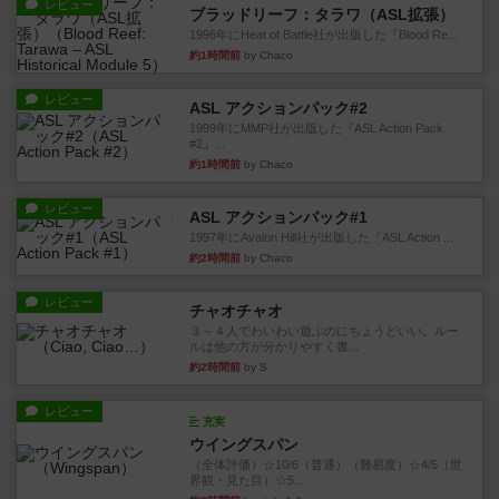
レビュー
ブラッドリーフ：タラワ（ASL拡張）
1996年にHeat of Battle社が出版した『Blood Re...
約1時間前
by Chaco
レビュー
ASL アクションパック#2
1999年にMMP社が出版した『ASL Action Pack
#2』...
約1時間前
by Chaco
レビュー
ASL アクションパック#1
1997年にAvalon Hill社が出版した『ASL Action ...
約2時間前
by Chaco
レビュー
チャオチャオ
３～４人でわいわい遊ぶのにちょうどいい。ルー
ルは他の方が分かりやすく書...
約2時間前
by S
レビュー
充実
ウイングスパン
（全体評価）☆10/6（普通）（難易度）☆4/5（世
界観・見た目）☆5...