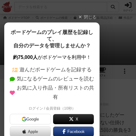
ログイン
閉じる
ボドゲーマTOP
ボードゲームの検索
CASTERの通販/商品詳細
作品デー
ボードゲームのプレイ履歴を記録し
て、
CASTER -キャスター-
自分のデータを管理しませんか？
3件のレビュー
約75,000人
がボドゲーマを利用中！
遊んだボードゲームを記録する
2
1
3
21
トップ
画像
動画
レビュー
カフェ
気になるゲームのレビューを読む
お気に入り作品・所有リストの共
大賢者
312名
0名
0
充実
有
ログイン / 会員登録（10秒）
たまちょく
魔法使いたちの魔力比べをテーマにしたゲー
Google
X
ム。ただ魔力が強いだけでは勝てない仕掛け
が。魔法使いたちは、1ラウンド15回の勝負を3
Apple
Facebook