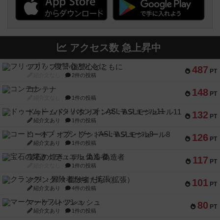
アクセス数 急上昇中
フリップ７：復讐心とともに
487
PT
紹介文なし
2件の投稿
コンテナ
148
PT
紹介文なし
1件の投稿
ドゥームド・バタリオンズ：ASLモジュール11
132
PT
紹介文あり
1件の投稿
コード・オブ・ブシドー：ASLモジュール8
126
PT
紹介文あり
1件の投稿
宝石の煌き：デュエル 偽造者
117
PT
紹介文なし
1件の投稿
クランク! ：冒険者たち（拡張）
101
PT
紹介文あり
4件の投稿
マーケットフレッシュ
80
PT
紹介文あり
1件の投稿