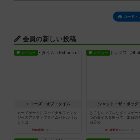
カード・
会員の新しい投稿
レビュー
レビュー
エコーズ・オブ・タイム
シャット・ザ・ボック
カードゲームにファイナルファンタ
とてもシンプルなダイスゲー
ジーのアクティブタイムバトル（も
つのダイスを振って、出目の
しくは...
自分の...
約1時間前
by ジェイとと
約1時間前
by OSAっち