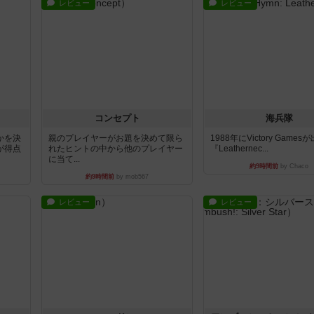
レビュー
レビュー
コンセプト
海兵隊
かを決
親のプレイヤーがお題を決めて限ら
1988年にVictory Game
が得点
れたヒントの中から他のプレイヤー
『Leathernec...
に当て...
約9時間前
by Chaco
約9時間前
by mob567
レビュー
レビュー