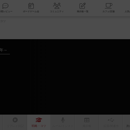
索
新着レビュー
ボードゲーム会
コミュニティ
掲示板一覧
コツ
1年～
リプレイ
日記
戦略
・コツ
ルール
/インスト
掲示板
拡張/関連
作
次