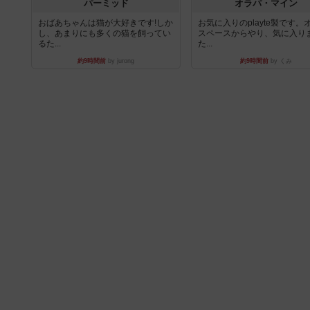
パーミッド
オラパ・マイン
おばあちゃんは猫が大好きです!しか
お気に入りのplayte製です。
し、あまりにも多くの猫を飼ってい
スペースからやり、気に入り
るた...
た...
約9時間前
by jurong
約9時間前
by くみ