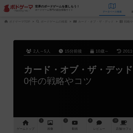
世界のボードゲームを楽しもう！
ボードゲーム専門の総合情報サイト
データベース
検
ボドゲーマTOP
ボードゲームの検索
カード・オブ・ザ・デッド
戦略や
2人～5人
15分前後
10歳～
201
カード・オブ・ザ・デッド
0件の戦略やコツ
1
1
4
15
ゲーム
トップ
画像
動画
レビュー
店舗/
カフェ