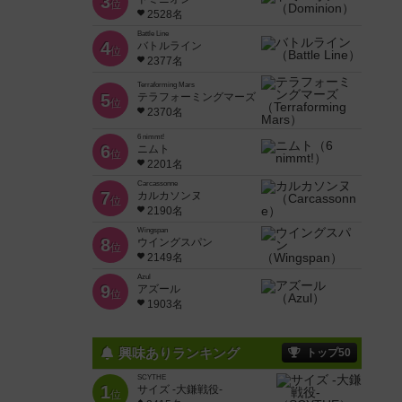
3
位
2528名
Battle Line
4
バトルライン
位
2377名
Terraforming Mars
5
テラフォーミングマーズ
位
2370名
6 nimmt!
6
ニムト
位
2201名
Carcassonne
7
カルカソンヌ
位
2190名
Wingspan
8
ウイングスパン
位
2149名
Azul
9
アズール
位
1903名
興味ありランキング
トップ50
SCYTHE
1
サイズ -大鎌戦役-
位