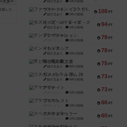
ースター
紹介文あり
1件の投稿
ファースト・イン・フライト
sが出版した
108
PT
紹介文あり
3件の投稿
モズビ－ズ・レイダ－ズ
94
PT
紹介文あり
1件の投稿
テンプテーション
79
PT
紹介文なし
2件の投稿
インドネシア
78
PT
紹介文あり
2件の投稿
宵と暁の呪文書
75
PT
紹介文あり
8件の投稿
リスボン・トラム 28
73
PT
紹介文あり
9件の投稿
アマナイト
73
PT
紹介文なし
1件の投稿
ブラヴェスト
66
PT
紹介文なし
1件の投稿
スペクタキュラー
60
PT
紹介文なし
1件の投稿
スモールワールド