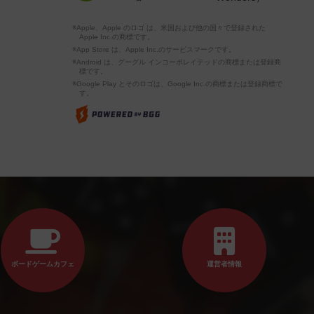
※Apple、Apple のロゴ は、米国および他の国々で登録された
Apple Inc.の商標です。
※App Store は、Apple Inc.のサービスマークです。
※Android は、グーグル インコーポレイテッドの商標または登録商
標です。
※Google Play とそのロゴは、Google Inc.の商標または登録商標で
す。
ボードゲームカフェ
運営者情報