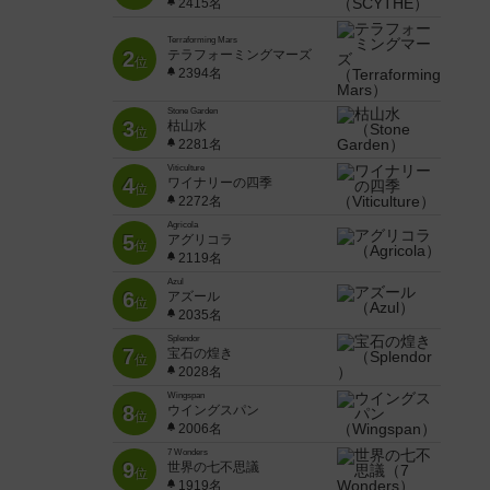
2415名
Terraforming Mars
2
テラフォーミングマーズ
位
2394名
Stone Garden
3
枯山水
位
2281名
Viticulture
4
ワイナリーの四季
位
2272名
Agricola
5
アグリコラ
位
2119名
Azul
6
アズール
位
2035名
Splendor
7
宝石の煌き
位
2028名
Wingspan
8
ウイングスパン
位
2006名
7 Wonders
9
世界の七不思議
位
1919名