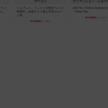
マーリン
アンブッシュ！：シルバ
オラパ
４人プレイ。インスト1時間プレイ2
1987年にVictory Game
まし
時間半。結構ダイス運と手札のカー
『Silver Sta...
ド運...
約10時間前
by Chaco
約10時間前
by oliber