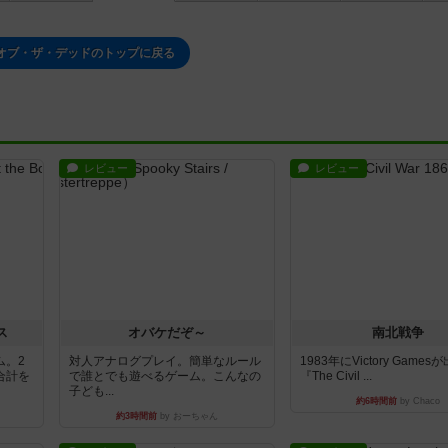
オブ・ザ・デッドのトップに戻る
レビュー
レビュー
ス
オバケだぞ～
南北戦争
ム。2
対人アナログプレイ。簡単なルール
1983年にVictory Game
合計を
で誰とでも遊べるゲーム。こんなの
『The Civil ...
子ども...
約6時間前
by Chaco
約3時間前
by おーちゃん