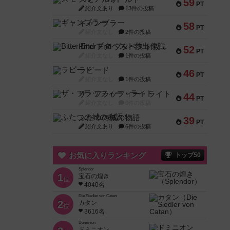
59
PT
紹介文あり
13件の投稿
ギャンブラー
58
PT
紹介文なし
2件の投稿
Bitter End ブタペスト救出作戦
52
PT
紹介文なし
1件の投稿
ラピード
46
PT
紹介文なし
1件の投稿
ザ・フラッフィー・ライト
44
PT
紹介文なし
0件の投稿
ふたつの城の物語
39
PT
紹介文あり
6件の投稿
お気に入りランキング
トップ50
Splendor
1
宝石の煌き
位
4040名
Die Siedler von Catan
2
カタン
位
3616名
Dominion
ドミニオン