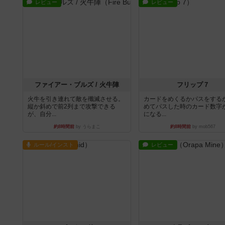
レビュー
レビュー
ファイアー・ブルズ / 火牛陣
フリップ７
火牛を引き連れて敵を殲滅させる。
カードをめくるかパスをする
縦か斜めで前2列まで攻撃できる
めてパスした時のカード数字
が、自分...
になる...
約8時間前
by うらまこ
約8時間前
by mob567
ルール/インスト
レビュー