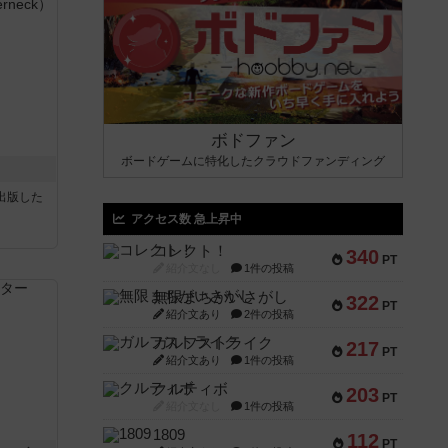
ボドファン
ボードゲームに特化したクラウドファンディング
sが出版した
アクセス数 急上昇中
コレクト！
340
PT
紹介文なし
1件の投稿
無限まちがいさがし
322
PT
紹介文あり
2件の投稿
ガルフストライク
217
PT
紹介文あり
1件の投稿
クルティボ
203
PT
紹介文なし
1件の投稿
1809
112
PT