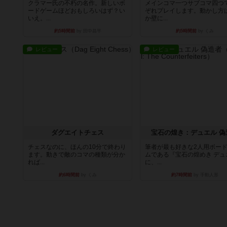
クラマー氏の不朽の名作。新しいボ
メインコマ一つサブコマ四つ
ードゲームほどおもしろいはず？い
ぞれプレイします。動かし方
いえ。...
か壁に...
約5時間前
by 田中昌平
約5時間前
by くみ
レビュー
レビュー
ダグエイトチェス
宝石の煌き：デュエル 偽
チェスなのに、ほんの10分で終わり
筆者が最も好きな2人用ボー
ます。動きで敵のコマの種類が分か
ムである『宝石の煌めき デュ
れば...
に、...
約6時間前
by くみ
約7時間前
by 手動人形