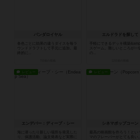
パンダロイヤル
エルドラドを探して
各色ごとに効果の違うダイスを毎ラ
手軽にできるデッキ構築&amp
ウンドドラフトして手元に追加。最
スゲーム。難しいところが一
終的に...
の...
7日前
の投稿
12日前
の投稿
レビュー
レビュー
エンデバー：ディープ・シー
シネマポップコーン
海に潜ったり新しい場所を発見した
最高の映画館を作ろう！とい
り、保護活動、論文発表など実際に
マのフレーバーがとても良い