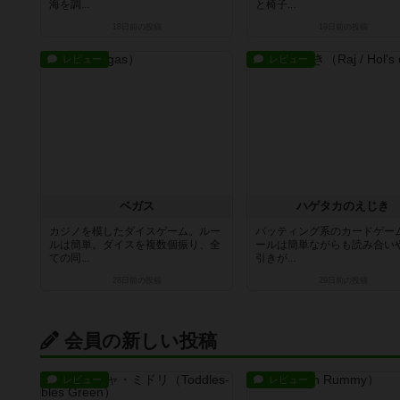
海を調...
と椅子...
18日前
の投稿
19日前
の投稿
レビュー
レビュー
ベガス
ハゲタカのえじき
カジノを模したダイスゲーム。ルー
バッティング系のカードゲー
ルは簡単。ダイスを複数個振り、全
ールは簡単ながらも読み合い
ての同...
引きが...
28日前
の投稿
29日前
の投稿
会員の新しい投稿
レビュー
レビュー