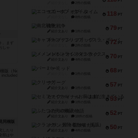
PT
紹介文なし
2件の投稿
エコーズ・オブ・タイム
118
PT
紹介文なし
8件の投稿
南北戦争
79
PT
紹介文あり
1件の投稿
ー
キャプテン・フリップ：イスラ・ボンバ
72
ト。まず
PT
紹介文なし
2件の投稿
おしゃ
メメントオンラインタクティクス
70
PT
紹介文あり
4件の投稿
パーミッド
68
PT
紹介文なし
1件の投稿
クリーグ
57
PT
紹介文あり
1件の投稿
セミファイナル ～お前はまだ生きている～
53
PT
紹介文あり
1件の投稿
ふたつの街の物語
52
PT
紹介文あり
18件の投稿
見同梱版
クランク! ：冒険者たち（拡張）
50
PT
究したり
紹介文あり
4件の投稿
全部はや