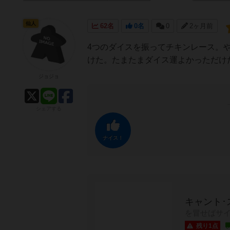
仙人
62名
0名
0
2ヶ月前
4つのダイスを振ってチキンレース。や
けた。たまたまダイス運よかっただけ
ジョジョ
シェアする
ナイス！
キャント･
を冒せばサ
残り1点