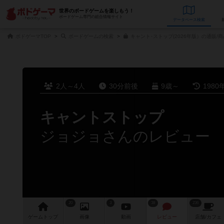
世界のボードゲームを楽しもう！
ボードゲーム専門の総合情報サイト
データベース
検
ボドゲーマTOP
ボードゲームの検索
キャント･ストップ(2026年版）の通販/
2人～4人
30分前後
9歳～
1980
キャントストップ
ジョジョさんのレビュー
20
3
38
236
ゲーム
トップ
画像
動画
レビュー
店舗/
カフェ