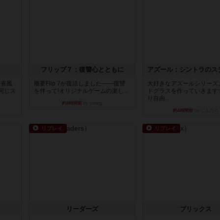
フリップ７：復讐心とともに
麻雀風
概要Flip 7が復活しました――復讐
大好きなアズールシリーズ
同じス
を伴って!オリジナルゲームの楽し...
ドグラスを作っていきます
り自由...
約4時間前
by jurong
約4時間前
by しんたろ
リプレイ
リプレイ
リーダーズ
ブリックス