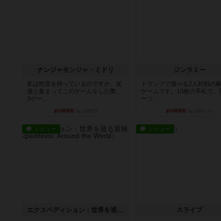
ナンジャモンジャ・ミドリ
ジンラミー
私は吃音を持っているのですが、友
トランプで遊べる2人対戦の
達と集まってこのゲームをした際、
ゲームです。10枚の手札で、
3ゲー...
ーツ...
約2時間前
by 155973
約3時間前
by OSAっち
レビュー
レビュー
エクスペディション：世界を巡る冒険
スライプ