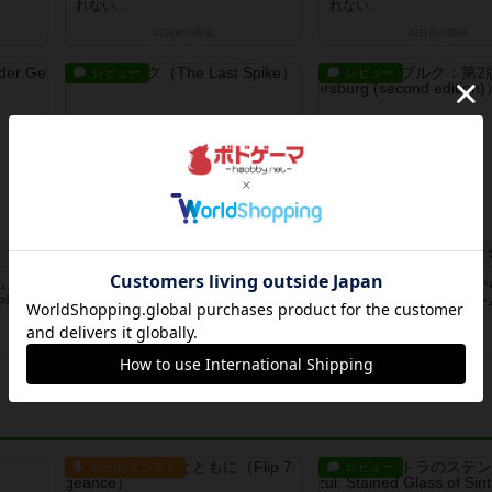
れない...
れない...
22日前
の投稿
22日前
の投稿
レビュー
レビュー
ラスト・スパイク
サンクトペテルブルク
ム。ル
所定の位置に線路を引いて株券を買
各色のカードを購入しなが
や駆け
い、決算時にお金を稼いでいくゲー
を稼いでいくお買い物ゲー
ム。線...
毎に決...
約1ヶ月前
の投稿
約1ヶ月前
の投稿
ルール/インスト
レビュー