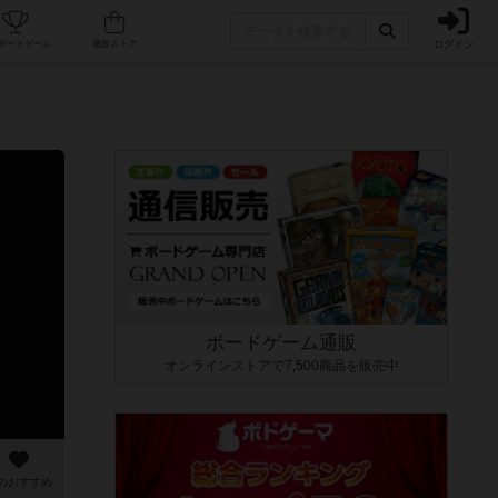
ログイン
カフェ/店舗
人気ボードゲーム
通販ストア
ボードゲーム通販
オンラインストアで7,500商品を販売中
のおすすめ