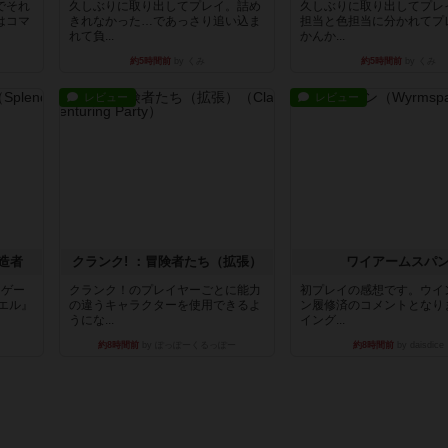
でそれ
久しぶりに取り出してプレイ。詰め
久しぶりに取り出してプレ
はコマ
きれなかった…であっさり追い込ま
担当と色担当に分かれてプ
れて負...
かんか...
約5時間前
by くみ
約5時間前
by くみ
レビュー
レビュー
造者
クランク! ：冒険者たち（拡張）
ワイアームスパ
ドゲー
クランク！のプレイヤーごとに能力
初プレイの感想です。ウイ
エル』
の違うキャラクターを使用できるよ
ン履修済のコメントとなり
うにな...
イング...
約8時間前
by ぽっぽーくるっぽー
約8時間前
by daisdice