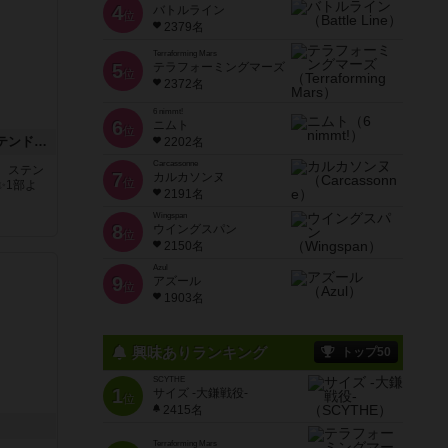
4
バトルライン
位
2379名
Terraforming Mars
5
テラフォーミングマーズ
位
2372名
6 nimmt!
6
ニムト
位
アズール：シントラのステンドグラス
2202名
Carcassonne
。ステン
7
カルカソンヌ
位
✨1部よ
2191名
Wingspan
8
ウイングスパン
位
2150名
Azul
9
アズール
位
1903名
興味ありランキング
トップ50
SCYTHE
1
サイズ -大鎌戦役-
位
2415名
Terraforming Mars