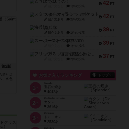
とうほうの！
42
PT
紹介文なし
1件の投稿
スターマイン・ラミー ポケット
42
PT
紹介文あり
2件の投稿
海兵隊
39
PT
紹介文あり
1件の投稿
スーパーストア3000
39
PT
紹介文なし
1件の投稿
フリップ７：復讐心とともに
37
PT
紹介文なし
2件の投稿
：第2版
ら勝利点
お気に入りランキング
トップ50
ム。各色
Splendor
1
宝石の煌き
位
4042名
Die Siedler von Catan
2
カタン
位
3616名
Dominion
3
ドミニオン
位
2530名
Battle Line