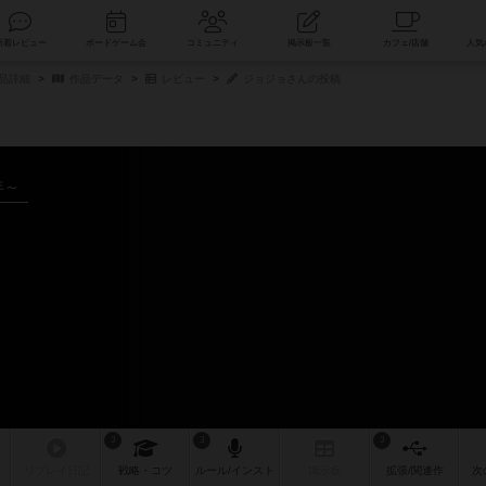
索
新着レビュー
ボードゲーム会
コミュニティ
掲示板一覧
商品詳細
作品データ
レビュー
ジョジョさんの投稿
年～
3
3
3
リプレイ
日記
戦略
・コツ
ルール
/インスト
掲示板
拡張/関連
作
次