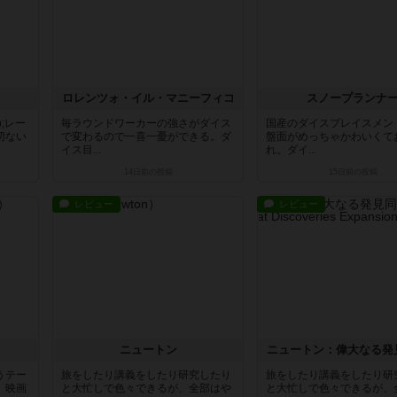
ロレンツォ・イル・マニーフィコ
スノープランナ
;レー
毎ラウンドワーカーの強さがダイス
国産のダイスプレイスメン
切ない
で変わるので一喜一憂ができる。ダ
盤面がめっちゃかわいくて
イス目...
れ。ダイ...
14日前
の投稿
15日前
の投稿
レビュー
レビュー
ニュートン
ニュートン：偉大なる発
うテー
旅をしたり講義をしたり研究したり
旅をしたり講義をしたり研
。映画
と大忙しで色々できるが、全部はや
と大忙しで色々できるが、