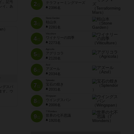
イ。記号
2
テラフォーミングマーズ
位
レイ。あ
2396名
Stone Garden
3
枯山水
位
2281名
Viticulture
4
ワイナリーの四季
位
2273名
Agricola
5
アグリコラ
位
2120名
Azul
6
アズール
位
2034名
ン
Splendor
7
宝石の煌き
位
ングスパ
2031名
ます。ウ
Wingspan
8
ウイングスパン
位
2006名
7 Wonders
9
世界の七不思議
位
1920名