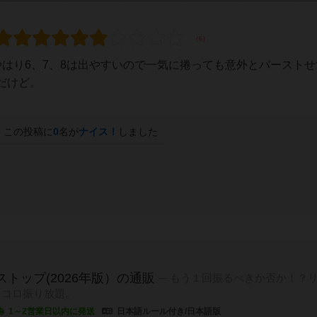
はり6、7、8は出やすいので一気に捲っても意外とバーストせ
だけど。
この投稿に
0
名が
ナイス！
しました
ストップ(2026年版）の通販
もう１回振るべきか否か！？
イコロ振り放題。
1～2営業日以内に発送
日本語ルール付き/日本語版