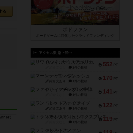
する
ボドファン
ボードゲームに特化したクラウドファンディング
アクセス数 急上昇中
リワイルド：サウスアメリカ
552
PT
紹介文なし
2件の投稿
マーケットフレッシュ
170
PT
紹介文あり
1件の投稿
ファイアー・ブルズ / 火牛陣
141
PT
紹介文なし
1件の投稿
ワン・トゥ・ファイブ
122
PT
紹介文あり
1件の投稿
トランスオリエント・エクスプレス
119
PT
紹介文なし
1件の投稿
フラットアイアン
118