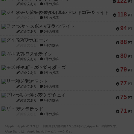
122
PT
紹介文あり
4件の投稿
ジャンヌ・ダルク-オルレアン ドロー＆ライト
118
PT
紹介文なし
5件の投稿
ファースト・イン・フライト
94
PT
紹介文あり
3件の投稿
ダイススローン
88
PT
紹介文なし
1件の投稿
ガルフストライク
80
PT
紹介文あり
1件の投稿
モズビ－ズ・レイダ－ズ
79
PT
紹介文あり
1件の投稿
リー対グラント
77
PT
紹介文あり
1件の投稿
ブレーキング・アウェイ
75
PT
紹介文あり
4件の投稿
ザ・フラッド
71
PT
紹介文なし
1件の投稿
※Apple、Apple のロゴ は、米国および他の国々で登録されたApple Inc.の商標です。
※App Store は、Apple Inc.のサービスマークです。