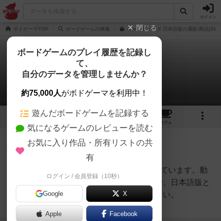
ログイン
閉じる
ボドゲーマTOP
ボードゲームの検索
キャンディラボ 日本語版の通販/商品詳細
ボードゲームのプレイ履歴を記録し
て、
キャンディラボ
自分のデータを管理しませんか？
1件のルール/インスト
約75,000人
がボドゲーマを利用中！
遊んだボードゲームを記録する
7
5
2
25
トップ
画像
動画
レビュー
カフェ
気になるゲームのレビューを読む
お気に入り作品・所有リストの共
大賢者
47名
0名
0
有
Youtubeにインスト動画を投稿しています。動
ログイン / 会員登録（10秒）
うるおいちゃ
画中の物はフランス語版ですので、日本語版と
ん@Youtube
ボドゲ動画投
Google
X
各名称が異なるのでご注意ください。
稿
続きを読む（5年以上前）
Apple
Facebook