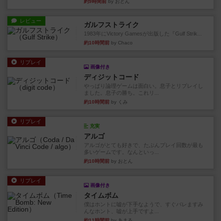
約9時間前
by おとん
レビュー
ガルフストライク
1983年にVictory Gamesが出版した『Gulf Strik...
約10時間前
by Chaco
リプレイ
画像付き
ディジットコード
やっぱり論理ゲームは面白い。息子とリプレイし
ました。息子の勝ち。これリ...
約10時間前
by くみ
リプレイ
充実
アルゴ
アルゴがとても好きで、たぶんプレイ回数が最も
多いゲームです。なんといっ...
約10時間前
by おとん
リプレイ
画像付き
タイムボム
僕はホントに嘘が下手なようで、すぐバレますみ
んなホント、嘘が上手ですよ...
約11時間前
by あまる