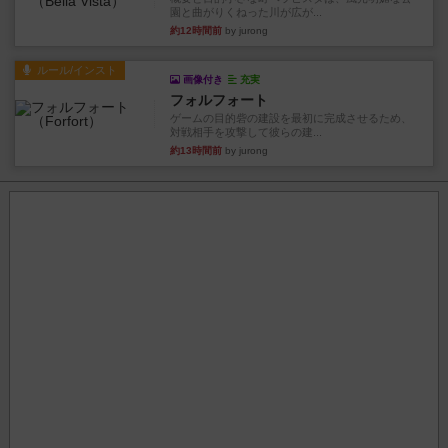
園と曲がりくねった川が広が...
約12時間前
by jurong
ルール/インスト
画像付き
充実
フォルフォート
ゲームの目的砦の建設を最初に完成させるため、
対戦相手を攻撃して彼らの建...
約13時間前
by jurong