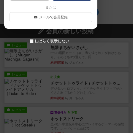
または
キャンディラボのトップに戻る
メールで会員登録
会員の新しい投稿
しばらく表示しない
レビュー
無限まちがいさがし
6つの場面カード（表、裏で違う絵）が何枚かあ
り、そのうち3つ選んで、同...
約1時間前
by ジェイとと
レビュー
充実
チケットトゥライド / チケットトゥライドアメリカ
デジタルソロプレイ。元祖チケライ？マップがた
くさん出てるからどれをプレ...
約3時間前
by おーちゃん
レビュー
画像付き
充実
ホットストリーク
星7軽〜中量級を中心にプレイするゲーマーの感想
です。ボードゲーム会にて...