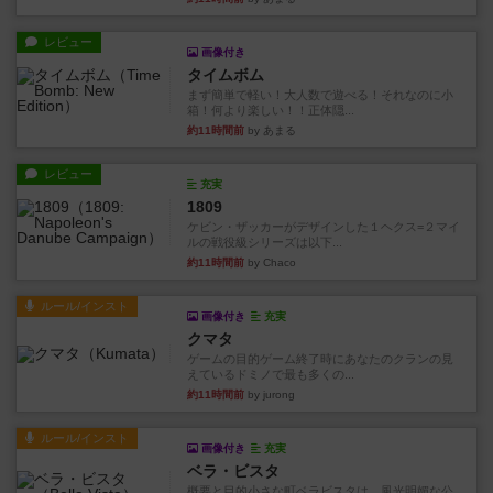
レビュー
画像付き
タイムボム
まず簡単で軽い！大人数で遊べる！それなのに小
箱！何より楽しい！！正体隠...
約11時間前
by あまる
レビュー
充実
1809
ケビン・ザッカーがデザインした１ヘクス=２マイ
ルの戦役級シリーズは以下...
約11時間前
by Chaco
ルール/インスト
画像付き
充実
クマタ
ゲームの目的ゲーム終了時にあなたのクランの見
えているドミノで最も多くの...
約11時間前
by jurong
ルール/インスト
画像付き
充実
ベラ・ビスタ
概要と目的小さな町ベラビスタは、風光明媚な公