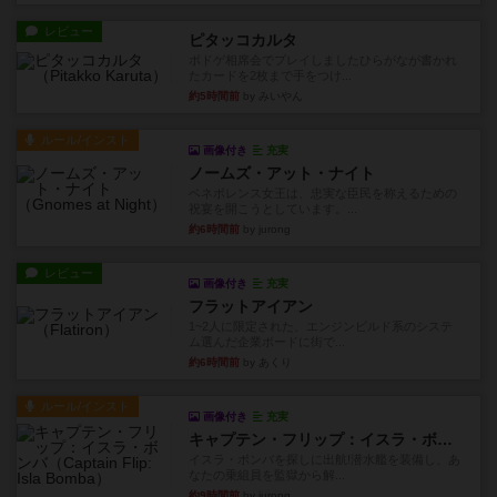
レビュー
ピタッコカルタ
ボドゲ相席会でプレイしましたひらがなが書かれ
たカードを2枚まで手をつけ...
約5時間前
by みいやん
ルール/インスト
画像付き
充実
ノームズ・アット・ナイト
ベネボレンス女王は、忠実な臣民を称えるための
祝宴を開こうとしています。...
約6時間前
by jurong
レビュー
画像付き
充実
フラットアイアン
1~2人に限定された、エンジンビルド系のシステ
ム選んだ企業ボードに街で...
約6時間前
by あくり
ルール/インスト
画像付き
充実
キャプテン・フリップ：イスラ・ボンバ
イスラ・ボンバを探しに出航!潜水艦を装備し、あ
なたの乗組員を監獄から解...
約9時間前
by jurong