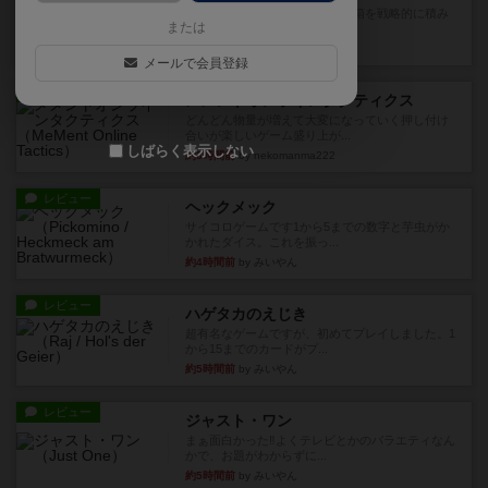
目的あなたの店先に農産物の木箱を戦略的に積み
または
重ねて在庫を最大化し、競合...
約2時間前
by jurong
メールで会員登録
レビュー
メメントオンラインタクティクス
どんどん物量が増えて大変になっていく押し付け
合いが楽しいゲーム盛り上が...
しばらく表示しない
約3時間前
by nekomanma222
レビュー
ヘックメック
サイコロゲームです1から5までの数字と芋虫がか
かれたダイス。これを振っ...
約4時間前
by みいやん
レビュー
ハゲタカのえじき
超有名なゲームですが、初めてプレイしました。1
から15までのカードがプ...
約5時間前
by みいやん
レビュー
ジャスト・ワン
まぁ面白かった‼️よくテレビとかのバラエティなん
かで、お題がわからずに...
約5時間前
by みいやん