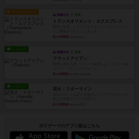
ルール/インスト
画像付き
充実
トランスオリエント・エクスプレス
乗客の皆様、トランスオリエント・エクスプレス
にご乗車ありがとうございま...
約10時間前
by jurong
レビュー
画像付き
充実
フラットアイアン
世界に浸れる度 ☆☆☆☆★楽しさ ☆☆☆☆★
タイパ ☆☆☆☆☆マンハッ...
約11時間前
by DKnewyork
レビュー
花火：スターマイン
自分のカードは見えず他のプレイヤーのカードが
見える状態でカードを教えた...
約13時間前
by mob567
ボドゲーマのアプリ版はこちら