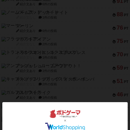
91
PT
紹介文あり
6件の投稿
ノームズ・アット・ナイト
88
PT
紹介文なし
1件の投稿
マーリン
76
PT
紹介文あり
6件の投稿
フラットアイアン
75
PT
紹介文なし
2件の投稿
トランスオリエント・エクスプレス
70
PT
紹介文なし
1件の投稿
アンブッシュ！：ムーブアウト！
59
PT
紹介文あり
1件の投稿
キャプテン・フリップ：イスラ・ボンバ
51
PT
紹介文なし
2件の投稿
ガルフストライク
46
PT
紹介文あり
1件の投稿
エコーズ・オブ・タイム
45
PT
紹介文なし
8件の投稿
スカルキング
45
PT
紹介文あり
12件の投稿