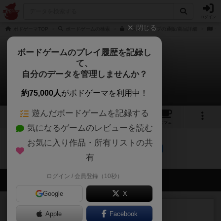
ログイン
閉じる
ボドゲーマTOP
ボードゲームの検索
バス＆ストップの通販/商品詳細
作
ボードゲームのプレイ履歴を記録し
て、
バス&ストップ
自分のデータを管理しませんか？
0件のリプレイ日記
約75,000人
がボドゲーマを利用中！
遊んだボードゲームを記録する
2
2
20
トップ
画像
動画
レビュー
カフェ
気になるゲームのレビューを読む
お気に入り作品・所有リストの共
バス&ストップのトップに戻る
有
ログイン / 会員登録（10秒）
会員の新しい投稿
Google
X
ルール/インスト
画像付き
充実
Apple
Facebook
マーケットフレッシュ