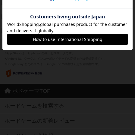
海兵隊
45
PT
紹介文あり
1件の投稿
Bitter End ブタペスト救出作戦
45
PT
紹介文なし
1件の投稿
ドコジャン
42
PT
紹介文あり
10件の投稿
※Apple、Apple のロゴ は、米国および他の国々で登録されたApple Inc.の商標です。
※App Store は、Apple Inc.のサービスマークです。
※Android は、グーグル インコーポレイテッドの商標または登録商標です。
※Google Play とそのロゴは、Google Inc.の商標または登録商標です。
ボドゲーマTOP
ボードゲームを検索する
ボードゲームの新着レビュー