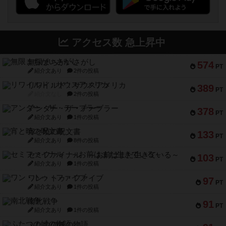
アクセス数 急上昇中
無限まちがいさがし
574
PT
紹介文あり
2件の投稿
リワイルド：サウスアメリカ
389
PT
紹介文なし
2件の投稿
アンダー・ザ・テーブラー
378
PT
紹介文あり
1件の投稿
宵と暁の呪文書
133
PT
紹介文あり
8件の投稿
セミファイナル ～お前はまだ生きている～
103
PT
紹介文あり
1件の投稿
ワン・トゥ・ファイブ
97
PT
紹介文あり
1件の投稿
南北戦争
91
PT
紹介文あり
1件の投稿
ふたつの城の物語