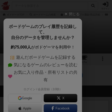
ログイン
閉じる
ボドゲーマTOP
ボードゲームの検索
バス＆ストップの通販/商品詳細
作
ボードゲームのプレイ履歴を記録し
て、
バス&ストップ
自分のデータを管理しませんか？
0件の動画
約75,000人
がボドゲーマを利用中！
遊んだボードゲームを記録する
2
2
20
トップ
画像
動画
レビュー
カフェ
気になるゲームのレビューを読む
お気に入り作品・所有リストの共
バス&ストップのトップに戻る
有
ログイン / 会員登録（10秒）
会員の新しい投稿
Google
X
レビュー
充実
Apple
Facebook
ワン・トゥ・ファイブ