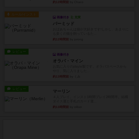
約12時間前
by Chaco
ルール/インスト
画像付き
充実
パーミッド
おばあちゃんは猫が大好きです!しかし、あまりに
も多くの猫を飼っているた...
約12時間前
by jurong
レビュー
画像付き
オラパ・マイン
お気に入りのplayte製です。オラパスペースから
やり、気に入りました...
約13時間前
by くみ
レビュー
マーリン
４人プレイ。インスト1時間プレイ2時間半。結構
ダイス運と手札のカード運...
約13時間前
by oliber