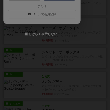
とにかくお手軽にすき間時間をうめるゲームとし
または
て重宝するゲームです。いわ...
20分前
by nabekoh
メールで会員登録
レビュー
充実
エコーズ・オブ・タイム
カードゲームにファイナルファンタジーのアクテ
しばらく表示しない
ィブタイムバトル（もしくは...
約4時間前
by ジェイとと
レビュー
シャット・ザ・ボックス
とてもシンプルなダイスゲーム。2つのダイスを振
って、出目の合計を自分の...
約5時間前
by OSAっち
レビュー
充実
オバケだぞ～
対人アナログプレイ。簡単なルールで誰とでも遊
べるゲーム。こんなの子ども...
約6時間前
by おーちゃん
レビュー
充実