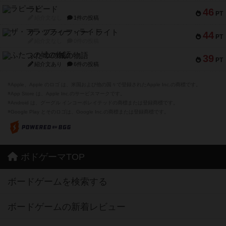
ラピード
46
PT
紹介文なし
1件の投稿
ザ・フラッフィー・ライト
44
PT
紹介文なし
0件の投稿
ふたつの城の物語
39
PT
紹介文あり
6件の投稿
※Apple、Apple のロゴ は、米国および他の国々で登録されたApple Inc.の商標です。
※App Store は、Apple Inc.のサービスマークです。
※Android は、グーグル インコーポレイテッドの商標または登録商標です。
※Google Play とそのロゴは、Google Inc.の商標または登録商標です。
ボドゲーマTOP
ボードゲームを検索する
ボードゲームの新着レビュー