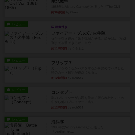
南北戦争
1983年にVictory Gamesが出版した『The Civil ...
約9時間前
by Chaco
レビュー
画像付き
ファイアー・ブルズ / 火牛陣
火牛を引き連れて敵を殲滅させる。縦か斜めで前2
列まで攻撃できるが、自分...
約11時間前
by うらまこ
レビュー
フリップ７
カードをめくるかパスをするかを決めてパスした
時のカード数字が得点になる...
約12時間前
by mob567
レビュー
コンセプト
親のプレイヤーがお題を決めて限られたヒントの
中から他のプレイヤーに当て...
約12時間前
by mob567
レビュー
海兵隊
1988年にVictory Gamesが出版した
『Leathernec...