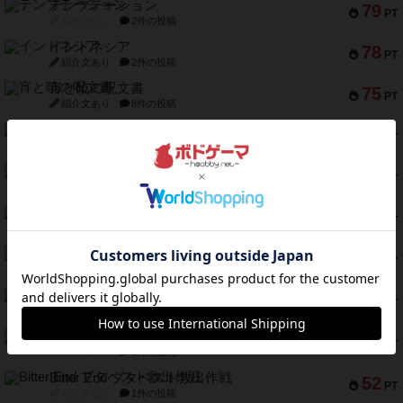
テンプテーション
79
PT
紹介文なし
2件の投稿
インドネシア
78
PT
紹介文あり
2件の投稿
宵と暁の呪文書
75
PT
紹介文あり
8件の投稿
リスボン・トラム 28
73
PT
紹介文あり
9件の投稿
アマナイト
73
PT
紹介文なし
1件の投稿
ブラヴェスト
66
PT
紹介文なし
1件の投稿
スペクタキュラー
60
PT
紹介文なし
1件の投稿
スモールワールド
59
PT
紹介文あり
13件の投稿
ギャンブラー
58
PT
紹介文なし
2件の投稿
Bitter End ブタペスト救出作戦
52
PT
紹介文なし
1件の投稿