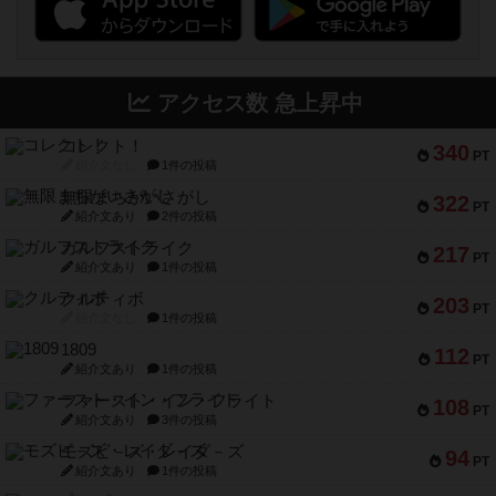
アクセス数 急上昇中
コレクト！
340
PT
紹介文なし
1件の投稿
無限まちがいさがし
322
PT
紹介文あり
2件の投稿
ガルフストライク
217
PT
紹介文あり
1件の投稿
クルティボ
203
PT
紹介文なし
1件の投稿
1809
112
PT
紹介文あり
1件の投稿
ファースト・イン・フライト
108
PT
紹介文あり
3件の投稿
モズビ－ズ・レイダ－ズ
94
PT
紹介文あり
1件の投稿