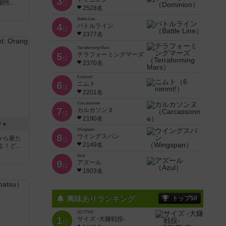
3
...
位
2528名
Battle Line
4
バトルライン
位
2377名
Terraforming Mars
5
テラフォーミングマーズ
位
2370名
6 nimmt!
6
ニムト
位
2201名
Carcassonne
7
カルカソンヌ
位
2190名
ジ＋
Wingspan
8
ウイングスパン
界から新た
位
2149名
ど...
Azul
9
アズール
位
1903名
興味ありランキング
トップ50
SCYTHE
1
サイズ -大鎌戦役-
位