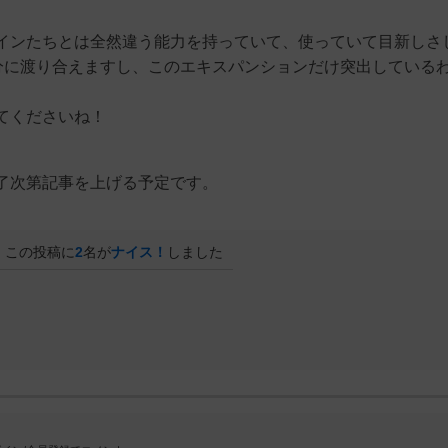
インたちとは全然違う能力を持っていて、使っていて目新しさ
十分に渡り合えますし、このエキスパンションだけ突出している
てくださいね！
了次第記事を上げる予定です。
この投稿に
2
名が
ナイス！
しました