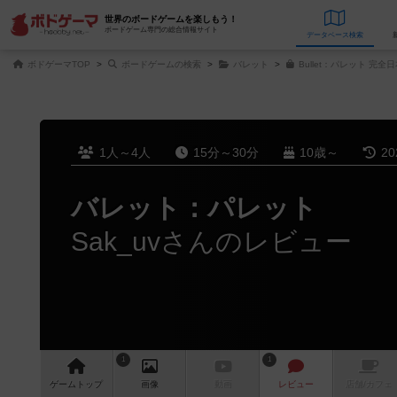
世界のボードゲームを楽しもう！
ボードゲーム専門の総合情報サイト
データベース
検
ボドゲーマTOP
ボードゲームの検索
バレット
Bullet：パレット 完
1人～4人
15分～30分
10歳～
2
バレット：パレット
Sak_uvさんのレビュー
1
1
ゲーム
トップ
画像
動画
レビュー
店舗/
カフェ