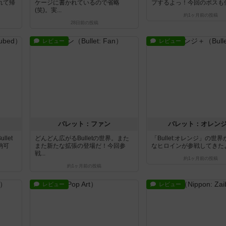
れて帰
ケージに書かれているので省略
プするよっ！今回のボスも個性
(笑)。実...
約1ヶ月前
の投稿
28日前
の投稿
レビュー
レビュー
バレット：ファン
バレット：オレン
let
どんどん広がるBulletの世界。また
「Bullet:オレンジ」の世
納可
また新たな拡張の登場だ！今回参
なヒロインが参戦してきたよ！
戦...
約1ヶ月前
の投稿
約1ヶ月前
の投稿
レビュー
レビュー