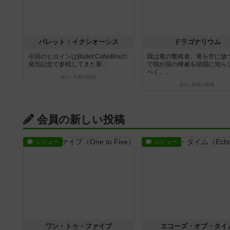
バレット：イクシオーシス
ドラゴナリウム
今回のヒロインはBullet:CubeBoxの
我は竜の繁殖者。竜を空に放
発売記念で参戦してきた新...
で我が国の権威を諸国に知ら
べく、...
約1ヶ月前
の投稿
約2ヶ月前
の投稿
会員の新しい投稿
レビュー
レビュー
ワン・トゥ・ファイブ
エコーズ・オブ・タイ