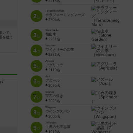
2415名
Terraforming Mars
2
テラフォーミングマーズ
位
2394名
Stone Garden
率いて、
3
枯山水
位
場を建て
2281名
Viticulture
4
ワイナリーの四季
位
2272名
Agricola
5
アグリコラ
位
2119名
Azul
6
アズール
位
2035名
Splendor
7
宝石の煌き
位
2028名
Wingspan
8
ウイングスパン
位
2006名
7 Wonders
9
世界の七不思議
位
1919名