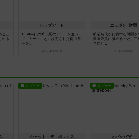
ポップアート
ニッポン: 財閥
つこと
1960年代の時代風のアートを並べ
明治時代を代表する財閥を
しめる
て、カードごとに設定された得点条
富国強兵に努めるのだ！工
件を...
て自社...
約2ヶ月前
の投稿
2ヶ月前
の投稿
レビュー
レビュー
ム
シャット・ザ・ボックス
オバケだぞ～