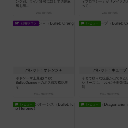
ング部。ライバル校に対して切磋琢
ィプロマシー」がリメイクさ
磨を積...
って...
19日前
の投稿
22日前
の投稿
戦略やコツ
レビュー
バレット：オレンジ＋
バレット：キューブ
ボドゲーマ上最速(？)の
今まで様々な拡張が出てきたBul
Bullet:Orange＋のボス戦攻略記事
シリーズに、ついに全拡張収
を...
能...
約1ヶ月前
の投稿
約1ヶ月前
の投稿
レビュー
レビュー