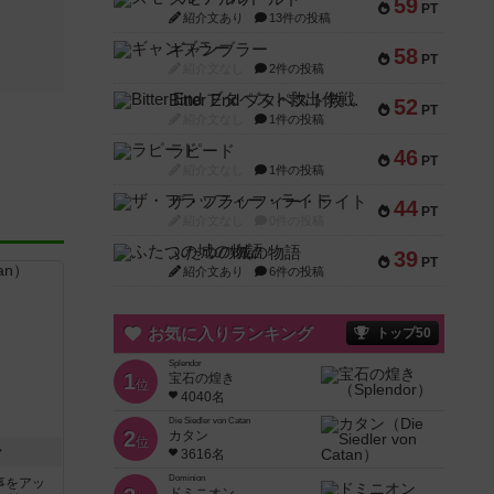
59
PT
紹介文あり
13件の投稿
ギャンブラー
58
PT
紹介文なし
2件の投稿
Bitter End ブタペスト救出作戦
52
PT
紹介文なし
1件の投稿
ラピード
46
PT
紹介文なし
1件の投稿
ザ・フラッフィー・ライト
44
PT
紹介文なし
0件の投稿
ふたつの城の物語
39
PT
紹介文あり
6件の投稿
お気に入りランキング
トップ50
Splendor
1
宝石の煌き
位
4040名
Die Siedler von Catan
2
カタン
位
ン
3616名
Dominion
記事をアッ
ドミニオン