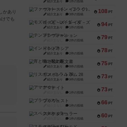
紹介文あり
1件の投稿
ファースト・イン・フライト
108
しかあり
PT
紹介文あり
3件の投稿
わけでも
モズビ－ズ・レイダ－ズ
94
PT
紹介文あり
1件の投稿
テンプテーション
79
PT
紹介文なし
2件の投稿
インドネシア
78
PT
紹介文あり
2件の投稿
宵と暁の呪文書
75
PT
紹介文あり
8件の投稿
リスボン・トラム 28
73
PT
紹介文あり
9件の投稿
アマナイト
73
PT
紹介文なし
1件の投稿
ブラヴェスト
66
PT
紹介文なし
1件の投稿
スペクタキュラー
60
PT
紹介文なし
1件の投稿
スモールワールド