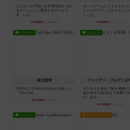
とにかくお手軽にすき間時間をうめ
カードゲームにファイナルフ
るゲームとして重宝するゲームで
ジーのアクティブタイムバト
す。いわ...
しくは...
約1時間前
by nabekoh
約5時間前
by ジェイとと
レビュー
レビュー
南北戦争
ファイアー・ブルズ / 火
1983年にVictory Gamesが出版した
火牛を引き連れて敵を殲滅さ
『The Civil ...
縦か斜めで前2列まで攻撃で
が、自分...
約10時間前
by Chaco
約12時間前
by うらまこ
レビュー
ルール/インスト