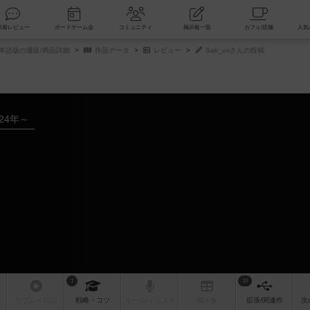
索
新着レビュー
ボードゲーム会
コミュニティ
掲示板一覧
全日本語版の通販/商品詳細
作品データ
レビュー
Sak_uvさんの投稿
024年～
1
10
リプレイ
日記
戦略
・コツ
ルール
/インスト
掲示板
拡張/関連
作
次