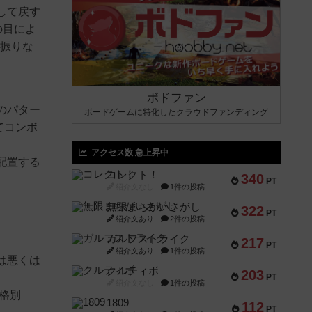
して戻す
の目によ
を振りな
ボドファン
のパター
ボードゲームに特化したクラウドファンディング
てコンボ
アクセス数 急上昇中
配置する
コレクト！
340
PT
紹介文なし
1件の投稿
無限まちがいさがし
322
PT
紹介文あり
2件の投稿
ガルフストライク
217
PT
紹介文あり
1件の投稿
は悪くは
クルティボ
203
PT
紹介文なし
1件の投稿
格別
1809
112
PT