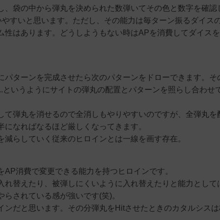
し、袋の中から弾丸を決められた数弾いてその色と数字を確認
使いやすいと思います。ただし、その能力は毎ターン振るダイス
ム性はあります。どうしようもない時はAPを消費してダイス
にパターンを完成させたら次のパターンをドローできます。そ
..というようにサイトの弾丸の配置とパターンを照らし合わせ
して弾丸を消せるので全消しもやりやすいのですが、全弾丸を
半になればなるほど厳しくなってきます。
を減らしていく従来のヒロインとは一線を画す存在。
をAP消費で変更できる能力を持つヒロインです。
入れ替えたり、被弾しにくいように入れ替えたりと能力として
らされている感が強いです(笑)。
ンだと思います。その分弾丸をHitさせたときのカタルシスは