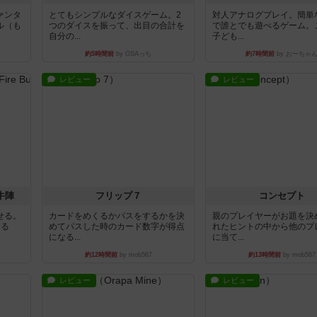
ァンタ
とてもシンプルなダイスゲーム。2
対人アナログプレイ。簡単
ル（も
つのダイスを振って、出目の合計を
で誰とでも遊べるゲーム。
自分の...
子ども...
約5時間前
by OSAっち
約7時間前
by おーちゃ
レビュー
レビュー
牛陣
フリップ７
コンセプト
せる。
カードをめくるかパスをするかを決
親のプレイヤーがお題を決
きる
めてパスした時のカード数字が得点
れたヒントの中から他のプ
になる...
に当て...
約12時間前
by mob567
約13時間前
by mob567
レビュー
レビュー