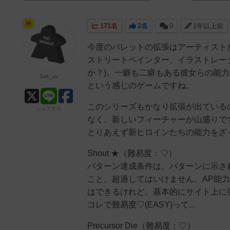
神
171名
2名
0
1年以上前
今度のバレットの拡張はアーティスト
ストリートペインター、イラストレータ
か？)。一癖も二癖もある彼女らの能
Sak_uv
という感じのゲームですね。
このシリーズもかなり拡張が出ている
シェアする
なく、新しいフィーチャーが山盛りで
とりあえず新ヒロインたちの能力をざ
Shout ★（難易度：♡）
パターン達成条件は、パターンに示さ
こと。超過してはいけません。AP能
はできるけれど、基本的にサイト上に
コレで難易度♡(EASY)って...
Precursor Die（難易度：♡）