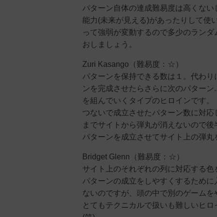
パターン自体の達成難易度は高くない
能力(未来が見える)があったりして
って強弱が変動するので多少のランダ
おしましょう。
Zuri Kasango（難易度：☆）
パターンを保持できる数は１。代わり
ンを完成させたらさらに次のパターン.
を組んでいくタイプのヒロインです。
つないで成立させたパターン数に対応
までサイトから弾丸が消えないので後
パターンを成立させてサイト上の弾丸
Bridget Glenn（難易度：☆）
サイト上のそれぞれの列に対応する色
パターンの成立をしやすくするために
ないのですが、頭の中で別のゲームをや
とてもテクニカルで扱いも難しいヒロイ