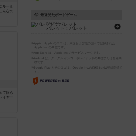
なルール
こんなの
最近見たボードゲーム
ん
Bullet: Palette
バレット：パレット
※Apple、Apple のロゴ は、米国および他の国々で登録された
Apple Inc.の商標です。
※App Store は、Apple Inc.のサービスマークです。
※Android は、グーグル インコーポレイテッドの商標または登録商
標です。
※Google Play とそのロゴは、Google Inc.の商標または登録商標で
す。
めて限ら
レイヤー