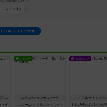
イン/会員登録でコメント
ログインする
ット：パレットのトップに戻る
レビュー
戦略やコツ
ディプロマシー：エラ・オブ・エンパイア
エチエチスキンデスマーチ
バレット：ファ
ル・デ
このゲームの世界観についてはパッ
Bullet:FANのボス戦攻略