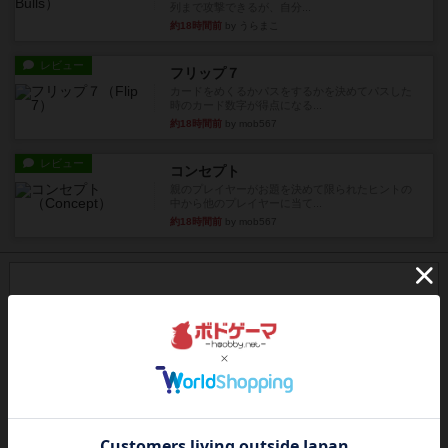
列まで攻撃できるが、自分...
約18時間前
by うらまこ
レビュー
フリップ７
カードをめくるかパスをするかを決めてパスした
時のカード数字が得点になる...
約18時間前
by mob567
レビュー
コンセプト
親のプレイヤーがお題を決めて限られたヒントの
中から他のプレイヤーに当て...
約18時間前
by mob567