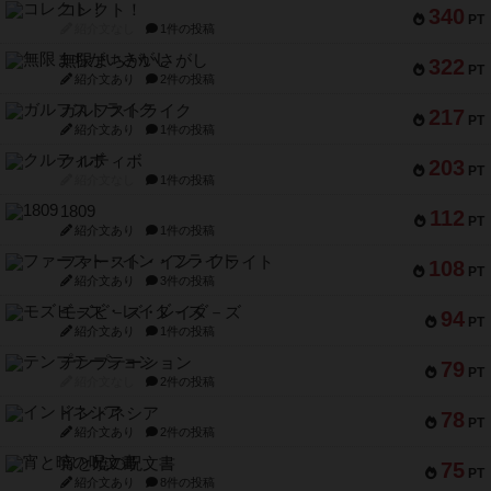
コレクト！
340
PT
紹介文なし
1件の投稿
無限まちがいさがし
322
PT
紹介文あり
2件の投稿
ガルフストライク
217
PT
紹介文あり
1件の投稿
クルティボ
203
PT
紹介文なし
1件の投稿
1809
112
PT
紹介文あり
1件の投稿
ファースト・イン・フライト
108
PT
紹介文あり
3件の投稿
モズビ－ズ・レイダ－ズ
94
PT
紹介文あり
1件の投稿
テンプテーション
79
PT
紹介文なし
2件の投稿
インドネシア
78
PT
紹介文あり
2件の投稿
宵と暁の呪文書
75
PT
紹介文あり
8件の投稿