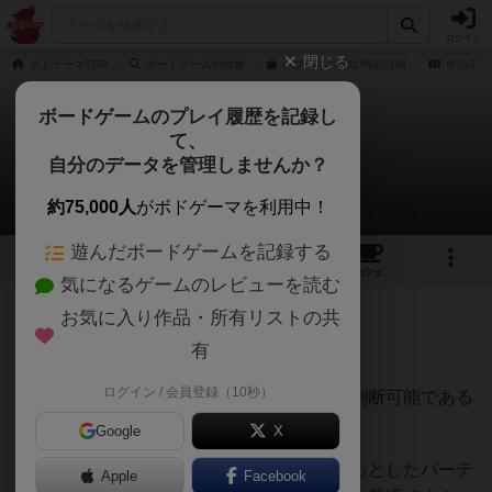
ログイン
閉じる
ボドゲーマTOP
ボードゲームの検索
バブルスの通販/商品詳細
作品デー
ボードゲームのプレイ履歴を記録し
て、
バブルス
自分のデータを管理しませんか？
平沢智萌さんのレビュー
約75,000人
がボドゲーマを利用中！
遊んだボードゲームを記録する
2
2
6
トップ
画像
動画
レビュー
カフェ
気になるゲームのレビューを読む
お気に入り作品・所有リストの共
96名
0名
0
6年以上前
有
ログイン / 会員登録（10秒）
ルールとしてはとても簡単で、色と数字が判断可能である
子供であればどなたでも遊べるゲームです。
Google
X
ダイスによって取り札が変わるので、ちょっとしたパーテ
Apple
Facebook