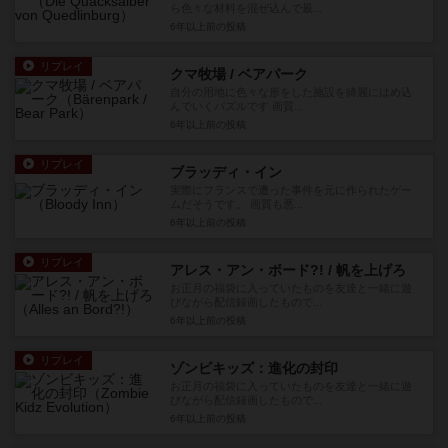
ら色々な材料を混ぜ込んで最...
6年以上前
の投稿
リプレイ
クマ牧場 / ベアパーク
自分の用地に色々な形をした施設を綺麗にはめ込
んでいくパズルです 画質...
6年以上前
の投稿
リプレイ
ブラッディ・イン
実際にフランスで遭った事件を元に作られたゲー
ムだそうです。 画質も悪...
6年以上前
の投稿
リプレイ
アレス・アン・ボード?! / 帆を上げろ
お正月の福袋に入っていたものを友達と一緒に遊
びながら配信録画したもので...
6年以上前
の投稿
リプレイ
ゾンビキッズ：進化の封印
お正月の福袋に入っていたものを友達と一緒に遊
びながら配信録画したもので...
6年以上前
の投稿