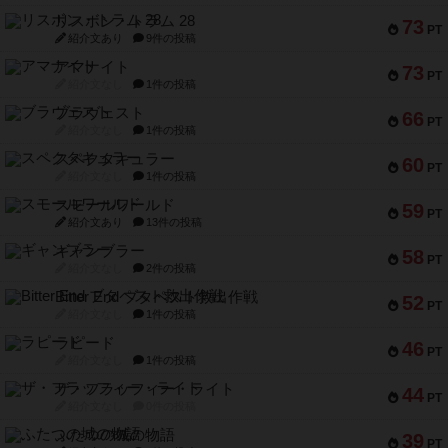
リスボン・トラム 28
73
PT
紹介文あり
9件の投稿
アマナイト
73
PT
紹介文なし
1件の投稿
ブラヴェスト
66
PT
紹介文なし
1件の投稿
スペクタキュラー
60
PT
紹介文なし
1件の投稿
スモールワールド
59
PT
紹介文あり
13件の投稿
ギャンブラー
58
PT
紹介文なし
2件の投稿
Bitter End ブタペスト救出作戦
52
PT
紹介文なし
1件の投稿
ラピード
46
PT
紹介文なし
1件の投稿
ザ・フラッフィー・ライト
44
PT
紹介文なし
0件の投稿
ふたつの城の物語
39
PT