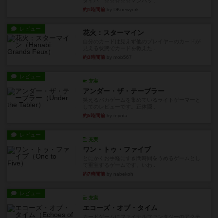
タイパ ☆☆☆☆☆マンハッ...
約1時間前
by DKnewyork
レビュー
花火：スターマイン
自分のカードは見えず他のプレイヤーのカードが
見える状態でカードを教えた...
約3時間前
by mob567
レビュー
充実
アンダー・ザ・テーブラー
笑えるバカゲームを集めているライトゲーマーと
してのレビューです。正体隠...
約5時間前
by toyota
レビュー
充実
ワン・トゥ・ファイブ
とにかくお手軽にすき間時間をうめるゲームとし
て重宝するゲームです。いわ...
約7時間前
by nabekoh
レビュー
充実
エコーズ・オブ・タイム
カードゲームにファイナルファンタジーのアクテ