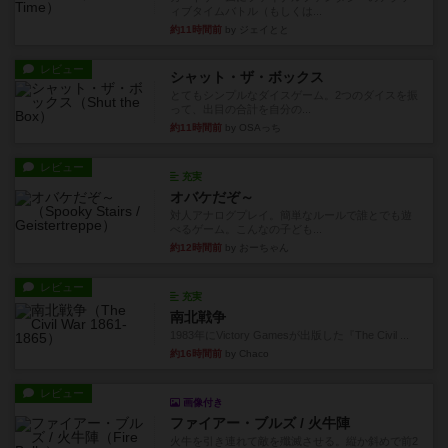
ィブタイムバトル（もしくは...
約11時間前
by ジェイとと
レビュー
シャット・ザ・ボックス
とてもシンプルなダイスゲーム。2つのダイスを振
って、出目の合計を自分の...
約11時間前
by OSAっち
レビュー
充実
オバケだぞ～
対人アナログプレイ。簡単なルールで誰とでも遊
べるゲーム。こんなの子ども...
約12時間前
by おーちゃん
レビュー
充実
南北戦争
1983年にVictory Gamesが出版した『The Civil ...
約16時間前
by Chaco
レビュー
画像付き
ファイアー・ブルズ / 火牛陣
火牛を引き連れて敵を殲滅させる。縦か斜めで前2