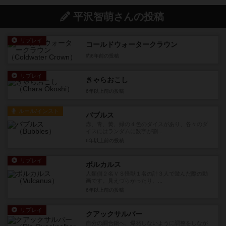
平沢智萌さんの投稿
リプレイ
コールドウォータークラウン
約6年前
の投稿
リプレイ
きゃらおこし
6年以上前
の投稿
ルール/インスト
バブルス
赤、青、黄、緑の４色のダイスがあり、各々のダ
イスにはランダムに数字が割...
6年以上前
の投稿
リプレイ
ボルカルス
人類側２名ＶＳ怪獣１名の計３人で遊んだ際の動
画です。見えづらかったり、...
6年以上前
の投稿
リプレイ
クアックサルバー
自分の調合鍋へ、爆発しないように調整をしなが