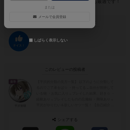
ィー感にも、はたまた真面目な戦いとしても最適です！
または
メールで会員登録
この投稿に
0
名が
ナイス！
しました
しばらく表示しない
ナイス！
このレビューの投稿者
【平沢的分類の見方一覧】 以下のように分類して
皇帝
るのでご了承をば☆ ・持ってる→自分が所持して
いる物 ・お気に入り→プレイした結果、好き☆ ・
経験あり→プレイしたものの忘備録 ・興味あり→
平沢がやりたい＆欲しいヤツ一覧！ 【自己紹介】
平沢智萌
バイトの傍ら役者（俳優...
シェアする