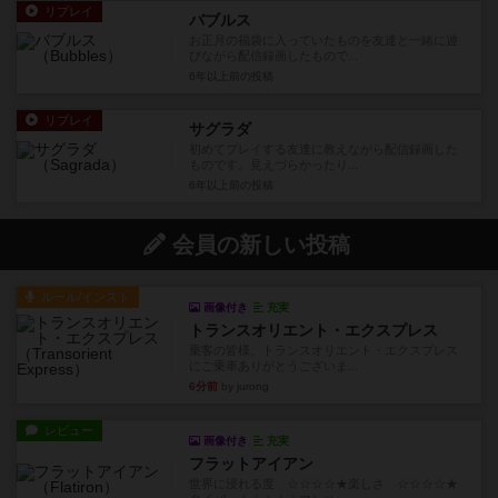
リプレイ
バブルス
お正月の福袋に入っていたものを友達と一緒に遊
びながら配信録画したもので...
6年以上前
の投稿
リプレイ
サグラダ
初めてプレイする友達に教えながら配信録画した
ものです。見えづらかったり...
6年以上前
の投稿
会員の新しい投稿
ルール/インスト
画像付き
充実
トランスオリエント・エクスプレス
乗客の皆様、トランスオリエント・エクスプレス
にご乗車ありがとうございま...
6分前
by jurong
レビュー
画像付き
充実
フラットアイアン
世界に浸れる度 ☆☆☆☆★楽しさ ☆☆☆☆★