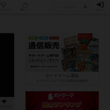
ログイン
カフェ/店舗
人気ボードゲーム
通販ストア
ボードゲーム通販
オンラインストアで7,500商品を販売中
のおすすめ