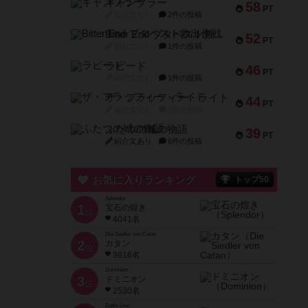
ギャンブラー
58
PT
紹介文なし
2件の投稿
Bitter End ブタペスト救出作戦
52
PT
紹介文なし
1件の投稿
ラピード
46
PT
紹介文なし
1件の投稿
ザ・フラッフィー・ライト
44
PT
紹介文なし
0件の投稿
ふたつの城の物語
39
PT
紹介文あり
6件の投稿
お気に入りランキング
トップ50
Splendor
1
宝石の煌き
位
4041名
Die Siedler von Catan
2
カタン
位
3616名
Dominion
3
ドミニオン
位
2530名
Battle Line