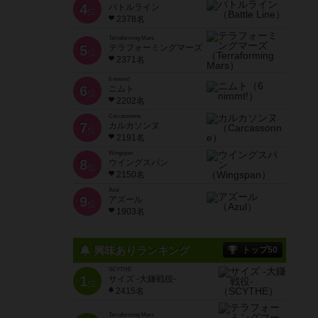
4
バトルライン
位
2378名
Terraforming Mars
5
テラフォーミングマーズ
位
2371名
6 nimmt!
6
ニムト
位
2202名
Carcassonne
7
カルカソンヌ
位
2191名
Wingspan
8
ウイングスパン
位
2150名
Azul
9
アズール
位
1903名
興味ありランキング
トップ50
SCYTHE
1
サイズ -大鎌戦役-
位
2415名
Terraforming Mars