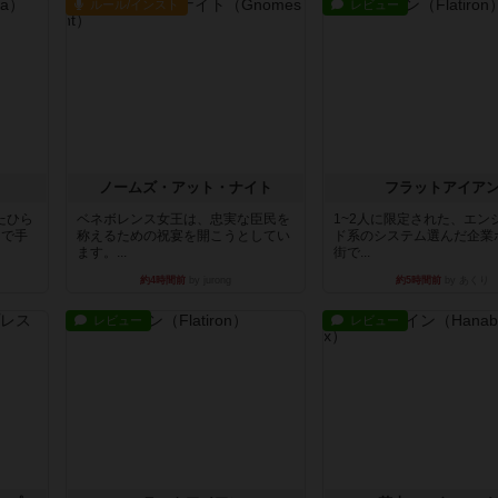
ルール/インスト
レビュー
ノームズ・アット・ナイト
フラットアイア
たひら
ベネボレンス女王は、忠実な臣民を
1~2人に限定された、エン
まで手
称えるための祝宴を開こうとしてい
ド系のシステム選んだ企業
ます。...
街で...
約4時間前
by jurong
約5時間前
by あくり
レビュー
レビュー