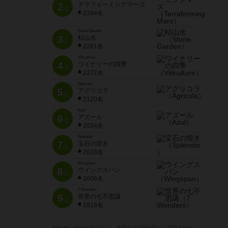
2
テラフォーミングマーズ
位
2394名
Stone Garden
3
枯山水
位
2281名
Viticulture
4
ワイナリーの四季
位
2272名
Agricola
5
アグリコラ
位
2120名
Azul
6
アズール
位
2034名
Splendor
7
宝石の煌き
位
2028名
Wingspan
8
ウイングスパン
位
2006名
7 Wonders
9
世界の七不思議
位
1919名
※Apple、Apple のロゴ は、米国および他の国々で登録された