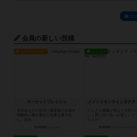
エ
会員の新しい投稿
ルール/インスト
レビュー
マーケットフレッシュ
メメントオンラインタクテ
目的あなたの店先に農産物の木箱を
どんどん物量が増えて大変に
戦略的に積み重ねて在庫を最大化
いく押し付け合いが楽しいゲ
し、競合...
り上が...
約1時間前
by jurong
約1時間前
by nekomanma222