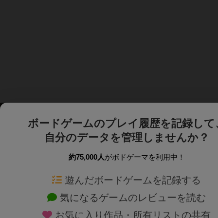
ボードゲームのプレイ履歴を記録して
自分のデータを管理しませんか？
約75,000人
がボドゲーマを利用中！
ボドゲーマTOP
ボードゲーム通販
遊んだボードゲームを記録する
気になるゲームのレビューを読む
ボードゲームを検索する
新作・再入荷情報
お気に入り作品・所有リストの共有
ボードゲームの新着レビュー
定番ボードゲームの通販