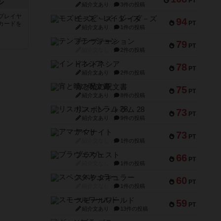
PT
ン
紹介文あり
3件の投稿
プレイヤ
モズビ－ズ・レイダ－ズ
94
PT
カードを
紹介文あり
1件の投稿
テンプテーション
79
PT
紹介文なし
2件の投稿
インドネシア
78
PT
紹介文あり
2件の投稿
宵と暁の呪文書
75
PT
紹介文あり
8件の投稿
リスボン・トラム 28
73
PT
紹介文あり
9件の投稿
アマナイト
73
PT
紹介文なし
1件の投稿
ブラヴェスト
66
PT
紹介文なし
1件の投稿
スペクタキュラー
60
PT
紹介文なし
1件の投稿
スモールワールド
59
PT
紹介文あり
13件の投稿