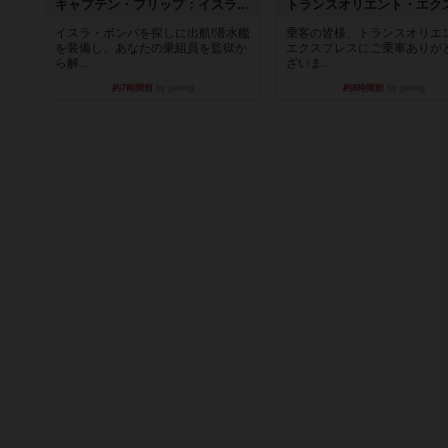
キャプテン・フリップ：イスラ・ボンバ
イスラ・ボンバを探しに出航!潜水艦
乗客の皆様、トランスオリエ
を装備し、あなたの乗組員を監獄か
エクスプレスにご乗車ありが
ら解...
ざいま...
約7時間前
by jurong
約8時間前
by jurong