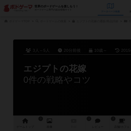
世界のボードゲームを楽しもう！
ボードゲーム専門の総合情報サイト
データベース
検
ボドゲーマTOP
ボードゲームの検索
エジプトの花嫁の通販/商品詳細
作
3人～5人
20分前後
10歳～
201
エジプトの花嫁
0件の戦略やコツ
3
1
7
ゲーム
トップ
画像
動画
レビュー
店舗/
カフェ