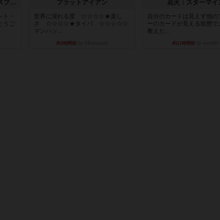
トランスオリエント・エクスプレス
フラットアイアン
花火：スターマイ
ント・
世界に浸れる度 ☆☆☆☆★楽し
自分のカードは見えず他の
とうご
さ ☆☆☆☆★タイパ ☆☆☆☆☆
ーのカードが見える状態で
マンハッ...
教えた...
約9時間前
by DKnewyork
約11時間前
by mob567