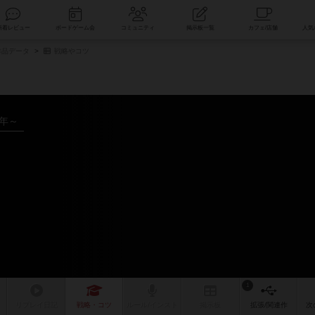
索
新着レビュー
ボードゲーム会
コミュニティ
掲示板一覧
品データ
戦略やコツ
5年～
1
リプレイ
日記
戦略
・コツ
ルール
/インスト
掲示板
拡張/関連
作
次