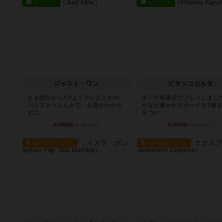
レビュー
レビュー
ジャスト・ワン
ピタッコカルタ
まぁ面白かった‼️よくテレビとかの
ボドゲ相席会でプレイしまし
バラエティなんかで、お題がわから
がなが書かれたカードを2枚
ずに...
をつけ...
約3時間前
by みいやん
約3時間前
by みいやん
ルール/インスト
ルール/インスト