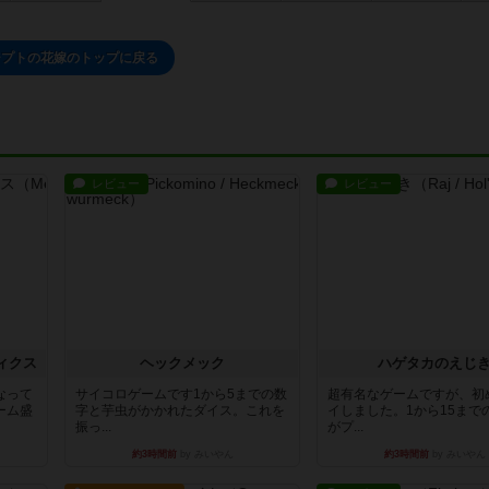
ジプトの花嫁のトップに戻る
レビュー
レビュー
ィクス
ヘックメック
ハゲタカのえじ
なって
サイコロゲームです1から5までの数
超有名なゲームですが、初
ーム盛
字と芋虫がかかれたダイス。これを
イしました。1から15まで
振っ...
がプ...
約3時間前
by みいやん
約3時間前
by みいやん