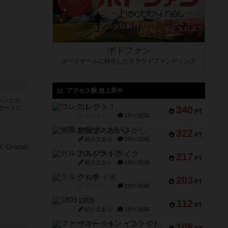
ボドファン
ボードゲームに特化したクラウドファンディング
ン
アクセス数 急上昇中
ジンビル
コレクト！
ボードに
340
PT
紹介文なし
1件の投稿
無限まちがいさがし
322
PT
紹介文あり
2件の投稿
ガルフストライク
217
PT
紹介文あり
1件の投稿
クルティボ
203
PT
紹介文なし
1件の投稿
1809
112
PT
紹介文あり
1件の投稿
ファースト・イン・フライト
108