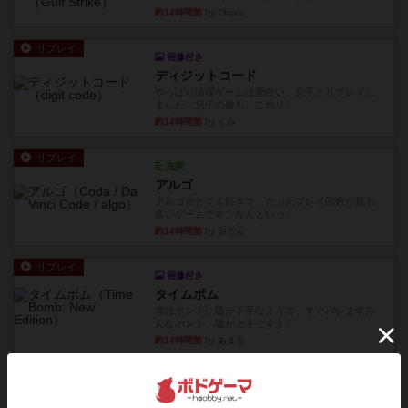
約14時間前
by Chaco
リプレイ
画像付き
ディジットコード
やっぱり論理ゲームは面白い。息子とリプレイし
ました。息子の勝ち。これリ...
約14時間前
by くみ
リプレイ
充実
アルゴ
アルゴがとても好きで、たぶんプレイ回数が最も
多いゲームです。なんといっ...
約14時間前
by おとん
リプレイ
画像付き
タイムボム
僕はホントに嘘が下手なようで、すぐバレますみ
んなホント、嘘が上手ですよ...
約14時間前
by あまる
レビュー
画像付き
タイムボム