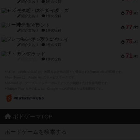
紹介文あり
1件の投稿
モズビ－ズ・レイダ－ズ
79
PT
紹介文あり
1件の投稿
リー対グラント
77
PT
紹介文あり
1件の投稿
ブレーキング・アウェイ
75
PT
紹介文あり
4件の投稿
ザ・フラッド
71
PT
紹介文なし
1件の投稿
※Apple、Apple のロゴ は、米国および他の国々で登録されたApple Inc.の商標です。
※App Store は、Apple Inc.のサービスマークです。
※Android は、グーグル インコーポレイテッドの商標または登録商標です。
※Google Play とそのロゴは、Google Inc.の商標または登録商標です。
ボドゲーマTOP
ボードゲームを検索する