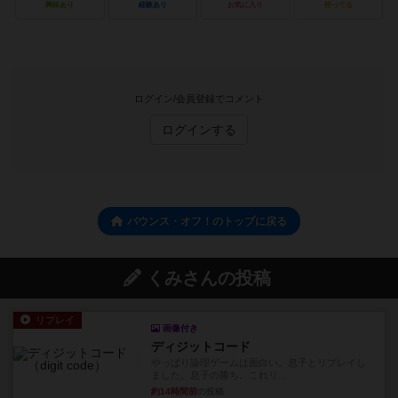
興味あり
経験あり
お気に入り
持ってる
ログイン/会員登録でコメント
ログインする
バウンス・オフ！のトップに戻る
くみさんの投稿
リプレイ
画像付き
ディジットコード
やっぱり論理ゲームは面白い。息子とリプレイし
ました。息子の勝ち。これリ...
約14時間前
の投稿