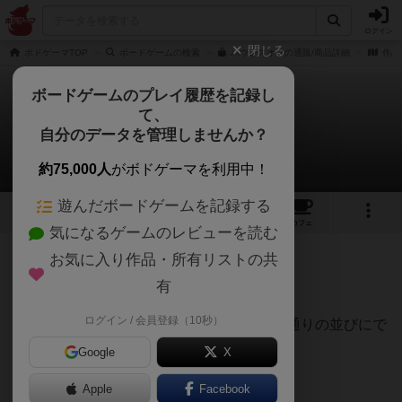
ログイン
閉じる
ボドゲーマTOP
ボードゲームの検索
バウンスオフの通販/商品詳細
作品
ボードゲームのプレイ履歴を記録し
て、
バウンス・オフ！
自分のデータを管理しませんか？
くみさんのレビュー
約75,000人
がボドゲーマを利用中！
遊んだボードゲームを記録する
5
15
176
トップ
画像
動画
レビュー
カフェ
気になるゲームのレビューを読む
お気に入り作品・所有リストの共
115名
1名
0
2ヶ月前
有
ログイン / 会員登録（10秒）
一度ピンポン球をバウンドさせて、お題の通りの並びにで
きたら、ポイント獲得…と言うゲーム。
Google
X
地味に手先の器用さが必要。
Apple
Facebook