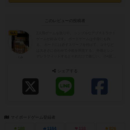
このレビューの投稿者
2人用ゲームを漁り中。 シンプルなアブストラクト
仙人
ゲームが好みです。 ボードゲームは中身にも拘
る。 カードには必ずスリーブを付けて、コマなど
は大きさに合わせて小箱を用意する。 外箱とシン
デレラフィットするとそれだけで嬉しい。 小4息子
くみ
とゲーム三昧、楽しいです。 ...
シェアする
マイボードゲーム登録者
188
1164
118
826