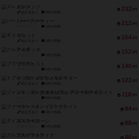
エレメンツ
232
PT
紹介文あり
4件の投稿
バー！パーティー
212
PT
紹介文なし
1件の投稿
ギョッと
154
PT
紹介文あり
1件の投稿
クルティボ
152
PT
紹介文なし
1件の投稿
ブラヴェスト
140
PT
紹介文なし
1件の投稿
ドブル：ポケットモンスター
122
PT
紹介文あり
4件の投稿
ジャンヌ・ダルク-オルレアン ドロー＆ライト
118
PT
紹介文なし
5件の投稿
ファースト・イン・フライト
94
PT
紹介文あり
3件の投稿
ダイススローン
88
PT
紹介文なし
1件の投稿
ガルフストライク
80
PT