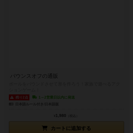
バウンスオフの通販
ボールをバウンドさせて形を作ろう！家族で遊べるアク
ションゲーム！
残り2点
1～2営業日以内に発送
日本語ルール付き/日本語版
1,980
¥
（税込）
カートに追加する