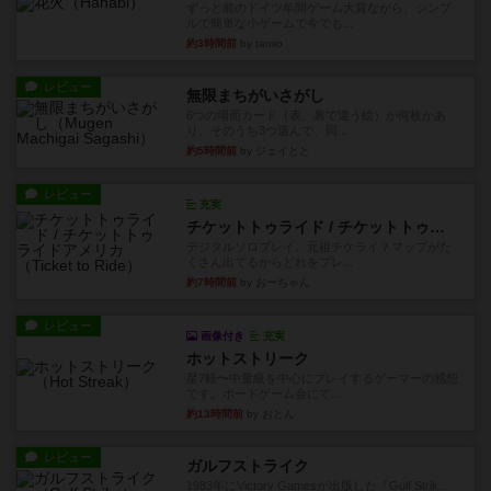
ずっと前のドイツ年間ゲーム大賞ながら、シンプ
ルで簡単な小ゲームで今でも...
約3時間前
by tamio
レビュー
無限まちがいさがし
6つの場面カード（表、裏で違う絵）が何枚かあ
り、そのうち3つ選んで、同...
約5時間前
by ジェイとと
レビュー
充実
チケットトゥライド / チケットトゥライドアメリカ
デジタルソロプレイ。元祖チケライ？マップがた
くさん出てるからどれをプレ...
約7時間前
by おーちゃん
レビュー
画像付き
充実
ホットストリーク
星7軽〜中量級を中心にプレイするゲーマーの感想
です。ボードゲーム会にて...
約13時間前
by おとん
レビュー
ガルフストライク
1983年にVictory Gamesが出版した『Gulf Strik...