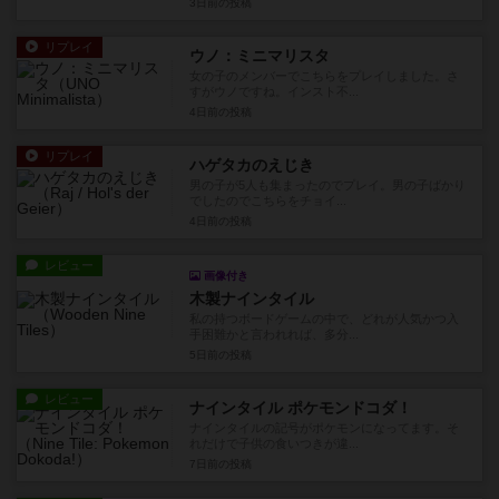
3日前
の投稿
リプレイ
ウノ：ミニマリスタ
女の子のメンバーでこちらをプレイしました。さ
すがウノですね。インスト不...
4日前
の投稿
リプレイ
ハゲタカのえじき
男の子が5人も集まったのでプレイ。男の子ばかり
でしたのでこちらをチョイ...
4日前
の投稿
レビュー
画像付き
木製ナインタイル
私の持つボードゲームの中で、どれが人気かつ入
手困難かと言われれば、多分...
5日前
の投稿
レビュー
ナインタイル ポケモンドコダ！
ナインタイルの記号がポケモンになってます。そ
れだけで子供の食いつきが違...
7日前
の投稿