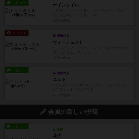
レビュー
ナインタイル
お題通りに並べたら勝ち！ただそれだけですが、
なかなか難しいですね。でも...
7日前
の投稿
リプレイ
画像付き
ウォーチェスト
久しぶりにプレイうーん、どうにも組み合わせが
悪かったなぁ。マーシャルい...
7日前
の投稿
レビュー
画像付き
ニムト
2人でプレイ。いやいや、このゲームを2人でプレ
イするなよ！とのお言葉を...
7日前
の投稿
会員の新しい投稿
レビュー
充実
花火