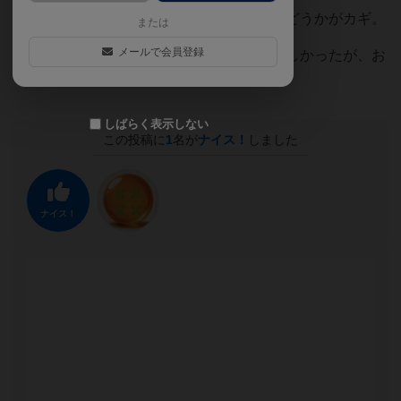
というか、力の入れ具合を一定にできるかどうかがカギ。
または
メールで会員登録
久しぶりに取り出してみてやってみると楽しかったが、お
そらく次やるのは一年後くらいだろう。
しばらく表示しない
この投稿に
1
名が
ナイス！
しました
ナイス！