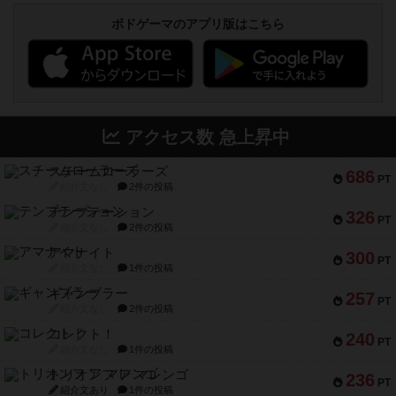
ボドゲーマのアプリ版はこちら
アクセス数 急上昇中
スチームローラーズ
686
PT
紹介文なし
2件の投稿
テンプテーション
326
PT
紹介文なし
2件の投稿
アマナイト
300
PT
紹介文なし
1件の投稿
ギャンブラー
257
PT
紹介文なし
2件の投稿
コレクト！
240
PT
紹介文なし
1件の投稿
トリオンフ ア マレンゴ
236
PT
紹介文あり
1件の投稿