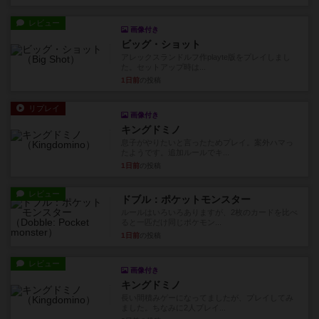
レビュー
画像付き
ビッグ・ショット
アレックスランドルフ作playte版をプレイしまし
た。セットアップ時は...
1日前
の投稿
リプレイ
画像付き
キングドミノ
息子がやりたいと言ったためプレイ。案外ハマっ
たようです。追加ルールでキ...
1日前
の投稿
レビュー
ドブル：ポケットモンスター
ルールはいろいろありますが、2枚のカードを比べ
ると一匹だけ同じポケモン...
1日前
の投稿
レビュー
画像付き
キングドミノ
長い間積みゲーになってましたが、プレイしてみ
ました。ちなみに2人プレイ...