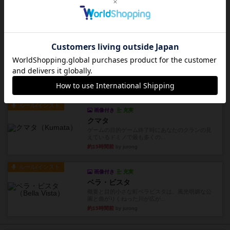
まず簡単で軽い！大人数で遊べる！それなのに小
箱！何より楽しい！！正体隠...
約14時間前
by あまる
レビュー
充実
1809
ケビン・ザッカーがデザインした１ヘクス=２マイ
ルの戦役級シリーズは以下...
約14時間前
by Chaco
ルール/インスト
画像付き
充実
クマタ
ゲームの目的ゲーム終了時にあなたのクランの見
えているドミノで最も多くの...
約15時間前
by jurong
ルール/インスト
画像付き
充実
ベラ・ビスタ
概要と目的小さな町ベラビスタは、風光明媚な公
園と曲がりくねった川が広が...
約15時間前
by jurong