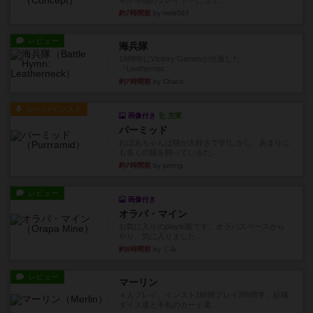
中から他のプレイヤーに当て...
約7時間前
by mob567
レビュー
海兵隊
1988年にVictory Gamesが出版した
『Leathernec...
約7時間前
by Chaco
ルール/インスト
画像付き
充実
パーミッド
おばあちゃんは猫が大好きです!しかし、あまりに
も多くの猫を飼っているた...
約7時間前
by jurong
レビュー
画像付き
オラパ・マイン
お気に入りのplayte製です。オラパスペースから
やり、気に入りました...
約8時間前
by くみ
レビュー
マーリン
４人プレイ。インスト1時間プレイ2時間半。結構
ダイス運と手札のカード運...