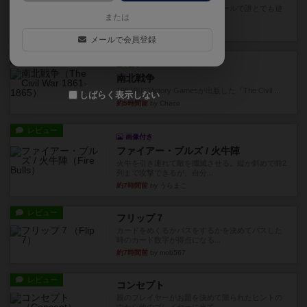
対人アナログプレイ。簡単なルールで誰とでも遊
または
べるゲーム。こんなの子ども...
約1時間前
by おーちゃん
メールで会員登録
レビュー
充実
南北戦争
1983年にVictory Gamesが出版した『The Civil ...
しばらく表示しない
約5時間前
by Chaco
レビュー
画像付き
ファイアー・ブルズ / 火牛陣
火牛を引き連れて敵を殲滅させる。縦か斜めで前2
列まで攻撃できるが、自分...
約7時間前
by うらまこ
レビュー
フリップ７
カードをめくるかパスをするかを決めてパスした
時のカード数字が得点になる...
約7時間前
by mob567
レビュー
コンセプト
親のプレイヤーがお題を決めて限られたヒントの