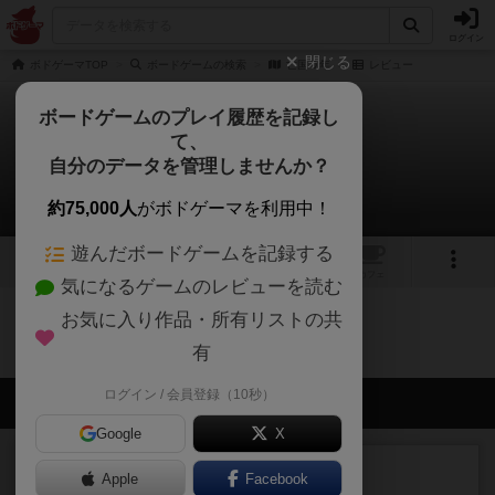
ログイン
閉じる
ボドゲーマTOP
ボードゲームの検索
亡国０年
レビュー
ボードゲームのプレイ履歴を記録し
て、
亡国０年
自分のデータを管理しませんか？
0件のレビュー
約75,000人
がボドゲーマを利用中！
遊んだボードゲームを記録する
1
トップ
画像
動画
レビュー
カフェ
気になるゲームのレビューを読む
お気に入り作品・所有リストの共
亡国０年のトップに戻る
有
ログイン / 会員登録（10秒）
会員の新しい投稿
Google
X
レビュー
充実
Apple
Facebook
オバケだぞ～