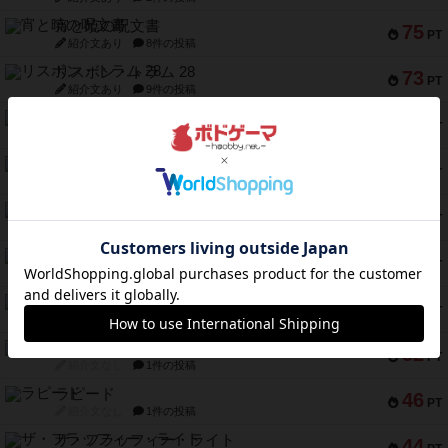
宵と暁の呪文書
75
PT
紹介文あり
8件の投稿
リスボン・トラム 28
73
PT
紹介文あり
9件の投稿
アマナイト
73
PT
紹介文なし
1件の投稿
ブラヴェスト
66
PT
紹介文なし
1件の投稿
スペクタキュラー
60
PT
紹介文なし
1件の投稿
スモールワールド
59
PT
紹介文あり
13件の投稿
ギャンブラー
58
PT
紹介文なし
2件の投稿
Bitter End ブタペスト救出作戦
52
PT
紹介文なし
1件の投稿
ラピード
46
PT
紹介文なし
1件の投稿
ザ・フラッフィー・ライト
44