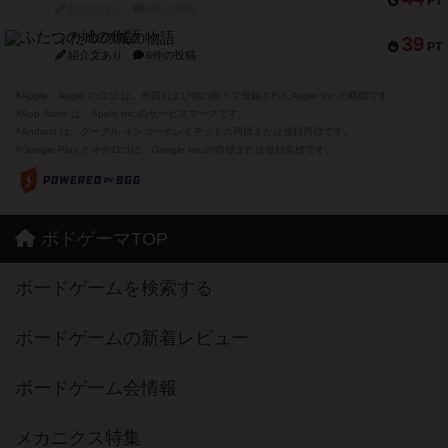
PT
紹介文なし
0件の投稿
ふたつの城の物語
39
PT
紹介文あり
6件の投稿
※Apple、Apple のロゴ は、米国および他の国々で登録されたApple Inc.の商標です。
※App Store は、Apple Inc.のサービスマークです。
※Android は、グーグル インコーポレイテッドの商標または登録商標です。
※Google Play とそのロゴは、Google Inc.の商標または登録商標です。
ボドゲーマTOP
ボードゲームを検索する
ボードゲームの新着レビュー
ボードゲーム会情報
メカニクス特集