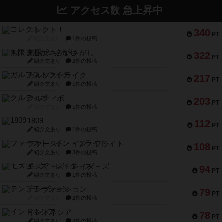
アクセス数 急上昇中
コレクト！
340
PT
紹介文なし
1件の投稿
無限まちがいさがし
322
PT
紹介文あり
2件の投稿
ガルフストライク
217
PT
紹介文あり
1件の投稿
クルティボ
203
PT
紹介文なし
1件の投稿
1809
112
PT
紹介文あり
1件の投稿
ファースト・イン・フライト
108
PT
紹介文あり
3件の投稿
モズビ－ズ・レイダ－ズ
94
PT
紹介文あり
1件の投稿
テンプテーション
79
PT
紹介文なし
2件の投稿
インドネシア
78
PT
紹介文あり
2件の投稿