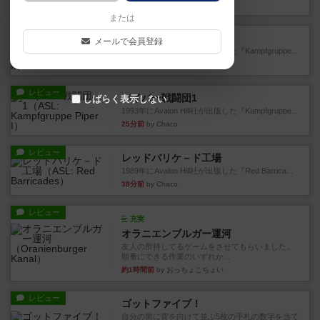
9分前
by うらまこ
または
レビュー
パイパー戦闘団2
メールで会員登録
1996年にAvalon Hill社が出版した『Kampfgruppe...
14分前
by Chaco
レビュー
パイパー戦闘団1
しばらく表示しない
1993年にAvalon Hill社が出版した『Kampfgruppe...
25分前
by Chaco
レビュー
レッドバリケ－ド工場
1989年にAvalon Hill社が出版した『Red Barrica...
38分前
by Chaco
レビュー
充実
オラニエンブルガー運河
友人の所持してるゲームをさせてもらいました。
順番にできる作業のいずれか...
約1時間前
by おっちょこちょい
レビュー
ゴットファイブ！
自分の前に背を向けて並ぶ5枚の手札の数字を当て