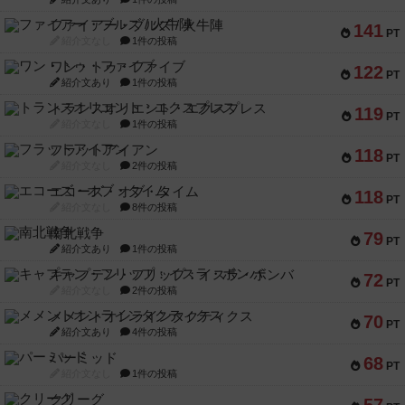
ファイアー・ブルズ / 火牛陣
141
PT
紹介文なし
1件の投稿
ワン・トゥ・ファイブ
122
PT
紹介文あり
1件の投稿
トランスオリエント・エクスプレス
119
PT
紹介文なし
1件の投稿
フラットアイアン
118
PT
紹介文なし
2件の投稿
エコーズ・オブ・タイム
118
PT
紹介文なし
8件の投稿
南北戦争
79
PT
紹介文あり
1件の投稿
キャプテン・フリップ：イスラ・ボンバ
72
PT
紹介文なし
2件の投稿
メメントオンラインタクティクス
70
PT
紹介文あり
4件の投稿
パーミッド
68
PT
紹介文なし
1件の投稿
クリーグ