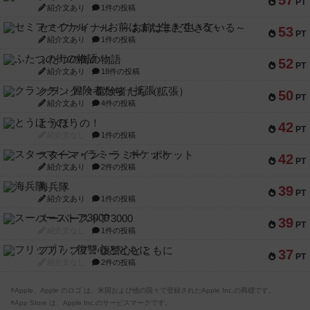
57
PT
紹介文あり
1件の投稿
セミファイナル ～お前はまだ生きている～
53
PT
紹介文あり
1件の投稿
ふたつの街の物語
52
PT
紹介文あり
18件の投稿
クランク! ：冒険者たち（拡張）
50
PT
紹介文あり
4件の投稿
とうほうの！
42
PT
紹介文なし
1件の投稿
スターマイン・ラミー ポケット
42
PT
紹介文あり
2件の投稿
海兵隊
39
PT
紹介文あり
1件の投稿
スーパーストア3000
39
PT
紹介文なし
1件の投稿
フリップ７：復讐心とともに
37
PT
紹介文なし
2件の投稿
※Apple、Apple のロゴ は、米国および他の国々で登録されたApple Inc.の商標です。
※App Store は、Apple Inc.のサービスマークです。