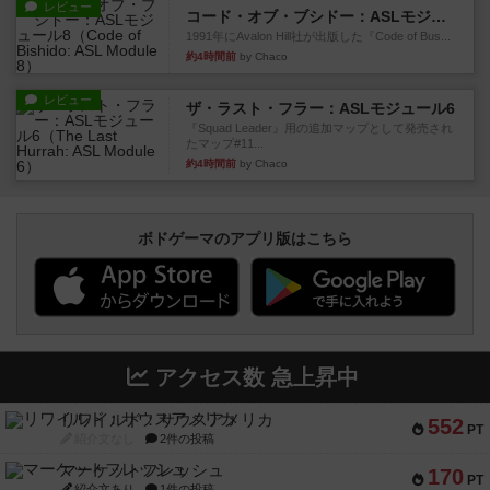
レビュー
コード・オブ・ブシドー：ASLモジュール8
1991年にAvalon Hill社が出版した『Code of Bus...
約4時間前
by Chaco
レビュー
ザ・ラスト・フラー：ASLモジュール6
『Squad Leader』用の追加マップとして発売され
たマップ#11...
約4時間前
by Chaco
ボドゲーマのアプリ版はこちら
アクセス数 急上昇中
リワイルド：サウスアメリカ
552
PT
紹介文なし
2件の投稿
マーケットフレッシュ
170
PT
紹介文あり
1件の投稿