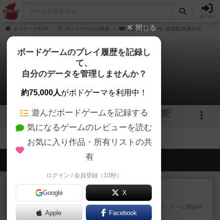
ログイン
閉じる
ボドゲーマTOP
ボードゲームの検索
亡国０年
拡張版/関連作品
ボードゲームのプレイ履歴を記録し
て、
亡国０年
自分のデータを管理しませんか？
拡張/関連作品 0件
約75,000人
がボドゲーマを利用中！
遊んだボードゲームを記録する
1
トップ
画像
動画
レビュー
カフェ
気になるゲームのレビューを読む
お気に入り作品・所有リストの共
有
会員の新しい投稿
ログイン / 会員登録（10秒）
レビュー
画像付き
充実
Google
X
フィッシェン2
ゲームの流れはフィッシェンだが、ゲーム開始時
Apple
Facebook
はペリカンとエビの2スート...