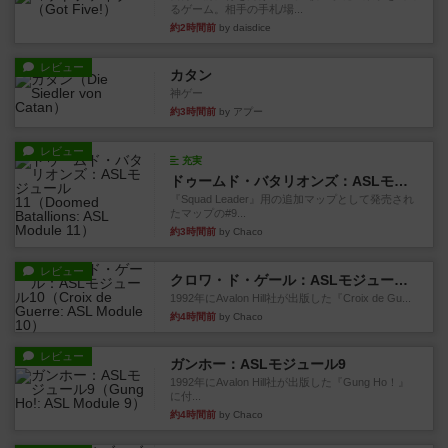
るゲーム。相手の手札/場...
約2時間前
by daisdice
レビュー
カタン
神ゲー
約3時間前
by アプー
レビュー
充実
ドゥームド・バタリオンズ：ASLモジュール11
『Squad Leader』用の追加マップとして発売され
たマップの#9...
約3時間前
by Chaco
レビュー
クロワ・ド・ゲール：ASLモジュール10
1992年にAvalon Hill社が出版した『Croix de Gu...
約4時間前
by Chaco
レビュー
ガンホー：ASLモジュール9
1992年にAvalon Hill社が出版した『Gung Ho！』
に付...
約4時間前
by Chaco