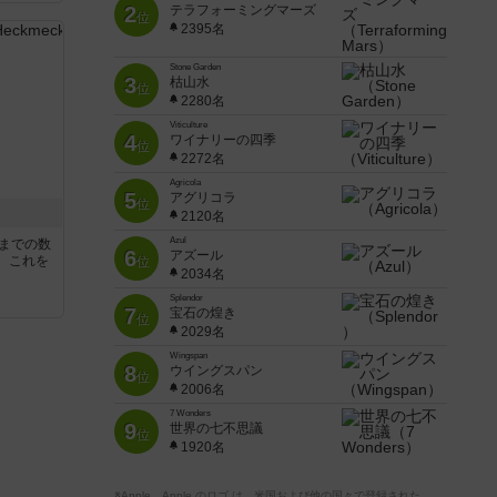
2
テラフォーミングマーズ
位
2395名
Stone Garden
3
枯山水
位
2280名
Viticulture
4
ワイナリーの四季
位
2272名
Agricola
5
アグリコラ
位
2120名
Azul
5までの数
6
アズール
。これを
位
2034名
Splendor
7
宝石の煌き
位
2029名
Wingspan
8
ウイングスパン
位
2006名
7 Wonders
9
世界の七不思議
位
1920名
※Apple、Apple のロゴ は、米国および他の国々で登録された