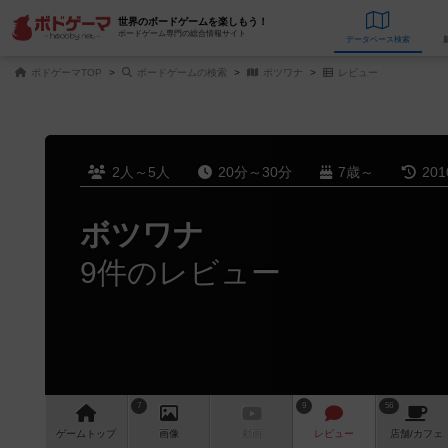
世界のボードゲームを楽しもう！
ボードゲーム専門の総合情報サイト
データベース
検
ボドゲーマTOP
ボードゲームの検索
ボツワナ
レビュー
2人～5人
20分～30分
7歳～
20
ボツワナ
9件のレビュー
7
9
56
ゲーム
トップ
画像
動画
レビュー
店舗/
カフェ