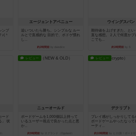
エージェントアベニュー
ウイングスパン
シンプ
追いついたら勝ち。シンプルな ルー
期待値を上げすぎた、とい
♪(＾
ルとで直感的な 目的で、ボドゲ慣れ
直な感想。２人で何度かプ
し...
こでも...
約2時間前
by daisdice
約3時間前
by S
レビュー
レビュー
ニューオールド
デクリプト
カード
ボードゲームを1,000個以上持って
プレイ感がしっかりしてる
」 状
いるユーザー視点で良かった点と悪
ボードゲームやったなって
か...
ーティ...
d）
約9時間前
by オグランド（Oguland）
約10時間前
by ヒロ(新！ボードゲ