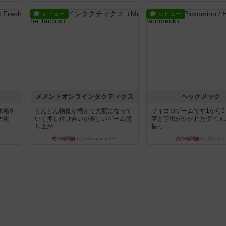
レビュー
レビュー
ュ
メメントオンラインタクティクス
ヘックメック
木箱を
どんどん物量が増えて大変になって
サイコロゲームです1から
大化
いく押し付け合いが楽しいゲーム盛
字と芋虫がかかれたダイス
り上が...
振っ...
約16時間前
by nekomanma222
約18時間前
by みいやん