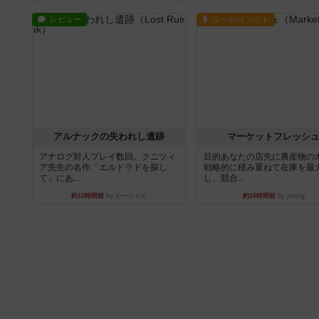
レビュー
ルール/インスト
アルナックの失われし遺跡
マーケットフレッシ
アナログ対人プレイ数回。クニツィ
目的あなたの店先に農産物の
ア先生の名作「エルドラドを探し
戦略的に積み重ねて在庫を最
て」にあ...
し、競合...
約12時間前
by おーちゃん
約16時間前
by jurong