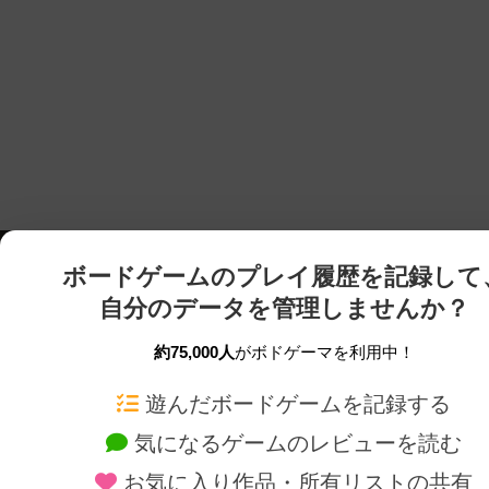
ボードゲームのプレイ履歴を記録して
自分のデータを管理しませんか？
約75,000人
がボドゲーマを利用中！
ボドゲーマTOP
ボードゲーム通販
遊んだボードゲームを記録する
気になるゲームのレビューを読む
ボードゲームを検索する
新作・再入荷情報
お気に入り作品・所有リストの共有
ボードゲームの新着レビュー
定番ボードゲームの通販