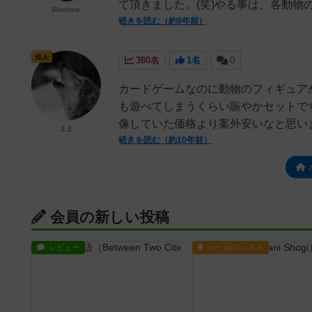
て頂きました。(笑)やる事は、各動物の
Bluebear
続きを読む（約9年前）
仙人
380名
1名
0
カードゲームなのに動物のフィギュア
も遊べてしまうくらい賑やかセットで
像していた価格より案外安いなと思いま
まま
続きを読む（約10年前）
会員の新しい投稿
レビュー
ルール/インスト