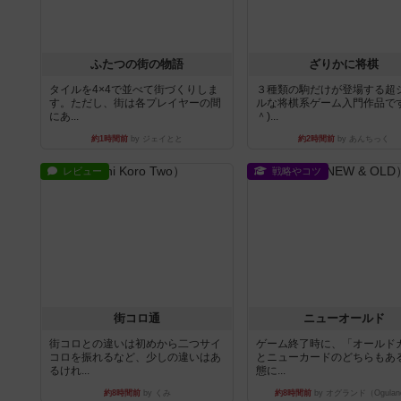
ふたつの街の物語
ざりかに将棋
タイルを4×4で並べて街づくりしま
３種類の駒だけが登場する超
す。ただし、街は各プレイヤーの間
ルな将棋系ゲーム入門作品です
にあ...
＾)...
約1時間前
by ジェイとと
約2時間前
by あんちっく
レビュー
戦略やコツ
街コロ通
ニューオールド
街コロとの違いは初めから二つサイ
ゲーム終了時に、「オールド
コロを振れるなど、少しの違いはあ
とニューカードのどちらもある
るけれ...
態に...
約8時間前
by くみ
約8時間前
by オグランド（Ogulan