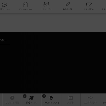
索
新着レビュー
ボードゲーム会
コミュニティ
掲示板一覧
10年～
1
3
リプレイ
日記
戦略
・コツ
ルール
/インスト
掲示板
拡張/関連
作
次