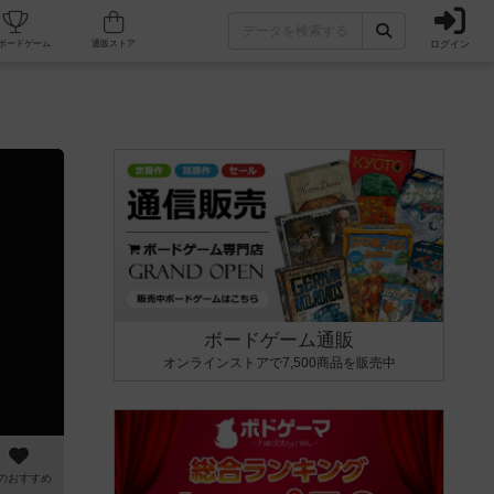
ログイン
カフェ/店舗
人気ボードゲーム
通販ストア
ボードゲーム通販
オンラインストアで7,500商品を販売中
のおすすめ