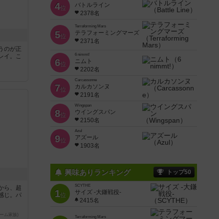
4
バトルライン
位
2378名
Terraforming Mars
5
テラフォーミングマーズ
位
2371名
うのが正
6 nimmt!
レイ。こ
6
ニムト
位
2202名
Carcassonne
7
カルカソンヌ
位
2191名
Wingspan
8
ウイングスパン
位
2150名
Azul
9
アズール
位
1903名
興味ありランキング
トップ50
SCYTHE
から、超
1
サイズ -大鎌戦役-
感じ。パ
位
2415名
ーム家族)
Terraforming Mars