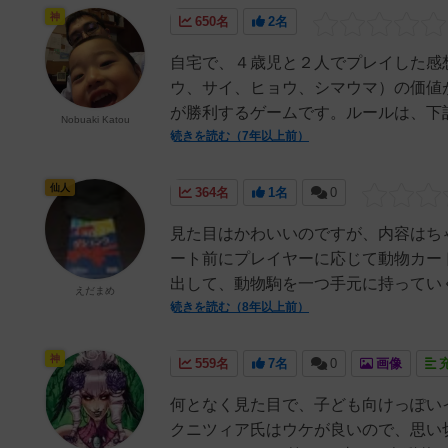
神
650名
2名
自宅で、４歳児と２人でプレイした感
ウ、サイ、ヒョウ、シマウマ）の価値
が勝利するゲームです。ルールは、下記U
Nobuaki Katou
続きを読む（7年以上前）
仙人
364名
1名
0
見た目はかわいいのですが、内容はち
ート前にプレイヤーに応じて動物カー
出して、動物駒を一つ手元に持っていく
えだまめ
続きを読む（8年以上前）
神
559名
7名
0
画像
何となく見た目で、子ども向けっぽい
クニツィア氏はウケが良いので、思い