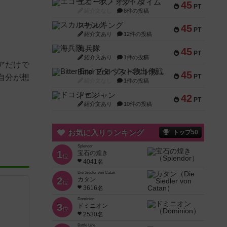
エコーズ・オブ・タイム
45
PT
紹介文なし
8件の投稿
スカルキング
45
PT
紹介文あり
12件の投稿
海兵隊
45
PT
紹介文あり
1件の投稿
アだけで
Bitter End ブタペスト救出作戦
45
自分が想
PT
紹介文なし
1件の投稿
ドコジャン
42
PT
紹介文あり
10件の投稿
お気に入りランキング
トップ50
Splendor
1
宝石の煌き
位
4041名
Die Siedler von Catan
2
カタン
位
3616名
Dominion
3
ドミニオン
位
2530名
Battle Line