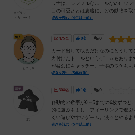
ワナは、シンプルなルールなのにウン
目の可愛さとは裏腹に、どの動物を取る
オグランド
（Oguland）
続きを読む（4年以上前）
仙人
475名
0名
0
カード出して取るだけなのにどうして
力付けたトールというゲームもありま
が猛烈にキャッチー。子供のウケももち
おつくり
続きを読む（5年弱前）
皇帝
308名
1名
0
各動物の数字が0～5までの6枚ずつと
的に遊ぶもよし、フィーリングで遊ぶ
くい遊びやすいゲーム。淡々とやるより
ぱと
続きを読む（5年以上前）