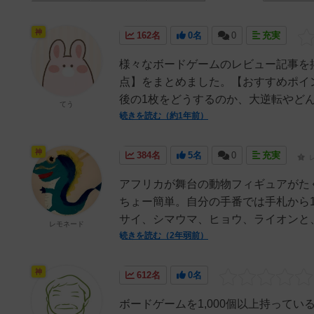
神
162名
0名
0
充実
様々なボードゲームのレビュー記事を
点】をまとめました。【おすすめポイ
後の1枚をどうするのか、大逆転やどん
てう
続きを読む（約1年前）
神
384名
5名
0
充実
アフリカが舞台の動物フィギュアがた
ちょー簡単。自分の手番では手札から
サイ、シマウマ、ヒョウ、ライオンと、
レモネード
続きを読む（2年弱前）
神
612名
0名
ボードゲームを1,000個以上持って