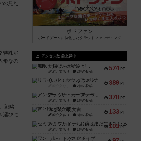
アの見た
ボドファン
ボードゲームに特化したクラウドファンディング
？特殊能
アクセス数 急上昇中
人形なの
無限まちがいさがし
574
PT
紹介文あり
2件の投稿
リワイルド：サウスアメリカ
389
PT
紹介文なし
2件の投稿
アンダー・ザ・テーブラー
378
PT
紹介文あり
1件の投稿
、戦略
宵と暁の呪文書
133
PT
を選びに
紹介文あり
8件の投稿
セミファイナル ～お前はまだ生きている～
103
PT
紹介文あり
1件の投稿
ワン・トゥ・ファイブ
97