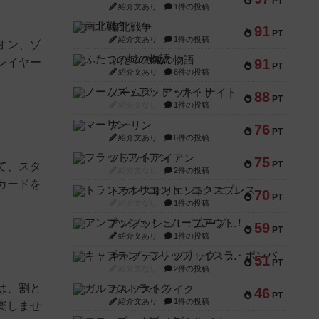
PT
紹介文あり
1件の投稿
南北戦争
91
PT
紹介文あり
1件の投稿
オン、ゾ
ふたつの城の物語
レイヤー
91
PT
紹介文あり
6件の投稿
ノームズ・アット・ナイト
88
PT
紹介文なし
1件の投稿
マーリン
76
PT
紹介文あり
6件の投稿
フラットアイアン
75
PT
て、スタ
紹介文なし
2件の投稿
カードを
トランスオリエント・エクスプレス
70
PT
紹介文なし
1件の投稿
アンブッシュ！：ムーブアウト！
59
PT
紹介文あり
1件の投稿
キャプテン・フリップ：イスラ・ボンバ
51
PT
紹介文なし
2件の投稿
は、割と
ガルフストライク
46
PT
紹介文あり
1件の投稿
楽しませ