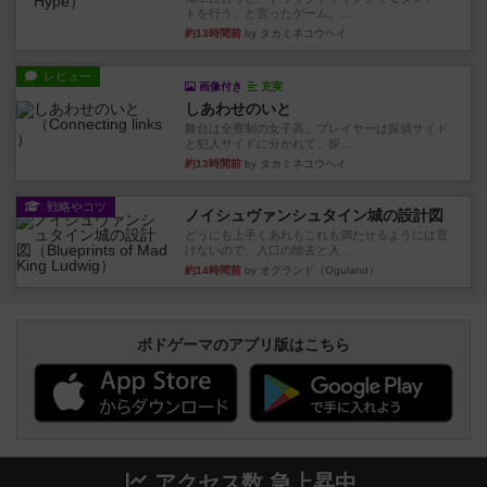
トを行う、と言ったゲーム。...
約13時間前
by タカミネコウヘイ
レビュー
画像付き
充実
しあわせのいと
舞台は全寮制の女子高。プレイヤーは探偵サイド
と犯人サイドに分かれて、探...
約13時間前
by タカミネコウヘイ
戦略やコツ
ノイシュヴァンシュタイン城の設計図
どうにも上手くあれもこれも満たせるようには置
けないので、入口の除去と入...
約14時間前
by オグランド（Oguland）
ボドゲーマのアプリ版はこちら
アクセス数 急上昇中