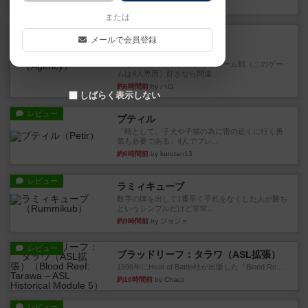
約3時間前
by ぽっぽーくるっぽー
または
レビュー
充実
メールで会員登録
エージェンシー
トリックテイキング好きで、チーム戦（このゲー
ムは4人専用）好きなら間違...
約6時間前
by ハロ
しばらく表示しない
レビュー
プティル
「時として、子犬や子猫の為に雷の近くに行く勇
気も必要である」4人でプレ...
約6時間前
by kurotan13
レビュー
ラミィキューブ
数字の牌を出して1番早く手札をなくした人が勝ち
というシンプルだけど非常...
約9時間前
by ジョジョ
レビュー
ブラッドリーフ：タラワ（ASL拡張）
1996年にHeat of Battle社が出版した『Blood Re...
約10時間前
by Chaco
レビュー