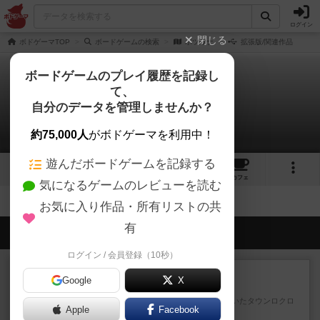
ログイン
閉じる
ボドゲーマTOP
ボードゲームの検索
ボツワナ
拡張版/関連作品
ボードゲームのプレイ履歴を記録し
て、
ボツワナ
自分のデータを管理しませんか？
拡張/関連作品 0件
約75,000人
がボドゲーマを利用中！
遊んだボードゲームを記録する
7
9
56
トップ
画像
動画
レビュー
カフェ
気になるゲームのレビューを読む
お気に入り作品・所有リストの共
有
会員の新しい投稿
ログイン / 会員登録（10秒）
レビュー
充実
Google
X
カブラン
以前オインクゲームスから出ていたタウンロクロ
Apple
Facebook
クというゲームのリメイク版...