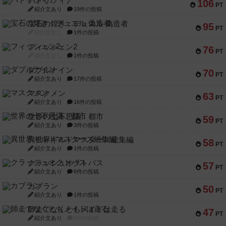
パトリツィア
106
PT
紹介文あり
19件の投稿
宝石の煌き：デュエル 偽造者
95
PT
紹介文なし
1件の投稿
フィッシェン2
76
PT
紹介文なし
1件の投稿
ダブルナイン
70
PT
紹介文あり
17件の投稿
マスクメン
63
PT
紹介文あり
16件の投稿
世界の七不思議：都市
59
PT
紹介文あり
3件の投稿
異世界ギルドマスターズ総集編
58
PT
紹介文あり
1件の投稿
クラッシュオクトパス
57
PT
紹介文あり
8件の投稿
カブラン
50
PT
紹介文あり
1件の投稿
師走でなくともメイドは走る
47
PT
紹介文あり
0件の投稿