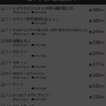
ノイシュヴァンシュタイン城の設計図
369
PT
紹介文あり
3件の投稿
フリップ７：復讐心とともに
360
PT
紹介文なし
2件の投稿
ドゥームド・バタリオンズ：ASLモジュール11
244
PT
紹介文あり
1件の投稿
海賊と商人
238
PT
紹介文あり
4件の投稿
コンテナ
229
PT
紹介文なし
1件の投稿
プティル
177
PT
紹介文あり
2件の投稿
AIスペース・パズル
169
PT
紹介文あり
2件の投稿
パーラ
142
PT
紹介文なし
3件の投稿
クロス・オブ・アイアン
118
PT
紹介文あり
3件の投稿