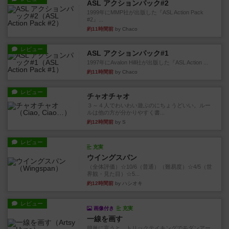
ASL アクションパック#2
1999年にMMP社が出版した『ASL Action Pack
#2』...
約11時間前
by Chaco
レビュー
ASL アクションパック#1
1997年にAvalon Hill社が出版した『ASL Action ...
約11時間前
by Chaco
レビュー
チャオチャオ
３～４人でわいわい遊ぶのにちょうどいい。ルー
ルは他の方が分かりやすく書...
約12時間前
by S
レビュー
充実
ウイングスパン
（全体評価）☆10/6（普通）（難易度）☆4/5（世
界観・見た目）☆5...
約12時間前
by ハシオキ
レビュー
画像付き
充実
一線を画す
簡単に言うと、トリックテイキングでモダンアー