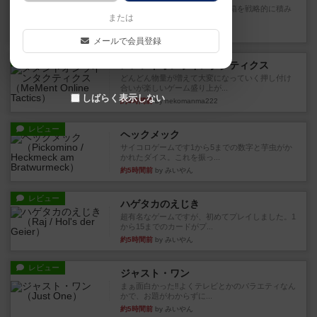
目的あなたの店先に農産物の木箱を戦略的に積み
または
重ねて在庫を最大化し、競合...
約3時間前
by jurong
メールで会員登録
レビュー
メメントオンラインタクティクス
どんどん物量が増えて大変になっていく押し付け
合いが楽しいゲーム盛り上が...
しばらく表示しない
約4時間前
by nekomanma222
レビュー
ヘックメック
サイコロゲームです1から5までの数字と芋虫がか
かれたダイス。これを振っ...
約5時間前
by みいやん
レビュー
ハゲタカのえじき
超有名なゲームですが、初めてプレイしました。1
から15までのカードがプ...
約5時間前
by みいやん
レビュー
ジャスト・ワン
まぁ面白かった‼️よくテレビとかのバラエティなん
かで、お題がわからずに...
約5時間前
by みいやん