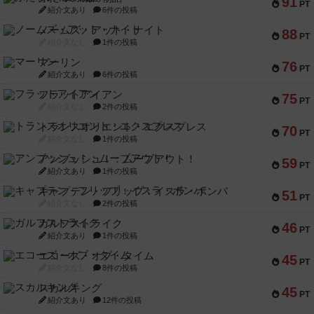
91
PT
紹介文あり
6件の投稿
ノームズ・アット・ナイト
88
PT
紹介文なし
1件の投稿
マーリン
76
PT
紹介文あり
6件の投稿
フラットアイアン
75
PT
紹介文なし
2件の投稿
トランスオリエント・エクスプレス
70
PT
紹介文なし
1件の投稿
アンブッシュ！：ムーブアウト！
59
PT
紹介文あり
1件の投稿
キャプテン・フリップ：イスラ・ボンバ
51
PT
紹介文なし
2件の投稿
ガルフストライク
46
PT
紹介文あり
1件の投稿
エコーズ・オブ・タイム
45
PT
紹介文なし
8件の投稿
スカルキング
45
PT
紹介文あり
12件の投稿