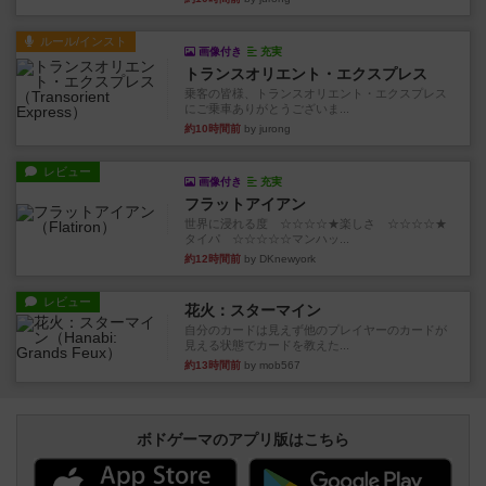
ルール/インスト
画像付き
充実
トランスオリエント・エクスプレス
乗客の皆様、トランスオリエント・エクスプレス
にご乗車ありがとうございま...
約10時間前
by jurong
レビュー
画像付き
充実
フラットアイアン
世界に浸れる度 ☆☆☆☆★楽しさ ☆☆☆☆★
タイパ ☆☆☆☆☆マンハッ...
約12時間前
by DKnewyork
レビュー
花火：スターマイン
自分のカードは見えず他のプレイヤーのカードが
見える状態でカードを教えた...
約13時間前
by mob567
ボドゲーマのアプリ版はこちら