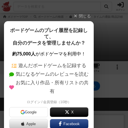
ログイン
閉じる
ボドゲーマTOP
ボードゲームの検索
ブック・オブ・タイムの通販/商品詳細
ボードゲームのプレイ履歴を記録し
て、
ブック・オブ・タイム
自分のデータを管理しませんか？
0件の動画
約75,000人
がボドゲーマを利用中！
遊んだボードゲームを記録する
1
3
30
トップ
画像
動画
レビュー
カフェ
気になるゲームのレビューを読む
お気に入り作品・所有リストの共
ブック・オブ・タイムのトップに戻る
有
ログイン / 会員登録（10秒）
会員の新しい投稿
Google
X
ルール/インスト
画像付き
充実
Apple
Facebook
マーケットフレッシュ