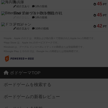
海兵隊
45
PT
紹介文あり
1件の投稿
Bitter End ブタペスト救出作戦
45
PT
紹介文なし
1件の投稿
ドコジャン
42
PT
紹介文あり
10件の投稿
※Apple、Apple のロゴ は、米国および他の国々で登録されたApple Inc.の商標です。
※App Store は、Apple Inc.のサービスマークです。
※Android は、グーグル インコーポレイテッドの商標または登録商標です。
※Google Play とそのロゴは、Google Inc.の商標または登録商標です。
ボドゲーマTOP
ボードゲームを検索する
ボードゲームの新着レビュー