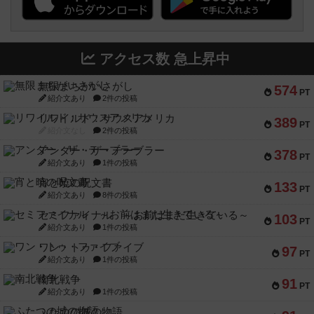
アクセス数 急上昇中
無限まちがいさがし
574
PT
紹介文あり
2件の投稿
リワイルド：サウスアメリカ
389
PT
紹介文なし
2件の投稿
アンダー・ザ・テーブラー
378
PT
紹介文あり
1件の投稿
宵と暁の呪文書
133
PT
紹介文あり
8件の投稿
セミファイナル ～お前はまだ生きている～
103
PT
紹介文あり
1件の投稿
ワン・トゥ・ファイブ
97
PT
紹介文あり
1件の投稿
南北戦争
91
PT
紹介文あり
1件の投稿
ふたつの城の物語