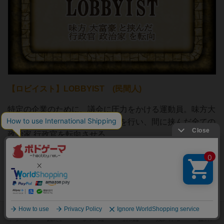
【ロビイスト】LOBBYIST (民間人)
特定の企業のために、議会に圧力をかける運動員。味方大
富豪の命令を受け、ロビー活動を行い、間に挟んだ全ての
政治家 行政官を転向させる。