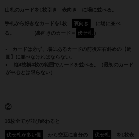
山札のカードを1枚引き 表向き に場に並べる。
手札から好きなカードを1枚
裏向き
に場に並べ
る。 (裏向きのカード＝
伏せ札
)
カードは必ず、場にあるカードの前後左右斜めの【周
囲】に並べなければならない。
縦4枚横4枚の範囲でカードを並べる。（最初のカード
が中心とは限らない）
②
16枚全てが並び終わると
伏せ札が多い側
から交互に自分の
伏せ札
を1枚表