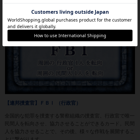
【連邦捜査官】ＦＢＩ （行政官）
全国的な犯罪を捜査する警察組織の捜査官。行政官で唯一
民間人を転向させ、協力させることができるカード。民間
人を協力させることで、その後、様々な作戦を展開するこ
とに繋がります。