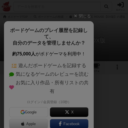
ログイン
閉じる
ボドゲーマTOP
ボードゲームの検索
BLACK WHITE HOUSE【DX版】の通販
ボードゲームのプレイ履歴を記録し
て、
ブラックホワイトハウス：DX版
自分のデータを管理しませんか？
リョウさんのルール/インスト
約75,000人
がボドゲーマを利用中！
遊んだボードゲームを記録する
11
2
2
トップ
画像
動画
レビュー
カフェ
気になるゲームのレビューを読む
お気に入り作品・所有リストの共
227名
0名
0
約4年前
有
ブラックホワイトハウス
ログイン / 会員登録（10秒）
公式ルール
Google
X
Apple
Facebook
ゲームカード 16枚