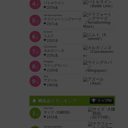
4
バトルライン
位
2378名
Terraforming Mars
5
テラフォーミングマーズ
位
2371名
6 nimmt!
6
ニムト
位
2202名
Carcassonne
7
カルカソンヌ
位
2191名
Wingspan
8
ウイングスパン
位
2150名
Azul
9
アズール
位
1903名
興味ありランキング
トップ50
SCYTHE
1
サイズ -大鎌戦役-
位
2415名
Terraforming Mars