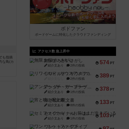
ボドファン
ボードゲームに特化したクラウドファンディング
アクセス数 急上昇中
でも指摘
無限まちがいさがし
574
力な鳥(カ
PT
紹介文あり
2件の投稿
リワイルド：サウスアメリカ
389
PT
紹介文なし
2件の投稿
アンダー・ザ・テーブラー
378
PT
紹介文あり
1件の投稿
宵と暁の呪文書
133
PT
紹介文あり
8件の投稿
セミファイナル ～お前はまだ生きている～
103
PT
紹介文あり
1件の投稿
ワン・トゥ・ファイブ
97