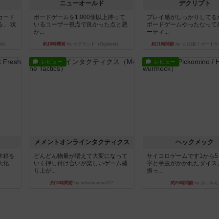
ニューオールド
デクリプト
カード
ボードゲームを1,000個以上持って
プレイ感がしっかりしてる
」 状
いるユーザー視点で良かった点と悪
ボードゲームやったなって
か...
ーティ...
nd）
約10時間前
by オグランド（Oguland）
約11時間前
by ヒロ(新！ボードゲ
レビュー
レビュー
ュ
メメントオンラインタクティクス
ヘックメック
木箱を
どんどん物量が増えて大変になって
サイコロゲームです1から
大化
いく押し付け合いが楽しいゲーム盛
字と芋虫がかかれたダイス
り上が...
振っ...
約18時間前
by nekomanma222
約20時間前
by みいやん