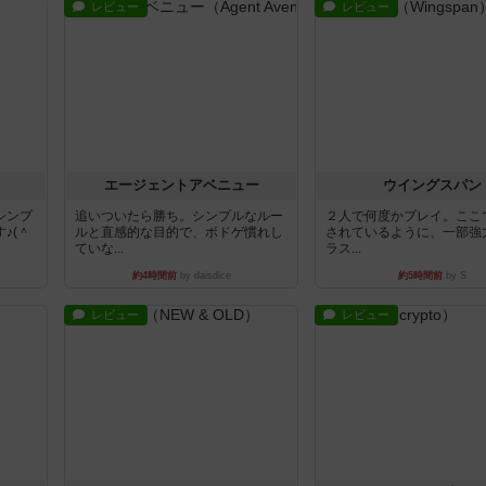
レビュー
レビュー
エージェントアベニュー
ウイングスパン
シンプ
追いついたら勝ち。シンプルなルー
２人で何度かプレイ。ここ
♪(＾
ルと直感的な目的で、ボドゲ慣れし
されているように、一部強
ていな...
ラス...
約4時間前
by daisdice
約5時間前
by S
レビュー
レビュー