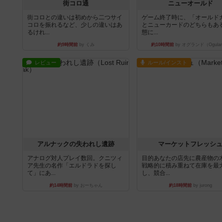
街コロ通
ニューオールド
街コロとの違いは初めから二つサイ
ゲーム終了時に、「オールド
コロを振れるなど、少しの違いはあ
とニューカードのどちらもある
るけれ...
態に...
約9時間前
by くみ
約10時間前
by オグランド（Ogula
レビュー
ルール/インスト
アルナックの失われし遺跡
マーケットフレッシ
アナログ対人プレイ数回。クニツィ
目的あなたの店先に農産物の
ア先生の名作「エルドラドを探し
戦略的に積み重ねて在庫を最
て」にあ...
し、競合...
約14時間前
by おーちゃん
約18時間前
by jurong