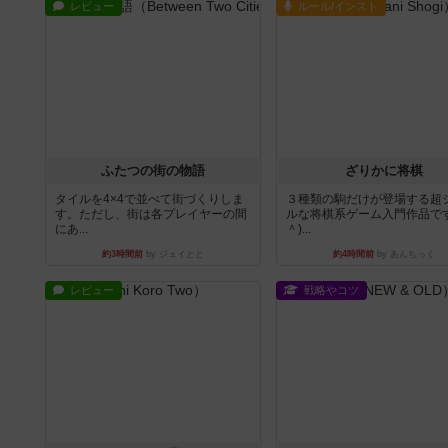
レビュー
ルール/インスト
ふたつの街の物語
ざりかに将棋
タイルを4×4で並べて街づくりしま
３種類の駒だけが登場する超
す。ただし、街は各プレイヤーの間
ルな将棋系ゲーム入門作品です
にあ...
＾)...
約3時間前
by ジェイとと
約4時間前
by あんちっく
レビュー
戦略やコツ