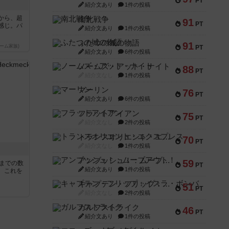
PT
紹介文あり
1件の投稿
から、超
南北戦争
91
PT
感じ。パ
紹介文あり
1件の投稿
ふたつの城の物語
91
ーム家族)
PT
紹介文あり
6件の投稿
ノームズ・アット・ナイト
88
PT
紹介文なし
1件の投稿
マーリン
76
PT
紹介文あり
6件の投稿
フラットアイアン
75
PT
紹介文なし
2件の投稿
トランスオリエント・エクスプレス
70
PT
紹介文なし
1件の投稿
アンブッシュ！：ムーブアウト！
59
5までの数
PT
紹介文あり
1件の投稿
。これを
キャプテン・フリップ：イスラ・ボンバ
51
PT
紹介文なし
2件の投稿
ガルフストライク
46
PT
紹介文あり
1件の投稿