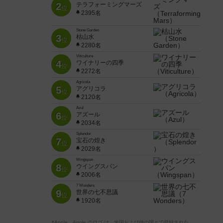
2
テラフォーミングマーズ
位
2395名
Stone Garden
3
枯山水
位
2280名
Viticulture
4
ワイナリーの四季
位
2272名
Agricola
5
アグリコラ
位
2120名
Azul
6
アズール
位
2034名
Splendor
7
宝石の煌き
位
2029名
Wingspan
8
ウイングスパン
位
2006名
7 Wonders
9
世界の七不思議
位
1920名
※Apple、Apple のロゴ は、米国および他の国々で登録された