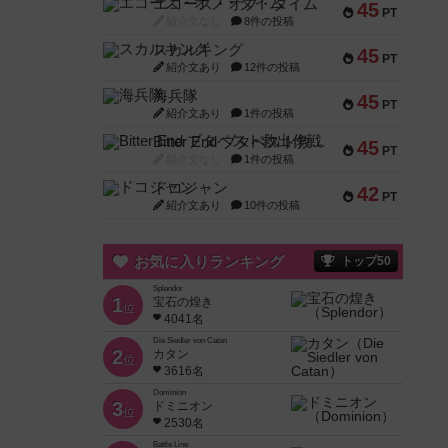
エコーズ・オブ・タイム
45
PT
紹介文なし
8件の投稿
スカルキング
45
PT
紹介文あり
12件の投稿
海兵隊
45
PT
紹介文あり
1件の投稿
Bitter End ブタペスト救出作戦
45
PT
紹介文なし
1件の投稿
ドコジャン
42
PT
紹介文あり
10件の投稿
お気に入りランキング
トップ50
Splendor
1
宝石の煌き
位
4041名
Die Siedler von Catan
2
カタン
位
3616名
Dominion
3
ドミニオン
位
2530名
Battle Line