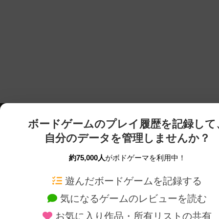
ボードゲームのプレイ履歴を記録して
自分のデータを管理しませんか？
約75,000人
がボドゲーマを利用中！
ボドゲーマTOP
ボードゲーム通販
遊んだボードゲームを記録する
気になるゲームのレビューを読む
ボードゲームを検索する
新作・再入荷情報
お気に入り作品・所有リストの共有
ボードゲームの新着レビュー
定番ボードゲームの通販