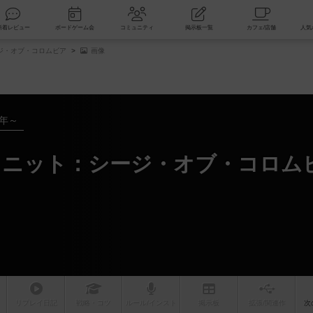
索
新着レビュー
ボードゲーム会
コミュニティ
掲示板一覧
ジ・オブ・コロムビア
画像
3年～
ィニット：シージ・オブ・コロム
リプレイ
日記
戦略
・コツ
ルール
/インスト
掲示板
拡張/関連
作
次