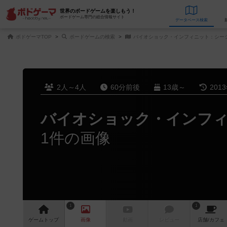
世界のボードゲームを楽しもう！
ボードゲーム専門の総合情報サイト
データベース
検
ボドゲーマTOP
ボードゲームの検索
バイオショック・インフィニット：シー
2人～4人
60分前後
13歳～
201
バイオショック・インフ
1件の画像
1
1
ゲーム
トップ
画像
動画
レビュー
店舗/
カフェ