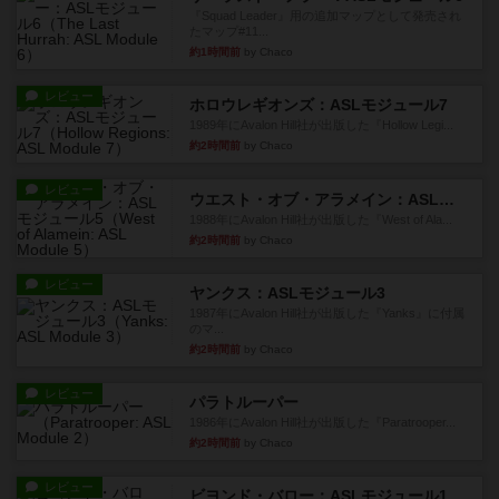
『Squad Leader』用の追加マップとして発売され
たマップ#11...
約1時間前
by Chaco
レビュー
ホロウレギオンズ：ASLモジュール7
1989年にAvalon Hill社が出版した『Hollow Legi...
約2時間前
by Chaco
レビュー
ウエスト・オブ・アラメイン：ASLモジュール5
1988年にAvalon Hill社が出版した『West of Ala...
約2時間前
by Chaco
レビュー
ヤンクス：ASLモジュール3
1987年にAvalon Hill社が出版した『Yanks』に付属
のマ...
約2時間前
by Chaco
レビュー
パラトルーパー
1986年にAvalon Hill社が出版した『Paratrooper...
約2時間前
by Chaco
レビュー
ビヨンド・バロー：ASLモジュール1