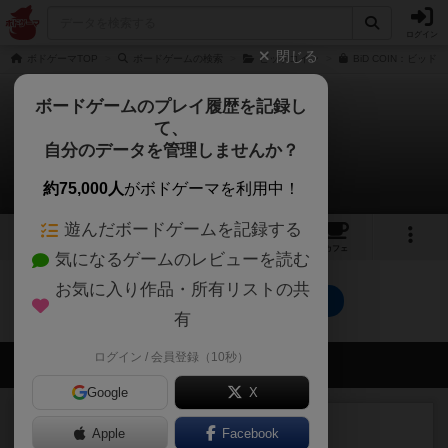
ログイン
閉じる
ボドゲーマTOP
ボードゲームの検索
ビッドコイン
BiD COIN：ビッ
ボードゲームのプレイ履歴を記録し
て、
ビッドコイン：新版
自分のデータを管理しませんか？
0件のレビュー
約75,000人
がボドゲーマを利用中！
遊んだボードゲームを記録する
1
2
トップ
画像
動画
レビュー
カフェ
気になるゲームのレビューを読む
お気に入り作品・所有リストの共
ビッドコイン：新版のトップに戻る
有
ログイン / 会員登録（10秒）
会員の新しい投稿
Google
X
レビュー
カタン
Apple
Facebook
神ゲー