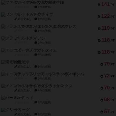
ファイアー・ブルズ / 火牛陣
141
PT
紹介文なし
1件の投稿
ワン・トゥ・ファイブ
122
PT
紹介文あり
1件の投稿
トランスオリエント・エクスプレス
119
PT
紹介文なし
1件の投稿
フラットアイアン
118
PT
紹介文なし
2件の投稿
エコーズ・オブ・タイム
118
PT
紹介文なし
8件の投稿
南北戦争
79
PT
紹介文あり
1件の投稿
キャプテン・フリップ：イスラ・ボンバ
72
PT
紹介文なし
2件の投稿
メメントオンラインタクティクス
70
PT
紹介文あり
4件の投稿
パーミッド
68
PT
紹介文なし
1件の投稿
クリーグ
57
PT
紹介文あり
1件の投稿