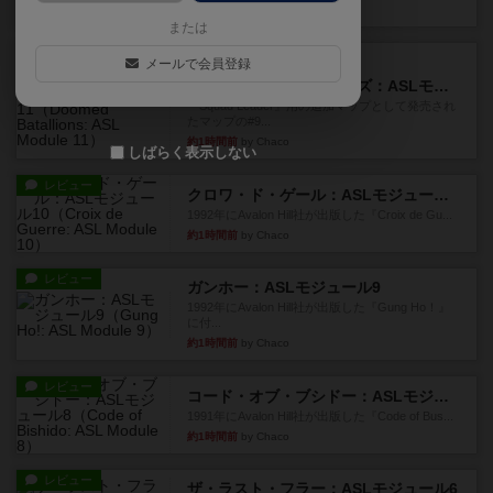
6分前
by アプー
または
レビュー
メールで会員登録
充実
ドゥームド・バタリオンズ：ASLモジュール11
『Squad Leader』用の追加マップとして発売され
たマップの#9...
約1時間前
by Chaco
しばらく表示しない
レビュー
クロワ・ド・ゲール：ASLモジュール10
1992年にAvalon Hill社が出版した『Croix de Gu...
約1時間前
by Chaco
レビュー
ガンホー：ASLモジュール9
1992年にAvalon Hill社が出版した『Gung Ho！』
に付...
約1時間前
by Chaco
レビュー
コード・オブ・ブシドー：ASLモジュール8
1991年にAvalon Hill社が出版した『Code of Bus...
約1時間前
by Chaco
レビュー
ザ・ラスト・フラー：ASLモジュール6