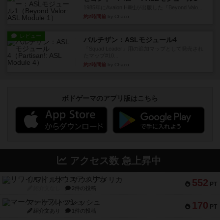
1985年にAvalon Hill社が出版した『Beyond Valo...
約2時間前
by Chaco
レビュー
パルチザン：ASLモジュール4
『Squad Leader』用の追加マップとして発売され
たマップ#10...
約2時間前
by Chaco
ボドゲーマのアプリ版はこちら
アクセス数 急上昇中
リワイルド：サウスアメリカ
552
PT
紹介文なし
2件の投稿
マーケットフレッシュ
170
PT
紹介文あり
1件の投稿