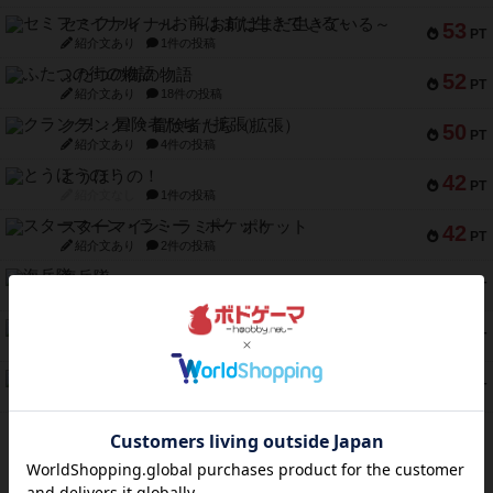
セミファイナル ～お前はまだ生きている～
53
PT
紹介文あり
1件の投稿
ふたつの街の物語
52
PT
紹介文あり
18件の投稿
クランク! ：冒険者たち（拡張）
50
PT
紹介文あり
4件の投稿
とうほうの！
42
PT
紹介文なし
1件の投稿
スターマイン・ラミー ポケット
42
PT
紹介文あり
2件の投稿
海兵隊
39
PT
紹介文あり
1件の投稿
スーパーストア3000
39
PT
紹介文なし
1件の投稿
フリップ７：復讐心とともに
37
PT
紹介文なし
2件の投稿
※Apple、Apple のロゴ は、米国および他の国々で登録されたApple Inc.の商標です。
※App Store は、Apple Inc.のサービスマークです。
※Android は、グーグル インコーポレイテッドの商標または登録商標です。