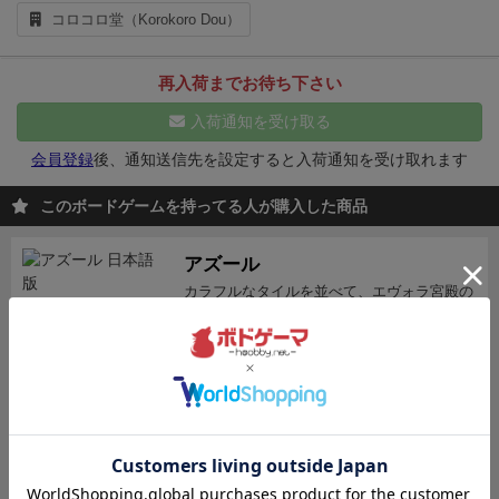
コロコロ堂（Korokoro Dou）
再入荷までお待ち下さい
入荷通知を受け取る
会員登録
後、通知送信先を設定すると入荷通知を受け取れます
このボードゲームを持ってる人が購入した商品
アズール
カラフルなタイルを並べて、エヴォラ宮殿の
壁を装飾しよう!
6,600
（税込）
¥
2～4人
30～45分
120件
カートに追加する
残り2点
おばけキャッチ