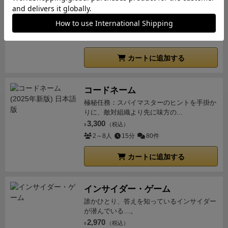
可愛い木のおばけコマ。脳をひねって全力ス
ピード勝負。
2,500
（税込）
¥
2～8人
20分
95件
カートに追加する
コードネーム
極秘任務：スパイマスターのヒントを手掛か
りに、敵対組織より先に味方の...
3,300
（税込）
¥
2～8人
15分
80件
カートに追加する
インサイダー・ゲーム
誰かひとり、答えを知っているインサイダー
が潜んでいる…。
2,970
（税込）
¥