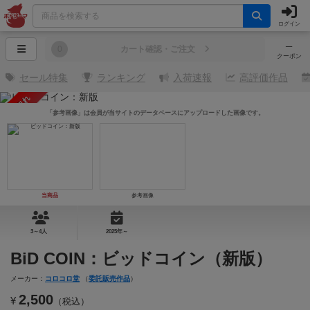
ログイン
─
0
カート確認・ご注文
クーポン
セール特集
ランキング
入荷速報
高評価作品
売り切れ
「参考画像」は会員が当サイトのデータベースにアップロードした画像です。
当商品
参考画像
3～4人
2025年～
BiD COIN：ビッドコイン（新版）
メーカー：
コロコロ堂
（
委託販売作品
）
2,500
¥
（税込）