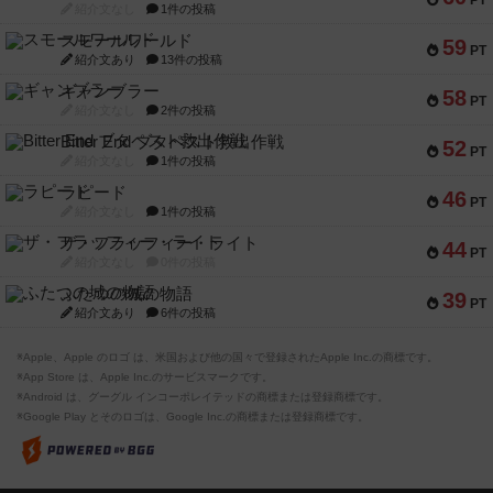
PT
紹介文なし
1件の投稿
スモールワールド
59
PT
紹介文あり
13件の投稿
ギャンブラー
58
PT
紹介文なし
2件の投稿
Bitter End ブタペスト救出作戦
52
PT
紹介文なし
1件の投稿
ラピード
46
PT
紹介文なし
1件の投稿
ザ・フラッフィー・ライト
44
PT
紹介文なし
0件の投稿
ふたつの城の物語
39
PT
紹介文あり
6件の投稿
※Apple、Apple のロゴ は、米国および他の国々で登録されたApple Inc.の商標です。
※App Store は、Apple Inc.のサービスマークです。
※Android は、グーグル インコーポレイテッドの商標または登録商標です。
※Google Play とそのロゴは、Google Inc.の商標または登録商標です。