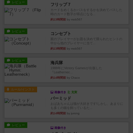
レビュー
フリップ７
カードをめくるかパスをするかを決めてパスした
時のカード数字が得点になる...
約13時間前
by mob567
レビュー
コンセプト
親のプレイヤーがお題を決めて限られたヒントの
中から他のプレイヤーに当て...
約13時間前
by mob567
レビュー
海兵隊
1988年にVictory Gamesが出版した
『Leathernec...
約14時間前
by Chaco
ルール/インスト
画像付き
充実
パーミッド
おばあちゃんは猫が大好きです!しかし、あまりに
も多くの猫を飼っているた...
約14時間前
by jurong
レビュー
画像付き