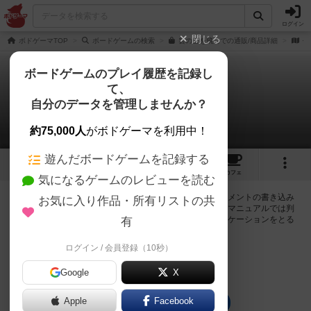
ログイン
閉じる
ボドゲーマTOP
ボードゲームの検索
雲の上を飛んでの通販/商品詳細
作
ボードゲームのプレイ履歴を記録し
て、
雲の上を飛んで
自分のデータを管理しませんか？
0件の掲示板
約75,000人
がボドゲーマを利用中！
遊んだボードゲームを記録する
2
1
トップ
画像
動画
レビュー
カフェ
気になるゲームのレビューを読む
ログインすると雲の上を飛んでに関する掲示板の作成やコメントの書き込み
お気に入り作品・所有リストの共
が出来るようになります。ルールの疑問やエラッタ情報、マニュアルでは判
断し辛い曖昧な表記等について会員同士で自由にコミュニケーションをとる
有
ことが出来ます。
ログイン / 会員登録（10秒）
ログイン/無料会員登録
Google
X
Apple
Facebook
雲の上を飛んでのトップに戻る