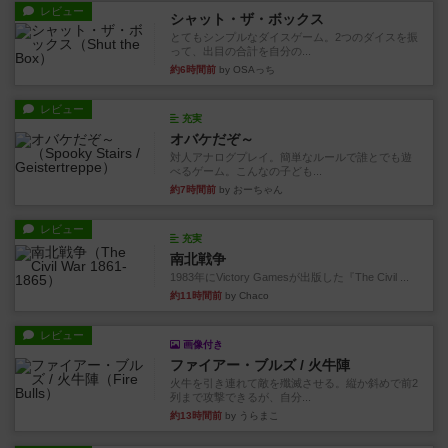
レビュー
シャット・ザ・ボックス
とてもシンプルなダイスゲーム。2つのダイスを振
って、出目の合計を自分の...
約6時間前
by OSAっち
レビュー
充実
オバケだぞ～
対人アナログプレイ。簡単なルールで誰とでも遊
べるゲーム。こんなの子ども...
約7時間前
by おーちゃん
レビュー
充実
南北戦争
1983年にVictory Gamesが出版した『The Civil ...
約11時間前
by Chaco
レビュー
画像付き
ファイアー・ブルズ / 火牛陣
火牛を引き連れて敵を殲滅させる。縦か斜めで前2
列まで攻撃できるが、自分...
約13時間前
by うらまこ