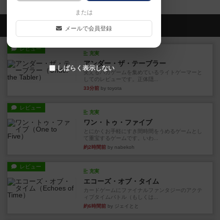
または
会員の新しい投稿
メールで会員登録
レビュー
充実
アンダー・ザ・テーブラー
しばらく表示しない
笑えるバカゲームを集めているライトゲーマーと
してのレビューです。正体隠...
33分前
by toyota
レビュー
充実
ワン・トゥ・ファイブ
とにかくお手軽にすき間時間をうめるゲームとし
て重宝するゲームです。いわ...
約2時間前
by nabekoh
レビュー
充実
エコーズ・オブ・タイム
カードゲームにファイナルファンタジーのアクテ
ィブタイムバトル（もしくは...
約6時間前
by ジェイとと