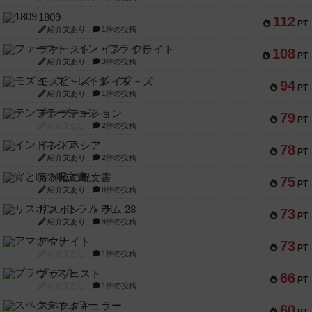
1809
112
PT
紹介文あり
1件の投稿
ファースト・イン・フライト
108
PT
紹介文あり
3件の投稿
モズビ－ズ・レイダ－ズ
94
PT
紹介文あり
1件の投稿
テンプテーション
79
PT
紹介文なし
2件の投稿
インドネシア
78
PT
紹介文あり
2件の投稿
宵と暁の呪文書
75
PT
紹介文あり
8件の投稿
リスボン・トラム 28
73
PT
紹介文あり
9件の投稿
アマナイト
73
PT
紹介文なし
1件の投稿
ブラヴェスト
66
PT
紹介文なし
1件の投稿
スペクタキュラー
60