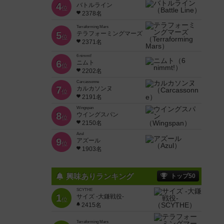
4
バトルライン
位
2378名
Terraforming Mars
5
テラフォーミングマーズ
位
2371名
6 nimmt!
6
ニムト
位
2202名
Carcassonne
7
カルカソンヌ
位
2191名
Wingspan
8
ウイングスパン
位
2150名
Azul
9
アズール
位
1903名
興味ありランキング
トップ50
SCYTHE
1
サイズ -大鎌戦役-
位
2415名
Terraforming Mars