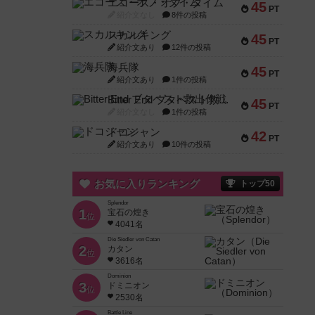
エコーズ・オブ・タイム
45
PT
紹介文なし
8件の投稿
スカルキング
45
PT
紹介文あり
12件の投稿
海兵隊
45
PT
紹介文あり
1件の投稿
Bitter End ブタペスト救出作戦
45
PT
紹介文なし
1件の投稿
ドコジャン
42
PT
紹介文あり
10件の投稿
お気に入りランキング
トップ50
Splendor
1
宝石の煌き
位
4041名
Die Siedler von Catan
2
カタン
位
3616名
Dominion
3
ドミニオン
位
2530名
Battle Line