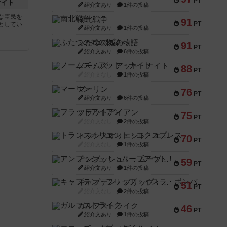
PT
ナイト
紹介文あり
1件の投稿
な臣民を
南北戦争
91
PT
としてい
紹介文あり
1件の投稿
ふたつの城の物語
91
PT
紹介文あり
6件の投稿
ノームズ・アット・ナイト
88
PT
紹介文なし
1件の投稿
マーリン
76
PT
紹介文あり
6件の投稿
フラットアイアン
75
PT
紹介文なし
2件の投稿
トランスオリエント・エクスプレス
70
PT
紹介文なし
1件の投稿
アンブッシュ！：ムーブアウト！
59
PT
紹介文あり
1件の投稿
キャプテン・フリップ：イスラ・ボンバ
51
PT
紹介文なし
2件の投稿
ガルフストライク
46
PT
紹介文あり
1件の投稿