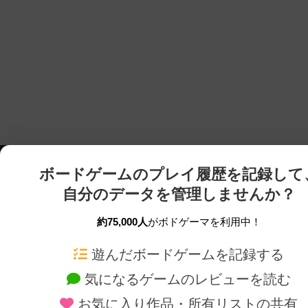
ボードゲームのプレイ履歴を記録して
自分のデータを管理しませんか？
約75,000人
がボドゲーマを利用中！
ボドゲーマTOP
ボードゲーム通販
遊んだボードゲームを記録する
気になるゲームのレビューを読む
ボードゲームを検索する
新作・再入荷情報
お気に入り作品・所有リストの共有
ボードゲームの新着レビュー
定番ボードゲームの通販