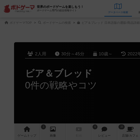
世界のボードゲームを楽しもう！
ボードゲーム専門の総合情報サイト
データベース
検
ボドゲーマTOP
ボードゲームの検索
ビア＆ブレッド 日本語版の通販/商品詳細
2人用
30分～45分
10歳～
2022
ビア＆ブレッド
0件の戦略やコツ
1
6
33
ゲーム
トップ
画像
動画
レビュー
店舗/
カフェ