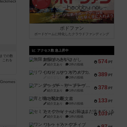
ボドファン
ボードゲームに特化したクラウドファンディング
アクセス数 急上昇中
5までの数
無限まちがいさがし
。これを
574
PT
紹介文あり
2件の投稿
リワイルド：サウスアメリカ
389
PT
紹介文なし
2件の投稿
アンダー・ザ・テーブラー
378
PT
紹介文あり
1件の投稿
宵と暁の呪文書
133
PT
紹介文あり
8件の投稿
セミファイナル ～お前はまだ生きている～
103
PT
紹介文あり
1件の投稿
ワン・トゥ・ファイブ
97