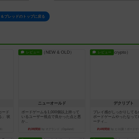
ア＆ブレッドのトップに戻る
レビュー
レビュー
ニューオールド
デクリプト
カード
ボードゲームを1,000個以上持って
プレイ感がしっかりしてる
」 状
いるユーザー視点で良かった点と悪
ボードゲームやったなって
か...
ーティ...
d）
約3時間前
by オグランド（Oguland）
約4時間前
by ヒロ(新！ボードゲ