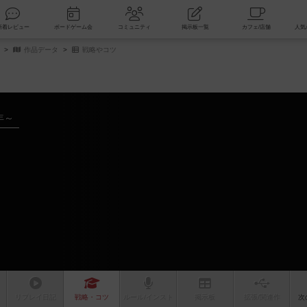
索
新着レビュー
ボードゲーム会
コミュニティ
掲示板一覧
作品データ
戦略やコツ
年～
リプレイ
日記
戦略
・コツ
ルール
/インスト
掲示板
拡張/関連
作
次