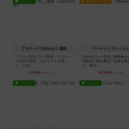
レビュー
ルール/インスト
アルナックの失われし遺跡
マーケットフレッシ
アナログ対人プレイ数回。クニツィ
目的あなたの店先に農産物の
ア先生の名作「エルドラドを探し
戦略的に積み重ねて在庫を最
て」にあ...
し、競合...
約7時間前
by おーちゃん
約11時間前
by jurong
レビュー
レビュー