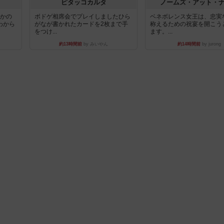
ピタッコカルタ
ノームズ・アット・
とかの
ボドゲ相席会でプレイしましたひら
ベネボレンス女王は、忠実
わから
がなが書かれたカードを2枚まで手
称えるための祝宴を開こう
をつけ...
ます。...
約13時間前
by みいやん
約14時間前
by jurong