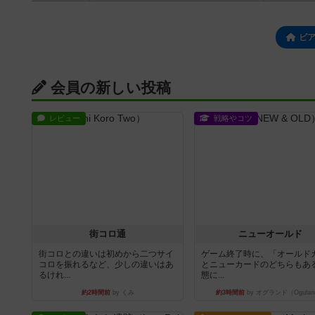
ビ
会員の新しい投稿
レビュー
戦略やコツ
街コロ通
ニューオールド
街コロとの違いは初めから二つサイ
ゲーム終了時に、「オールド
コロを振れるなど、少しの違いはあ
とニューカードのどちらもある
るけれ...
態に...
約2時間前
by くみ
約3時間前
by オグランド（Ogulan