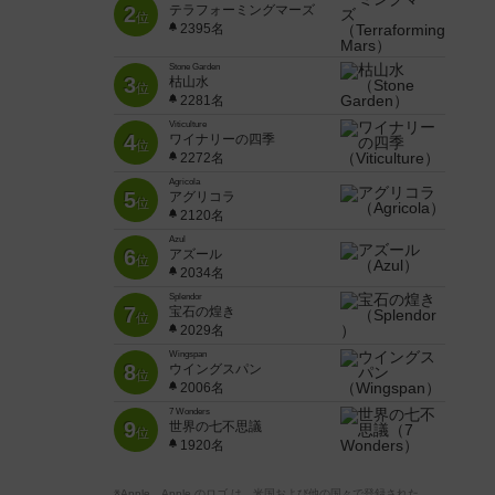
2
テラフォーミングマーズ
位
2395名
Stone Garden
3
枯山水
位
2281名
Viticulture
4
ワイナリーの四季
位
2272名
Agricola
5
アグリコラ
位
2120名
Azul
6
アズール
位
2034名
Splendor
7
宝石の煌き
位
2029名
Wingspan
8
ウイングスパン
位
2006名
7 Wonders
9
世界の七不思議
位
1920名
※Apple、Apple のロゴ は、米国および他の国々で登録された