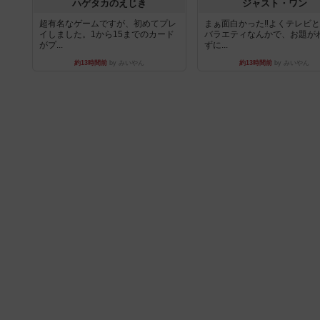
ハゲタカのえじき
ジャスト・ワン
超有名なゲームですが、初めてプレ
まぁ面白かった‼️よくテレビ
イしました。1から15までのカード
バラエティなんかで、お題が
がプ...
ずに...
約13時間前
by みいやん
約13時間前
by みいやん