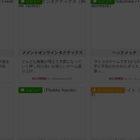
レビュー
レビュー
ュ
メメントオンラインタクティクス
ヘックメック
木箱を
どんどん物量が増えて大変になって
サイコロゲームです1から
大化
いく押し付け合いが楽しいゲーム盛
字と芋虫がかかれたダイス
り上が...
振っ...
約11時間前
by nekomanma222
約13時間前
by みいやん
レビュー
ルール/インスト