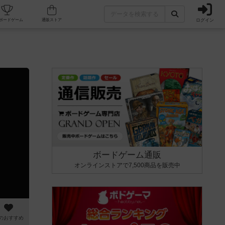
ログイン
カフェ/店舗
人気ボードゲーム
通販ストア
ボードゲーム通販
オンラインストアで7,500商品を販売中
のおすすめ