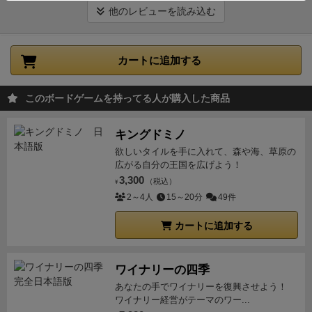
年では、合計4回の手札交換が行われます。
なぜそん
す。
(ボード右半分。ラウンドトラックと畑と川。一番
他のレビューを読み込む
な事をするのかというと、次の凶作の年では手札の交
右に凶作期の交換用カード置き場)
ラウンドは次のフェ
換が行われません。
プレイヤーは、残しておきたい手
イズで構成されます。
①播種フェイズ:畑や川に看板に
札を収穫のアクションで目の前に置いておき、次のラ
カートに追加する
ある緑/赤の数だけ共通サプライから農作物・水を置き
ウンドで使用する事ができます。次ラウンドでどのア
ます。(加えて凶作期のみ)交換用カードを3枚山札から
クションを使うかは自由です。
収穫アクションは同じ
ボードに置きます。
(２ラウンド目の凶作期なら赤の
このボードゲームを持ってる人が購入した商品
収穫物を重ねて揃えることで、よりたくさんのリソー
数。水は常に川から取れるので同数)
②カードフェイ
スを得ることができます（画像右側のようにカードを
ズ：手札を5枚になるまで補充します（※やり方は豊
キングドミノ
重ねて、アイコンが重なるとより多く得られる）。
た
作・凶作期で違いあり）
③アクションフェイズ:カー
欲しいタイルを手に入れて、森や海、草原の
だし、初期状態だと9個までしかリソースを保管でき
ドプレイ。ラウンド毎に1人計５回行います。カード
広がる自分の王国を広げよう！
ず、溢れたリソースは相手に渡さなければなりませ
3,300
には３つの使い方があります。
（税込）
１)収穫と貯蔵：カー
¥
ん。たくさん収穫アクションを打てば良いというわけ
2～4人
15～20分
49件
ド上部に描かれた作物を畑から取り自分の倉庫に収
でなく、必要な分だけ採らなければなりません。そも
納。倉庫上限は最初は9個ですが強化して増やせま
カートに追加する
そも、カード1枚には3種類の選択肢があるので、どれ
す。
(下の写真１枚目の場合茶色の大麦１つと黄色の小
使うかでまず迷います。
更にカードはビールかパンで
麦を１つ倉庫に置く)
なお、2回目以降で同じ作物があ
専用になっているため、製造できそうなカードをきち
ワイナリーの四季
れば重複して取得します。(下の写真2枚目の場合、大
んと選んで保持しておかなければ、作れるもの/作りた
麦１、小麦２、ホップ１。)
あなたの手でワイナリーを復興させよう！
２)生産と販売:中部に描
いものが手札になくなってしまいます。この辺がよく
ワイナリー経営がテーマのワー...
かれたレシピの材料が確保出来ていたら支払ってパ