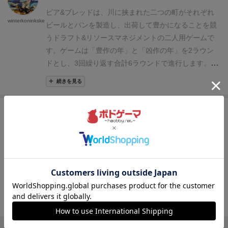
（得点）に変え、対戦相手より稼いだ方が勝利する、
ンは1枚ずつしか得点化できないので、資材管理しな
ビア&ブレッドは、川に挟まれた二つの町がそれぞれ
というものです。
コンポーネント
まず箱サイズ。小箱
winterkoninkske
がら毎ラウンド得点化していきつつ、他のボーナスを
ビールとパンを製造し、出荷して豊かになることを競
～中箱サイズでしょうか。カヴェルナ洞窟対決やパッ
狙ったりもしていく。
資材もすぐに枯れるから、先に
うドラフト&リソースマネジメントの二人用ゲームで
チワークなんかと同じサイズ。その中にボードゲーム
獲得するか得点化するかにのと選択やらも毎ラウンド
す。
ゲームは「豊作の年」と「凶作の年」を2ラウン
に必要な「ボード」「木コマ」「カード」がしっかり
悩ましさがあって楽しめたかな。
ドとし、3回繰り返す合計6ラウンドで進行します。
ま
入っています。
メインボード：しっかりした厚みで折
ず豊作の年で、プレイヤーは山札から5枚の手札を手
トークン類：農作物（大麦
りたたまれています。
続きを見る
にします。
カードは3種類のアクションを持ってお
小麦ライ麦ホップ）と水ですね。ラウンドマー
り、
・収穫
・製造（ビールかパンどちらかで固定表
カーとスタPマーカー（風車）が１つずつあり
仙人
レビュー
178名
が参考
示）
・スキル獲得と出荷
の中から一つを選んで実行す
ます。
カード類：裏面がビールとパンに分かれてまし
ることで1手番となります。
基本的には収穫でリソー
て、それぞれ30枚ずつ。パンもビールも3種類ずつあ
2人専用ゲーム。ビールとパンを作ってそれぞれの点
スを集め、リソースを使ってビールかパンを製造し倉
ジョジョ
ります。
※ほんとは中箱あったんですが、スリーブつ
数を加算していくが、最終得点はビール、パンの得点
庫に置き、スキル獲得と同時に倉庫に置かれた品を出
けたら入らなくなったんで外してしまっています。こ
が低い方が最終得点となるので強制的にバランスよく
荷して、また新たな製造を行えるようにする…という
れにボードと取説入れてジャスト。
(水とスタPマーカ
作らざるを得ない。このシステムが好き。プレイ感は
アクションの繰り返しになります。
本ゲームの根幹と
ー入れは仮)
ゲームについて
全６ラウンドをプレイしま
全然重たくなく、ほどよい中量級。
なる要素は、この手札を豊作の年にドラフトしていく
す。
奇数ラウンドは豊作期(緑:収穫可能な作物が多
部分です。
スタートプレイヤーからお互いが1アクシ
続きを見る
い)、偶数ラウンドは凶作期(赤:作物が少ない)となりま
ョン終えたら、今ある手札を相手に渡します。豊作の
す。これらはボードの畑に収穫可能数が書かれていま