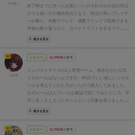
うらまこ
箱がコンパクトで、写真の収納方法(スリーブ装着・コ
終了時までに作ったお酒とパンのそれぞれの合計得点
マを種類毎に違う袋にしてインサートの上下部の折る
のうち低い方が最終得点となり、得点が高いプレイヤ
箇所を変える)をしてギリギリ。インサートもカラー印
ーの勝ち。
奇数ラウンド、偶数ラウンドで収穫できる
刷されてて捨てるのがちょっと勿体無いのでこうして
作物の数が違うのと、カードドラフトをするラウンド
るけど、捨てちゃった方がすっきり入るのでしょう
と奇数ラウンドで、とあるアクションをしたカードだ
か…
続きを見る
けは回収して、あとは5枚になるように手札を補充し
個人的お気に入りポイント
てドラフトせずにカードをプレイするラウンドがあり
風車コマの素朴な風車らしさがとてもかわいい。
神
アクションの種類はあるも、1種類のカードに集約さ
レビュー
560名
が参考
ます。
カード1枚には3つのアクションが描かれてお
れているので準備も片付けも楽。
り、プレイする際にはどれか1つを選び実行します。
コンパクトサイズの2人専用ゲーム。残念ながら公式
2人でカードやコマの手渡しをするところが、アナロ
上の資材が描かれたアクションは、収穫となり手元に
じむや
グゲームならではのやりとりという感じで良い。
ソロルールはないんですが、BGGでいい感じにソロル
プレイするとアイコンと同じ作物等を獲得して倉庫に
ールを考えてくれた方がいたので購入してみました。
保管します。
2枚目の収穫アクションをするとすでに
公式ルール(2人プレイ)も確認で回してみたところ、非
実行した収穫アクションカードの上にズラして重ねて
常に良くまとまったゲームという印象を受けましたの
描かれているアイコンが収穫でき2個ぐらいは収穫が
で、一部非公式も混じりますがレビューさせていただ
増えますね。
真ん中に描かれているのは得点化とな
続きを見る
きます。
概 要
雑にいうと、川べりに２つの村があり
り、必要作物等を支払うことで得点になります。
資材
まして、プレイヤーでそれぞれの村を担当し、パンと
が溢れると相手に渡すことになるので、資材管理もし
神
レビュー
552名
が参考
ビールの材料となる農作物や水を集め、生産して外貨
っかりとしないといけません。
各ラウンドでは酒とパ