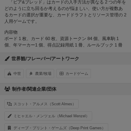
「ビア&ブレッド」はカードの入手方法が異なる 2 つの年を
どのように立ち回るか考えるのが悩ましい、使い方が複数あ
るカードの選択が重要な、カードドラフトとリソース管理の 2
人用ゲームです。
内容物
ボード 1 枚、カード 60 枚、資源トークン 84 個、風車駒 1
個、年マーカー1 個、得点記録用紙 1 冊、ルールブック 1 冊
世界観/フレーバー/アートワーク
中世
農業/牧場
カードゲーム
制作者/関連企業/団体
スコット・アルメス（Scott Almes）
ミヒャエル・メンツェル（Michael Menzel）
ディープ・プリント・ゲームズ（Deep Print Games）