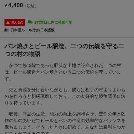
4,400
¥
（税込）
1営業日以内に発送可能
残り2点
日本語ルール付き/日本語版
パン焼きとビール醸造、二つの伝統を守る二
つの村の物語
かつて修道院であった肥沃な土地に設立された二つの村
は、ビール醸造とパン焼きという二つの伝統を守っていま
す。
畑と資源を分け合いながらも、彼らは相手の村よりよいも
のを作ろうと切磋琢磨しており、この友好的な競争関係に誇
りを持っています。
収穫、商品の生産、能力の向上を調和させ、豊作の年と凶
作の年のあいだでビールとパンの生産の効率的なバランスを
保ちましょう。そうしたときに初めて、あなたは勝利をつか
むことができるのです。