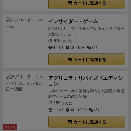
したり、ゲーム終了時に追加点をもたらす条件を付与
カートに追加する
収穫に使用したカード＋山札から補充になります。加
したり。自分の得意なアクションを序盤で決めて、方
えて、3枚山札から交換用ボードに並び、自分のプレ
針を組み立ていく感じです。
リソースの保有限度が少
イ時に1枚交換してプレイ可能。
なので、相手に渡し
インサイダー・ゲーム
ないので、安いビールやパンを連発して製造しように
たくない（特に下部効果）カードはうまく抑え、凶作
誰かひとり、答えを知っているインサイダー
も、倉庫にはビールとパンを一枚ずつしかストックで
の際に差し込みor生産ができるよう準備しておく必要
が潜んでいる…。
きない。迂闊に収穫するとすぐリソースがパンクして
2,970
があります。
収穫物について：豊作期と凶作期では取
（税込）
¥
相手が有利になってしまう。パンクするほど余ってる
4～8人
10～15分
76件
れる作物の数が違います。また、自分の倉庫を超える
のに、必要なリソースは一個足りない…など、いい感
量を収穫した場合は相手に渡すことになります。倉庫
カートに追加する
じの縛りがゲーム展開を引き締めていて、6ラウンド
上限とレシピを確認してある程度目安つけないと「倉
程よい締め付けの中でダレずに目いっぱい遊べます。
庫にいっぱいあるけど作れない」「あと１つ材料が足
インタラクションに関しては、手札を交換するなどが
りない」なんてことに(向上効果でカバーできたりもす
アグリコラ：リバイズドエディシ
あっても、エリアマジョリティ系の作品と比べるとか
ョン
る)
向上と整理：足りない手数や倉庫のフォロー。６種
なり少ないです。良く言えばあまり相手に邪魔をされ
世界のゲーム界の話題を独占した話題の農場
類あり、終了時のパンやビールの数・種類に応じてコ
ないのどかな作風と言えます。
経営ゲームの改定新版!
「二人用の難易度中程
イン（勝利点）を加算するものや、パン・ビールのラ
7,150
度のリソースマネジメント系ゲーム」といったところ
（税込）
¥
ウンド制作上限を増やすもの、収穫時に追加が得られ
1～4人
30～120分
45件
でしょうか。
コンポーネントは、二人用としては木駒
るものや別の農作物に変換できるもの、倉庫上限を増
がもっさり多い感じがして景気が良いです。
小さめの
やすものなど様々。特に「水だけしか置けないけど２
カートに追加する
駒がたくさんありますし、メインボードなど田舎の街
残り1点
つ増やせる」効果は強力。
得点はパンとビールのどち