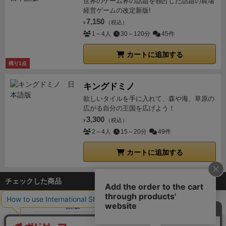
世界のゲーム界の話題を独占した話題の農場
経営ゲームの改定新版!
て１枚ピック、３枚から２枚引いて１枚ピック）で１
7,150
（税込）
ラウンド５回カードを使用する。※レビュー時点では
¥
1～4人
30～120分
45件
公開ファイルには未反映。フォーラム参照。
○倉庫に
入らなかった農作物３つごとに１点減点。
このルール
カートに追加する
で作成されたマニュアル（一部フォーラム記載分未反
残り1点
映）は非公式ながらすごく凝った作りになっていま
キングドミノ
す。これでやったところ、30点前後を行ったり来たり
欲しいタイルを手に入れて、森や海、草原の
な結果でした。※スコアに応じたランクもあり。
ソロ
広がる自分の王国を広げよう！
でもしっかり楽しめました。おそらく細かく見てると
3,300
（税込）
¥
ルール更新とかあると思うので、興味があるソロプレ
2～4人
15～20分
49件
イヤーの方はぜひお試しください。
カートに追加する
チェックした商品
ボドゲーマTOP
ボードゲーム通販
ビア＆ブレッド