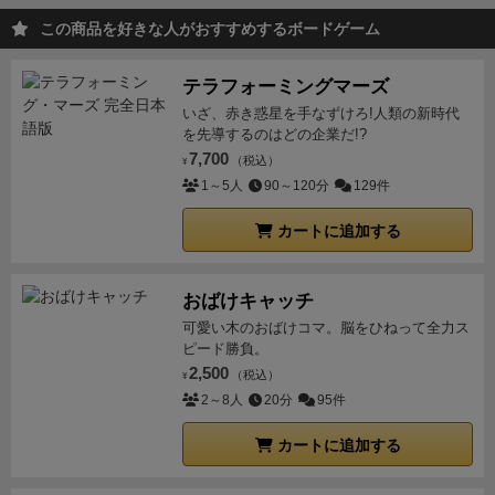
並みが情緒良く描かれているので、かなり雰囲気もあ
らか低い方：手札はランダムですが、そういった条件
この商品を好きな人がおすすめするボードゲーム
るゲームです。
木駒はゲーム中にちょいちょい摘んで
があるので安易に片方だけを生産していても得点にな
動かす煩わしさがあるんですが、これが個人的にはボ
りません。満遍なく生産する必要があります。
感 想
テラフォーミングマーズ
ドゲらしくて好きな部分でなので、こういった所に共
ドラフト、リソース管理等すごくきれいにまとまって
いざ、赤き惑星を手なずけろ!人類の新時代
感してもらえたら遊んで欲しいなと思います。
何とい
いると思います。
テーマも村のパン・ビール造り。ワ
を先導するのはどの企業だ!?
うか、「ちょうど良い感」が素晴らしいゲームです。
ーカーがいるわけでもないので食料の確保も不要。ほ
7,700
（税込）
¥
慣れれば30分ちょいで、易しすぎず難しすぎず、それ
んと各ラウンドの条件においてうまくパンやビールを
1～5人
90～120分
129件
なりに戦略を練ってきちんと勝てるルールで、ボドゲ
作り続けるだけ。ストイック。それでいてボードや農
っぽいカードや木駒の往復があります。（我が家で
カートに追加する
作物トークン、カード類もいいアートワーク。おまけ
は、子供が寝た後に妻と二人で遊べる一時間弱のゲー
に箱サイズもコンパクト。
限られた倉庫・資源と回っ
ムとして、非常に重宝しています）
非常に親しみやす
てくるパン・ビールのレシピがかみ合うよううまく取
おばけキャッチ
い作風にまとまっていると思うので、是非とも遊んで
らないと何も作れないまま終わる＆相手に資源が行く
可愛い木のおばけコマ。脳をひねって全力ス
みて下さい。
ピード勝負。
ので、2ラウンドくらい流れ確認でやった後に本番や
2,500
（税込）
った方がいいんじゃないかなと思う。
惜しむらくは公
¥
2～8人
20分
95件
式ソロルールがないこと。たいてい「2人用」って書
いてあるこのサイズのゲームってソロがあるんですけ
カートに追加する
どね（カヴェルナ：洞窟対決なんかは箱に2人用ゲー
ムって書いてあるけどソロルールも入っている）。
2