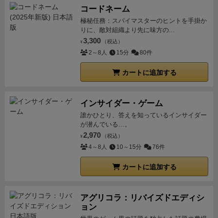
コードネーム
人専用ゲームとして、軽～中量級のコンパクトさも相
極秘任務：スパイマスターのヒントを手掛か
まって「アリ」だと思います。
一応最後に非公式ソロ
りに、敵対組織より先に味方の...
ルールをざっと紹介させていただきますので、ソロ好
3,300
（税込）
¥
きの方も機会があればぜひ。
あと最初の方で写真も載
2～8人
15分
80件
せましたが、スリーブつけると中敷きを使えなくなり
ます。ちなみに100均の「チェキ用」スリーブでほぼ
カートに追加する
ぴったり。（あんまりぴったりなんで入れるとき折れ
ないよう注意レベル）。40枚入り2袋買えばたります
インサイダー・ゲーム
よ。
※ソロルール（非公式BGG）
このゲームのキモと
誰かひとり、答えを知っているインサイダー
してはカードドラフトなわけで、それをソロでどうす
が潜んでいる…。
るのかと思いましたが、BGGの公開ファイル＋フォー
2,970
（税込）
¥
ラムで解決。通常ルールに以下の項目を適用するだけ
4～8人
10～15分
76件
でした。
○農作物は立て札記載の半分切り上げ（７な
カートに追加する
ら４）を置く。
○交換用カードは3枚じゃなく２枚にす
る。
○カードドラフトの代わりに、「ペーパーテイル
ズ：禁域の門」にあった疑似ドラフトを応用（５枚引
アグリコラ：リバイズドエディシ
いて１枚ピック、新たに４枚引いて１枚ピック、残っ
ョン
た７枚から２枚引いて１枚ピック、５枚から２枚引い