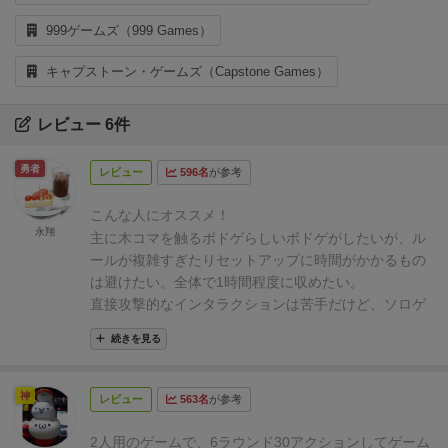
999ゲームズ（999 Games）
キャプストーン・ゲームズ（Capstone Games）
レビュー 6件
勇者
レビュー
596名
が参考
こんな人にオススメ！
永翔
主に木コマを触るボドゲらしいボドゲがしたいが、ル
ールが複雑すぎたりセットアップに時間がかかるもの
は避けたい。全体で1時間程度に収めたい。
直接攻撃的なインタラクションは苦手だけど、ソロゲ
ー色が強すぎるのも寂しい。
続きを見る
上記のような条件で、2人用に最適化された内容で遊
びたい。
注意点
神
レビュー
563名
が参考
最初はインストも入れてやっぱり1時間半くらいかか
った(ボドゲ初心者寄りの中級者)。
2人用のゲームで、6ラウンド30アクションしてゲーム