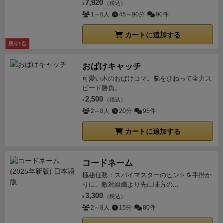
出来ていて、「これを作ろう！」と思ってリソースを
7,920
（税込）
¥
ン・ビールそれぞれを作ります。
(さっきの写真で行く
獲得しないと、なかなか他のカードで代用できない種
1～6人
45～90分
90件
と、水２つと緑のホップ１、小麦２でビールが作れ
類を要求されるため、リソースはあるのに手詰まり、
る)
※保持できるのはそれぞれ1つずつ。ただし後述３)
カートに追加する
といった状況にも陥ります。
こうした状況を回避する
で下写真のカードを差し込むと２つ保持できるように
残り1点
ための、計画的なカードドラフトが重要になってきま
なる。
３)向上と整理：ボード下に差し込むことで、
す。
凶作の年になると、豊作の年で収穫アクションに
おばけキャッチ
カード下部の効果を得られる。あわせて、パンかビー
使ったカードと合わせ、手札が5枚になるように山札
可愛い木のおばけコマ。脳をひねって全力ス
ルを作っていたら、保持した商品をボード外に置いて
ピード勝負。
を引いて補充します。
凶作の年は畑の収穫物上限が下
枠を開けることができる。これやらないと枠が開かな
2,500
（税込）
がり、一度にたくさん採るのが難しくなります。
手札
¥
い。
(この場合倉庫上限を１つ追加できる)
③(凶作期の
2～8人
20分
95件
の交換はありませんが、「交換カード置き場」に3枚
み)交換用に置かれたカードを廃棄。
これを豊作・凶作
あるオモテ表示のカードと手札を交換して使用できま
交互3ラウンドの計６ラウンドで繰り返し、得点計算
カートに追加する
す。これは共通の場なので、相手が思わぬカードを排
を行います。
得点は生産したパン・ビールのうち低い
出することも。
こうして6ラウンド行い、ビールの得
方（ボーナス含む）を参照することになります。
(下の
コードネーム
点とパンの得点をそれぞれ計算し、「点数の低い方」
写真の場合、パン14点ビール32点ですが、得点として
極秘任務：スパイマスターのヒントを手掛か
があなたの最終得点になりますよ、というゲームで
は14点です)
ポイント
手札の補充について：豊作期（奇
りに、敵対組織より先に味方の...
す。
非常にシンプルに良くできたゲームです。
一手番
数ラウンド）についてはドラフトになります。最初に
3,300
（税込）
¥
を使って得るスキルはどれも強力で、特定のアクショ
5枚ずつ配られ、1枚プレイする毎に手札をまるっと交
2～8人
15分
80件
ンで追加リソースが貰えたり、倉庫のストックを増や
換します。
凶作期はドラフトはせず、前ラウンドで１)