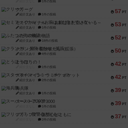
紹介文なし
1件の投稿
クリーグ
57
PT
紹介文あり
1件の投稿
セミファイナル ～お前はまだ生きている～
53
PT
紹介文あり
1件の投稿
ふたつの街の物語
52
PT
紹介文あり
18件の投稿
クランク! ：冒険者たち（拡張）
50
PT
紹介文あり
4件の投稿
とうほうの！
42
PT
紹介文なし
1件の投稿
スターマイン・ラミー ポケット
42
PT
紹介文あり
2件の投稿
海兵隊
39
PT
紹介文あり
1件の投稿
スーパーストア3000
39
PT
紹介文なし
1件の投稿
フリップ７：復讐心とともに
37
PT
紹介文なし
2件の投稿