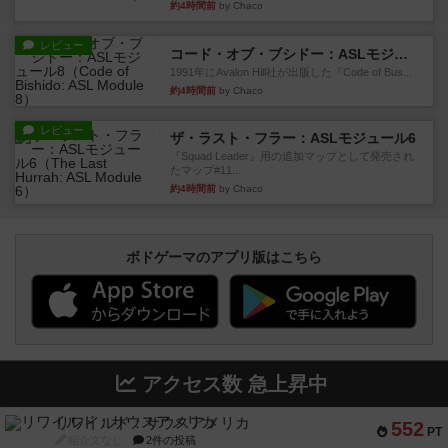
約4時間前
by Chaco
レビュー
コード・オブ・ブシドー：ASLモジュール8
1991年にAvalon Hill社が出版した『Code of Bus...
約4時間前
by Chaco
レビュー
ザ・ラスト・フラー：ASLモジュール6
『Squad Leader』用の追加マップとして発売され
たマップ#11...
約4時間前
by Chaco
ボドゲーマのアプリ版はこちら
アクセス数 急上昇中
リワイルド：サウスアメリカ
552
PT
紹介文なし
2件の投稿