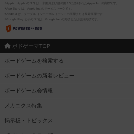
※Apple、Apple のロゴ は、米国および他の国々で登録されたApple Inc.の商標です。
※App Store は、Apple Inc.のサービスマークです。
※Android は、グーグル インコーポレイテッドの商標または登録商標です。
※Google Play とそのロゴは、Google Inc.の商標または登録商標です。
ボドゲーマTOP
ボードゲームを検索する
ボードゲームの新着レビュー
ボードゲーム会情報
メカニクス特集
掲示板・トピックス