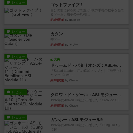
レビュー
ゴットファイブ！
自分の前に背を向けて並ぶ5枚の手札の数字を当て
るゲーム。相手の手札/場...
約2時間前
by daisdice
レビュー
カタン
神ゲー
約3時間前
by アプー
レビュー
充実
ドゥームド・バタリオンズ：ASLモジュール11
『Squad Leader』用の追加マップとして発売され
たマップの#9...
約3時間前
by Chaco
レビュー
クロワ・ド・ゲール：ASLモジュール10
1992年にAvalon Hill社が出版した『Croix de Gu...
約4時間前
by Chaco
レビュー
ガンホー：ASLモジュール9
1992年にAvalon Hill社が出版した『Gung Ho！』
に付...