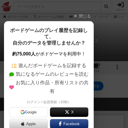
ログイン
閉じる
ボドゲーマTOP
ボードゲームの検索
ベアーズ・アンド・ビーズ
レビュ
ボードゲームのプレイ履歴を記録し
て、
ベアーズ・アンド・ビーズ
自分のデータを管理しませんか？
0件のレビュー
約75,000人
がボドゲーマを利用中！
遊んだボードゲームを記録する
1
1
トップ
画像
動画
レビュー
カフェ
気になるゲームのレビューを読む
お気に入り作品・所有リストの共
ベアーズ・アンド・ビーズのトップに戻る
有
ログイン / 会員登録（10秒）
会員の新しい投稿
Google
X
レビュー
画像付き
充実
Apple
Facebook
フィッシェン2