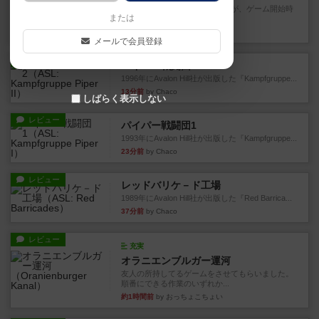
ゲームの流れはフィッシェンだが、ゲーム開始時
または
はペリカンとエビの2スート...
8分前
by うらまこ
メールで会員登録
レビュー
パイパー戦闘団2
1996年にAvalon Hill社が出版した『Kampfgruppe...
13分前
by Chaco
しばらく表示しない
レビュー
パイパー戦闘団1
1993年にAvalon Hill社が出版した『Kampfgruppe...
23分前
by Chaco
レビュー
レッドバリケ－ド工場
1989年にAvalon Hill社が出版した『Red Barrica...
37分前
by Chaco
レビュー
充実
オラニエンブルガー運河
友人の所持してるゲームをさせてもらいました。
順番にできる作業のいずれか...
約1時間前
by おっちょこちょい