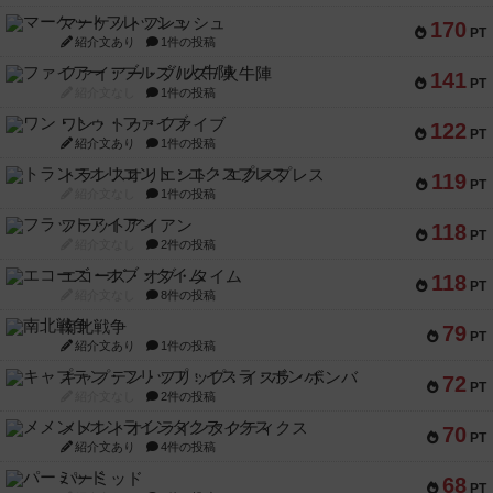
マーケットフレッシュ
170
PT
紹介文あり
1件の投稿
ファイアー・ブルズ / 火牛陣
141
PT
紹介文なし
1件の投稿
ワン・トゥ・ファイブ
122
PT
紹介文あり
1件の投稿
トランスオリエント・エクスプレス
119
PT
紹介文なし
1件の投稿
フラットアイアン
118
PT
紹介文なし
2件の投稿
エコーズ・オブ・タイム
118
PT
紹介文なし
8件の投稿
南北戦争
79
PT
紹介文あり
1件の投稿
キャプテン・フリップ：イスラ・ボンバ
72
PT
紹介文なし
2件の投稿
メメントオンラインタクティクス
70
PT
紹介文あり
4件の投稿
パーミッド
68
PT