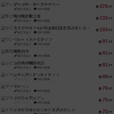
アンダー・ザ・テーブラー
378
PT
紹介文あり
1件の投稿
宵と暁の呪文書
133
PT
紹介文あり
8件の投稿
セミファイナル ～お前はまだ生きている～
103
PT
紹介文あり
1件の投稿
ワン・トゥ・ファイブ
97
PT
紹介文あり
1件の投稿
南北戦争
91
PT
紹介文あり
1件の投稿
ふたつの城の物語
91
PT
紹介文あり
6件の投稿
ノームズ・アット・ナイト
88
PT
紹介文なし
1件の投稿
マーリン
76
PT
紹介文あり
6件の投稿
フラットアイアン
75
PT
紹介文なし
2件の投稿
トランスオリエント・エクスプレス
70
PT