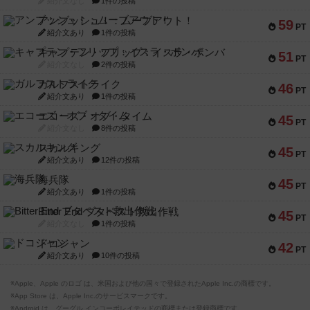
紹介文なし
1件の投稿
アンブッシュ！：ムーブアウト！
59
PT
紹介文あり
1件の投稿
キャプテン・フリップ：イスラ・ボンバ
51
PT
紹介文なし
2件の投稿
ガルフストライク
46
PT
紹介文あり
1件の投稿
エコーズ・オブ・タイム
45
PT
紹介文なし
8件の投稿
スカルキング
45
PT
紹介文あり
12件の投稿
海兵隊
45
PT
紹介文あり
1件の投稿
Bitter End ブタペスト救出作戦
45
PT
紹介文なし
1件の投稿
ドコジャン
42
PT
紹介文あり
10件の投稿
※Apple、Apple のロゴ は、米国および他の国々で登録されたApple Inc.の商標です。
※App Store は、Apple Inc.のサービスマークです。
※Android は、グーグル インコーポレイテッドの商標または登録商標です。