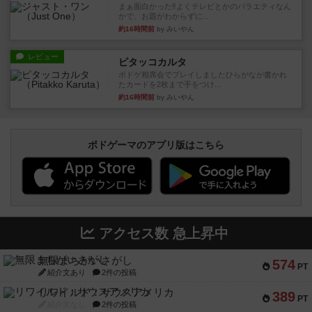
まぁ面白かった‼️よくテレビとかのバラエティなん
かで、お題がわからずに...
約16時間前
by みいやん
レビュー
ピタッコカルタ
ボドゲ相席会でプレイしましたひらがなが書かれ
たカードを2枚まで手をつけ...
約16時間前
by みいやん
ボドゲーマのアプリ版はこちら
アクセス数 急上昇中
無限まちがいさがし
574
PT
紹介文あり
2件の投稿
リワイルド：サウスアメリカ
389
PT
紹介文なし
2件の投稿