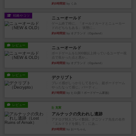
約5時間前
by くみ
戦略やコツ
ニューオールド
ゲーム終了時に、「オールドカードとニューカー
ドのどちらもある」 状態に...
約6時間前
by オグランド（Oguland）
レビュー
ニューオールド
ボードゲームを1,000個以上持っているユーザー視
点で良かった点と悪か...
約6時間前
by オグランド（Oguland）
レビュー
デクリプト
プレイ感がしっかりしてるから、超ボードゲーム
やったなって感じ。パーティ...
約7時間前
by ヒロ(新！ボードゲーム家族)
レビュー
充実
アルナックの失われし遺跡
アナログ対人プレイ数回。クニツィア先生の名作
「エルドラドを探して」にあ...
約9時間前
by おーちゃん