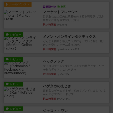
ルール/インスト
画像付き
充実
マーケットフレッシュ
目的あなたの店先に農産物の木箱を戦略的に積み
重ねて在庫を最大化し、競合...
約14時間前
by jurong
レビュー
メメントオンラインタクティクス
どんどん物量が増えて大変になっていく押し付け
合いが楽しいゲーム盛り上が...
約14時間前
by nekomanma222
レビュー
ヘックメック
サイコロゲームです1から5までの数字と芋虫がか
かれたダイス。これを振っ...
約16時間前
by みいやん
レビュー
ハゲタカのえじき
超有名なゲームですが、初めてプレイしました。1
から15までのカードがプ...
約16時間前
by みいやん
レビュー
ジャスト・ワン