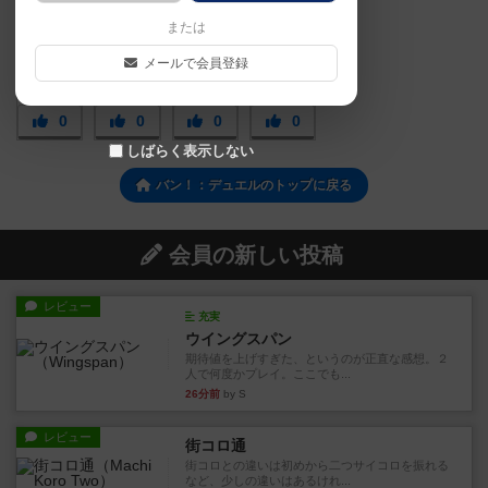
または
メールで会員登録
0
0
0
0
しばらく表示しない
バン！：デュエルのトップに戻る
会員の新しい投稿
レビュー
充実
ウイングスパン
期待値を上げすぎた、というのが正直な感想。２
人で何度かプレイ。ここでも...
26分前
by S
レビュー
街コロ通
街コロとの違いは初めから二つサイコロを振れる
など、少しの違いはあるけれ...