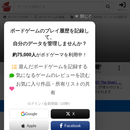
ログイン
閉じる
ボドゲーマTOP
ボードゲームの検索
バン！
BANG! デュエルの通販/商
ボードゲームのプレイ履歴を記録し
て、
バン！：デュエル
自分のデータを管理しませんか？
4件の画像
約75,000人
がボドゲーマを利用中！
遊んだボードゲームを記録する
4
2
トップ
画像
動画
レビュー
カフェ
気になるゲームのレビューを読む
ボドゲーマにログインすると、
「バン！：デュエル（BANG! The Duel）」
お気に入り作品・所有リストの共
の画像をアップロード出来たり、他のユーザーの投稿画像に評価を付けるこ
とができます。また、トップ6の画像は様々なページで表示されます。
有
ログイン / 会員登録（10秒）
トップに表示される画像
Google
X
まつなが
まつなが
まつなが
まつなが
Apple
Facebook