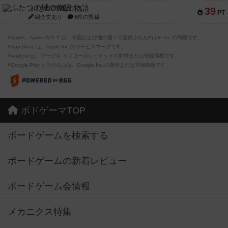
ふたつの城の物語
39
PT
紹介文あり
6件の投稿
※Apple、Apple のロゴ は、米国および他の国々で登録されたApple Inc.の商標です。
※App Store は、Apple Inc.のサービスマークです。
※Android は、グーグル インコーポレイテッドの商標または登録商標です。
※Google Play とそのロゴは、Google Inc.の商標または登録商標です。
ボドゲーマTOP
ボードゲームを検索する
ボードゲームの新着レビュー
ボードゲーム会情報
メカニクス特集