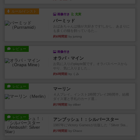
ルール/インスト
画像付き
充実
パーミッド
おばあちゃんは猫が大好きです!しかし、あまりに
も多くの猫を飼っているた...
約6時間前
by jurong
レビュー
画像付き
オラパ・マイン
お気に入りのplayte製です。オラパスペースから
やり、気に入りました...
約6時間前
by くみ
レビュー
マーリン
４人プレイ。インスト1時間プレイ2時間半。結構
ダイス運と手札のカード運...
約7時間前
by oliber
レビュー
アンブッシュ！：シルバースター
1987年にVictory Gamesが出版した『Silver Sta...
約7時間前
by Chaco