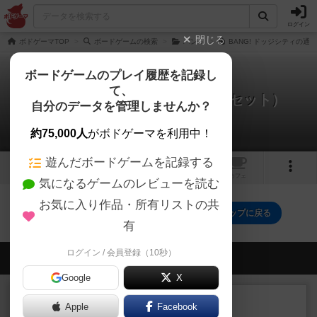
ログイン
閉じる
ボドゲーマTOP
ボードゲームの検索
バン！
BANG! ドッジシティの通
ボードゲームのプレイ履歴を記録し
て、
バン！：ドッジシティー（追加セット）
自分のデータを管理しませんか？
0件のルール/インスト
約75,000人
がボドゲーマを利用中！
遊んだボードゲームを記録する
1
1
トップ
画像
動画
レビュー
カフェ
気になるゲームのレビューを読む
お気に入り作品・所有リストの共
バン！：ドッジシティー（追加セット）のトップに戻る
有
ログイン / 会員登録（10秒）
会員の新しい投稿
Google
X
レビュー
充実
Apple
Facebook
南北戦争