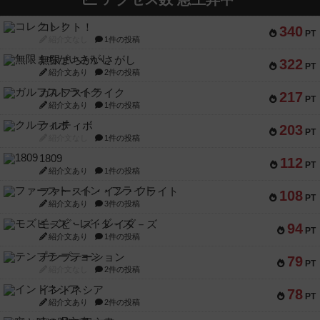
コレクト！
340
PT
紹介文なし
1件の投稿
無限まちがいさがし
322
PT
紹介文あり
2件の投稿
ガルフストライク
217
PT
紹介文あり
1件の投稿
クルティボ
203
PT
紹介文なし
1件の投稿
1809
112
PT
紹介文あり
1件の投稿
ファースト・イン・フライト
108
PT
紹介文あり
3件の投稿
モズビ－ズ・レイダ－ズ
94
PT
紹介文あり
1件の投稿
テンプテーション
79
PT
紹介文なし
2件の投稿
インドネシア
78
PT
紹介文あり
2件の投稿