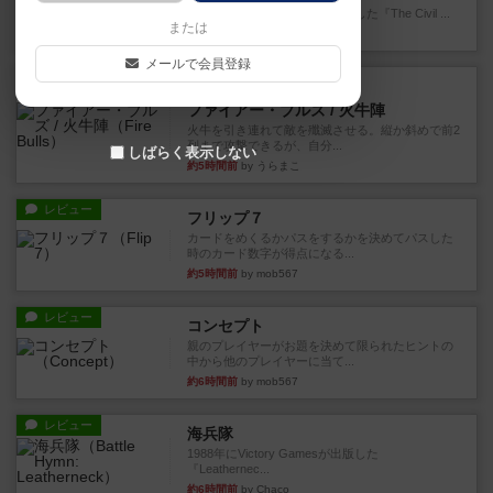
1983年にVictory Gamesが出版した『The Civil ...
または
約3時間前
by Chaco
メールで会員登録
レビュー
画像付き
ファイアー・ブルズ / 火牛陣
火牛を引き連れて敵を殲滅させる。縦か斜めで前2
列まで攻撃できるが、自分...
しばらく表示しない
約5時間前
by うらまこ
レビュー
フリップ７
カードをめくるかパスをするかを決めてパスした
時のカード数字が得点になる...
約5時間前
by mob567
レビュー
コンセプト
親のプレイヤーがお題を決めて限られたヒントの
中から他のプレイヤーに当て...
約6時間前
by mob567
レビュー
海兵隊
1988年にVictory Gamesが出版した
『Leathernec...
約6時間前
by Chaco