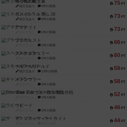
宵と暁の呪文書
75
PT
紹介文あり
8件の投稿
リスボン・トラム 28
73
PT
紹介文あり
9件の投稿
アマナイト
73
PT
紹介文なし
1件の投稿
ブラヴェスト
66
PT
紹介文なし
1件の投稿
スペクタキュラー
60
PT
紹介文なし
1件の投稿
スモールワールド
59
PT
紹介文あり
13件の投稿
ギャンブラー
58
PT
紹介文なし
2件の投稿
Bitter End ブタペスト救出作戦
52
PT
紹介文なし
1件の投稿
ラピード
46
PT
紹介文なし
1件の投稿
ザ・フラッフィー・ライト
44
PT
紹介文なし
0件の投稿