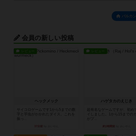
バルカ
会員の新しい投稿
レビュー
レビュー
ヘックメック
ハゲタカのえじき
サイコロゲームです1から5までの数
超有名なゲームですが、初め
字と芋虫がかかれたダイス。これを
イしました。1から15までの
振っ...
がプ...
37分前
by みいやん
約1時間前
by みいやん