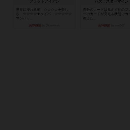
フラットアイアン
花火：スターマイン
世界に浸れる度 ☆☆☆☆★楽し
自分のカードは見えず他のプ
さ ☆☆☆☆★タイパ ☆☆☆☆☆
ーのカードが見える状態でカ
マンハッ...
教えた...
約7時間前
by DKnewyork
約9時間前
by mob567