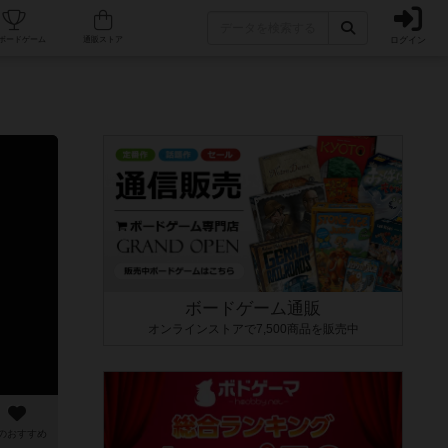
ログイン
カフェ/店舗
人気ボードゲーム
通販ストア
ボードゲーム通販
オンラインストアで7,500商品を販売中
のおすすめ