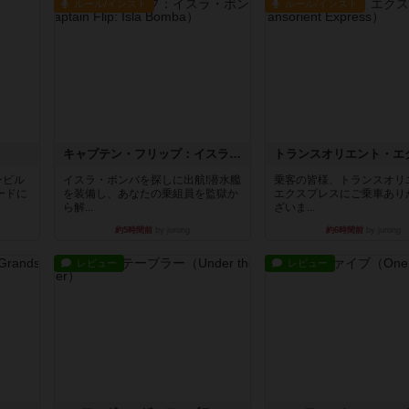
ルール/インスト
ルール/インスト
キャプテン・フリップ：イスラ・ボンバ
ンビル
イスラ・ボンバを探しに出航!潜水艦
乗客の皆様、トランスオリ
ードに
を装備し、あなたの乗組員を監獄か
エクスプレスにご乗車あり
ら解...
ざいま...
約5時間前
by jurong
約6時間前
by jurong
レビュー
レビュー