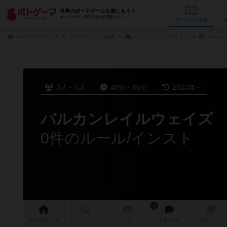
世界のボードゲームを楽しもう！
ボードゲーム専門の総合情報サイト
データベース
検
ボドゲーマTOP
ボードゲームの検索
バルカンレイルウェイズ
ルール/
3人～5人
40分～60分
2023年～
バルカンレイルウェイズ
0件のルール/インスト
1
ゲーム
トップ
画像
動画
レビュー
店舗/
カフェ