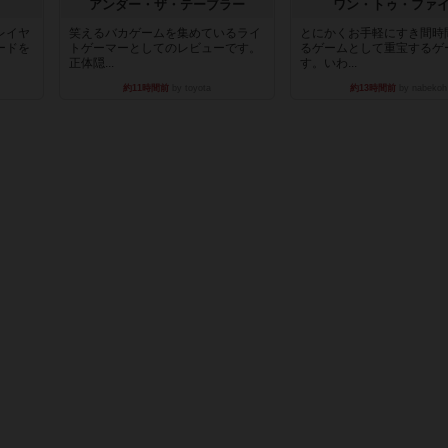
アンダー・ザ・テーブラー
ワン・トゥ・ファ
レイヤ
笑えるバカゲームを集めているライ
とにかくお手軽にすき間時
ードを
トゲーマーとしてのレビューです。
るゲームとして重宝するゲ
正体隠...
す。いわ...
約11時間前
by toyota
約13時間前
by nabekoh