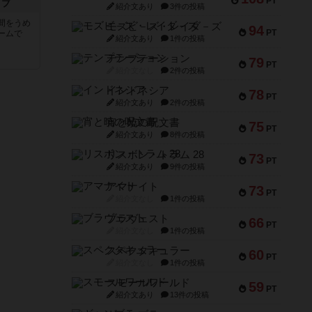
PT
イブ
紹介文あり
3件の投稿
間をうめ
モズビ－ズ・レイダ－ズ
94
PT
ームで
紹介文あり
1件の投稿
テンプテーション
79
PT
紹介文なし
2件の投稿
インドネシア
78
PT
紹介文あり
2件の投稿
宵と暁の呪文書
75
PT
紹介文あり
8件の投稿
リスボン・トラム 28
73
PT
紹介文あり
9件の投稿
アマナイト
73
PT
紹介文なし
1件の投稿
ブラヴェスト
66
PT
紹介文なし
1件の投稿
スペクタキュラー
60
PT
紹介文なし
1件の投稿
スモールワールド
59
PT
紹介文あり
13件の投稿