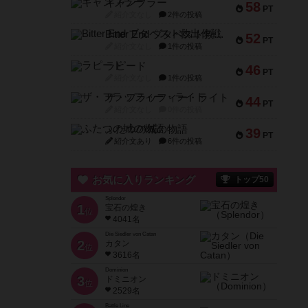
ギャンブラー
58
PT
紹介文なし
2件の投稿
Bitter End ブタペスト救出作戦
52
PT
紹介文なし
1件の投稿
ラピード
46
PT
紹介文なし
1件の投稿
ザ・フラッフィー・ライト
44
PT
紹介文なし
0件の投稿
ふたつの城の物語
39
PT
紹介文あり
6件の投稿
お気に入りランキング
トップ50
Splendor
1
宝石の煌き
位
4041名
Die Siedler von Catan
2
カタン
位
3616名
Dominion
3
ドミニオン
位
2529名
Battle Line