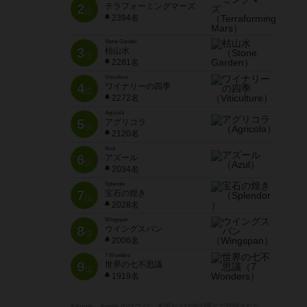
2
テラフォーミングマーズ
位
2394名
Stone Garden
3
枯山水
位
2281名
Viticulture
4
ワイナリーの四季
位
2272名
Agricola
5
アグリコラ
位
2120名
Azul
6
アズール
位
2034名
Splendor
7
宝石の煌き
位
2028名
Wingspan
8
ウイングスパン
位
2006名
7 Wonders
9
世界の七不思議
位
1919名
※Apple、Apple のロゴ は、米国および他の国々で登録された