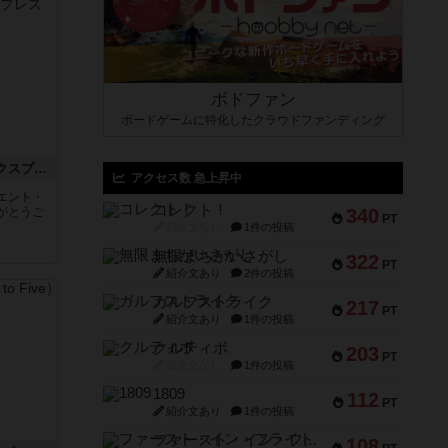
ボドファン
ボードゲームに特化したクラウドファンディング
トランスオリエント・エクスプレス
アクセス数 急上昇中
エント・
コレクト！
がとうご
340
PT
紹介文なし
1件の投稿
無限まちがいさがし
322
PT
紹介文あり
2件の投稿
ガルフストライク
217
PT
紹介文あり
1件の投稿
クルティボ
203
PT
紹介文なし
1件の投稿
1809
112
PT
紹介文あり
1件の投稿
ファースト・イン・フライト
108