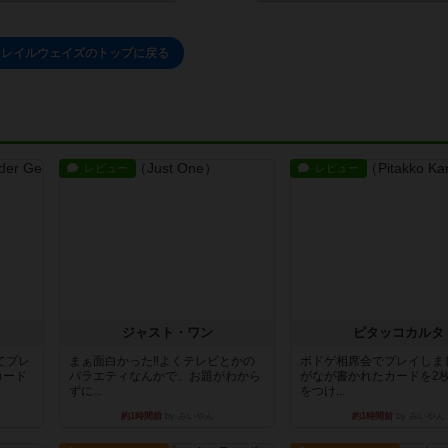
ンレイルウェイズのトップに戻る
レビュー
レビュー
ジャスト・ワン
ピタッコカルタ
てプレ
まぁ面白かった‼️よくテレビとかの
ボドゲ相席会でプレイしま
カード
バラエティなんかで、お題がわから
がなが書かれたカードを2
ずに...
をつけ...
約1時間前
by みいやん
約1時間前
by みいやん