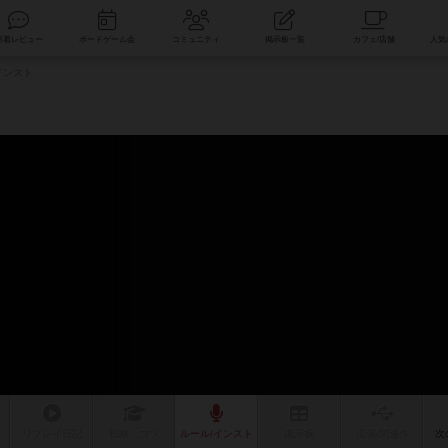
索
新着レビュー
ボードゲーム会
コミュニティ
掲示板一覧
インスト
リプレイ
日記
戦略
・コツ
ルール
/インスト
掲示板
拡張/関連
作
次