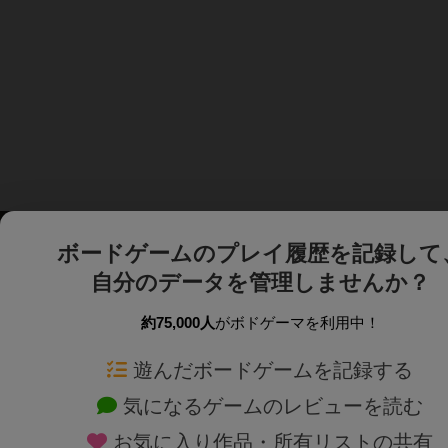
ボードゲームのプレイ履歴を記録して
自分のデータを管理しませんか？
約75,000人
がボドゲーマを利用中！
ボドゲーマTOP
ボードゲーム通販
遊んだボードゲームを記録する
気になるゲームのレビューを読む
ボードゲームを検索する
新作・再入荷情報
お気に入り作品・所有リストの共有
ボードゲームの新着レビュー
定番ボードゲームの通販