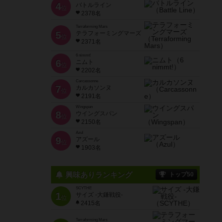
4
バトルライン
位
2378名
Terraforming Mars
5
テラフォーミングマーズ
位
2371名
6 nimmt!
6
ニムト
位
2202名
Carcassonne
7
カルカソンヌ
位
2191名
Wingspan
8
ウイングスパン
位
2150名
Azul
9
アズール
位
1903名
興味ありランキング
トップ50
SCYTHE
1
サイズ -大鎌戦役-
位
2415名
Terraforming Mars