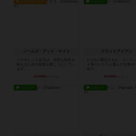
ルール/インスト
レビュー
ノームズ・アット・ナイト
フラットアイアン
ベネボレンス女王は、忠実な臣民を
1~2人に限定された、エンジ
称えるための祝宴を開こうとしてい
ド系のシステム選んだ企業ボ
ます。...
街で...
約2時間前
by jurong
約2時間前
by あくり
レビュー
レビュー