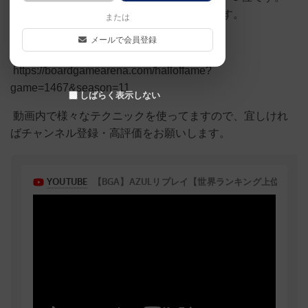
「chiba1i」と言うアカウントで活動してます。
または
メールで会員登録
シーズン１１
https://boardgamearena.com/halloffame?
game=1467&season=11
しばらく表示しない
動画内で様々なテクニックを使ってますので、宜しけれ
ばチャンネル登録・高評価をお願いします。