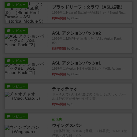
レビュー
ブラッドリーフ：タラワ（ASL拡張）
1996年にHeat of Battle社が出版した『Blood Re...
約8時間前
by Chaco
レビュー
ASL アクションパック#2
1999年にMMP社が出版した『ASL Action Pack
#2』...
約8時間前
by Chaco
レビュー
ASL アクションパック#1
1997年にAvalon Hill社が出版した『ASL Action ...
約9時間前
by Chaco
レビュー
チャオチャオ
３～４人でわいわい遊ぶのにちょうどいい。ルー
ルは他の方が分かりやすく書...
約9時間前
by S
レビュー
充実
ウイングスパン
（全体評価）☆10/6（普通）（難易度）☆4/5（世
界観・見た目）☆5...