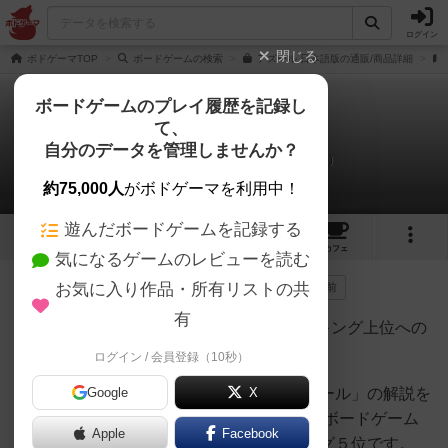
ログイン
閉じる
ボドゲーマTOP
ボードゲームの検索
アズール 日本語版の通販/商品詳細
ボードゲームのプレイ履歴を記録し
て、
アズール
自分のデータを管理しませんか？
chiba1iのリプレイ日記（2023年1月15日）
約75,000人
がボドゲーマを利用中！
遊んだボードゲームを記録する
33
7
93
376
トップ
画像
動画
レビュー
カフェ
気になるゲームのレビューを読む
お気に入り作品・所有リストの共
138名
が参考
0名
がナイス
0
3年以上前
有
【BGA】AZULリプレイその６【世界ランキング上位への
道】
ログイン / 会員登録（10秒）
この動画は、世界ランカーがゲーム「アズール」の解説を
Google
X
するリプレイ動画です。 私の実力ですが、ボードゲーム
Apple
Facebook
アリーナ、シーズン１１にて世界ランキング５位です。