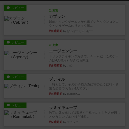
レビュー
充実
カブラン
以前オインクゲームスから出ていたタウンロクロ
クというゲームのリメイク版...
約1時間前
by ぽっぽーくるっぽー
レビュー
充実
エージェンシー
トリックテイキング好きで、チーム戦（このゲー
ムは4人専用）好きなら間違...
約3時間前
by ハロ
レビュー
プティル
「時として、子犬や子猫の為に雷の近くに行く勇
気も必要である」4人でプレ...
約4時間前
by kurotan13
レビュー
ラミィキューブ
数字の牌を出して1番早く手札をなくした人が勝ち
というシンプルだけど非常...
約7時間前
by ジョジョ