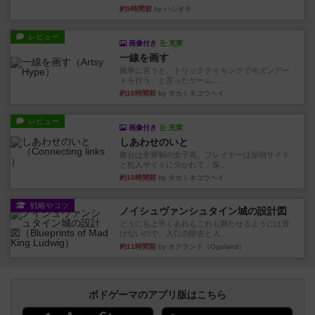
約9時間前
by ハシオキ
レビュー
画像付き
充実
一線を画す
簡単に言うと、トリックテイキングでモダンアー
トを行う、と言ったゲーム。...
約10時間前
by タカミネコウヘイ
レビュー
画像付き
充実
しあわせのいと
舞台は全寮制の女子高。プレイヤーは探偵サイド
と犯人サイドに分かれて、探...
約10時間前
by タカミネコウヘイ
戦略やコツ
ノイシュヴァンシュタイン城の設計図
どうにも上手くあれもこれも満たせるようには置
けないので、入口の除去と入...
約11時間前
by オグランド（Oguland）
ボドゲーマのアプリ版はこちら