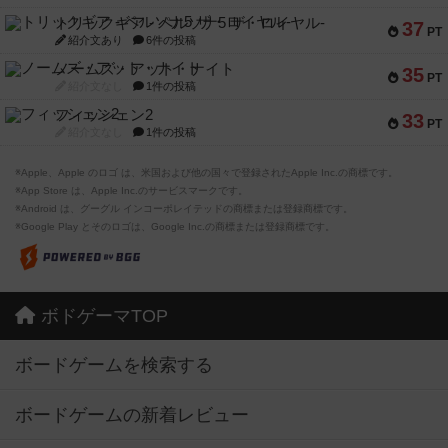
トリックギア - ペルソナ5 ザ・ロイヤル-
37
PT
紹介文あり
6件の投稿
ノームズ・アット・ナイト
35
PT
紹介文なし
1件の投稿
フィッシェン2
33
PT
紹介文なし
1件の投稿
※Apple、Apple のロゴ は、米国および他の国々で登録されたApple Inc.の商標です。
※App Store は、Apple Inc.のサービスマークです。
※Android は、グーグル インコーポレイテッドの商標または登録商標です。
※Google Play とそのロゴは、Google Inc.の商標または登録商標です。
ボドゲーマTOP
ボードゲームを検索する
ボードゲームの新着レビュー