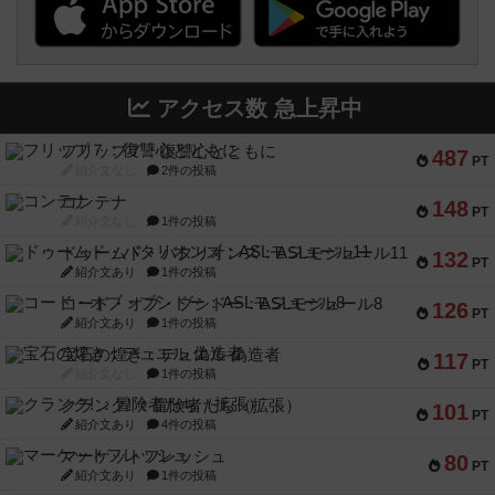
アクセス数 急上昇中
フリップ７：復讐心とともに
487
PT
紹介文なし
2件の投稿
コンテナ
148
PT
紹介文なし
1件の投稿
ドゥームド・バタリオンズ：ASLモジュール11
132
PT
紹介文あり
1件の投稿
コード・オブ・ブシドー：ASLモジュール8
126
PT
紹介文あり
1件の投稿
宝石の煌き：デュエル 偽造者
117
PT
紹介文なし
1件の投稿
クランク! ：冒険者たち（拡張）
101
PT
紹介文あり
4件の投稿
マーケットフレッシュ
80
PT
紹介文あり
1件の投稿