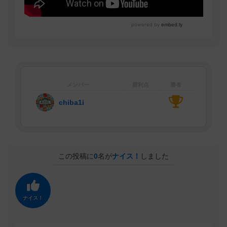
メンバー
勝利点
勝者
chiba1i
この投稿に
0
名が
ナイス！
しました
ナイス！