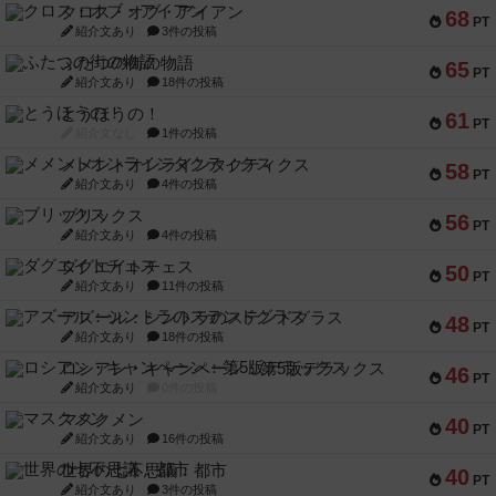
クロス・オブ・アイアン
68
PT
紹介文あり
3件の投稿
ふたつの街の物語
65
PT
紹介文あり
18件の投稿
とうほうの！
61
PT
紹介文なし
1件の投稿
メメントオンラインタクティクス
58
PT
紹介文あり
4件の投稿
ブリックス
56
PT
紹介文あり
4件の投稿
ダグエイトチェス
50
PT
紹介文あり
11件の投稿
アズール：シントラのステンドグラス
48
PT
紹介文あり
18件の投稿
ロシアン・キャンペーン：第5版デラックス
46
PT
紹介文あり
0件の投稿
マスクメン
40
PT
紹介文あり
16件の投稿
世界の七不思議：都市
40
PT
紹介文あり
3件の投稿