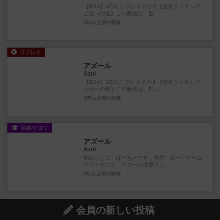
【BGA】AZULリプレイその２【世界ランキング
上位への道】この動画は、世...
3年以上前
の投稿
リプレイ
アズール
Azul
【BGA】AZULリプレイその１【世界ランキング
上位への道】この動画は、世...
3年以上前
の投稿
戦略やコツ
アズール
Azul
初めまして、ばーちーです。当方、ボードゲーム
アリーナにて、アズール世界ラン...
3年以上前
の投稿
会員の新しい投稿